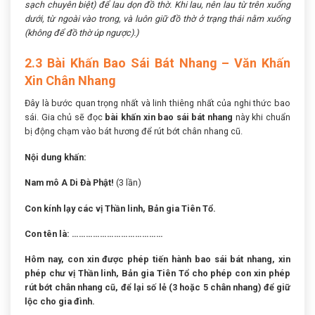
sạch chuyên biệt) để lau dọn đồ thờ. Khi lau, nên lau từ trên xuống
dưới, từ ngoài vào trong, và luôn giữ đồ thờ ở trạng thái nằm xuống
(không để đồ thờ úp ngược).)
2.3 Bài Khấn Bao Sái Bát Nhang – Văn Khấn
Xin Chân Nhang
Đây là bước quan trọng nhất và linh thiêng nhất của nghi thức bao
sái. Gia chủ sẽ đọc
bài khấn xin bao sái bát nhang
này khi chuẩn
bị động chạm vào bát hương để rút bớt chân nhang cũ.
Nội dung khấn:
Nam mô A Di Đà Phật!
(3 lần)
Con kính lạy các vị Thần linh, Bản gia Tiên Tổ.
Con tên là: …………………………………
Hôm nay, con xin được phép tiến hành bao sái bát nhang, xin
phép chư vị Thần linh, Bản gia Tiên Tổ cho phép con xin phép
rút bớt chân nhang cũ, để lại số lẻ (3 hoặc 5 chân nhang) để giữ
lộc cho gia đình.