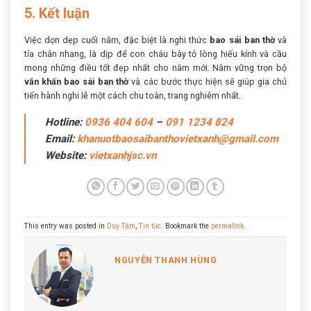
5. Kết luận
Việc dọn dẹp cuối năm, đặc biệt là nghi thức
bao sái ban thờ
và
tỉa chân nhang, là dịp để con cháu bày tỏ lòng hiếu kính và cầu
mong những điều tốt đẹp nhất cho năm mới. Nắm vững trọn bộ
văn khấn bao sái ban thờ
và các bước thực hiện sẽ giúp gia chủ
tiến hành nghi lễ một cách chu toàn, trang nghiêm nhất.
Hotline:
0936 404 604
–
091 1234 824
Email:
khanuotbaosaibanthovietxanh@gmail.com
Website:
vietxanhjsc.vn
This entry was posted in
Duy Tâm
,
Tin tức
. Bookmark the
permalink
.
NGUYỄN THANH HÙNG