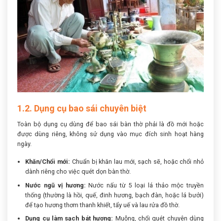
1.2. Dụng cụ bao sái chuyên biệt
Toàn bộ dụng cụ dùng để bao sái bàn thờ phải là đồ mới hoặc
được dùng riêng, không sử dụng vào mục đích sinh hoạt hàng
ngày.
Khăn/Chổi mới:
Chuẩn bị khăn lau mới, sạch sẽ, hoặc chổi nhỏ
dành riêng cho việc quét dọn bàn thờ.
Nước ngũ vị hương:
Nước nấu từ 5 loại lá thảo mộc truyền
thống (thường là hồi, quế, đinh hương, bạch đàn, hoặc lá bưởi)
để tạo hương thơm thanh khiết, tẩy uế và lau rửa đồ thờ.
Dụng cụ làm sạch bát hương:
Muỗng, chổi quét chuyên dùng