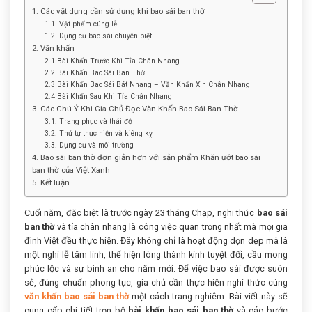
1. Các vật dụng cần sử dụng khi bao sái ban thờ
1.1. Vật phẩm cúng lễ
1.2. Dụng cụ bao sái chuyên biệt
2. Văn khấn
2.1 Bài Khấn Trước Khi Tỉa Chân Nhang
2.2 Bài Khấn Bao Sái Ban Thờ
2.3 Bài Khấn Bao Sái Bát Nhang – Văn Khấn Xin Chân Nhang
2.4 Bài Khấn Sau Khi Tỉa Chân Nhang
3. Các Chú Ý Khi Gia Chủ Đọc Văn Khấn Bao Sái Ban Thờ
3.1. Trang phục và thái độ
3.2. Thứ tự thực hiện và kiêng kỵ
3.3. Dụng cụ và môi trường
4. Bao sái ban thờ đơn giản hơn với sản phẩm Khăn ướt bao sái
ban thờ của Việt Xanh
5. Kết luận
Cuối năm, đặc biệt là trước ngày 23 tháng Chạp, nghi thức
bao sái
ban thờ
và tỉa chân nhang là công việc quan trọng nhất mà mọi gia
đình Việt đều thực hiện. Đây không chỉ là hoạt động dọn dẹp mà là
một nghi lễ tâm linh, thể hiện lòng thành kính tuyệt đối, cầu mong
phúc lộc và sự bình an cho năm mới. Để việc bao sái được suôn
sẻ, đúng chuẩn phong tục, gia chủ cần thực hiện nghi thức cúng
văn khấn bao sái ban thờ
một cách trang nghiêm. Bài viết này sẽ
cung cấp chi tiết trọn bộ
bài khấn bao sái ban thờ
và các bước