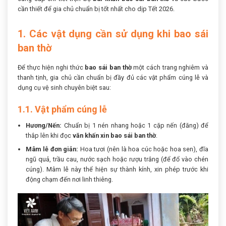
cần thiết để gia chủ chuẩn bị tốt nhất cho dịp Tết 2026.
1. Các vật dụng cần sử dụng khi bao sái
ban thờ
Để thực hiện nghi thức
bao sái ban thờ
một cách trang nghiêm và
thanh tịnh, gia chủ cần chuẩn bị đầy đủ các vật phẩm cúng lễ và
dụng cụ vệ sinh chuyên biệt sau:
1.1. Vật phẩm cúng lễ
Hương/Nến:
Chuẩn bị 1 nén nhang hoặc 1 cặp nến (đăng) để
thắp lên khi đọc
văn khấn xin bao sái ban thờ
.
Mâm lễ đơn giản:
Hoa tươi (nên là hoa cúc hoặc hoa sen), đĩa
ngũ quả, trầu cau, nước sạch hoặc rượu trắng (để đổ vào chén
cúng). Mâm lễ này thể hiện sự thành kính, xin phép trước khi
động chạm đến nơi linh thiêng.