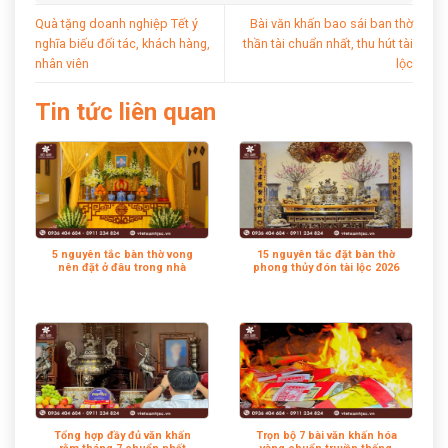
Quà tặng doanh nghiệp Tết ý
Bài văn khấn bao sái ban thờ
nghĩa biếu đối tác, khách hàng,
thần tài chuẩn nhất, thu hút tài
nhân viên
lộc
Tin tức liên quan
5 nguyên tắc bàn thờ vong
15 nguyên tắc đặt bàn thờ
nên đặt ở đâu trong nhà
phong thủy đón tài lộc 2026
Tổng hợp đầy đủ văn khấn
Trọn bộ 7 bài văn khấn hóa