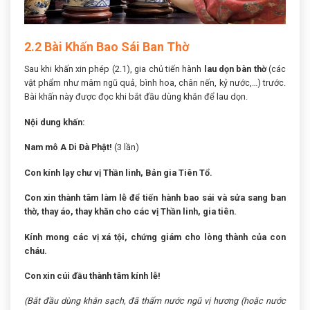
2.2 Bài Khấn Bao Sái Ban Thờ
Sau khi khấn xin phép (2.1), gia chủ tiến hành
lau dọn bàn thờ
(các
vật phẩm như mâm ngũ quả, bình hoa, chân nến, kỷ nước,…) trước.
Bài khấn này được đọc khi bắt đầu dùng khăn để lau dọn.
Nội dung khấn:
Nam mô A Di Đà Phật!
(3 lần)
Con kính lạy chư vị Thần linh, Bản gia Tiên Tổ.
Con xin thành tâm làm lễ để tiến hành bao sái và sửa sang ban
thờ, thay áo, thay khăn cho các vị Thần linh, gia tiên.
Kính mong các vị xá tội, chứng giám cho lòng thành của con
cháu.
Con xin cúi đầu thành tâm kính lễ!
(Bắt đầu dùng khăn sạch, đã thấm nước ngũ vị hương (hoặc nước