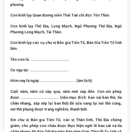
phương.
Con kính lạy Quan đương niên Thái Tuế chí đức Tôn Thần.
Con kính lạy Thổ Địa, Long Mạch, Ngũ Phương Thổ Địa, Ngũ
Phương Long Mạch, Tài Thần.
Con kính lạy các cụ chư vị Bản gia Tiên Tổ, Bản Gia Tiên Tổ linh
hồn.
Tên con là: …………………………………
Cư ngụ tại: …………………………………
Hôm nay là ngày: …………………………….. (âm lịch).
Cuối năm, năm cũ sắp qua, năm mới sắp đến. Con xin phép
được ………………………………… (nêu mục đích: bao sái ban thờ, tỉa
chân nhang, sắp xếp lại ban thờ) để sửa sang lại nơi thờ cúng,
nơi thờ phụng được trang nghiêm, thanh tịnh.
Xin chư vị Bản gia Tiên Tổ, các vị Thần linh, Thổ Địa chứng
giám, cho phép con cháu được thực hiện nghi lễ bao sái và tỉa
chân nhang để đón Tết Nguyên Đán năm Giáp Thìn/Ất Tỵ (ghi rõ