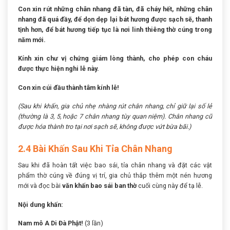
Con xin rút những chân nhang đã tàn, đã cháy hết, những chân
nhang đã quá đầy, để dọn dẹp lại bát hương được sạch sẽ, thanh
tịnh hơn, để bát hương tiếp tục là nơi linh thiêng thờ cúng trong
năm mới.
Kính xin chư vị chứng giám lòng thành, cho phép con cháu
được thực hiện nghi lễ này.
Con xin cúi đầu thành tâm kính lễ!
(Sau khi khấn, gia chủ nhẹ nhàng rút chân nhang, chỉ giữ lại số lẻ
(thường là 3, 5, hoặc 7 chân nhang tùy quan niệm). Chân nhang cũ
được hóa thành tro tại nơi sạch sẽ, không được vứt bừa bãi.)
2.4 Bài Khấn Sau Khi Tỉa Chân Nhang
Sau khi đã hoàn tất việc bao sái, tỉa chân nhang và đặt các vật
phẩm thờ cúng về đúng vị trí, gia chủ thắp thêm một nén hương
mới và đọc bài
văn khấn bao sái ban thờ
cuối cùng này để tạ lễ.
Nội dung khấn:
Nam mô A Di Đà Phật!
(3 lần)