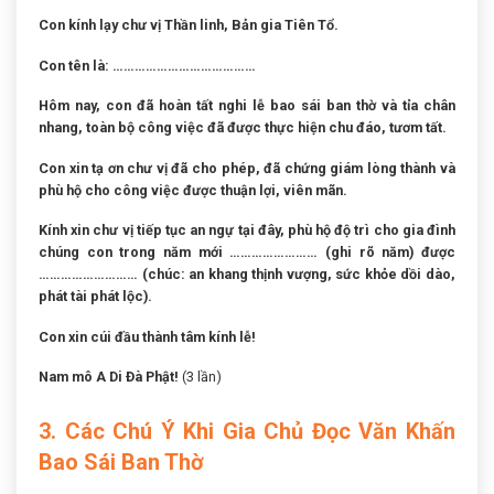
Con kính lạy chư vị Thần linh, Bản gia Tiên Tổ.
Con tên là: …………………………………
Hôm nay, con đã hoàn tất nghi lễ bao sái ban thờ và tỉa chân
nhang, toàn bộ công việc đã được thực hiện chu đáo, tươm tất.
Con xin tạ ơn chư vị đã cho phép, đã chứng giám lòng thành và
phù hộ cho công việc được thuận lợi, viên mãn.
Kính xin chư vị tiếp tục an ngự tại đây, phù hộ độ trì cho gia đình
chúng con trong năm mới …………………… (ghi rõ năm) được
……………………… (chúc: an khang thịnh vượng, sức khỏe dồi dào,
phát tài phát lộc).
Con xin cúi đầu thành tâm kính lễ!
Nam mô A Di Đà Phật!
(3 lần)
3. Các Chú Ý Khi Gia Chủ Đọc Văn Khấn
Bao Sái Ban Thờ