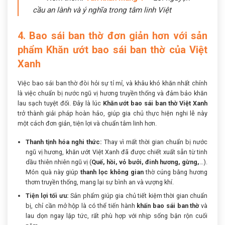
cầu an lành và ý nghĩa trong tâm linh Việt
4. Bao sái ban thờ đơn giản hơn với sản
phẩm Khăn ướt bao sái ban thờ của Việt
Xanh
Việc bao sái ban thờ đòi hỏi sự tỉ mỉ, và khâu khó khăn nhất chính
là việc chuẩn bị nước ngũ vị hương truyền thống và đảm bảo khăn
lau sạch tuyệt đối. Đây là lúc
Khăn ướt bao sái ban thờ Việt Xanh
trở thành giải pháp hoàn hảo, giúp gia chủ thực hiện nghi lễ này
một cách đơn giản, tiện lợi và chuẩn tâm linh hơn.
Thanh tịnh hóa nghi thức:
Thay vì mất thời gian chuẩn bị nước
ngũ vị hương, khăn ướt Việt Xanh đã được chiết xuất sẵn từ tinh
dầu thiên nhiên ngũ vị (
Quế, hồi, vỏ bưởi, đinh hương, gừng,
…).
Món quà này giúp
thanh lọc không gian
thờ cúng bằng hương
thơm truyền thống, mang lại sự bình an và vượng khí.
Tiện lợi tối ưu:
Sản phẩm giúp gia chủ tiết kiệm thời gian chuẩn
bị, chỉ cần mở hộp là có thể tiến hành
khấn bao sái ban thờ
và
lau dọn ngay lập tức, rất phù hợp với nhịp sống bận rộn cuối