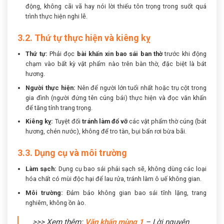
động, không cãi vã hay nói lời thiếu tôn trọng trong suốt quá
trình thực hiện nghi lễ.
3.2. Thứ tự thực hiện và kiêng kỵ
Thứ tự:
Phải đọc
bài khấn xin bao sái ban thờ
trước khi động
chạm vào bất kỳ vật phẩm nào trên bàn thờ, đặc biệt là bát
hương.
Người thực hiện:
Nên để người lớn tuổi nhất hoặc trụ cột trong
gia đình (người đứng tên cúng bái) thực hiện và đọc văn khấn
để tăng tính trang trọng.
Kiêng kỵ:
Tuyệt đối
tránh làm đổ vỡ
các vật phẩm thờ cúng (bát
hương, chén nước), không để tro tàn, bụi bẩn rơi bừa bãi.
3.3. Dụng cụ và môi trường
Làm sạch:
Dụng cụ bao sái phải sạch sẽ, không dùng các loại
hóa chất có mùi độc hại để lau rửa, tránh làm ô uế không gian.
Môi trường:
Đảm bảo không gian bao sái tĩnh lặng, trang
nghiêm, không ồn ào.
>>> Xem thêm:
Văn khấn mùng 1
– Lời nguyện