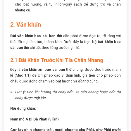
cho bát hương, và túi nilon/giấy sạch để đựng tro và chân
nhang cũ.
2. Văn khấn
Bài văn khấn bao sái ban thờ
cần phải được đọc to, rõ ràng với
thái độ nghiêm túc, thành kính. Dưới đây là trọn bộ
bài khấn bao
sái ban thờ
chi tiết theo từng bước nghi lễ:
2.1 Bài Khấn Trước Khi Tỉa Chân Nhang
Đây là
văn khấn xin bao sái ban thờ
chung, được đọc trước mâm
lễ (Mục 1.1) để xin phép các vị thần linh, gia tiên cho phép con
cháu được động chạm vào bát hương và đồ thờ cúng.
Lưu ý: Đọc khi hương đã cháy hết
1/3
nén nhang hoặc nến đã
cháy được một lúc.
Nội dung khấn:
Nam mô A Di Đà Phật!
(3 lần)
Con lạy chín phương trời, mười phương chư Phật, chư Phật mười