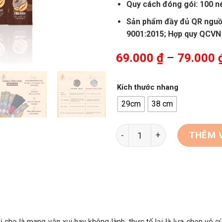
Quy cách đóng gói: 100 né
Sản phẩm đầy đủ QR nguồ
9001:2015; Hợp quy QCVN
69.000
₫
–
79.000
Kích thước nhang
29cm
38 cm
Nhang Trám Đen số lượng
THÊM 
ho là mang vận xui hay không lành, thực tế lại là lựa chọn vô cù