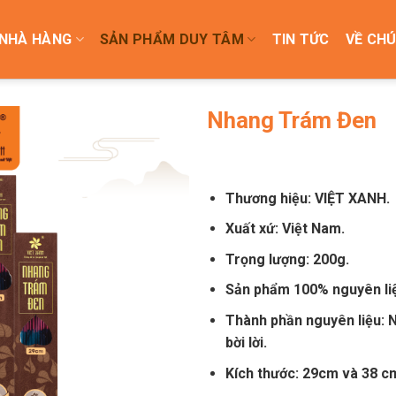
NHÀ HÀNG
SẢN PHẨM DUY TÂM
TIN TỨC
VỀ CHÚ
Nhang Trám Đen
Thương hiệu: VIỆT XANH.
Xuất xứ: Việt Nam.
Trọng lượng: 200g.
Sản phẩm 100% nguyên liệ
Thành phần nguyên liệu: 
bời lời.
Kích thước: 29cm và 38 c