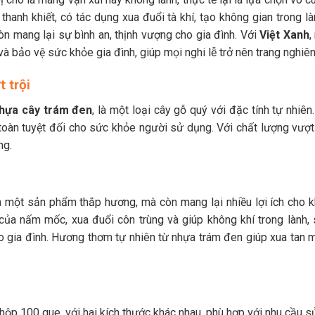
anh khiết, có tác dụng xua đuổi tà khí, tạo không gian trong là
òn mang lại sự bình an, thịnh vượng cho gia đình. Với
Việt Xanh
,
à bảo vệ sức khỏe gia đình, giúp mọi nghi lễ trở nên trang nghiêm
 trội
hựa cây trám đen
, là một loại cây gỗ quý với đặc tính tự nhiên
 toàn tuyệt đối cho sức khỏe người sử dụng. Với chất lượng vượ
ng.
à một sản phẩm thắp hương, mà còn mang lại nhiều lợi ích cho 
ủa nấm mốc, xua đuổi côn trùng và giúp không khí trong lành, 
o gia đình. Hương thơm tự nhiên từ nhựa trám đen giúp xua tan m
ộp 100 que, với hai kích thước khác nhau, phù hợp với nhu cầu s