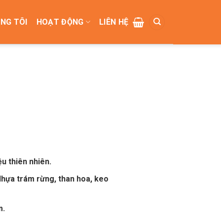
NG TÔI
HOẠT ĐỘNG
LIÊN HỆ
u thiên nhiên.
Nhựa trám rừng, than hoa, keo
m.