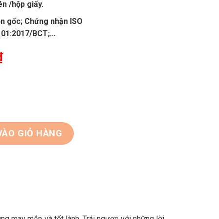
n /hộp giấy.
n gốc; Chứng nhận ISO
 01:2017/BCT;…
₫
VÀO GIỎ HÀNG
ng may mắn và tốt lành. Trái ngược với những lời