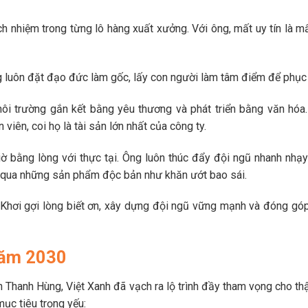
 nhiệm trong từng lô hàng xuất xưởng. Với ông, mất uy tín là mấ
 luôn đặt đạo đức làm gốc, lấy con người làm tâm điểm để phục
i trường gắn kết bằng yêu thương và phát triển bằng văn hóa
iên, coi họ là tài sản lớn nhất của công ty.
bằng lòng với thực tại. Ông luôn thúc đẩy đội ngũ nhanh nhạ
g qua những sản phẩm độc bản như khăn ướt bao sái.
 Khơi gợi lòng biết ơn, xây dựng đội ngũ vững mạnh và đóng gó
năm 2030
 Thanh Hùng, Việt Xanh đã vạch ra lộ trình đầy tham vọng cho th
ục tiêu trọng yếu: