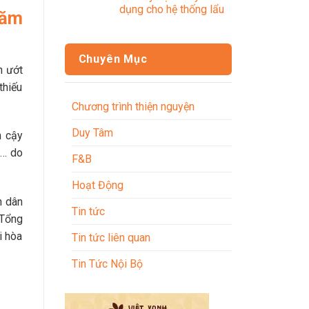
dụng cho hệ thống lẩu
năm
Chuyên Mục
n ướt
thiếu
Chương trình thiện nguyện
Duy Tâm
n cậy
u… do
F&B
Hoạt Động
n dân
Tin tức
 Tổng
i hòa
Tin tức liên quan
Tin Tức Nội Bộ