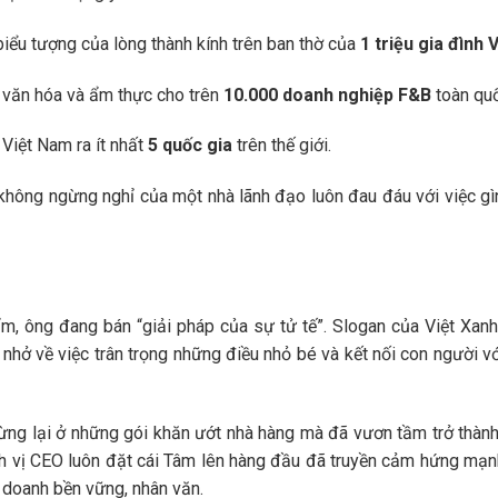
iểu tượng của lòng thành kính trên ban thờ của
1 triệu gia đình V
m văn hóa và ẩm thực cho trên
10.000 doanh nghiệp F&B
toàn quố
 Việt Nam ra ít nhất
5 quốc gia
trên thế giới.
hông ngừng nghỉ của một nhà lãnh đạo luôn đau đáu với việc gì
, ông đang bán “giải pháp của sự tử tế”. Slogan của Việt Xan
 nhở về việc trân trọng những điều nhỏ bé và kết nối con người vớ
ừng lại ở những gói khăn ướt nhà hàng mà đã vươn tầm trở thàn
nh vị CEO luôn đặt cái Tâm lên hàng đầu đã truyền cảm hứng mạ
 doanh bền vững, nhân văn.