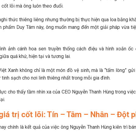
ị cốt lõi mà ông luôn theo đuổi.
nghi thức thiêng liêng nhưng thường bị thực hiện qua loa bằng kh
n phẩm Duy Tâm này, ông muốn mang đến một giải pháp vừa tiện
ình ảnh cánh hoa sen truyền thống cách điệu và hình xoắn ốc
ữa quá khứ, hiện tại và tương lai.
iệt Xanh không chỉ là một món đồ vệ sinh, mà là “tấm lòng” gử
 tinh sạch cho nơi linh thiêng nhất trong mỗi gia đình.
ực cho thấy tầm nhìn xa của CEO Nguyễn Thanh Hùng trong việc
ại.
 giá trị cốt lõi: Tín – Tâm – Nhân – Đột 
nay chính là kết quả của việc ông Nguyễn Thanh Hùng kiên trì bá