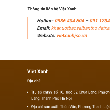
Thông tin liên hệ Việt Xanh:
Hotline:
0936 404 604
–
091 1234
Email:
khanuotbaosaibanthovietx
Website:
vietxanhjsc.vn
Việt Xanh
Địa chỉ:
Trụ sở chính: số 16, ngõ 32 Chùa Láng, Phườ
Láng, Thành Phố Hà Nội.
Địa chỉ sản xuất: Thôn Văn, Phường Thanh Liệt