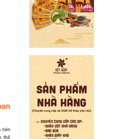
ban
 tiên
, thể