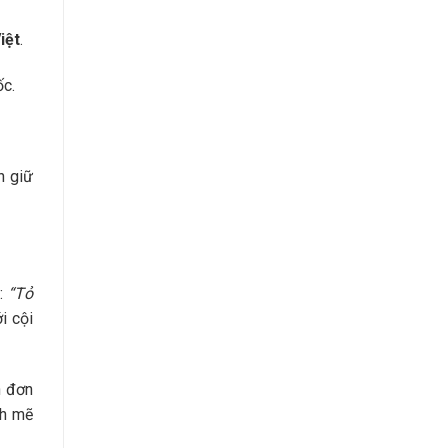
iệt
.
c.
n giữ
h:
“Tỏ
i cội
h đơn
nh mẽ