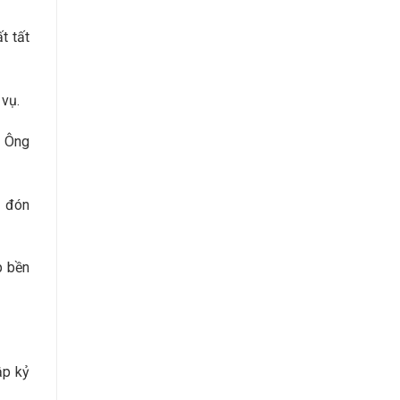
t tất
 vụ.
. Ông
y đón
p bền
ập kỷ