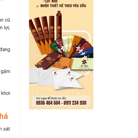
ăn cũ
 lợi,
 đang
i gắm
 khơi
phá
m sát