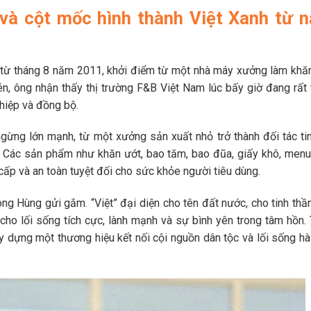
và cột mốc hình thành Việt Xanh từ 
 từ tháng 8 năm 2011, khởi điểm từ một nhà máy xưởng làm khă
én, ông nhận thấy thị trường F&B Việt Nam lúc bấy giờ đang rất 
hiệp và đồng bộ.
gừng lớn mạnh, từ một xưởng sản xuất nhỏ trở thành đối tác ti
c. Các sản phẩm như khăn ướt, bao tăm, bao đũa, giấy khô, men
cấp và an toàn tuyệt đối cho sức khỏe người tiêu dùng.
ông Hùng gửi gắm. “Việt” đại diện cho tên đất nước, cho tinh thầ
n cho lối sống tích cực, lành mạnh và sự bình yên trong tâm hồn.
dựng một thương hiệu kết nối cội nguồn dân tộc và lối sống hà