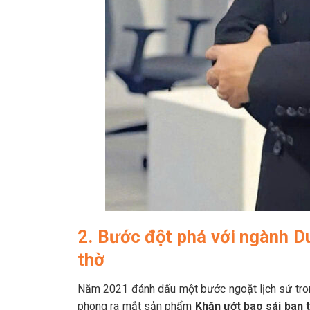
2. Bước đột phá với ngành D
thờ
Năm 2021 đánh dấu một bước ngoặt lịch sử tron
phong ra mắt sản phẩm
Khăn ướt bao sái ban 