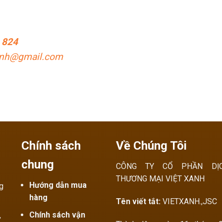
 824
anh@gmail.com
Chính sách
Về Chúng Tôi
chung
CÔNG TY CỔ PHẦN DỊ
THƯƠNG MẠI VIỆT XANH
Hướng dẫn mua
ng
hàng
Tên viết tắt:
VIETXANH.,JSC
Chính sách vận
,