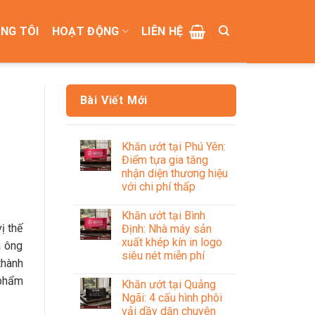
NG TÔI
HOẠT ĐỘNG
LIÊN HỆ
Bài Viết Mới
Khăn ướt tại Phú Yên:
Điểm tựa gia tăng
nhận diện thương hiệu
với chi phí thấp
Khăn ướt tại Bình
ị thế
Định: Nhà máy sản
xuất khép kín in logo
à ông
siêu nét miễn phí
thành
 phẩm
Khăn ướt tại Quảng
Ngãi: 4 cấu hình phôi
vải dầy dặn chuyên