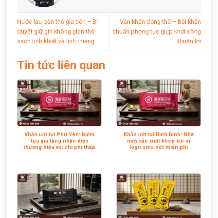
Nước lau bàn thờ gia tiên – Bí
Văn khấn động thổ – Bài khấn
quyết giữ gìn không gian thờ
chuẩn phong tục giúp khởi công
sạch tinh khiết và linh thiêng
thuận lợi
Tin tức liên quan
Khăn ướt tại Phú Yên: Điểm
Khăn ướt tại Bình Định: Nhà
tựa gia tăng nhận diện
máy sản xuất khép kín in
thương hiệu với chi phí thấp
logo siêu nét miễn phí