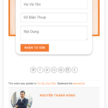
This entry was posted in
Tin tức
,
Duy Tâm
. Bookmark the
permalink
.
NGUYỄN THANH HÙNG