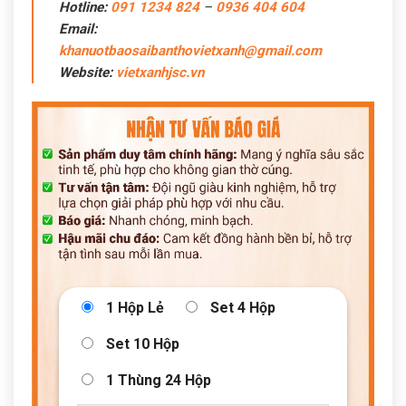
Hotline:
091 1234 824
–
0936 404 604
Email:
khanuotbaosaibanthovietxanh@gmail.com
Website:
vietxanhjsc.vn
1 Hộp Lẻ
Set 4 Hộp
Set 10 Hộp
1 Thùng 24 Hộp