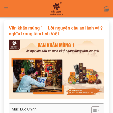
Skip
to
content
Văn khấn mùng 1 – Lời nguyện cầu an lành và ý
nghĩa trong tâm linh Việt
Mục Lục Chính