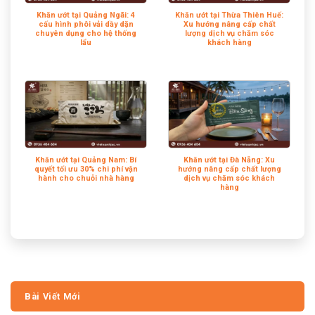
Khăn ướt tại Quảng Ngãi: 4
Khăn ướt tại Thừa Thiên Huế:
cấu hình phôi vải dầy dặn
Xu hướng nâng cấp chất
chuyên dụng cho hệ thống
lượng dịch vụ chăm sóc
lẩu
khách hàng
Khăn ướt tại Quảng Nam: Bí
Khăn ướt tại Đà Nẵng: Xu
quyết tối ưu 30% chi phí vận
hướng nâng cấp chất lượng
hành cho chuỗi nhà hàng
dịch vụ chăm sóc khách
hàng
Bài Viết Mới