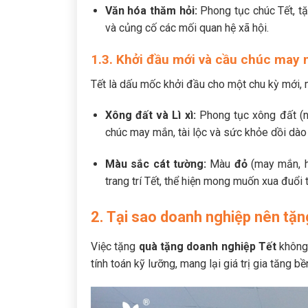
Văn hóa thăm hỏi:
Phong tục chúc Tết, t
và củng cố các mối quan hệ xã hội.
1.3. Khởi đầu mới và cầu chúc may
Tết là dấu mốc khởi đầu cho một chu kỳ mới, 
Xông đất và Lì xì:
Phong tục xông đất (ng
chúc may mắn, tài lộc và sức khỏe dồi dào
Màu sắc cát tường:
Màu
đỏ
(may mắn, h
trang trí Tết, thể hiện mong muốn xua đuổi 
2. Tại sao doanh nghiệp nên tặn
Việc tặng
quà tặng doanh nghiệp Tết
không 
tính toán kỹ lưỡng, mang lại giá trị gia tăng b