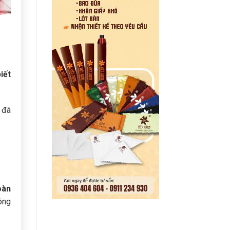
iết
n đã
oàn
ông