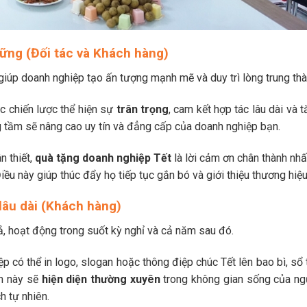
vững (Đối tác và Khách hàng)
giúp doanh nghiệp tạo ấn tượng mạnh mẽ và duy trì lòng trung thà
c chiến lược thể hiện sự
trân trọng
, cam kết hợp tác lâu dài và 
 tầm sẽ nâng cao uy tín và đẳng cấp của doanh nghiệp bạn.
n thiết,
quà tặng doanh nghiệp Tết
là lời cảm ơn chân thành nhấ
ều này giúp thúc đẩy họ tiếp tục gắn bó và giới thiệu thương hiệu
 lâu dài (Khách hàng)
ả, hoạt động trong suốt kỳ nghỉ và cả năm sau đó.
 có thể in logo, slogan hoặc thông điệp chúc Tết lên bao bì, sổ 
ẩm này sẽ
hiện diện thường xuyên
trong không gian sống của ng
h tự nhiên.