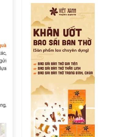
quà
tác,
gửi
lựa
êng,