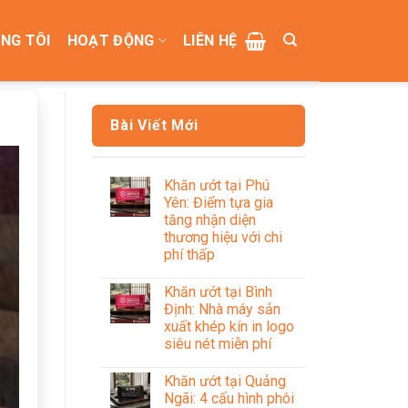
NG TÔI
HOẠT ĐỘNG
LIÊN HỆ
Bài Viết Mới
Khăn ướt tại Phú
Yên: Điểm tựa gia
tăng nhận diện
thương hiệu với chi
phí thấp
Khăn ướt tại Bình
Định: Nhà máy sản
xuất khép kín in logo
siêu nét miễn phí
Khăn ướt tại Quảng
Ngãi: 4 cấu hình phôi