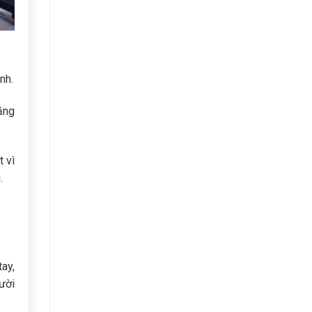
nh.
tăng
t vì
.
tay,
ười