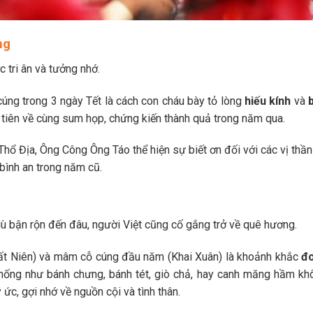
ng
c tri ân và tưởng nhớ.
cúng trong 3 ngày Tết là cách con cháu bày tỏ lòng
hiếu kính
và
b
 tiên về cùng sum họp, chứng kiến thành quả trong năm qua.
Thổ Địa, Ông Công Ông Táo thể hiện sự biết ơn đối với các vị thầ
bình an trong năm cũ.
 dù bận rộn đến đâu, người Việt cũng cố gắng trở về quê hương.
t Niên) và mâm cỗ cúng đầu năm (Khai Xuân) là khoảnh khắc
đ
hống như bánh chưng, bánh tét, giò chả, hay canh măng hầm kh
ức, gợi nhớ về nguồn cội và tình thân.