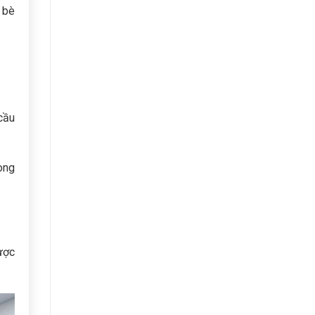
 bè
cầu
ong
ược