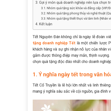
3. Gợi ý món quà doanh nghiệp nên lựa chọn tr
3.1. Nhóm quà tặng sức khỏe và đẳng cấp (VIP/Đố
3.2. Nhóm quà tặng phong thủy và nghệ thuật (Qu
3.3. Nhóm quà tặng thiết thực và tâm linh (Nhân 
4. Kết luận
Tết Nguyên Đán không chỉ là ngày lễ đoàn viê
tặng doanh nghiệp Tết
là một chiến lược PR
khách hàng và sự ghi nhận nỗ lực của nhân vi
gắm được thông điệp may mắn, thịnh vượng. Bà
chọn quà tặng độc đáo nhất cho doanh nghiệp
1. Ý nghĩa ngày tết trong văn h
Tết Cổ Truyền là lễ hội lớn nhất và linh thiên
mang ý nghĩa sâu sắc về cội nguồn, gia đình v