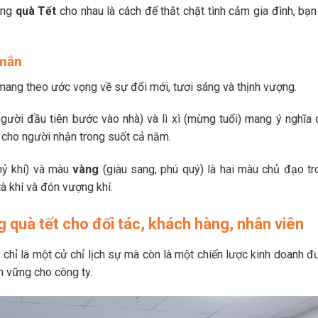
ặng
quà Tết
cho nhau là cách để thắt chặt tình cảm gia đình, bạn
 mắn
mang theo ước vọng về sự đổi mới, tươi sáng và thịnh vượng.
ười đầu tiên bước vào nhà) và lì xì (mừng tuổi) mang ý nghĩa 
 cho người nhận trong suốt cả năm.
ỷ khí) và màu
vàng
(giàu sang, phú quý) là hai màu chủ đạo tr
tà khí và đón vượng khí.
g quà tết cho đối tác, khách hàng, nhân viên
chỉ là một cử chỉ lịch sự mà còn là một chiến lược kinh doanh đ
ền vững cho công ty.