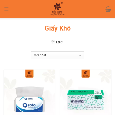
Skip
to
content
Giấy Khô
LỌC