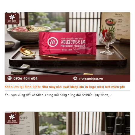
Khăn ướt tại Bình Định: Nhà máy sản xuất khép kín in logo siêu nét miễn phí
Khu vực vùng đất Võ Miền Trung nổi tiếng cùng dải bờ biển Quy Nhơn,...