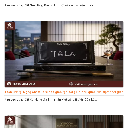
Khu vực vùng đất Núi Hồng Dải La lịch sử với dải bờ biển Thiên...
Khăn ướt tại Nghệ An: Mua sỉ bàn giao tận nơi giúp chủ quán tiết kiệm thời gian
Khu vực vùng đất Xứ Nghệ địa linh nhân kiệt với bãi biển Cửa Lò...