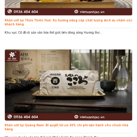
Khăn ướt tại Thừa Thiên Huế: Xu hướng nâng cấp chất lượng dịch vụ chăm sóc
khách hàng
Khu vực Cố đô di sản văn hóa thế giới bên dòng sông Hương thơ...
Khăn ướt tại Quảng Nam: Bí quyết tối ưu 30% chi phí vận hành cho chuỗi nhà
hàng