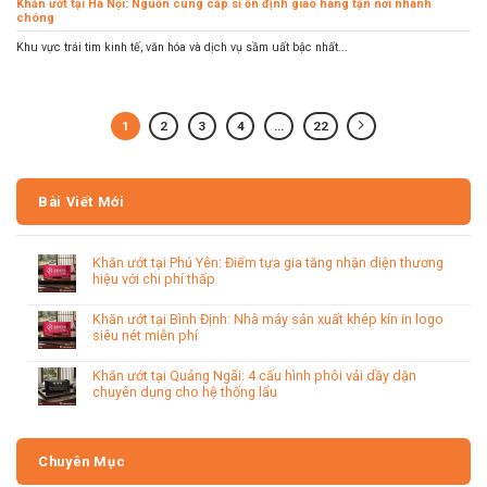
Khăn ướt tại Hà Nội: Nguồn cung cấp sỉ ổn định giao hàng tận nơi nhanh
chóng
Khu vực trái tim kinh tế, văn hóa và dịch vụ sầm uất bậc nhất...
1
2
3
4
…
22
Bài Viết Mới
Khăn ướt tại Phú Yên: Điểm tựa gia tăng nhận diện thương
hiệu với chi phí thấp
Khăn ướt tại Bình Định: Nhà máy sản xuất khép kín in logo
siêu nét miễn phí
Khăn ướt tại Quảng Ngãi: 4 cấu hình phôi vải dầy dặn
chuyên dụng cho hệ thống lẩu
Chuyên Mục