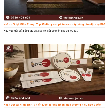
Khăn ướt tại Miền Trung: Top 15 dòng sản phẩm cao cấp nâng tầm dịch vụ F&B
Khu vực dải đất nắng gió dạt dào với dải bờ biển kéo dài cùng...
Khăn ướt tại Ninh Bình: Chiến lược in logo nhận diện thương hiệu độc quyền