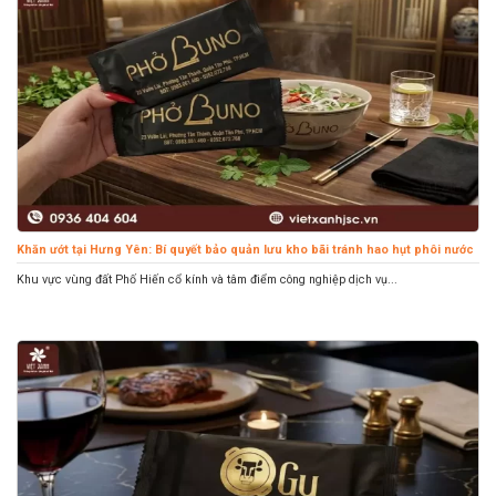
Khăn ướt tại Hưng Yên: Bí quyết bảo quản lưu kho bãi tránh hao hụt phôi nước
Khu vực vùng đất Phố Hiến cổ kính và tâm điểm công nghiệp dịch vụ...