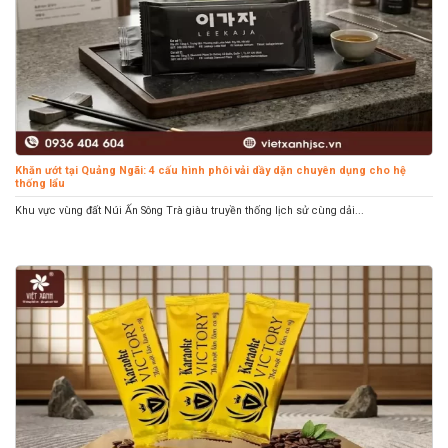
Khăn ướt tại Quảng Ngãi: 4 cấu hình phôi vải dầy dặn chuyên dụng cho hệ
thống lẩu
Khu vực vùng đất Núi Ấn Sông Trà giàu truyền thống lịch sử cùng dải...