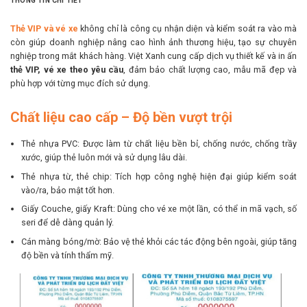
THÔNG TIN CHI TIẾT
Thẻ VIP và vé xe
không chỉ là công cụ nhận diện và kiểm soát ra vào mà
còn giúp doanh nghiệp nâng cao hình ảnh thương hiệu, tạo sự chuyên
nghiệp trong mắt khách hàng. Việt Xanh cung cấp dịch vụ thiết kế và in ấn
thẻ VIP, vé xe theo yêu cầu
, đảm bảo chất lượng cao, mẫu mã đẹp và
phù hợp với từng mục đích sử dụng.
Chất liệu cao cấp – Độ bền vượt trội
Thẻ nhựa PVC: Được làm từ chất liệu bền bỉ, chống nước, chống trầy
xước, giúp thẻ luôn mới và sử dụng lâu dài.
Thẻ nhựa từ, thẻ chip: Tích hợp công nghệ hiện đại giúp kiểm soát
vào/ra, bảo mật tốt hơn.
Giấy Couche, giấy Kraft: Dùng cho vé xe một lần, có thể in mã vạch, số
seri để dễ dàng quản lý.
Cán màng bóng/mờ: Bảo vệ thẻ khỏi các tác động bên ngoài, giúp tăng
độ bền và tính thẩm mỹ.