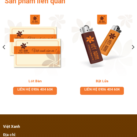
Sản phẩm liên quan
Lót Bàn
Bật Lửa
LIÊN HỆ
0936 404 604
LIÊN HỆ
0936 404 604
Việt Xanh
Địa chỉ: