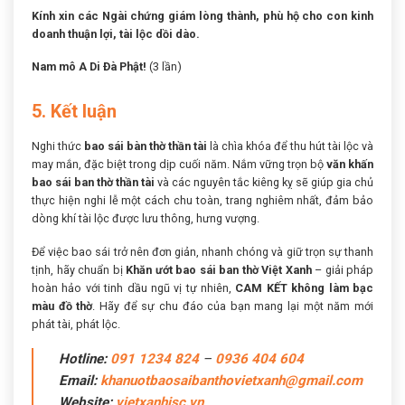
Kính xin các Ngài chứng giám lòng thành, phù hộ cho con kinh
doanh thuận lợi, tài lộc dồi dào.
Nam mô A Di Đà Phật!
(3 lần)
5. Kết luận
Nghi thức
bao sái bàn thờ thần tài
là chìa khóa để thu hút tài lộc và
may mắn, đặc biệt trong dịp cuối năm. Nắm vững trọn bộ
văn khấn
bao sái ban thờ thần tài
và các nguyên tắc kiêng kỵ sẽ giúp gia chủ
thực hiện nghi lễ một cách chu toàn, trang nghiêm nhất, đảm bảo
dòng khí tài lộc được lưu thông, hưng vượng.
Để việc bao sái trở nên đơn giản, nhanh chóng và giữ trọn sự thanh
tịnh, hãy chuẩn bị
Khăn ướt bao sái ban thờ Việt Xanh
– giải pháp
hoàn hảo với tinh dầu ngũ vị tự nhiên,
CAM KẾT không làm bạc
màu đồ thờ
. Hãy để sự chu đáo của bạn mang lại một năm mới
phát tài, phát lộc.
Hotline:
091 1234 824
–
0936 404 604
Email:
khanuotbaosaibanthovietxanh@gmail.com
Website:
vietxanhjsc.vn