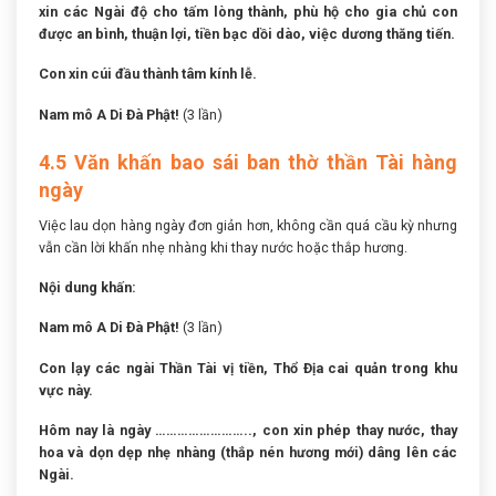
xin các Ngài độ cho tấm lòng thành, phù hộ cho gia chủ con
được an bình, thuận lợi, tiền bạc dồi dào, việc dương thăng tiến.
Con xin cúi đầu thành tâm kính lễ.
Nam mô A Di Đà Phật!
(3 lần)
4.5 Văn khấn bao sái ban thờ thần Tài hàng
ngày
Việc lau dọn hàng ngày đơn giản hơn, không cần quá cầu kỳ nhưng
vẫn cần lời khấn nhẹ nhàng khi thay nước hoặc thắp hương.
Nội dung khấn:
Nam mô A Di Đà Phật!
(3 lần)
Con lạy các ngài Thần Tài vị tiền, Thổ Địa cai quản trong khu
vực này.
Hôm nay là ngày …………………….., con xin phép thay nước, thay
hoa và dọn dẹp nhẹ nhàng (thắp nén hương mới) dâng lên các
Ngài.