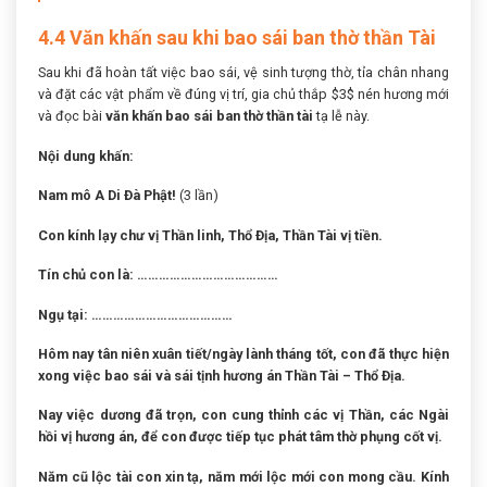
4.4 Văn khấn sau khi bao sái ban thờ thần Tài
Sau khi đã hoàn tất việc bao sái, vệ sinh tượng thờ, tỉa chân nhang
và đặt các vật phẩm về đúng vị trí, gia chủ thắp $3$ nén hương mới
và đọc bài
văn khấn bao sái ban thờ thần tài
tạ lễ này.
Nội dung khấn:
Nam mô A Di Đà Phật!
(3 lần)
Con kính lạy chư vị Thần linh, Thổ Địa, Thần Tài vị tiền.
Tín chủ con là: …………………………………
Ngụ tại: …………………………………
Hôm nay tân niên xuân tiết/ngày lành tháng tốt, con đã thực hiện
xong việc bao sái và sái tịnh hương án Thần Tài – Thổ Địa.
Nay việc dương đã trọn, con cung thỉnh các vị Thần, các Ngài
hồi vị hương án, để con được tiếp tục phát tâm thờ phụng cốt vị.
Năm cũ lộc tài con xin tạ, năm mới lộc mới con mong cầu. Kính