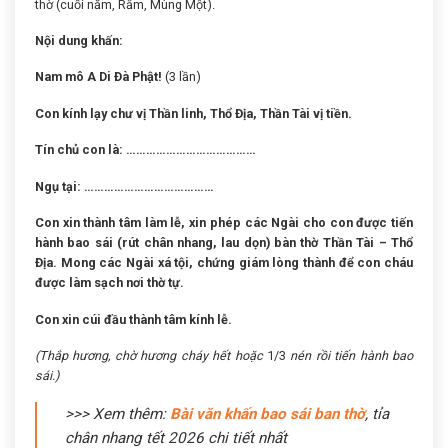
thờ (cuối năm, Rằm, Mùng Một).
Nội dung khấn:
Nam mô A Di Đà Phật!
(3 lần)
Con kính lạy chư vị Thần linh, Thổ Địa, Thần Tài vị tiền.
Tín chủ con là: …………………………………
Ngụ tại: …………………………………
Con xin thành tâm làm lễ, xin phép các Ngài cho con được tiến
hành bao sái (rút chân nhang, lau dọn) bàn thờ Thần Tài – Thổ
Địa. Mong các Ngài xá tội, chứng giám lòng thành để con cháu
được làm sạch nơi thờ tự.
Con xin cúi đầu thành tâm kính lễ.
(Thắp hương, chờ hương cháy hết hoặc
1/3
nén rồi tiến hành bao
sái.)
>>> Xem thêm:
Bài văn khấn bao sái ban thờ
, tỉa
chân nhang tết 2026 chi tiết nhất