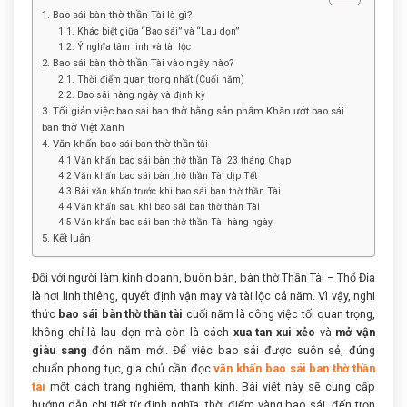
1. Bao sái bàn thờ thần Tài là gì?
1.1. Khác biệt giữa “Bao sái” và “Lau dọn”
1.2. Ý nghĩa tâm linh và tài lộc
2. Bao sái bàn thờ thần Tài vào ngày nào?
2.1. Thời điểm quan trọng nhất (Cuối năm)
2.2. Bao sái hàng ngày và định kỳ
3. Tối giản việc bao sái ban thờ bằng sản phẩm Khăn ướt bao sái
ban thờ Việt Xanh
4. Văn khấn bao sái ban thờ thần tài
4.1 Văn khấn bao sái bàn thờ thần Tài 23 tháng Chạp
4.2 Văn khấn bao sái bàn thờ thần Tài dịp Tết
4.3 Bài văn khấn trước khi bao sái ban thờ thần Tài
4.4 Văn khấn sau khi bao sái ban thờ thần Tài
4.5 Văn khấn bao sái ban thờ thần Tài hàng ngày
5. Kết luận
Đối với người làm kinh doanh, buôn bán, bàn thờ Thần Tài – Thổ Địa
là nơi linh thiêng, quyết định vận may và tài lộc cả năm. Vì vậy, nghi
thức
bao sái bàn thờ thần tài
cuối năm là công việc tối quan trọng,
không chỉ là lau dọn mà còn là cách
xua tan xui xẻo
và
mở vận
giàu sang
đón năm mới. Để việc bao sái được suôn sẻ, đúng
chuẩn phong tục, gia chủ cần đọc
văn khấn bao sái ban thờ thần
tài
một cách trang nghiêm, thành kính. Bài viết này sẽ cung cấp
hướng dẫn chi tiết từ định nghĩa, thời điểm vàng bao sái, đến trọn