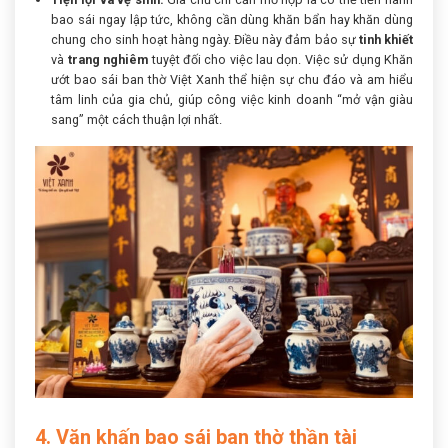
bao sái ngay lập tức, không cần dùng khăn bẩn hay khăn dùng
chung cho sinh hoạt hàng ngày. Điều này đảm bảo sự
tinh khiết
và
trang nghiêm
tuyệt đối cho việc lau dọn. Việc sử dụng Khăn
ướt bao sái ban thờ Việt Xanh thể hiện sự chu đáo và am hiểu
tâm linh của gia chủ, giúp công việc kinh doanh “mở vận giàu
sang” một cách thuận lợi nhất.
4. Văn khấn bao sái ban thờ thần tài