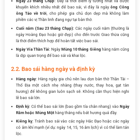
Ngày 23 tháng Chạp:
Đây là thời điểm lý tưởng nhất và được
khuyến khích nhiều nhất để bao sái, vì đây là ngày
ông Công
ông Táo về trời
, cho phép gia chủ dọn dẹp mà không làm
phiền các vị Thần linh đang ngự tại bàn thờ.
Cuối năm (Sau 23 tháng Chạp):
Các ngày cuối năm (thường là
ngày Hoàng Đạo hoặc giờ đẹp) cho đến trước Giao thừa cũng
là thời điểm thích hợp để hoàn tất việc bao sái.
Ngày Vía Thần Tài:
Ngày
Mùng 10 tháng Giêng
hàng năm cũng
là dịp quan trọng để bao sái và khai lộc.
2.2. Bao sái hàng ngày và định kỳ
Hàng ngày:
Hàng ngày gia chủ nên lau dọn bàn thờ Thần Tài –
Thổ Địa một cách nhẹ nhàng (thay nước, thay hoa, gạt tàn
hương) để không gian luôn sạch sẽ. Không cần thực hiện nghi
lễ bao sái lớn.
Định kỳ:
Có thể bao sái lớn (bao gồm tỉa chân nhang) vào
Ngày
Rằm hoặc Mùng Một
hàng tháng nếu bát hương quá đầy.
Kiêng kỵ:
Tránh bao sái vào các ngày Hắc Đạo hoặc các ngày
có âm khí mạnh (ví dụ: ngày 14, 15, 16 âm lịch) vì có thể làm tán
lộc.