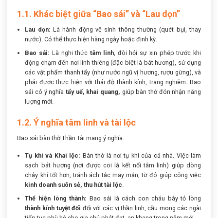
1.1. Khác biệt giữa “Bao sái” và “Lau dọn”
Lau dọn:
Là hành động vệ sinh thông thường (quét bụi, thay
nước). Có thể thực hiện hàng ngày hoặc định kỳ.
Bao sái:
Là nghi thức
tâm linh
, đòi hỏi sự xin phép trước khi
động chạm đến nơi linh thiêng (đặc biệt là bát hương), sử dụng
các vật phẩm thanh tẩy (như nước ngũ vị hương, rượu gừng), và
phải được thực hiện với thái độ thành kính, trang nghiêm. Bao
sái có ý nghĩa
tẩy uế, khai quang,
giúp bàn thờ đón nhận năng
lượng mới.
1.2. Ý nghĩa tâm linh và tài lộc
Bao sái bàn thờ Thần Tài mang ý nghĩa:
Tụ khí và Khai lộc:
Bàn thờ là nơi tụ khí của cả nhà. Việc làm
sạch bát hương (nơi được coi là kết nối tâm linh) giúp dòng
chảy khí tốt hơn, tránh ách tắc may mắn, từ đó giúp công việc
kinh doanh suôn sẻ, thu hút tài lộc
.
Thể hiện lòng thành:
Bao sái là cách con cháu bày tỏ lòng
thành kính tuyệt đối
đối với các vị thần linh, cầu mong các ngài
tiếp tục phù hộ cho gia chủ phát đạt, an khang trong năm mới.