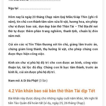
Ngụ tại: …………………………………
Hôm nay là ngày 23 tháng Chạp năm Quý Mão/Giáp Thìn (ghi rõ
năm), tín chủ con thành tâm sắm sửa lễ vật, hương hoa, xin phép
chư vị được bao sái, dọn dẹp bàn thờ Thần Tài – Thổ Địa để nơi
thờ tự được thêm phần trang nghiêm, thanh tịnh, chuẩn bị đón
năm mới.
Cúi xin các vị Tôn Thần thương xót tín chủ, giáng lâm trước án,
chứng giám lòng thành, thụ hưởng lễ vật, cho phép chúng con
được thực hiện công việc.
Kính xin chư vị phù hộ độ trì cho con được an bình, công việc
thuận lợi, tài lộc đủ đầy. Chúng con lễ bạc tâm thành, trước án
kính lễ, cúi xin được phù hộ độ trì.
Nam mô A Di Đà Phật!
(3 lần)
4.2 Văn khấn bao sái bàn thờ thần Tài dịp Tết
Bài khấn này được dùng cho những ngày cuối năm khác, khi nghi lễ
tiễn Táo Quân đã hoàn tất (ví dụ, ngày 25, 26 tháng Chạp).