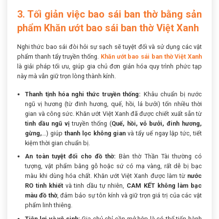
3. Tối giản việc bao sái ban thờ bằng sản
phẩm Khăn ướt bao sái ban thờ Việt Xanh
Nghi thức bao sái đòi hỏi sự sạch sẽ tuyệt đối và sử dụng các vật
phẩm thanh tẩy truyền thống.
Khăn ướt bao sái ban thờ Việt Xanh
là giải pháp tối ưu, giúp gia chủ đơn giản hóa quy trình phức tạp
này mà vẫn giữ trọn lòng thành kính.
Thanh tịnh hóa nghi thức truyền thống:
Khâu chuẩn bị nước
ngũ vị hương (từ đinh hương, quế, hồi, lá bưởi) tốn nhiều thời
gian và công sức. Khăn ướt Việt Xanh đã được chiết xuất sẵn từ
tinh dầu ngũ vị
truyền thống (
Quế, hồi, vỏ bưởi, đinh hương,
gừng,
…) giúp
thanh lọc không gian
và tẩy uế ngay lập tức, tiết
kiệm thời gian chuẩn bị.
An toàn tuyệt đối cho đồ thờ:
Bàn thờ Thần Tài thường có
tượng, vật phẩm bằng gỗ hoặc sứ có mạ vàng, rất dễ bị bạc
màu khi dùng hóa chất. Khăn ướt Việt Xanh được làm từ
nước
RO tinh khiết
và tinh dầu tự nhiên,
CAM KẾT không làm bạc
màu đồ thờ
, đảm bảo sự tôn kính và giữ trọn giá trị của các vật
phẩm linh thiêng.
Tiện lợi và vệ sinh:
Gia chủ chỉ cần mở hộp là có thể tiến hành