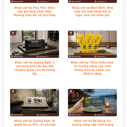
Khăn ướt tại Phú Yên: Điểm
Khăn ướt tại Bình Định: Nhà
tựa gia tăng nhận diện
máy sản xuất khép kín in
thương hiệu với chi phí thấp
logo siêu nét miễn phí
Khăn ướt tại Quảng Ngãi: 4
Khăn ướt tại Thừa Thiên Huế:
cấu hình phôi vải dầy dặn
Xu hướng nâng cấp chất
chuyên dụng cho hệ thống
lượng dịch vụ chăm sóc
lẩu
khách hàng
Khăn ướt tại Quảng Nam: Bí
Khăn ướt tại Đà Nẵng: Xu
quyết tối ưu 30% chi phí vận
hướng nâng cấp chất lượng