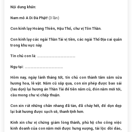
Nội dung khấn:
Nam mô A Di Đà Phật!
(3 lần)
Con kính lạy Hoàng Thiên, Hậu Thổ, chư vị Tôn Thần.
Con kính lạy các ngài Thần Tài vị tiền, các ngài Thổ Địa cai quản
trong khu vực này.
Tín chủ con là: …………………………………
Ngụ tại: …………………………………
Hôm nay, ngày lành tháng tốt, tín chủ con thành tâm sắm sửa
hương hoa, lễ vật. Năm cũ sắp qua, con xin phép được bao sái
(lau dọn) lại hương án Thần Tài để tiễn năm cũ, đón năm mới tới,
cầu mong chư vị chấp thuận.
Con xin rút những chân nhang đã tàn, đã cháy hết, để dọn dẹp
lại bát hương được sạch sẽ, thanh tịnh hơn.
Kính xin chư vị chứng giám lòng thành, phù hộ cho công việc
kinh doanh của con năm mới được hưng vượng, tài lộc dồi dào,