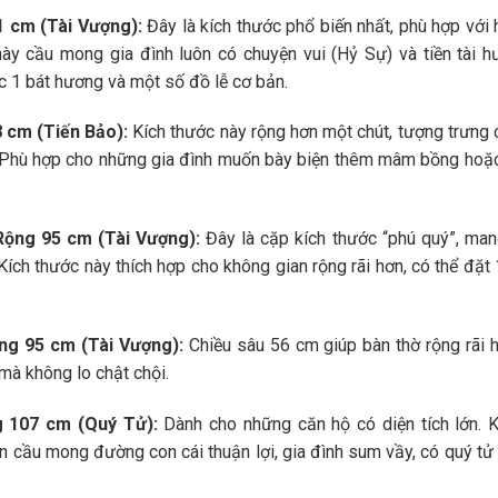
1 cm (Tài Vượng):
Đây là kích thước phổ biến nhất, phù hợp với 
ày cầu mong gia đình luôn có chuyện vui (Hỷ Sự) và tiền tài h
c 1 bát hương và một số đồ lễ cơ bản.
 cm (Tiến Bảo):
Kích thước này rộng hơn một chút, tượng trưng 
o). Phù hợp cho những gia đình muốn bày biện thêm mâm bồng hoặc
Rộng 95 cm (Tài Vượng):
Đây là cặp kích thước “phú quý”, man
 Kích thước này thích hợp cho không gian rộng rãi hơn, có thể đặt
ng 95 cm (Tài Vượng):
Chiều sâu 56 cm giúp bàn thờ rộng rãi h
mà không lo chật chội.
g 107 cm (Quý Tử):
Dành cho những căn hộ có diện tích lớn. K
n cầu mong đường con cái thuận lợi, gia đình sum vầy, có quý tử 