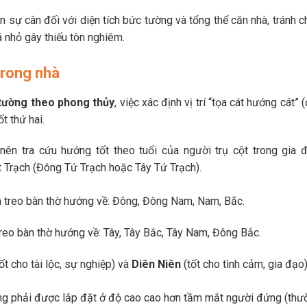
n sự cân đối với diện tích bức tường và tổng thể căn nhà, tránh 
 nhỏ gây thiếu tôn nghiêm.
 trong nhà
 tường theo phong thủy
, việc xác định vị trí “tọa cát hướng cát” 
ốt thứ hai.
nên tra cứu hướng tốt theo tuổi của người trụ cột trong gia đ
t Trạch (Đông Tứ Trạch hoặc Tây Tứ Trạch).
 treo bàn thờ hướng về: Đông, Đông Nam, Nam, Bắc.
reo bàn thờ hướng về: Tây, Tây Bắc, Tây Nam, Đông Bắc.
ốt cho tài lộc, sự nghiệp) và
Diên Niên
(tốt cho tình cảm, gia đạo)
ng phải được lắp đặt ở độ cao cao hơn tầm mắt người đứng (thư