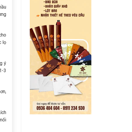
hầu
ưng
cho
 lọ
g ý
 1-3
ơn,
ích
nối