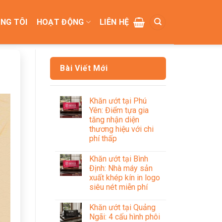
NG TÔI
HOẠT ĐỘNG
LIÊN HỆ
Bài Viết Mới
Khăn ướt tại Phú
Yên: Điểm tựa gia
tăng nhận diện
thương hiệu với chi
phí thấp
Khăn ướt tại Bình
Định: Nhà máy sản
xuất khép kín in logo
siêu nét miễn phí
Khăn ướt tại Quảng
Ngãi: 4 cấu hình phôi