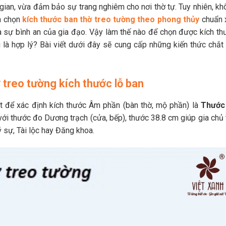
 gian, vừa đảm bảo sự trang nghiêm cho nơi thờ tự. Tuy nhiên, kh
a chọn
kích thước ban thờ treo tường theo phong thủy
chuẩn 
 và sự bình an của gia đạo. Vậy làm thế nào để chọn được kích th
 là hợp lý? Bài viết dưới đây sẽ cung cấp những kiến thức chắt 
 treo tường kích thước lỗ ban
t để xác định kích thước Âm phần (bàn thờ, mộ phần) là
Thước
với thước đo Dương trạch (cửa, bếp), thước 38.8 cm giúp gia chủ 
 sự, Tài lộc hay Đăng khoa.