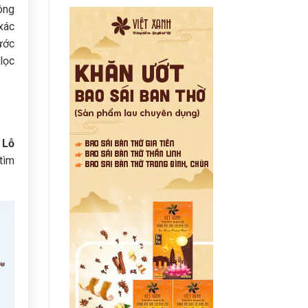
ông
xác
ước
lọc
 Lỗ
tìm