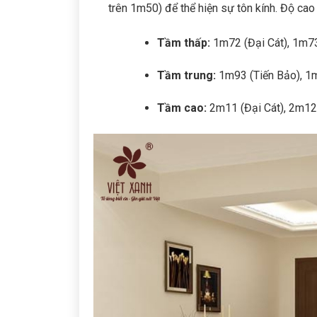
trên 1m50) để thể hiện sự tôn kính. Độ ca
Tầm thấp:
1m72 (Đại Cát), 1m73
Tầm trung:
1m93 (Tiến Bảo), 1m
Tầm cao:
2m11 (Đại Cát), 2m12 