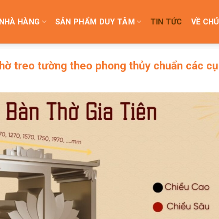
NHÀ HÀNG
SẢN PHẨM DUY TÂM
TIN TỨC
VỀ CHÚ
thờ treo tường theo phong thủy chuẩn các cụ