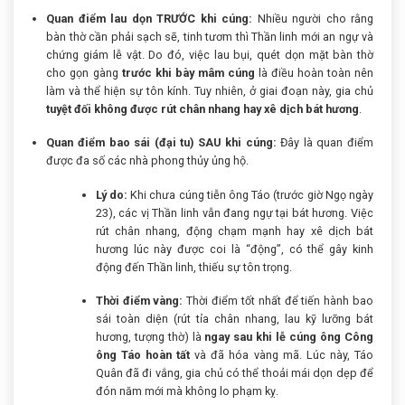
Quan điểm lau dọn TRƯỚC khi cúng:
Nhiều người cho rằng
bàn thờ cần phải sạch sẽ, tinh tươm thì Thần linh mới an ngự và
chứng giám lễ vật. Do đó, việc lau bụi, quét dọn mặt bàn thờ
cho gọn gàng
trước khi bày mâm cúng
là điều hoàn toàn nên
làm và thể hiện sự tôn kính. Tuy nhiên, ở giai đoạn này, gia chủ
tuyệt đối không được rút chân nhang hay xê dịch bát hương
.
Quan điểm bao sái (đại tu) SAU khi cúng:
Đây là quan điểm
được đa số các nhà phong thủy ủng hộ.
Lý do:
Khi chưa cúng tiễn ông Táo (trước giờ Ngọ ngày
23), các vị Thần linh vẫn đang ngự tại bát hương. Việc
rút chân nhang, động chạm mạnh hay xê dịch bát
hương lúc này được coi là “động”, có thể gây kinh
động đến Thần linh, thiếu sự tôn trọng.
Thời điểm vàng:
Thời điểm tốt nhất để tiến hành bao
sái toàn diện (rút tỉa chân nhang, lau kỹ lưỡng bát
hương, tượng thờ) là
ngay sau khi lễ cúng ông Công
ông Táo hoàn tất
và đã hóa vàng mã. Lúc này, Táo
Quân đã đi vắng, gia chủ có thể thoải mái dọn dẹp để
đón năm mới mà không lo phạm kỵ.