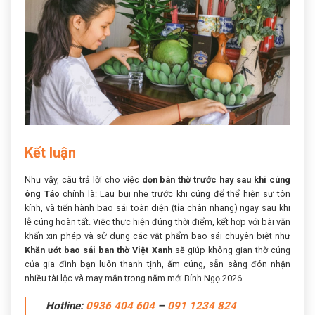
Kết luận
Như vậy, câu trả lời cho việc
dọn bàn thờ trước hay sau khi cúng
ông Táo
chính là: Lau bụi nhẹ trước khi cúng để thể hiện sự tôn
kính, và tiến hành bao sái toàn diện (tỉa chân nhang) ngay sau khi
lễ cúng hoàn tất. Việc thực hiện đúng thời điểm, kết hợp với bài văn
khấn xin phép và sử dụng các vật phẩm bao sái chuyên biệt như
Khăn ướt bao sái ban thờ Việt Xanh
sẽ giúp không gian thờ cúng
của gia đình bạn luôn thanh tịnh, ấm cúng, sẵn sàng đón nhận
nhiều tài lộc và may mắn trong năm mới Bính Ngọ 2026.
Hotline:
0936 404 604
–
091 1234 824