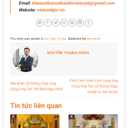
Email:
khanuotbaosaibanthovietxanh@gmail.com
Website:
vietxanhjsc.vn
This entry was posted in
Duy Tâm
,
Tin tức
. Bookmark the
permalink
.
NGUYỄN THANH HÙNG
Cách làm mâm cơm cúng ông
Văn khấn 23 tháng chạp ông
Công ông Táo 23 tháng Chạp
Công ông Táo Tết Bính Ngọ 2026
chuẩn vị, hút tài lộc
Tin tức liên quan