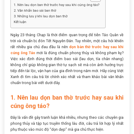
1. Nên lau dọn ban thờ trước hay sau khi cúng ông táo?
2. Văn khấn bao sái ban thờ
3. Những lưu ý khi lau dọn ban thờ
Kết luận
Ngày 23 tháng Chạp là thời điểm quan trọng để tiễn Táo Quân về
trời và chuẩn bị đón Tết Nguyên Đán. Tuy nhiên, một câu hỏi khiến
rất nhiều gia chủ đau đầu là nên
dọn bàn thờ trước hay sau khi
cúng ông Táo
mới là đúng chuẩn phong thủy và không phạm kỵ?
Việc xác định đúng thời điểm bao sái (lau dọn, tỉa chân nhang)
không chỉ giúp không gian thờ tự sạch sẽ mà còn ảnh hưởng trực
tiếp đến tài lộc, vận hạn của gia đình trong năm mới. Hãy cùng Việt
Xanh đi tìm câu trả lời chính xác nhất và tham khảo bài văn khấn
chuẩn trong bài viết dưới đây.
1. Nên lau dọn ban thờ trước hay sau khi
cúng ông táo?
Đây là vấn đề gây tranh luận khá nhiều, nhưng theo các chuyên gia
phong thủy và tập tục truyền thống lâu đời, câu trả lời hợp lý nhất
phụ thuộc vào mức độ “dọn dẹp” mà gia chủ thực hiện.