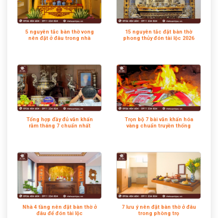
5 nguyên tắc bàn thờ vong
15 nguyên tắc đặt bàn thờ
nên đặt ở đâu trong nhà
phong thủy đón tài lộc 2026
Tổng hợp đầy đủ văn khấn
Trọn bộ 7 bài văn khấn hóa
rằm tháng 7 chuẩn nhất
vàng chuẩn truyền thống
Nhà 4 tầng nên đặt bàn thờ ở
7 lưu ý nên đặt bàn thờ ở đâu
đâu để đón tài lộc
trong phòng trọ