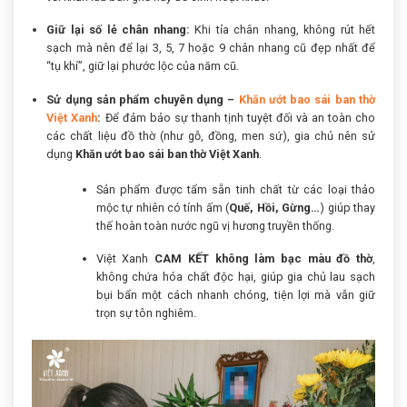
Giữ lại số lẻ chân nhang:
Khi tỉa chân nhang, không rút hết
sạch mà nên để lại 3, 5, 7 hoặc 9 chân nhang cũ đẹp nhất để
“tụ khí”, giữ lại phước lộc của năm cũ.
Sử dụng sản phẩm chuyên dụng –
Khăn ướt bao sái ban thờ
Việt Xanh
:
Để đảm bảo sự thanh tịnh tuyệt đối và an toàn cho
các chất liệu đồ thờ (như gỗ, đồng, men sứ), gia chủ nên sử
dụng
Khăn ướt bao sái ban thờ Việt Xanh
.
Sản phẩm được tẩm sẵn tinh chất từ các loại thảo
mộc tự nhiên có tính ấm (
Quế, Hồi, Gừng…
) giúp thay
thế hoàn toàn nước ngũ vị hương truyền thống.
Việt Xanh
CAM KẾT không làm bạc màu đồ thờ
,
không chứa hóa chất độc hại, giúp gia chủ lau sạch
bụi bẩn một cách nhanh chóng, tiện lợi mà vẫn giữ
trọn sự tôn nghiêm.