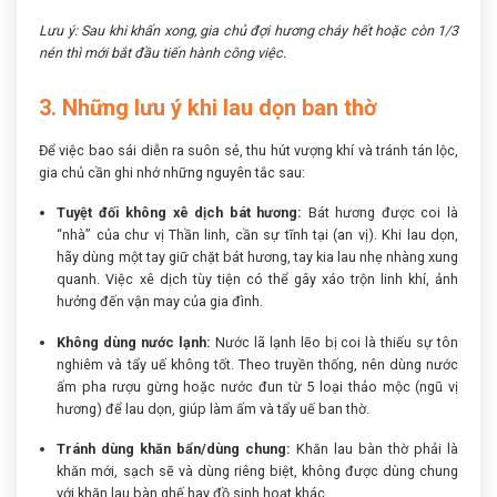
Lưu ý: Sau khi khấn xong, gia chủ đợi hương cháy hết hoặc còn 1/3
nén thì mới bắt đầu tiến hành công việc.
3. Những lưu ý khi lau dọn ban thờ
Để việc bao sái diễn ra suôn sẻ, thu hút vượng khí và tránh tán lộc,
gia chủ cần ghi nhớ những nguyên tắc sau:
Tuyệt đối không xê dịch bát hương:
Bát hương được coi là
“nhà” của chư vị Thần linh, cần sự tĩnh tại (an vị). Khi lau dọn,
hãy dùng một tay giữ chặt bát hương, tay kia lau nhẹ nhàng xung
quanh. Việc xê dịch tùy tiện có thể gây xáo trộn linh khí, ảnh
hưởng đến vận may của gia đình.
Không dùng nước lạnh:
Nước lã lạnh lẽo bị coi là thiếu sự tôn
nghiêm và tẩy uế không tốt. Theo truyền thống, nên dùng nước
ấm pha rượu gừng hoặc nước đun từ 5 loại thảo mộc (ngũ vị
hương) để lau dọn, giúp làm ấm và tẩy uế ban thờ.
Tránh dùng khăn bẩn/dùng chung:
Khăn lau bàn thờ phải là
khăn mới, sạch sẽ và dùng riêng biệt, không được dùng chung
với khăn lau bàn ghế hay đồ sinh hoạt khác.