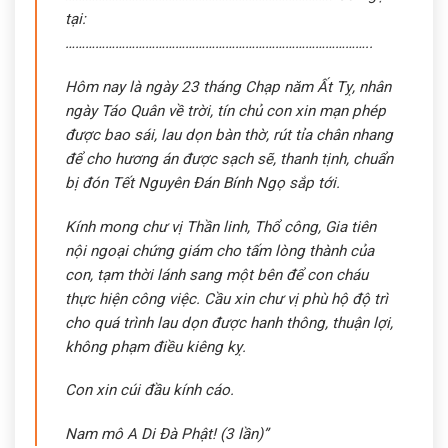
tại:
………………………………………………………………………………..
Hôm nay là ngày 23 tháng Chạp năm Ất Tỵ, nhân
ngày Táo Quân về trời, tín chủ con xin mạn phép
được bao sái, lau dọn bàn thờ, rút tỉa chân nhang
để cho hương án được sạch sẽ, thanh tịnh, chuẩn
bị đón Tết Nguyên Đán Bính Ngọ sắp tới.
Kính mong chư vị Thần linh, Thổ công, Gia tiên
nội ngoại chứng giám cho tấm lòng thành của
con, tạm thời lánh sang một bên để con cháu
thực hiện công việc. Cầu xin chư vị phù hộ độ trì
cho quá trình lau dọn được hanh thông, thuận lợi,
không phạm điều kiêng kỵ.
Con xin cúi đầu kính cáo.
Nam mô A Di Đà Phật! (3 lần)”