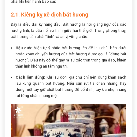
phải khi tiến hành bao sái:
2.1. Kiêng kỵ xê dịch bát hương
Đây là điều đại kỵ hàng đầu. Bát hương là nơi giáng ngự của các
hương linh, là cầu nối vô hình giữa hai thế giới. Trong phong thủy,
bát hương cần phải “tĩnh” và an vị vững chắc.
Hậu quả:
Việc tự ý nhấc bát hương lên để lau chùi bên dưới
hoặc xoay chuyển hướng của bát hương được gọi là “động bát
hương”. Điều này có thể gây ra sự xáo trộn trong gia đạo, khiến
thần linh không an tâm ngự trị.
Cách làm đúng:
Khi lau dọn, gia chủ chỉ nên dùng khăn sạch
lau xung quanh bát hương. Nếu cần rút tỉa chân nhang, hãy
dùng một tay giữ chặt bát hương để cố định, tay kia nhẹ nhàng
rút từng chân nhang một.