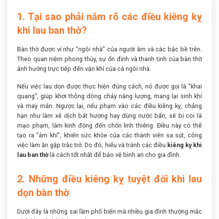
1. Tại sao phải nắm rõ các điều kiêng kỵ
khi lau ban thờ?
Bàn thờ được ví như “ngôi nhà” của người âm và các bậc bề trên.
Theo quan niệm phong thủy, sự ổn định và thanh tịnh của bàn thờ
ảnh hưởng trực tiếp đến vận khí của cả ngôi nhà.
Nếu việc lau dọn được thực hiện đúng cách, nó được gọi là “khai
quang”, giúp khơi thông dòng chảy năng lượng, mang lại sinh khí
và may mắn. Ngược lại, nếu phạm vào các điều kiêng kỵ, chẳng
hạn như làm xê dịch bát hương hay dùng nước bẩn, sẽ bị coi là
mạo phạm, làm kinh động đến chốn linh thiêng. Điều này có thể
tạo ra “ám khí”, khiến sức khỏe của các thành viên sa sút, công
việc làm ăn gặp trắc trở. Do đó, hiểu và tránh các điều
kiêng kỵ khi
lau ban thờ
là cách tốt nhất để bảo vệ bình an cho gia đình.
2. Những điều kiêng kỵ tuyệt đối khi lau
dọn bàn thờ
Dưới đây là những sai lầm phổ biến mà nhiều gia đình thường mắc