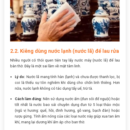
2.2. Kiêng dùng nước lạnh (nước lã) để lau rửa
Nhiều người có thói quen tiện tay lấy nước máy (nước lã) để lau
bàn thờ. Đây là một sai lầm về mặt tâm linh.
Lý do:
Nước lã mang tính hàn (lạnh) và chưa được thanh lọc, bị
coi là thiếu sự tôn nghiêm khi dùng cho chốn linh thiêng. Hơn
nữa, nước lạnh không có tác dụng tẩy uế, trừ tà.
Cách làm đúng:
Nên sử dụng nước ấm (đun sôi để nguội) hoặc
tốt nhất là nước bao sái chuyên dụng đun từ 5 loại thảo mộc
(ngũ vị hương: quế, hồi, đinh hương, gỗ vang, bạch đàn) hoặc
rượu gừng. Tính ấm nóng của các loại nước này giúp xua tan âm
khí, mang lại dương khí ấm áp cho ban thờ.