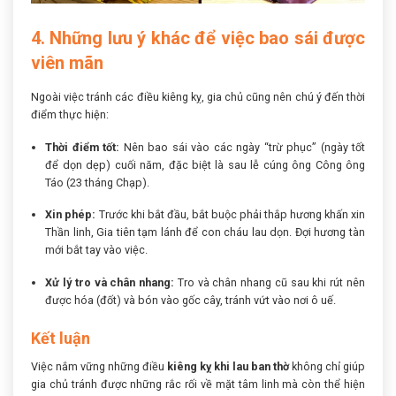
4. Những lưu ý khác để việc bao sái được
viên mãn
Ngoài việc tránh các điều kiêng kỵ, gia chủ cũng nên chú ý đến thời
điểm thực hiện:
Thời điểm tốt:
Nên bao sái vào các ngày “trừ phục” (ngày tốt
để dọn dẹp) cuối năm, đặc biệt là sau lễ cúng ông Công ông
Táo (23 tháng Chạp).
Xin phép:
Trước khi bắt đầu, bắt buộc phải thắp hương khấn xin
Thần linh, Gia tiên tạm lánh để con cháu lau dọn. Đợi hương tàn
mới bắt tay vào việc.
Xử lý tro và chân nhang:
Tro và chân nhang cũ sau khi rút nên
được hóa (đốt) và bón vào gốc cây, tránh vứt vào nơi ô uế.
Kết luận
Việc nắm vững những điều
kiêng kỵ khi lau ban thờ
không chỉ giúp
gia chủ tránh được những rắc rối về mặt tâm linh mà còn thể hiện