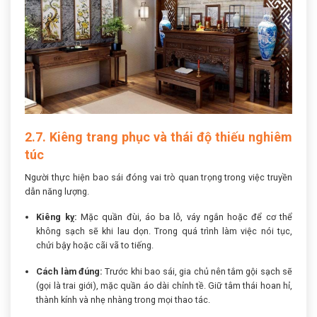
2.7. Kiêng trang phục và thái độ thiếu nghiêm
túc
Người thực hiện bao sái đóng vai trò quan trọng trong việc truyền
dẫn năng lượng.
Kiêng kỵ:
Mặc quần đùi, áo ba lỗ, váy ngắn hoặc để cơ thể
không sạch sẽ khi lau dọn. Trong quá trình làm việc nói tục,
chửi bậy hoặc cãi vã to tiếng.
Cách làm đúng:
Trước khi bao sái, gia chủ nên tắm gội sạch sẽ
(gọi là trai giới), mặc quần áo dài chỉnh tề. Giữ tâm thái hoan hỉ,
thành kính và nhẹ nhàng trong mọi thao tác.