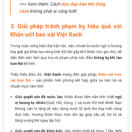
>>> Xem thêm: Cách
dọn dẹp bàn thờ đúng
cách
không phải ai cũng biết
3. Giải pháp tránh phạm kỵ hiệu quả với
Khăn ướt bao sái Việt Xanh
Trong cuộc sống hiện đại bận rộn, việc chuẩn bị nước ngũ vị hương
hay giặt giũ khăn lau riêng biệt đôi khi gây khó khăn cho gia chủ, dễ
dẫn đến việc làm qua loa và phạm phải các điều
kiêng kỵ khi lau
ban thờ
kể trên.
Thấu hiểu điều đó,
Việt Xanh
mang đến giải pháp
Khăn ướt bao
sái ban thờ
– sản phẩm tiên phong kết hợp giữa sự tiện lợi và
chuẩn mực tâm linh:
Giải quyết vấn đề nước lau:
Khăn được tẩm sẵn tinh chất
ngũ
vị hương tự nhiên
(Quế, Hồi, Gừng…) và nước RO tinh khiết. Bạn
không cần lo lắng về việc dùng nước lã lạnh lẽo hay mất công
đun nấu. Hương thơm thảo mộc ấm áp giúp tẩy uế, trừ tà và
tăng vượng khí ngay lập tức.
Giải quyết vấn đề khăn bẩn:
Sản phẩm thiết kế dùng 1 lần. Mỗi