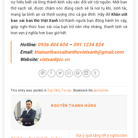
sự hiểu biết và lòng thành kính sâu sắc đối với cội nguồn. Một ban
thờ sạch sẽ, được chăm sóc đúng cách sẽ là nơi tụ khí, sinh tài,
mang lại bình an và thịnh vượng cho cả gia đình. Hãy để
Khăn ướt
bao sái ban thờ Việt Xanh
trở thành người bạn đồng hành tin cậy,
giúp nghi thức bao sái của bạn trở nên nhẹ nhàng, thanh tịnh và
trọn vẹn ý nghĩa hơn bao giờ hết.
Hotline:
0936 404 604
–
091 1234 824
Email:
khanuotbaosaibanthovietxanh@gmail.com
Website:
vietxanhjsc.vn
This entry was posted in
Duy Tâm
,
Tin tức
. Bookmark the
permalink
.
NGUYỄN THANH HÙNG
Gợi ý quà tặng tết ý nghĩa tâm