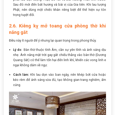
Sau đó mới đến bát hương và bài vị của Gia tiên. Khi lau tượng
Phật, nên dùng một chiếc khăn riêng biệt để thể hiện sự tôn
trọng tuyệt đối.
2.6. Kiêng kỵ mở toang cửa phòng thờ khi
nắng gắt
Điều này ít người để ý nhưng lại quan trọng trong phong thủy.
Lý do:
Bàn thờ thuộc tính Âm, cần sự yên tĩnh và ánh sáng dịu
nhẹ. Ánh nắng mặt trời gay gắt chiếu thẳng vào bàn thờ (Dương
Quang Sát) có thể làm tổn hại đến linh khí, khiến các vong linh e
ngại không dám về ngự.
Cách làm:
Khi lau dọn vào ban ngày, nên khép bớt cửa hoặc
kéo rèm để ánh sáng vừa đủ, tạo không gian trang nghiêm, ấm
cúng.