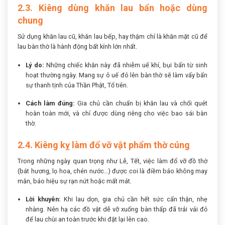
2.3. Kiêng dùng khăn lau bẩn hoặc dùng
chung
Sử dụng khăn lau cũ, khăn lau bếp, hay thậm chí là khăn mặt cũ để
lau bàn thờ là hành động bất kính lớn nhất.
Lý do:
Những chiếc khăn này đã nhiễm uế khí, bụi bẩn từ sinh
hoạt thường ngày. Mang sự ô uế đó lên bàn thờ sẽ làm vấy bẩn
sự thanh tịnh của Thần Phật, Tổ tiên.
Cách làm đúng:
Gia chủ cần chuẩn bị khăn lau và chổi quét
hoàn toàn mới, và chỉ được dùng riêng cho việc bao sái bàn
thờ.
2.4. Kiêng kỵ làm đổ vỡ vật phẩm thờ cúng
Trong những ngày quan trọng như Lễ, Tết, việc làm đổ vỡ đồ thờ
(bát hương, lọ hoa, chén nước…) được coi là điềm báo không may
mắn, báo hiệu sự rạn nứt hoặc mất mát.
Lời khuyên:
Khi lau dọn, gia chủ cần hết sức cẩn thận, nhẹ
nhàng. Nên hạ các đồ vật dễ vỡ xuống bàn thấp đã trải vải đỏ
để lau chùi an toàn trước khi đặt lại lên cao.