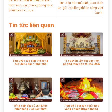
Cách lựa chọn kích thước ban
linh độc đáo mùa tết, trao bình
thờ treo tường theo phong thủy
an, gửi trọn lòng thành cùng Việt
chuẩn các cụ xưa
Xanh.
Tin tức liên quan
5 nguyên tắc bàn thờ vong
15 nguyên tắc đặt bàn thờ
nên đặt ở đâu trong nhà
phong thủy đón tài lộc 2026
Tổng hợp đầy đủ văn khấn
Trọn bộ 7 bài văn khấn hóa
rằm tháng 7 chuẩn nhất
vàng chuẩn truyền thống