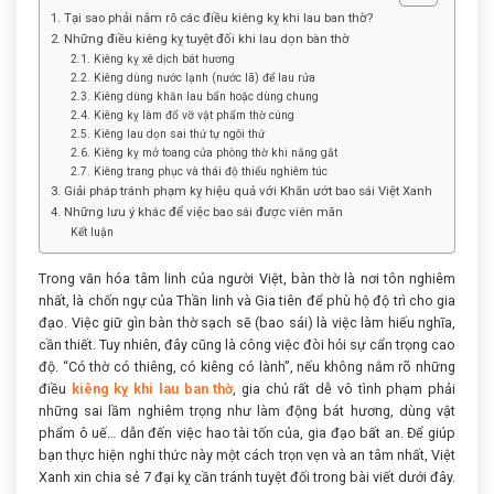
1. Tại sao phải nắm rõ các điều kiêng kỵ khi lau ban thờ?
2. Những điều kiêng kỵ tuyệt đối khi lau dọn bàn thờ
2.1. Kiêng kỵ xê dịch bát hương
2.2. Kiêng dùng nước lạnh (nước lã) để lau rửa
2.3. Kiêng dùng khăn lau bẩn hoặc dùng chung
2.4. Kiêng kỵ làm đổ vỡ vật phẩm thờ cúng
2.5. Kiêng lau dọn sai thứ tự ngôi thứ
2.6. Kiêng kỵ mở toang cửa phòng thờ khi nắng gắt
2.7. Kiêng trang phục và thái độ thiếu nghiêm túc
3. Giải pháp tránh phạm kỵ hiệu quả với Khăn ướt bao sái Việt Xanh
4. Những lưu ý khác để việc bao sái được viên mãn
Kết luận
Trong văn hóa tâm linh của người Việt, bàn thờ là nơi tôn nghiêm
nhất, là chốn ngự của Thần linh và Gia tiên để phù hộ độ trì cho gia
đạo. Việc giữ gìn bàn thờ sạch sẽ (bao sái) là việc làm hiếu nghĩa,
cần thiết. Tuy nhiên, đây cũng là công việc đòi hỏi sự cẩn trọng cao
độ. “Có thờ có thiêng, có kiêng có lành”, nếu không nắm rõ những
điều
kiêng kỵ khi lau ban thờ
, gia chủ rất dễ vô tình phạm phải
những sai lầm nghiêm trọng như làm động bát hương, dùng vật
phẩm ô uế… dẫn đến việc hao tài tốn của, gia đạo bất an. Để giúp
bạn thực hiện nghi thức này một cách trọn vẹn và an tâm nhất, Việt
Xanh xin chia sẻ 7 đại kỵ cần tránh tuyệt đối trong bài viết dưới đây.