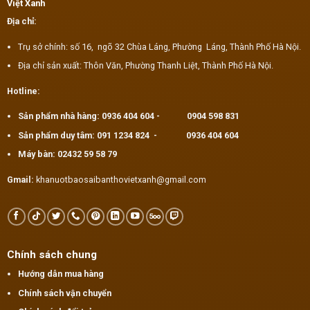
Việt Xanh
Địa chỉ:
Trụ sở chính: số 16, ngõ 32 Chùa Láng, Phường Láng, Thành Phố Hà Nội.
Địa chỉ sản xuất: Thôn Văn, Phường Thanh Liệt, Thành Phố Hà Nội.
Hotline:
Sản phẩm nhà hàng:
0936 404 604
-
0904 598 831
Sản phẩm duy tâm:
091 1234 824
-
0936 404 604
Máy bàn:
02432 59 58 79
Gmail:
khanuotbaosaibanthovietxanh@gmail.com
Chính sách chung
Hướng dẫn mua hàng
Chính sách vận chuyển