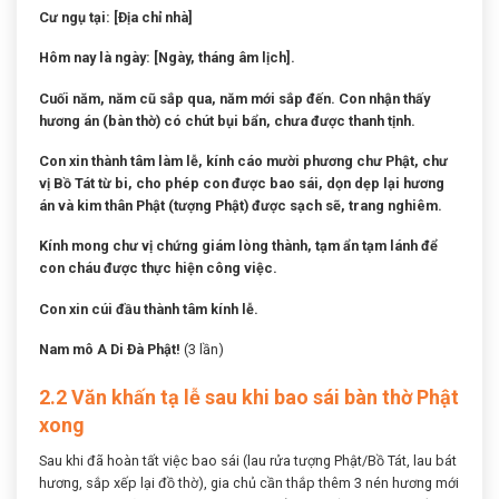
Cư ngụ tại: [Địa chỉ nhà]
Hôm nay là ngày: [Ngày, tháng âm lịch].
Cuối năm, năm cũ sắp qua, năm mới sắp đến. Con nhận thấy
hương án (bàn thờ) có chút bụi bẩn, chưa được thanh tịnh.
Con xin thành tâm làm lễ, kính cáo mười phương chư Phật, chư
vị Bồ Tát từ bi, cho phép con được bao sái, dọn dẹp lại hương
án và kim thân Phật (tượng Phật) được sạch sẽ, trang nghiêm.
Kính mong chư vị chứng giám lòng thành, tạm ẩn tạm lánh để
con cháu được thực hiện công việc.
Con xin cúi đầu thành tâm kính lễ.
Nam mô A Di Đà Phật!
(3 lần)
2.2 Văn khấn tạ lễ sau khi bao sái bàn thờ Phật
xong
Sau khi đã hoàn tất việc bao sái (lau rửa tượng Phật/Bồ Tát, lau bát
hương, sắp xếp lại đồ thờ), gia chủ cần thắp thêm 3 nén hương mới