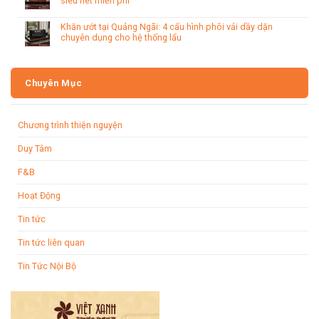
siêu nét miễn phí
Khăn ướt tại Quảng Ngãi: 4 cấu hình phôi vải dầy dặn
chuyên dụng cho hệ thống lẩu
Chuyên Mục
Chương trình thiện nguyện
Duy Tâm
F&B
Hoạt Động
Tin tức
Tin tức liên quan
Tin Tức Nội Bộ