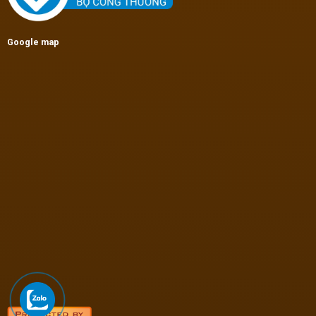
Google map