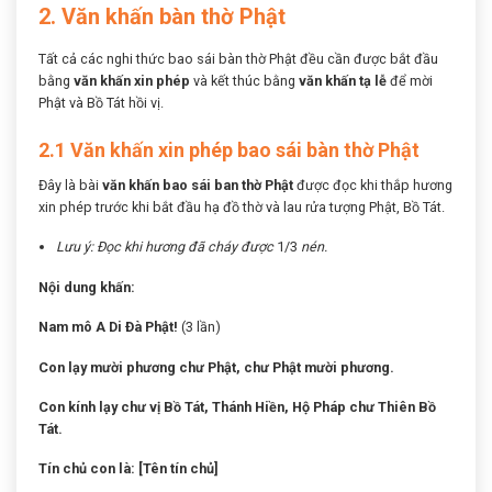
2. Văn khấn bàn thờ Phật
Tất cả các nghi thức bao sái bàn thờ Phật đều cần được bắt đầu
bằng
văn khấn xin phép
và kết thúc bằng
văn khấn tạ lễ
để mời
Phật và Bồ Tát hồi vị.
2.1 Văn khấn xin phép bao sái bàn thờ Phật
Đây là bài
văn khấn bao sái ban thờ Phật
được đọc khi thắp hương
xin phép trước khi bắt đầu hạ đồ thờ và lau rửa tượng Phật, Bồ Tát.
Lưu ý: Đọc khi hương đã cháy được
1/3
nén.
Nội dung khấn:
Nam mô A Di Đà Phật!
(3 lần)
Con lạy mười phương chư Phật, chư Phật mười phương.
Con kính lạy chư vị Bồ Tát, Thánh Hiền, Hộ Pháp chư Thiên Bồ
Tát.
Tín chủ con là: [Tên tín chủ]