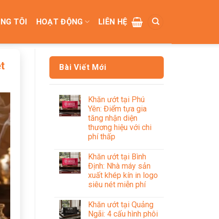
NG TÔI
HOẠT ĐỘNG
LIÊN HỆ
ệt
Bài Viết Mới
Khăn ướt tại Phú
Yên: Điểm tựa gia
tăng nhận diện
thương hiệu với chi
phí thấp
Khăn ướt tại Bình
Định: Nhà máy sản
xuất khép kín in logo
siêu nét miễn phí
Khăn ướt tại Quảng
Ngãi: 4 cấu hình phôi