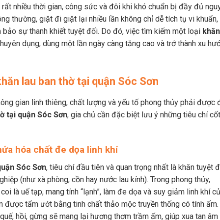
n rất nhiều thời gian, công sức và đôi khi khó chuẩn bị đầy đủ ngu
ng thường, giặt đi giặt lại nhiều lần không chỉ dễ tích tụ vi khuẩn,
ảo sự thanh khiết tuyệt đối. Do đó, việc tìm kiếm một loại
khăn
chuyên dụng, dùng một lần ngày càng tăng cao và trở thành xu hư
 khăn lau ban thờ tại quận Sóc Sơn
 không gian linh thiêng, chất lượng và yếu tố phong thủy phải được 
hờ tại quận Sóc Sơn
, gia chủ cần đặc biệt lưu ý những tiêu chí cố
ứa hóa chất đe dọa linh khí
 quận Sóc Sơn
, tiêu chí đầu tiên và quan trọng nhất là khăn tuyệt đ
hiệp (như xà phòng, cồn hay nước lau kính). Trong phong thủy,
oi là uế tạp, mang tính “lạnh”, làm đe dọa và suy giảm linh khí c
ăn được tẩm ướt bằng tinh chất thảo mộc truyền thống có tính ấm.
quế, hồi, gừng sẽ mang lại hương thơm trầm ấm, giúp xua tan âm 