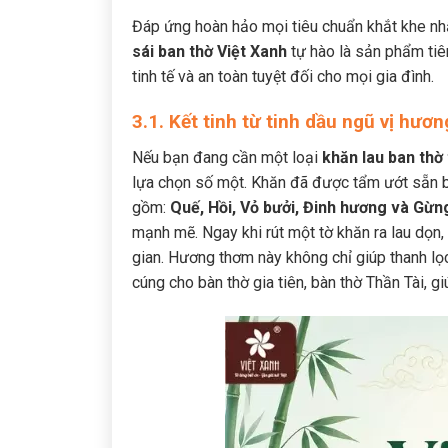
Đáp ứng hoàn hảo mọi tiêu chuẩn khắt khe nhấ
sái ban thờ Việt Xanh
tự hào là sản phẩm tiê
tinh tế và an toàn tuyệt đối cho mọi gia đình.
3.1. Kết tinh từ tinh dầu ngũ vị hươ
Nếu bạn đang cần một loại
khăn lau ban thờ
lựa chọn số một. Khăn đã được tẩm ướt sẵn bở
gồm:
Quế, Hồi, Vỏ bưởi, Đinh hương và Gừn
mạnh mẽ. Ngay khi rút một tờ khăn ra lau dọn,
gian. Hương thơm này không chỉ giúp thanh lọ
cúng cho bàn thờ gia tiên, bàn thờ Thần Tài, gi