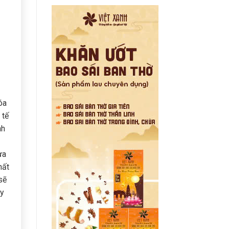
óa
 tế
nh
ừa
hất
sẽ
ay