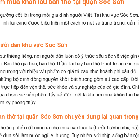
tìm mua khăn lau ban thờ tại quận Sóc Sơn
 ngưỡng cốt lõi trong mỗi gia đình người Việt. Tại khu vực Sóc Sơn,
linh lại càng được biểu hiện một cách rõ nét và trang trọng, gắn l
người dân khu vực Sóc Sơn
h sử thiêng liêng, nơi người dân luôn có ý thức sâu sắc về việc gìn
g. Bàn thờ gia tiên, bàn thờ Thần Tài hay bàn thờ Phật trong các gi
ang trọng với nhiều vật phẩm có giá trị cao như: hoành phi câu đối
 những bộ đỉnh đồng nguyên khối, bát hương gốm sứ cao cấp. Đối
ịnh trực tiếp đến vận thế, sức khỏe và sự nghiệp của cả gia đình. Ch
 lựa chọn các sản phẩm tẩy uế, đặc biệt là khi tìm mua
khăn lau b
 kỵ phong thủy.
ban thờ tại quận Sóc Sơn chuyên dụng lại quan trọng
thường phải cất công ra chợ mua các loại lá (bưởi, hương nhu, sả)
về đun sôi làm nước ngũ vị hương. Tuy nhiên, với nhịp sống bận rộ