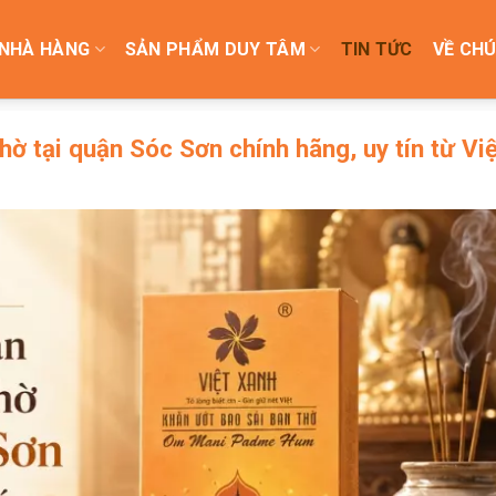
NHÀ HÀNG
SẢN PHẨM DUY TÂM
TIN TỨC
VỀ CHÚ
thờ tại quận Sóc Sơn chính hãng, uy tín từ Vi