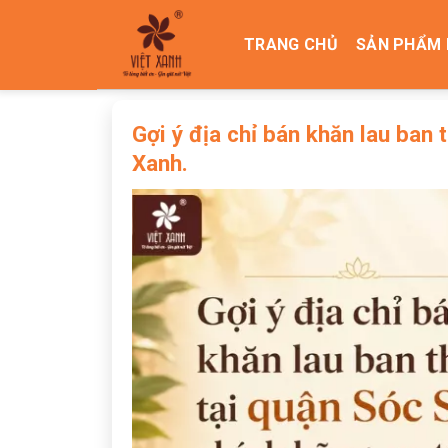
Skip
to
TRANG CHỦ
SẢN PHẨM 
content
Gợi ý địa chỉ bán khăn lau ban 
Xanh.