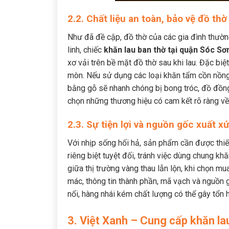
2.2. Chất liệu an toàn, bảo vệ đồ thờ
Như đã đề cập, đồ thờ của các gia đình thường 
linh, chiếc
khăn lau ban thờ tại quận Sóc Sơ
xơ vải trên bề mặt đồ thờ sau khi lau. Đặc biệ
mòn. Nếu sử dụng các loại khăn tẩm cồn nồng
bằng gỗ sẽ nhanh chóng bị bong tróc, đồ đồng
chọn những thương hiệu có cam kết rõ ràng về
2.3. Sự tiện lợi và nguồn gốc xuất xứ
Với nhịp sống hối hả, sản phẩm cần được thiết
riêng biệt tuyệt đối, tránh việc dùng chung kh
giữa thị trường vàng thau lẫn lộn, khi chọn m
mác, thông tin thành phần, mã vạch và nguồn g
nổi, hàng nhái kém chất lượng có thể gây tổn h
3. Việt Xanh – Cung cấp khăn la