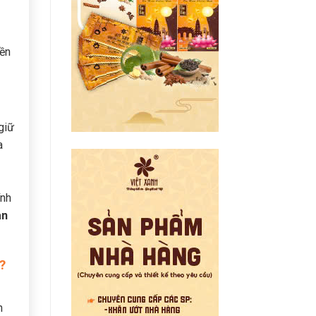
iền
 giữ
a
ính
an
?
n