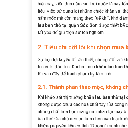
hiện nay, việc đun nấu các loại nước lá này tố
liệu. Việc sử dụng lại những chiếc khăn vải thô
nấm mốc mà còn mang theo “uế khí”, khó đảm b
lau ban thờ tại quận Sóc Sơn
được thiết kế 
tất yếu để giữ trọn sự tôn nghiêm.
2. Tiêu chí cốt lõi khi chọn mua
Sự tiện lợi là yếu tố cần thiết, nhưng đối với
lên vị trí độc tôn. Khi tìm mua
khăn lau ban t
lõi sau đây để tránh phạm kỵ tâm linh:
2.1. Thành phần thảo mộc, không ch
Khi khảo sát thị trường
khăn lau ban thờ tại
không được chứa các hóa chất tẩy rửa công ng
những chất hóa học mang mùi nhân tạo này bị c
ban thờ. Gia chủ nên ưu tiên chọn các loại kh
Những nguyên liệu có tính “Dương” mạnh như 