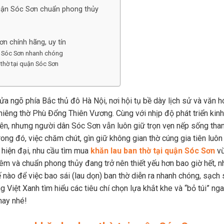
 quận Sóc Sơn chuẩn phong thủy
ơn chính hãng, uy tín
ận Sóc Sơn nhanh chóng
n thờ tại quận Sóc Sơn
ửa ngõ phía Bắc thủ đô Hà Nội, nơi hội tụ bề dày lịch sử và văn h
thiêng thờ Phù Đổng Thiên Vương. Cùng với nhịp độ phát triển kinh
n, nhưng người dân Sóc Sơn vẫn luôn giữ trọn vẹn nếp sống tha
ong đó, việc chăm chút, gìn giữ không gian thờ cúng gia tiên luôn
 hiện đại, nhu cầu tìm mua
khăn lau ban thờ tại quận Sóc Sơn
v
êm và chuẩn phong thủy đang trở nên thiết yếu hơn bao giờ hết, n
nào để việc bao sái (lau dọn) ban thờ diễn ra nhanh chóng, sạch 
 Việt Xanh tìm hiểu các tiêu chí chọn lựa khắt khe và “bỏ túi” ng
 nay nhé!