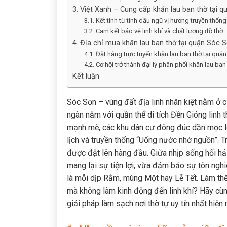
3. Việt Xanh – Cung cấp khăn lau ban thờ tại
3.1. Kết tinh từ tinh dầu ngũ vị hương truyền thống
3.2. Cam kết bảo vệ linh khí và chất lượng đồ thờ
4. Địa chỉ mua khăn lau ban thờ tại quận Sóc S
4.1. Đặt hàng trực tuyến khăn lau ban thờ tại qu
4.2. Cơ hội trở thành đại lý phân phối khăn lau ba
Kết luận
Sóc Sơn – vùng đất địa linh nhân kiệt nằm ở c
ngàn năm với quần thể di tích Đền Gióng linh 
mạnh mẽ, các khu dân cư đông đúc dần mọc lê
lịch và truyền thống “Uống nước nhớ nguồn”. Tr
được đặt lên hàng đầu. Giữa nhịp sống hối hả
mang lại sự tiện lợi, vừa đảm bảo sự tôn nghi
là mỗi dịp Rằm, mùng Một hay Lễ Tết. Làm thế 
mà không làm kinh động đến linh khí? Hãy cùng
giải pháp làm sạch nơi thờ tự uy tín nhất hiện