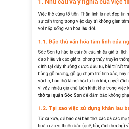
1. Nhu cầu và ý nghĩa của việc 
Việc thờ cúng tổ tiên, Thần linh là nét đẹp tín
sự cẩn trọng trong việc duy trì không gian tâm 
với nếp sống văn hóa lâu đời.
1.1. Đặc thù văn hóa tâm linh của 
Sóc Sơn tự hào là cái nôi của nhiều giá trị lịc
đạo hiếu và các giá trị phong thủy truyền thốn
đình tại đây thường được đầu tư, bài trí rất tr
bằng gỗ hương, gỗ gụ chạm trổ tinh xảo, hay
với họ, bàn thờ là nơi hội tụ linh khí, quyết đ
vì vậy, nhiều gia chủ luôn khắt khe trong việc
thờ tại quận Sóc Sơn
để đảm bảo không phạm
1.2. Tại sao việc sử dụng khăn lau 
Từ xa xưa, để bao sái bàn thờ, các bà các mẹ 
hoặc các vị thuốc bắc (quế, hồi, đinh hương) 