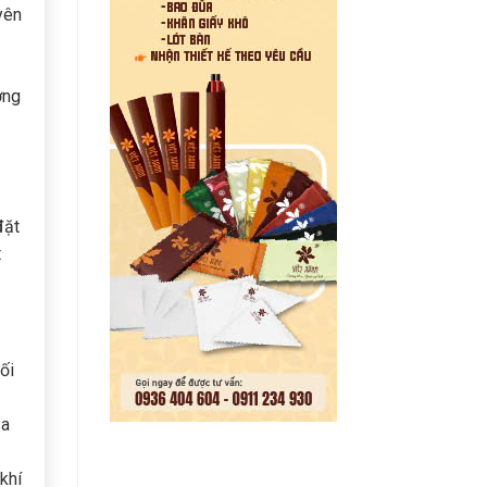
yên
ớng
đặt
t
ối
ủa
khí