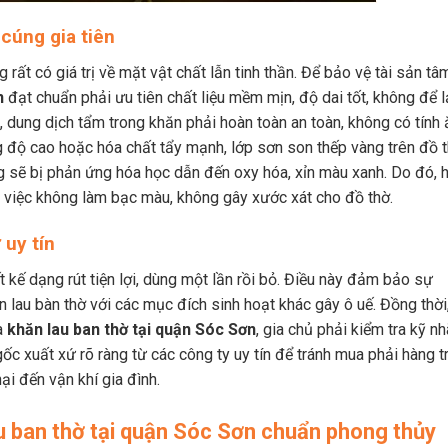
 cúng gia tiên
rất có giá trị về mặt vật chất lẫn tinh thần. Để bảo vệ tài sản tâ
n
đạt chuẩn phải ưu tiên chất liệu mềm mịn, độ dai tốt, không để l
t, dung dịch tẩm trong khăn phải hoàn toàn an toàn, không có tính 
 độ cao hoặc hóa chất tẩy mạnh, lớp sơn son thếp vàng trên đồ 
 sẽ bị phản ứng hóa học dẫn đến oxy hóa, xỉn màu xanh. Do đó, 
 việc không làm bạc màu, không gây xước xát cho đồ thờ.
 uy tín
 kế dạng rút tiện lợi, dùng một lần rồi bỏ. Điều này đảm bảo sự
ăn lau bàn thờ với các mục đích sinh hoạt khác gây ô uế. Đồng thời
ua
khăn lau ban thờ tại quận Sóc Sơn
, gia chủ phải kiểm tra kỹ n
ốc xuất xứ rõ ràng từ các công ty uy tín để tránh mua phải hàng t
ại đến vận khí gia đình.
u ban thờ tại quận Sóc Sơn chuẩn phong thủy