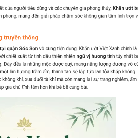
t của người tiêu dùng và các chuyên gia phong thủy,
Khăn ướt b
n phong, mang đến giải pháp chăm sóc không gian tâm linh trọn v
ng truyền thống
 tại quận Sóc Sơn
vô cùng tiện dụng, Khăn ướt Việt Xanh chính là
i chiết xuất từ tinh dầu thiên nhiên
ngũ vị hương
tinh túy nhất 
g
. Đây đều là những mộc dược quý, mang năng lượng dương vô c
 một làn hương trầm ấm, thanh tao sẽ lập tức lan tỏa khắp không
c không khí, xua đuổi tà khí mà còn mang lại sự trang nghiêm, ấm
úp gia chủ tĩnh tâm hơn khi bề bề cúng bái.