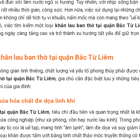
 về đun sôi làm nước ngũ vị hương. Tuy nhiên, với nhịp sống bận 
n rất nhiều thời gian, công sức. Hơn nữa, việc sử dụng lại những c
lần không chỉ dễ tích tụ vi khuẩn, nấm mốc mà còn mang theo “uế k
, việc tìm kiếm một loại
khăn lau ban thờ tại quận Bắc Từ L
g ngày càng tăng cao và trở thành xu hướng tất yếu để giữ trọn
 khăn lau ban thờ tại quận Bắc Từ Liêm
 không gian linh thiêng, chất lượng và yếu tố phong thủy phải được
thờ tại quận Bắc Từ Liêm
, gia chủ cần đặc biệt lưu ý những tiêu
í của gia đình:
ứa hóa chất đe dọa linh khí
 tại quận Bắc Từ Liêm
, tiêu chí đầu tiên và quan trọng nhất là 
rửa công nghiệp (như xà phòng, cồn hay nước lau kính). Trong ph
y bị coi là uế tạp, mang tính “âm lạnh”, làm đe dọa và suy giảm 
 loại khăn được tẩm ướt bằng tinh chất thảo mộc truyền thống có 