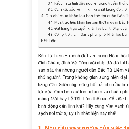
3.1. Kết tinh từ tinh dầu ngũ vị hương truyền thống
3.2. Cam kết bảo vệ linh khí và chất lượng đồ thờ
4. Địa chỉ mua khăn lau ban thờ tại quận Bắc T
4.1. Mua trực tiếp khăn lau ban thờ tại quận Bắc
4.2. Đặt hàng trực tuyến khăn lau ban thờ tại qu
4.3. Cơ hội trở thành đại lý phân phối khăn lau ba
Kết luận
Bắc Từ Liêm – mảnh đất ven sông Hồng hội tụ n
đình Chèm, đình Vẽ. Cùng với nhịp độ đô thị 
san sát, thế nhưng người dân Bắc Từ Liêm vẫ
nhớ nguồn”. Trong không gian sống hiện đại ấ
hàng đầu. Giữa nhịp sống hối hả, nhu cầu tì
lợi, vừa đảm bảo sự tôn nghiêm và chuẩn phon
mùng Một hay Lễ Tết. Làm thế nào để việc ba
kinh động đến linh khí? Hãy cùng Việt Xanh tì
sạch nơi thờ tự uy tín nhất hiện nay nhé!
1. Nhu cầu và ý nghĩa của việc 