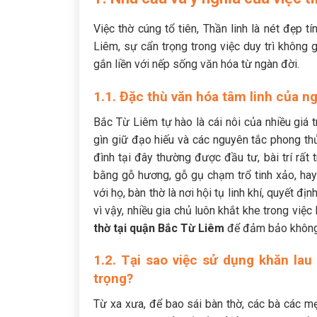
Việc thờ cúng tổ tiên, Thần linh là nét đẹp t
Liêm, sự cẩn trọng trong việc duy trì không g
gắn liền với nếp sống văn hóa từ ngàn đời.
1.1. Đặc thù văn hóa tâm linh của 
Bắc Từ Liêm tự hào là cái nôi của nhiều giá t
gìn giữ đạo hiếu và các nguyên tắc phong thủy
đình tại đây thường được đầu tư, bài trí rất 
bằng gỗ hương, gỗ gụ chạm trổ tinh xảo, ha
với họ, bàn thờ là nơi hội tụ linh khí, quyết đ
vì vậy, nhiều gia chủ luôn khắt khe trong việ
thờ tại quận Bắc Từ Liêm
để đảm bảo không
1.2. Tại sao việc sử dụng khăn la
trọng?
Từ xa xưa, để bao sái bàn thờ, các bà các mẹ