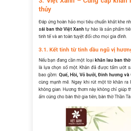
3. Việt Xanh – Cung cấp khăn 
thủy
Đáp ứng hoàn hảo mọi tiêu chuẩn khắt khe nh
sái ban thờ Việt Xanh
tự hào là sản phẩm tiê
tinh tế và an toàn tuyệt đối cho mọi gia đình.
3.1. Kết tinh từ tinh dầu ngũ vị hươ
Nếu bạn đang cần một loại
khăn lau ban thờ
là lựa chọn số một. Khăn đã được tẩm ướt sẵ
bao gồm:
Quế, Hồi, Vỏ bưởi, Đinh hương và
cùng mạnh mẽ. Ngay khi rút một tờ khăn ra l
không gian. Hương thơm này không chỉ giúp th
ấm cúng cho bàn thờ gia tiên, bàn thờ Thần Tài