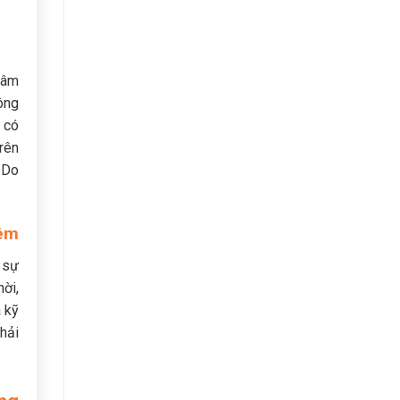
 tâm
ông
g có
rên
 Do
iêm
 sự
hời,
a kỹ
hải