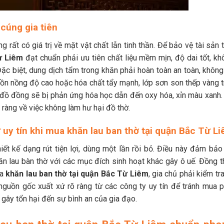
 cúng gia tiên
 rất có giá trị về mặt vật chất lẫn tinh thần. Để bảo vệ tài sản
ừ Liêm
đạt chuẩn phải ưu tiên chất liệu mềm mịn, độ dai tốt, kh
 Đặc biệt, dung dịch tẩm trong khăn phải hoàn toàn an toàn, khôn
cồn nồng độ cao hoặc hóa chất tẩy mạnh, lớp sơn son thếp vàng t
 đồ đồng sẽ bị phản ứng hóa học dẫn đến oxy hóa, xỉn màu xanh.
 ràng về việc không làm hư hại đồ thờ.
ứ uy tín khi mua khăn lau ban thờ tại quận Bắc Từ L
ết kế dạng rút tiện lợi, dùng một lần rồi bỏ. Điều này đảm bảo
hăn lau bàn thờ với các mục đích sinh hoạt khác gây ô uế. Đồng t
ua
khăn lau ban thờ tại quận Bắc Từ Liêm
, gia chủ phải kiểm tr
nguồn gốc xuất xứ rõ ràng từ các công ty uy tín để tránh mua p
 gây tổn hại đến sự bình an của gia đạo.