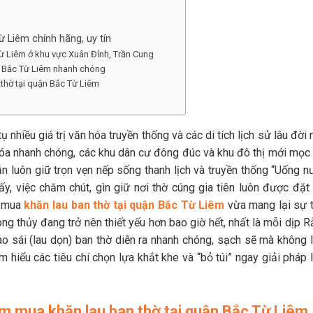
ừ Liêm chính hãng, uy tín
 Từ Liêm ở khu vực Xuân Đỉnh, Trần Cung
ận Bắc Từ Liêm nhanh chóng
n thờ tại quận Bắc Từ Liêm
hiều giá trị văn hóa truyền thống và các di tích lịch sử lâu đời
hóa nhanh chóng, các khu dân cư đông đúc và khu đô thị mới mọc 
n luôn giữ trọn vẹn nếp sống thanh lịch và truyền thống “Uống n
y, việc chăm chút, gìn giữ nơi thờ cúng gia tiên luôn được đặt 
m mua
khăn lau ban thờ tại quận Bắc Từ Liêm
vừa mang lại sự t
g thủy đang trở nên thiết yếu hơn bao giờ hết, nhất là mỗi dịp R
o sái (lau dọn) ban thờ diễn ra nhanh chóng, sạch sẽ mà không 
m hiểu các tiêu chí chọn lựa khắt khe và “bỏ túi” ngay giải pháp
tìm mua khăn lau ban thờ tại quận Bắc Từ Liêm