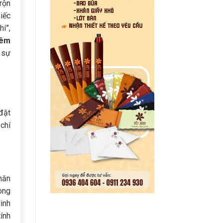
rộn
hiếc
hí”,
iêm
 sự
 đặt
 chí
khăn
ong
linh
tính