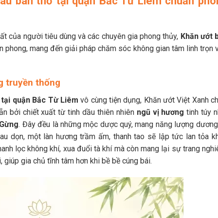
lau ban thờ tại quận Bắc Từ Liêm chuẩn pho
ất của người tiêu dùng và các chuyên gia phong thủy,
Khăn ướt 
n phong, mang đến giải pháp chăm sóc không gian tâm linh trọn v
ng truyền thống
 tại quận Bắc Từ Liêm
vô cùng tiện dụng, Khăn ướt Việt Xanh ch
n bởi chiết xuất từ tinh dầu thiên nhiên
ngũ vị hương
tinh túy 
 Gừng
. Đây đều là những mộc dược quý, mang năng lượng dương
au dọn, một làn hương trầm ấm, thanh tao sẽ lập tức lan tỏa k
anh lọc không khí, xua đuổi tà khí mà còn mang lại sự trang nghi
, giúp gia chủ tĩnh tâm hơn khi bề bề cúng bái.