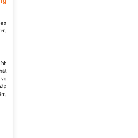
ng
bao
ẹn,
ính
nhất
 vô
hắp
êm,