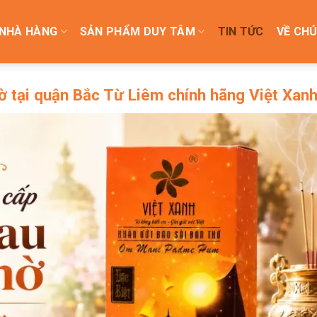
NHÀ HÀNG
SẢN PHẨM DUY TÂM
TIN TỨC
VỀ CHÚ
hờ tại quận Bắc Từ Liêm chính hãng Việt Xan