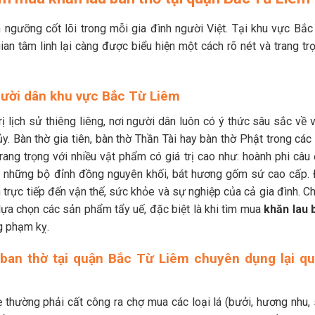
ín ngưỡng cốt lõi trong mỗi gia đình người Việt. Tại khu vực Bắc
ian tâm linh lại càng được biểu hiện một cách rõ nét và trang tr
người dân khu vực Bắc Từ Liêm
rị lịch sử thiêng liêng, nơi người dân luôn có ý thức sâu sắc về 
. Bàn thờ gia tiên, bàn thờ Thần Tài hay bàn thờ Phật trong các 
trang trọng với nhiều vật phẩm có giá trị cao như: hoành phi câu
y những bộ đỉnh đồng nguyên khối, bát hương gốm sứ cao cấp. 
ịnh trực tiếp đến vận thế, sức khỏe và sự nghiệp của cả gia đình. C
c lựa chọn các sản phẩm tẩy uế, đặc biệt là khi tìm mua
khăn lau 
 phạm kỵ.
u ban thờ tại quận Bắc Từ Liêm chuyên dụng lại q
 thường phải cất công ra chợ mua các loại lá (bưởi, hương nhu, 