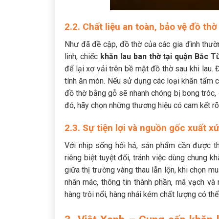
2.2. Chất liệu an toàn, bảo vệ đồ thờ
Như đã đề cập, đồ thờ của các gia đình thường
linh, chiếc
khăn lau ban thờ tại quận Bắc T
để lại xơ vải trên bề mặt đồ thờ sau khi lau.
tính ăn mòn. Nếu sử dụng các loại khăn tẩm 
đồ thờ bằng gỗ sẽ nhanh chóng bị bong tróc,
đó, hãy chọn những thương hiệu có cam kết rõ
2.3. Sự tiện lợi và nguồn gốc xuất x
Với nhịp sống hối hả, sản phẩm cần được thi
riêng biệt tuyệt đối, tránh việc dùng chung k
giữa thị trường vàng thau lẫn lộn, khi chọn m
nhãn mác, thông tin thành phần, mã vạch và 
hàng trôi nổi, hàng nhái kém chất lượng có thể