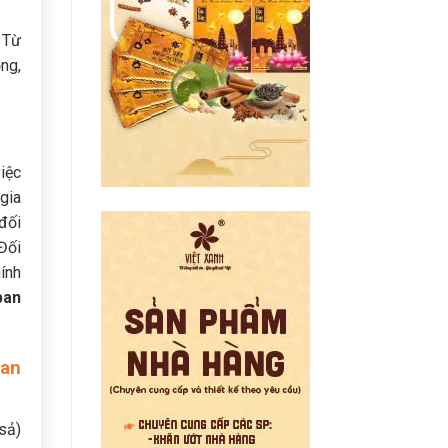
 Từ
ọng,
việc
gia
 đối
Đối
hính
ban
uan
sả)