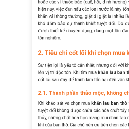
hoặc các vị thuốc bắc (quế, hồi, đinh hương)
hiện nay, việc đun nấu các loại nước lá này tố
khăn vải thông thường, giặt đi giặt lại nhiều 
khó đảm bảo sự thanh khiết tuyệt đối. Do đó
được thiết kế chuyên dụng, dùng một lần đan
tôn nghiêm.
2. Tiêu chí cốt lõi khi chọn mua
Sự tiện lợi là yếu tố cần thiết, nhưng đối với
lên vị trí độc tôn. Khi tìm mua
khăn lau ban 
cốt lõi sau đây để tránh làm tổn hại đến vận kh
2.1. Thành phần thảo mộc, không ch
Khi khảo sát và chọn mua
khăn lau ban thờ
tuyệt đối không được chứa các hóa chất tẩy 
thủy, những chất hóa học mang mùi nhân tạo nà
khí của ban thờ. Gia chủ nên ưu tiên chọn các