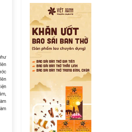
 như
lên
ước
lên
iện
ằm,
làm
 làm