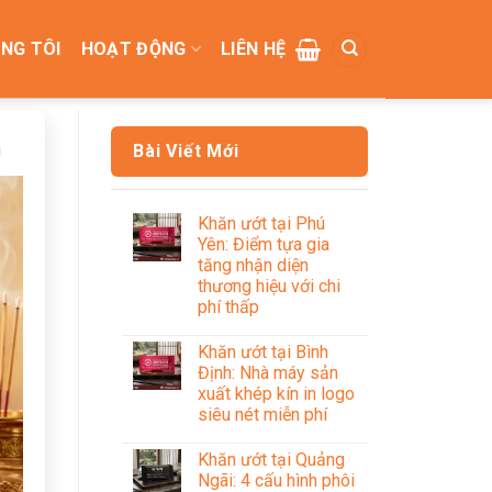
NG TÔI
HOẠT ĐỘNG
LIÊN HỆ
h
Bài Viết Mới
Khăn ướt tại Phú
Yên: Điểm tựa gia
tăng nhận diện
thương hiệu với chi
phí thấp
Khăn ướt tại Bình
Định: Nhà máy sản
xuất khép kín in logo
siêu nét miễn phí
Khăn ướt tại Quảng
Ngãi: 4 cấu hình phôi