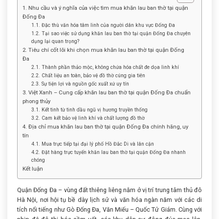
1. Nhu cầu và ý nghĩa của việc tìm mua khăn lau ban thờ tại quận
Đống Đa
1.1. Đặc thù văn hóa tâm linh của người dân khu vực Đống Đa
1.2. Tại sao việc sử dụng khăn lau ban thờ tại quận Đống Đa chuyên
dụng lại quan trọng?
2. Tiêu chí cốt lõi khi chọn mua khăn lau ban thờ tại quận Đống
Đa
2.1. Thành phần thảo mộc, không chứa hóa chất đe dọa linh khí
2.2. Chất liệu an toàn, bảo vệ đồ thờ cúng gia tiên
2.3. Sự tiện lợi và nguồn gốc xuất xứ uy tín
3. Việt Xanh – Cung cấp khăn lau ban thờ tại quận Đống Đa chuẩn
phong thủy
3.1. Kết tinh từ tinh dầu ngũ vị hương truyền thống
3.2. Cam kết bảo vệ linh khí và chất lượng đồ thờ
4. Địa chỉ mua khăn lau ban thờ tại quận Đống Đa chính hãng, uy
tín
4.1. Mua trực tiếp tại đại lý phố Hồ Đắc Di và lân cận
4.2. Đặt hàng trực tuyến khăn lau ban thờ tại quận Đống Đa nhanh
chóng
Kết luận
Quận Đống Đa – vùng đất thiêng liêng nằm ở vị trí trung tâm thủ đô
Hà Nội, nơi hội tụ bề dày lịch sử và văn hóa ngàn năm với các di
tích nổi tiếng như Gò Đống Đa, Văn Miếu – Quốc Tử Giám. Cùng với