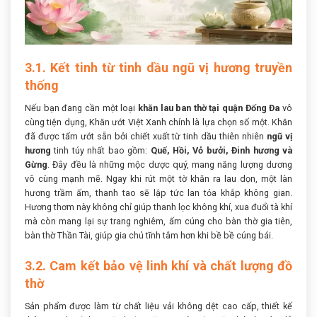
3.1. Kết tinh từ tinh dầu ngũ vị hương truyền
thống
Nếu bạn đang cần một loại
khăn lau ban thờ tại quận Đống Đa
vô
cùng tiện dụng, Khăn ướt Việt Xanh chính là lựa chọn số một. Khăn
đã được tẩm ướt sẵn bởi chiết xuất từ tinh dầu thiên nhiên
ngũ vị
hương
tinh túy nhất bao gồm:
Quế, Hồi, Vỏ bưởi, Đinh hương và
Gừng
. Đây đều là những mộc dược quý, mang năng lượng dương
vô cùng mạnh mẽ. Ngay khi rút một tờ khăn ra lau dọn, một làn
hương trầm ấm, thanh tao sẽ lập tức lan tỏa khắp không gian.
Hương thơm này không chỉ giúp thanh lọc không khí, xua đuổi tà khí
mà còn mang lại sự trang nghiêm, ấm cúng cho bàn thờ gia tiên,
bàn thờ Thần Tài, giúp gia chủ tĩnh tâm hơn khi bề bề cúng bái.
3.2. Cam kết bảo vệ linh khí và chất lượng đồ
thờ
Sản phẩm được làm từ chất liệu vải không dệt cao cấp, thiết kế