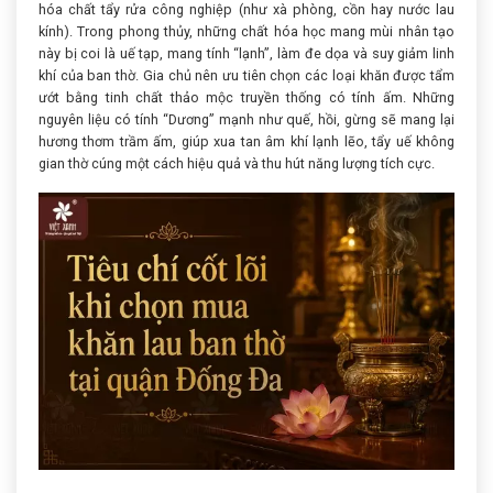
hóa chất tẩy rửa công nghiệp (như xà phòng, cồn hay nước lau
kính). Trong phong thủy, những chất hóa học mang mùi nhân tạo
này bị coi là uế tạp, mang tính “lạnh”, làm đe dọa và suy giảm linh
khí của ban thờ. Gia chủ nên ưu tiên chọn các loại khăn được tẩm
ướt bằng tinh chất thảo mộc truyền thống có tính ấm. Những
nguyên liệu có tính “Dương” mạnh như quế, hồi, gừng sẽ mang lại
hương thơm trầm ấm, giúp xua tan âm khí lạnh lẽo, tẩy uế không
gian thờ cúng một cách hiệu quả và thu hút năng lượng tích cực.