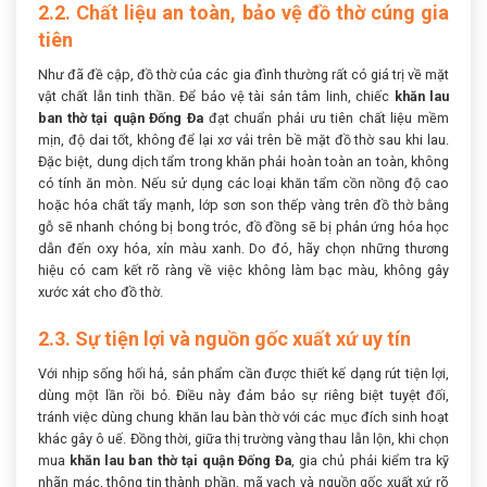
2.2. Chất liệu an toàn, bảo vệ đồ thờ cúng gia
tiên
Như đã đề cập, đồ thờ của các gia đình thường rất có giá trị về mặt
vật chất lẫn tinh thần. Để bảo vệ tài sản tâm linh, chiếc
khăn lau
ban thờ tại quận Đống Đa
đạt chuẩn phải ưu tiên chất liệu mềm
mịn, độ dai tốt, không để lại xơ vải trên bề mặt đồ thờ sau khi lau.
Đặc biệt, dung dịch tẩm trong khăn phải hoàn toàn an toàn, không
có tính ăn mòn. Nếu sử dụng các loại khăn tẩm cồn nồng độ cao
hoặc hóa chất tẩy mạnh, lớp sơn son thếp vàng trên đồ thờ bằng
gỗ sẽ nhanh chóng bị bong tróc, đồ đồng sẽ bị phản ứng hóa học
dẫn đến oxy hóa, xỉn màu xanh. Do đó, hãy chọn những thương
hiệu có cam kết rõ ràng về việc không làm bạc màu, không gây
xước xát cho đồ thờ.
2.3. Sự tiện lợi và nguồn gốc xuất xứ uy tín
Với nhịp sống hối hả, sản phẩm cần được thiết kế dạng rút tiện lợi,
dùng một lần rồi bỏ. Điều này đảm bảo sự riêng biệt tuyệt đối,
tránh việc dùng chung khăn lau bàn thờ với các mục đích sinh hoạt
khác gây ô uế. Đồng thời, giữa thị trường vàng thau lẫn lộn, khi chọn
mua
khăn lau ban thờ tại quận Đống Đa
, gia chủ phải kiểm tra kỹ
nhãn mác, thông tin thành phần, mã vạch và nguồn gốc xuất xứ rõ