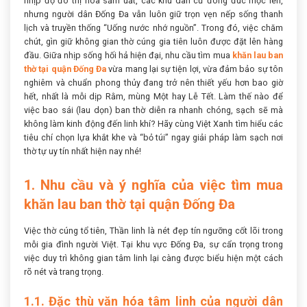
nhịp độ đô thị hóa sầm uất, các khu dân cư đông đúc mọc lên,
nhưng người dân Đống Đa vẫn luôn giữ trọn vẹn nếp sống thanh
lịch và truyền thống “Uống nước nhớ nguồn”. Trong đó, việc chăm
chút, gìn giữ không gian thờ cúng gia tiên luôn được đặt lên hàng
đầu. Giữa nhịp sống hối hả hiện đại, nhu cầu tìm mua
khăn lau ban
thờ tại quận Đống Đa
vừa mang lại sự tiện lợi, vừa đảm bảo sự tôn
nghiêm và chuẩn phong thủy đang trở nên thiết yếu hơn bao giờ
hết, nhất là mỗi dịp Rằm, mùng Một hay Lễ Tết. Làm thế nào để
việc bao sái (lau dọn) ban thờ diễn ra nhanh chóng, sạch sẽ mà
không làm kinh động đến linh khí? Hãy cùng Việt Xanh tìm hiểu các
tiêu chí chọn lựa khắt khe và “bỏ túi” ngay giải pháp làm sạch nơi
thờ tự uy tín nhất hiện nay nhé!
1. Nhu cầu và ý nghĩa của việc tìm mua
khăn lau ban thờ tại quận Đống Đa
Việc thờ cúng tổ tiên, Thần linh là nét đẹp tín ngưỡng cốt lõi trong
mỗi gia đình người Việt. Tại khu vực Đống Đa, sự cẩn trọng trong
việc duy trì không gian tâm linh lại càng được biểu hiện một cách
rõ nét và trang trọng.
1.1. Đặc thù văn hóa tâm linh của người dân