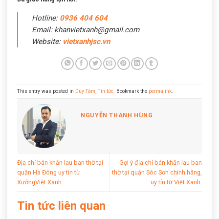
Hotline:
0936 404 604
Email: khanvietxanh@gmail.com
Website:
vietxanhjsc.vn
This entry was posted in
Duy Tâm
,
Tin tức
. Bookmark the
permalink
.
NGUYỄN THANH HÙNG
Địa chỉ bán khăn lau ban thờ tại
Gợi ý địa chỉ bán khăn lau ban
quận Hà Đông uy tín từ
thờ tại quận Sóc Sơn chính hãng,
XưởngViệt Xanh
uy tín từ Việt Xanh.
Tin tức liên quan