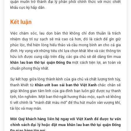
quận muốn trở thành đại lý phân phối chính thức với mức chiết
khấu cực kỳ hấp dẫn.
Kết luận
Việc chăm sóc, lau dọn bàn thờ không chỉ đơn thuần là trách
nhiệm duy trì sự sạch sẽ mà cao cả hơn, đó là cách để gìn giữ
phúc lộc, thể hiện lòng hiếu thảo và cầu mong bình an cho cả gia
đình. Hy vọng với những tiêu chí lựa chọn khắt khe và các thông tin
hữu ích được cung cấp trên đây, các gia chủ sẽ dễ dàng tìm mua
khăn lau ban thờ tại quận Đống Đa
một cách tiện lợi, an toàn và
chuẩn phong thủy nhất.
Sự kết hợp giữa lòng thành kính của gia chủ và chất lượng tinh túy,
thanh khiết từ
Khăn ướt bao sái ban thờ Việt Xanh
chắc chắn sẽ
giúp không gian tâm linh của gia đình bạn luôn giữ được sự thanh
tịnh, tôn nghiêm. Một ban thờ ngát hương thảo mộc, sạch sẽ không
tì vết chính là “mảnh đất màu mỡ” để thu hút muôn vàn vượng khí,
tài lộc và may mắn.
Mời Quý khách hàng liên hệ ngay với Việt Xanh để được tư vấn
chính sách đại lý hoặc đặt mua khăn lau ban thờ tại quận Đống
Đa giao hàng tận nơi: