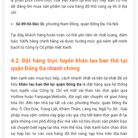
lý phân phối chính thức của Việt Xanh tại khu vực này. Bạn có thể
dễ dàng tìm mua sản phẩm tại cửa hàng đồ thờ cúng uy tín ở địa
chỉ:
Số 89 Hồ Đắc Di
, phường Nam Đồng, quận Đống Đa, Hà Nội.
Tại đây, khách hàng hoàn toàn có thể yên tâm về chất lượng, đảm
bảo 100% hàng chính hãng và được hưởng mức giá niêm yết minh
bạch từ Công ty Cổ phần Việt Xanh.
4.2. Đặt hàng trực tuyến khăn lau ban thờ tại
quận Đống Đa nhanh chóng
Bên cạnh việc mua trực tiếp, cách nhanh nhất và tiện lợi nhất để sở
hữu
khăn lau ban thờ tại quận Đống Đa
là đặt hàng qua hệ thống
trực tuyến của Công ty. Chỉ với một vài thao tác đơn giản qua
Hotline hoặc Fanpage/Website, đội ngũ vận chuyển sẽ giao hàng
hỏa tốc đến tận nhà tại tất cả các phường thuộc quận Đống Đa
như: Ô Chợ Dừa, Trung Liệt, Khâm Thiên, Láng Hạ, Ngã Tư Sở… Giải
pháp mua sắm online này giúp các gia chủ tiết kiệm thời gian đi lại
giữa những con phố đông đúc mà vẫn sở hữu được sản phẩm bao
sái chuyên biệt ngay tại nhà. Hơn thế nữa, Việt Xanh luôn chào đón
sự hợp tác từ các cửa hàng đồ thờ cúng, tạp hóa trên địa bàn