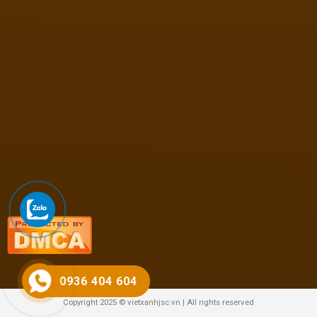
0936 404 604
Copyright 2025 © vietxanhjsc.vn | All rights reserved