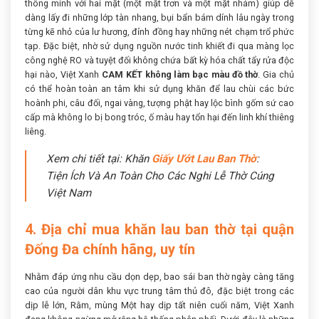
thông minh với hai mặt (một mặt trơn và một mặt nhám) giúp dễ
dàng lấy đi những lớp tàn nhang, bụi bẩn bám dính lâu ngày trong
từng kẽ nhỏ của lư hương, đỉnh đồng hay những nét chạm trổ phức
tạp. Đặc biệt, nhờ sử dụng nguồn nước tinh khiết đi qua màng lọc
công nghệ RO và tuyệt đối không chứa bất kỳ hóa chất tẩy rửa độc
hại nào, Việt Xanh
CAM KẾT không làm bạc màu đồ thờ
. Gia chủ
có thể hoàn toàn an tâm khi sử dụng khăn để lau chùi các bức
hoành phi, câu đối, ngai vàng, tượng phật hay lộc bình gốm sứ cao
cấp mà không lo bị bong tróc, ố màu hay tổn hại đến linh khí thiêng
liêng.
Xem chi tiết tại: Khăn
Giấy Ướt Lau Ban Thờ
:
Tiện Ích Và An Toàn Cho Các Nghi Lễ Thờ Cúng
Việt Nam
4. Địa chỉ mua khăn lau ban thờ tại quận
Đống Đa chính hãng, uy tín
Nhằm đáp ứng nhu cầu dọn dẹp, bao sái ban thờ ngày càng tăng
cao của người dân khu vực trung tâm thủ đô, đặc biệt trong các
dịp lễ lớn, Rằm, mùng Một hay dịp tất niên cuối năm, Việt Xanh