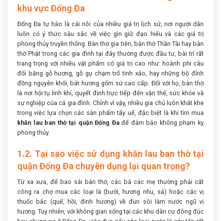
khu vực Đống Đa
Đống Đa tự hào là cái nôi của nhiều giá trị lịch sử, nơi người dân
luôn có ý thức sâu sắc về việc gìn giữ đạo hiếu và các giá trị
phong thủy truyền thống. Bàn thờ gia tiên, bàn thờ Thần Tài hay bàn
thờ Phật trong các gia đình tại đây thường được đầu tư, bài trí rất
trang trọng với nhiều vật phẩm có giá trị cao như: hoành phi câu
đối bằng gỗ hương, gỗ gụ chạm trổ tinh xảo, hay những bộ đỉnh
đồng nguyên khối, bát hương gốm sứ cao cấp. Đối với họ, bàn thờ
là nơi hội tụ linh khí, quyết định trực tiếp đến vận thế, sức khỏe và
sự nghiệp của cả gia đình. Chính vì vậy, nhiều gia chủ luôn khắt khe
trong việc lựa chọn các sản phẩm tẩy uế, đặc biệt là khi tìm mua
khăn lau ban thờ tại quận Đống Đa
để đảm bảo không phạm kỵ
phong thủy.
1.2. Tại sao việc sử dụng khăn lau ban thờ tại
quận Đống Đa chuyên dụng lại quan trọng?
Từ xa xưa, để bao sái bàn thờ, các bà các mẹ thường phải cất
công ra chợ mua các loại lá (bưởi, hương nhu, sả) hoặc các vị
thuốc bắc (quế, hồi, đinh hương) về đun sôi làm nước ngũ vị
hương. Tuy nhiên, với không gian sống tại các khu dân cư đông đúc