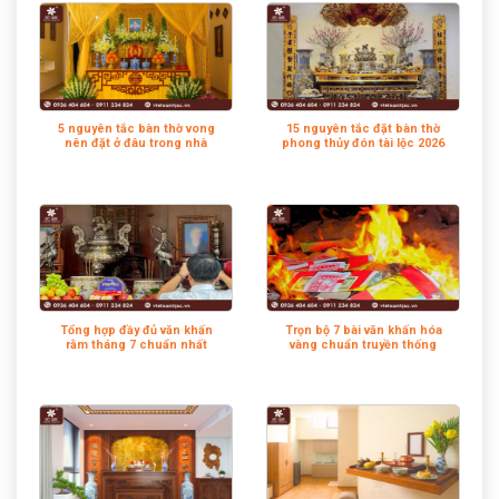
5 nguyên tắc bàn thờ vong
15 nguyên tắc đặt bàn thờ
nên đặt ở đâu trong nhà
phong thủy đón tài lộc 2026
Tổng hợp đầy đủ văn khấn
Trọn bộ 7 bài văn khấn hóa
rằm tháng 7 chuẩn nhất
vàng chuẩn truyền thống