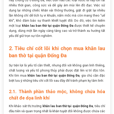
hay chung cư ở Đống Đa, việc đun nấu các loại nước lá này tốn rất
nhiều thời gian, công sức và dễ gây ám mùi lên đồ đạc. Việc sử
dụng lại những chiếc khăn vải thông thường, giặt đi giặt lại nhiều
lần không chỉ dễ tích tụ vi khuẩn, nấm mốc mà còn mang theo “uế
khí”, khó đảm bảo sự thanh khiết tuyệt đối. Do đó, việc tìm kiếm
một loại
khăn lau ban thờ tại quận Đống Đa
được thiết kế chuyên
dụng, dùng một lần ngày càng tăng cao và trở thành xu hướng tất
yếu để giữ trọn sự tôn nghiêm.
2. Tiêu chí cốt lõi khi chọn mua khăn lau
ban thờ tại quận Đống Đa
Sự tiện lợi là yếu tố cần thiết, nhưng đối với không gian linh thiêng,
chất lượng và yếu tố phong thủy phải được đặt lên vị trí độc tôn.
Khi tìm mua
khăn lau ban thờ tại quận Đống Đa
, gia chủ cần đặc
biệt lưu ý những tiêu chí cốt lõi sau đây để tránh phạm kỵ tâm linh:
2.1. Thành phần thảo mộc, không chứa hóa
chất đe dọa linh khí
Khi khảo sát thị trường
khăn lau ban thờ tại quận Đống Đa
, tiêu chí
đầu tiên và quan trọng nhất là khăn tuyệt đối không được chứa các