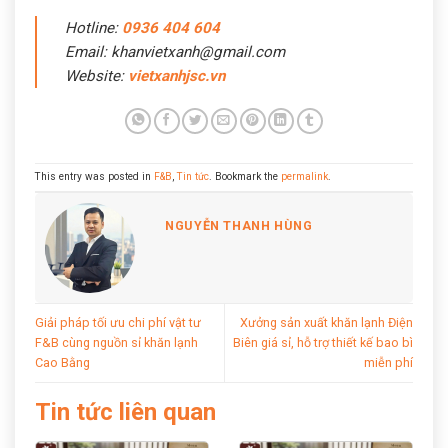
Hotline:
0936 404 604
Email: khanvietxanh@gmail.com
Website:
vietxanhjsc.vn
This entry was posted in
F&B
,
Tin tức
. Bookmark the
permalink
.
NGUYỄN THANH HÙNG
Giải pháp tối ưu chi phí vật tư
Xưởng sản xuất khăn lạnh Điện
F&B cùng nguồn sỉ khăn lạnh
Biên giá sỉ, hỗ trợ thiết kế bao bì
Cao Bằng
miễn phí
Tin tức liên quan