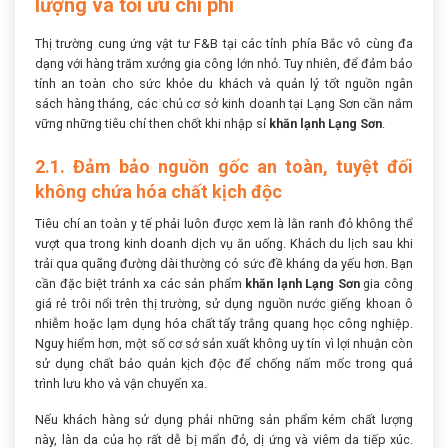
lượng và tối ưu chi phí
Thị trường cung ứng vật tư F&B tại các tỉnh phía Bắc vô cùng đa
dạng với hàng trăm xưởng gia công lớn nhỏ. Tuy nhiên, để đảm bảo
tính an toàn cho sức khỏe du khách và quản lý tốt nguồn ngân
sách hàng tháng, các chủ cơ sở kinh doanh tại Lạng Sơn cần nắm
vững những tiêu chí then chốt khi nhập sỉ
khăn lạnh Lạng Sơn
.
2.1. Đảm bảo nguồn gốc an toàn, tuyệt đối
không chứa hóa chất kịch độc
Tiêu chí an toàn y tế phải luôn được xem là lằn ranh đỏ không thể
vượt qua trong kinh doanh dịch vụ ăn uống. Khách du lịch sau khi
trải qua quãng đường dài thường có sức đề kháng da yếu hơn. Bạn
cần đặc biệt tránh xa các sản phẩm
khăn lạnh Lạng Sơn
gia công
giá rẻ trôi nổi trên thị trường, sử dụng nguồn nước giếng khoan ô
nhiễm hoặc lạm dụng hóa chất tẩy trắng quang học công nghiệp.
Nguy hiểm hơn, một số cơ sở sản xuất không uy tín vì lợi nhuận còn
sử dụng chất bảo quản kịch độc để chống nấm mốc trong quá
trình lưu kho và vận chuyển xa.
Nếu khách hàng sử dụng phải những sản phẩm kém chất lượng
này, làn da của họ rất dễ bị mẩn đỏ, dị ứng và viêm da tiếp xúc.