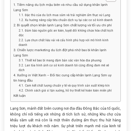
1. Tiềm năng du lịch mậu biên và nhu cầu sử dụng khăn lạnh
Lạng Sơn
1.1. Đặc thù của du lịch mua sắm và trải nghiệm ẩm thực xứ Lạng
1.2. Xu hướng nâng cấp tiêu chuẩn dịch vụ tại các cơ sở kinh doanh
2. Bí quyết chọn khăn lạnh Lạng Sơn chất lượng và tối ưu chi phí
2.1. Đảm bảo nguồn gốc an toàn, tuyệt đối không chứa hóa chất kịch
độc
2.2. Lựa chọn chất liệu vải và cấu hình phù hợp với mô hình kinh
doanh
3. Chiến lược marketing du lịch đột phá nhờ bao bì khăn lạnh
Lạng Sơn
3.1. Thiết kế bao bì mang đậm bản sắc văn hóa địa phương
3.2. Lan tỏa hình ảnh cơ sở kinh doanh tới cộng đồng đam mê xê
dịch
4. Xưởng in Việt Xanh – Đối tác cung cấp khăn lạnh Lạng Sơn uy
tín hàng đầu
4.1. Cam kết chất lượng chuẩn y tế và quy trình sản xuất khép kín
4.2. Chính sách giá sỉ tận xưởng, hỗ trợ thiết kế hoàn toàn miễn phí
Kết luận
Lạng Sơn, mảnh đất biên cương nơi địa đầu Đông Bắc của tổ quốc,
không chỉ nổi tiếng với những di tích lịch sử, những khu chợ cửa
khẩu sầm uất mà còn là một thiên đường ẩm thực thu hút hàng
triệu lượt du khách mỗi năm. Sự phát triển mạnh mẽ của kinh tế