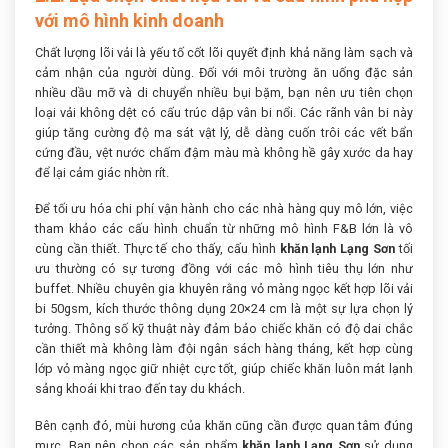
với mô hình kinh doanh
Chất lượng lõi vải là yếu tố cốt lõi quyết định khả năng làm sạch và
cảm nhận của người dùng. Đối với môi trường ăn uống đặc sản
nhiều dầu mỡ và di chuyển nhiều bụi bặm, bạn nên ưu tiên chọn
loại vải không dệt có cấu trúc dập vân bi nổi. Các rãnh vân bi này
giúp tăng cường độ ma sát vật lý, dễ dàng cuốn trôi các vết bẩn
cứng đầu, vệt nước chấm đậm màu mà không hề gây xước da hay
để lại cảm giác nhờn rít.
Để tối ưu hóa chi phí vận hành cho các nhà hàng quy mô lớn, việc
tham khảo các cấu hình chuẩn từ những mô hình F&B lớn là vô
cùng cần thiết. Thực tế cho thấy, cấu hình
khăn lạnh Lạng Sơn
tối
ưu thường có sự tương đồng với các mô hình tiêu thụ lớn như
buffet. Nhiều chuyên gia khuyên rằng vỏ màng ngọc kết hợp lõi vải
bi 50gsm, kích thước thông dụng 20×24 cm là một sự lựa chọn lý
tưởng. Thông số kỹ thuật này đảm bảo chiếc khăn có độ dai chắc
cần thiết mà không làm đội ngân sách hàng tháng, kết hợp cùng
lớp vỏ màng ngọc giữ nhiệt cực tốt, giúp chiếc khăn luôn mát lạnh
sảng khoái khi trao đến tay du khách.
Bên cạnh đó, mùi hương của khăn cũng cần được quan tâm đúng
mực. Bạn nên chọn các sản phẩm
khăn lạnh Lạng Sơn
sử dụng