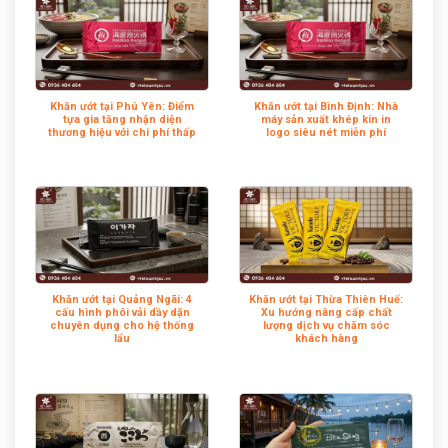
Khăn ướt tại Phú Yên: Điểm
Khăn ướt tại Bình Định: Nhà
tựa gia tăng nhận diện
máy sản xuất khép kín in
thương hiệu với chi phí thấp
logo siêu nét miễn phí
Khăn ướt tại Quảng Ngãi: 4
Khăn ướt tại Thừa Thiên Huế:
cấu hình phôi vải dầy dặn
Xu hướng nâng cấp chất
chuyên dụng cho hệ thống
lượng dịch vụ chăm sóc
lẩu
khách hàng