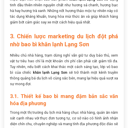
tinh dầu thiên nhiên nguyên chất như hương sả chanh, hương bạc
hà hay hương trà xanh. Những nốt hương thảo mộc tự nhiên này có
tác dụng kháng khuẩn, trung hòa mùi thức ăn và giúp khách hàng
giảm bớt cảm giác say xe một cách hiệu quả nhất.
3. Chiến lược marketing du lịch đột phá
nhờ bao bì khăn lạnh Lạng Sơn
Nhiều chủ nhà hàng, trạm dừng nghỉ vẫn giữ tư duy bảo thủ, xem
vật tư tiêu hao chỉ là một khoản chi phí cần phải cắt giảm tối đa.
Tuy nhiên, nếu biết cách khai thác một cách sáng tạo, lớp vỏ bao
bì của chiếc
khăn lạnh Lạng Sơn
sẽ trở thành một kênh truyền
thông quảng bá du lịch vô cùng sắc bén, mang lại hiệu quả vượt xa
sự mong đợi.
3.1. Thiết kế bao bì mang đậm bản sắc văn
hóa địa phương
Trong một thị trường du lịch mà hàng chục nhà hàng, quán ăn nằm
sát cạnh nhau với thực đơn tương tự, cơ sở nào có hình ảnh nhận
diện chỉn chu, chuyên nghiệp và mang tính địa phương độc đáo sẽ