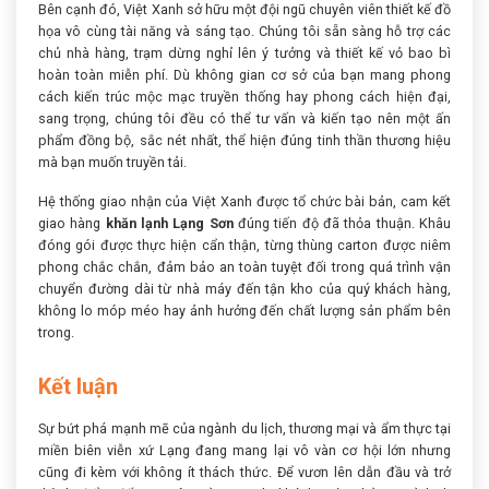
Bên cạnh đó, Việt Xanh sở hữu một đội ngũ chuyên viên thiết kế đồ
họa vô cùng tài năng và sáng tạo. Chúng tôi sẵn sàng hỗ trợ các
chủ nhà hàng, trạm dừng nghỉ lên ý tưởng và thiết kế vỏ bao bì
hoàn toàn miễn phí. Dù không gian cơ sở của bạn mang phong
cách kiến trúc mộc mạc truyền thống hay phong cách hiện đại,
sang trọng, chúng tôi đều có thể tư vấn và kiến tạo nên một ấn
phẩm đồng bộ, sắc nét nhất, thể hiện đúng tinh thần thương hiệu
mà bạn muốn truyền tải.
Hệ thống giao nhận của Việt Xanh được tổ chức bài bản, cam kết
giao hàng
khăn lạnh Lạng Sơn
đúng tiến độ đã thỏa thuận. Khâu
đóng gói được thực hiện cẩn thận, từng thùng carton được niêm
phong chắc chắn, đảm bảo an toàn tuyệt đối trong quá trình vận
chuyển đường dài từ nhà máy đến tận kho của quý khách hàng,
không lo móp méo hay ảnh hưởng đến chất lượng sản phẩm bên
trong.
Kết luận
Sự bứt phá mạnh mẽ của ngành du lịch, thương mại và ẩm thực tại
miền biên viễn xứ Lạng đang mang lại vô vàn cơ hội lớn nhưng
cũng đi kèm với không ít thách thức. Để vươn lên dẫn đầu và trở