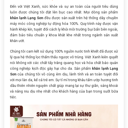
Đến với Việt Xanh, sức khỏe và sự an toàn của người tiêu dùng
luôn được chúng tôi đặt lên bục cao nhất. Mọi dòng sản phẩm
khăn lạnh Lạng Sơn
đều được sản xuất trên hệ thống dây chuyền
máy móc công nghiệp tự động hóa 100%. Quy trình này được vận
hành khép kín, tuyệt đối cách ly khỏi môi trường bụi bẩn bên ngoài,
đảm bảo tiêu chuẩn y khoa khắt khe nhất trong ngành sản xuất
khăn ướt.
Chúng tôi cam kết sử dụng 100% nguồn nước tinh khiết đã được xử
lý qua hệ thống lọc thẩm thấu ngược vô trùng. Việt Xanh kiên quyết
nói không với các chất tẩy trắng quang học và hóa chất bảo quản
công nghiệp kịch độc gây hại cho da. Sản phẩm
khăn lạnh Lạng
Sơn
của chúng tôi vô cùng êm dịu, lành tính và an toàn tuyệt đối
với mọi làn da, kể cả trẻ em. Sự tỉ mỉ trong khâu tẩm ướp hương tinh
dầu thiên nhiên nguyên chất giúp mang lại sự thư giãn, sảng khoái
và nâng niu dịu nhẹ nhất cho khách hàng của bạn trong suốt bữa
tiệc.