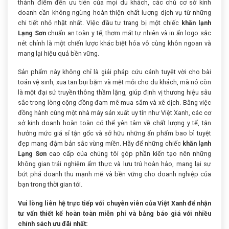
thành điểm đến ưu tiên của mọi du khách, các chủ cơ sở kinh
doanh cần không ngừng hoàn thiện chất lượng dịch vụ từ những
chi tiết nhỏ nhặt nhất. Việc đầu tư trang bị một chiếc
khăn lạnh
Lạng Sơn
chuẩn an toàn y tế, thơm mát tự nhiên và in ấn logo sắc
nét chính là một chiến lược khác biệt hóa vô cùng khôn ngoan và
mang lại hiệu quả bền vững.
Sản phẩm này không chỉ là giải pháp cứu cánh tuyệt vời cho bài
toán vệ sinh, xua tan bụi bặm và mệt mỏi cho du khách, mà nó còn
là một đại sứ truyền thông thầm lặng, giúp định vị thương hiệu sâu
sắc trong lòng cộng đồng đam mê mua sắm và xê dịch. Bằng việc
đồng hành cùng một nhà máy sản xuất uy tín như Việt Xanh, các cơ
sở kinh doanh hoàn toàn có thể yên tâm về chất lượng y tế, tận
hưởng mức giá sỉ tận gốc và sở hữu những ấn phẩm bao bì tuyệt
đẹp mang đậm bản sắc vùng miền. Hãy để những chiếc
khăn lạnh
Lạng Sơn
cao cấp của chúng tôi góp phần kiến tạo nên những
không gian trải nghiệm ẩm thực và lưu trú hoàn hảo, mang lại sự
bứt phá doanh thu mạnh mẽ và bền vững cho doanh nghiệp của
bạn trong thời gian tới.
Vui lòng liên hệ trực tiếp với chuyên viên của Việt Xanh để nhận
tư vấn thiết kế hoàn toàn miễn phí và bảng báo giá với nhiều
chính sách ưu đãi nhất: