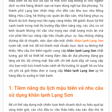
mậu biên và du lịch đã tạo ra một đòn bẩy khổng lồ cho ngành
dịch vụ nhà hàng, khách sạn và trạm dừng nghỉ tại địa phương. Từ
thành phố Lạng Sơn nhộn nhịp cho đến các khu vực như Đồng
Đăng, Hữu Lũng, hệ thống các quán ăn đặc sản, nhà hàng phục vụ
khách du lịch đang mọc lên ngày càng nhiều. Để giành được lợi thế
cạnh tranh trong một thị trường đầy tiềm năng này, các chủ cơ sở
kinh doanh không chỉ cần chú trọng vào chất lượng món ăn mà
còn phải liên tục nâng cấp tiêu chuẩn phục vụ. Sau những chặng
đường dài di chuyển, việc dọn sẵn một chiếc
khăn lạnh Lạng Sơn
tươm tất, mát mẻ đã trở thành một chuẩn mực dịch vụ không thể
thiếu. Nhu cầu tìm kiếm nguồn cung cấp
khăn lạnh Lạng Sơn
chất
lượng, giá tốt và thiết kế mang đậm dấu ấn địa phương đang gia
tăng với tốc độ chóng mặt. Bài viết chi tiết dưới đây sẽ cung cấp
cho bạn một bức tranh toàn cảnh về thị trường, bí quyết tối ưu hóa
chi phí và giới thiệu đơn vị cung cấp
khăn lạnh Lạng Sơn
uy tín
hàng đầu từ xưởng in Việt Xanh.
1. Tiềm năng du lịch mậu biên và nhu cầu
sử dụng khăn lạnh Lạng Sơn
Để có thể xây dựng một chiến lược kinh doanh dịch vụ hiệu quả tại
vùng biên giới, các chủ đầu tư cần thấu hiểu sâu sắc đặc thù di