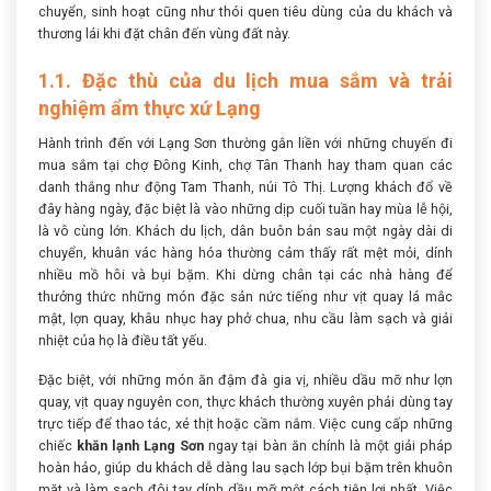
chuyển, sinh hoạt cũng như thói quen tiêu dùng của du khách và
thương lái khi đặt chân đến vùng đất này.
1.1. Đặc thù của du lịch mua sắm và trải
nghiệm ẩm thực xứ Lạng
Hành trình đến với Lạng Sơn thường gắn liền với những chuyến đi
mua sắm tại chợ Đông Kinh, chợ Tân Thanh hay tham quan các
danh thắng như động Tam Thanh, núi Tô Thị. Lượng khách đổ về
đây hàng ngày, đặc biệt là vào những dịp cuối tuần hay mùa lễ hội,
là vô cùng lớn. Khách du lịch, dân buôn bán sau một ngày dài di
chuyển, khuân vác hàng hóa thường cảm thấy rất mệt mỏi, dính
nhiều mồ hôi và bụi bặm. Khi dừng chân tại các nhà hàng để
thưởng thức những món đặc sản nức tiếng như vịt quay lá mắc
mật, lợn quay, khâu nhục hay phở chua, nhu cầu làm sạch và giải
nhiệt của họ là điều tất yếu.
Đặc biệt, với những món ăn đậm đà gia vị, nhiều dầu mỡ như lợn
quay, vịt quay nguyên con, thực khách thường xuyên phải dùng tay
trực tiếp để thao tác, xé thịt hoặc cầm nắm. Việc cung cấp những
chiếc
khăn lạnh Lạng Sơn
ngay tại bàn ăn chính là một giải pháp
hoàn hảo, giúp du khách dễ dàng lau sạch lớp bụi bặm trên khuôn
mặt và làm sạch đôi tay dính dầu mỡ một cách tiện lợi nhất. Việc