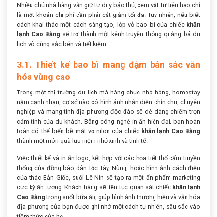
Nhiều chủ nhà hàng vẫn giữ tư duy bảo thủ, xem vật tư tiêu hao chỉ
là một khoản chi phí cần phải cắt giảm tối đa. Tuy nhiên, nếu biết
cách khai thác một cách sáng tạo, lớp vỏ bao bì của chiếc
khăn
lạnh Cao Bằng
sẽ trở thành một kênh truyền thông quảng bá du
lịch vô cùng sắc bén và tiết kiệm.
3.1. Thiết kế bao bì mang đậm bản sắc văn
hóa vùng cao
Trong một thị trường du lịch mà hàng chục nhà hàng, homestay
nằm cạnh nhau, cơ sở nào có hình ảnh nhận diện chỉn chu, chuyên
nghiệp và mang tính địa phương độc đáo sẽ dễ dàng chiếm trọn
cảm tình của du khách. Bằng công nghệ in ấn hiện đại, bạn hoàn
toàn có thể biến bề mặt vỏ nilon của chiếc
khăn lạnh Cao Bằng
thành một món quà lưu niệm nhỏ xinh và tinh tế.
Việc thiết kế và in ấn logo, kết hợp với các họa tiết thổ cẩm truyền
thống của đồng bào dân tộc Tày, Nùng, hoặc hình ảnh cách điệu
của thác Bản Giốc, suối Lê Nin sẽ tạo ra một ấn phẩm marketing
cực kỳ ấn tượng. Khách hàng sẽ liên tục quan sát chiếc
khăn lạnh
Cao Bằng
trong suốt bữa ăn, giúp hình ảnh thương hiệu và văn hóa
địa phương của bạn được ghi nhớ một cách tự nhiên, sâu sắc vào
tiềm thức của họ.