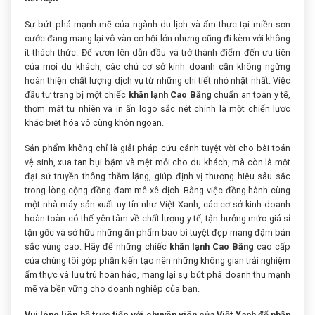
Sự bứt phá mạnh mẽ của ngành du lịch và ẩm thực tại miền sơn
cước đang mang lại vô vàn cơ hội lớn nhưng cũng đi kèm với không
ít thách thức. Để vươn lên dẫn đầu và trở thành điểm đến ưu tiên
của mọi du khách, các chủ cơ sở kinh doanh cần không ngừng
hoàn thiện chất lượng dịch vụ từ những chi tiết nhỏ nhặt nhất. Việc
đầu tư trang bị một chiếc
khăn lạnh Cao Bằng
chuẩn an toàn y tế,
thơm mát tự nhiên và in ấn logo sắc nét chính là một chiến lược
khác biệt hóa vô cùng khôn ngoan.
Sản phẩm không chỉ là giải pháp cứu cánh tuyệt vời cho bài toán
vệ sinh, xua tan bụi bặm và mệt mỏi cho du khách, mà còn là một
đại sứ truyền thông thầm lặng, giúp định vị thương hiệu sâu sắc
trong lòng cộng đồng đam mê xê dịch. Bằng việc đồng hành cùng
một nhà máy sản xuất uy tín như Việt Xanh, các cơ sở kinh doanh
hoàn toàn có thể yên tâm về chất lượng y tế, tận hưởng mức giá sỉ
tận gốc và sở hữu những ấn phẩm bao bì tuyệt đẹp mang đậm bản
sắc vùng cao. Hãy để những chiếc
khăn lạnh Cao Bằng
cao cấp
của chúng tôi góp phần kiến tạo nên những không gian trải nghiệm
ẩm thực và lưu trú hoàn hảo, mang lại sự bứt phá doanh thu mạnh
mẽ và bền vững cho doanh nghiệp của bạn.
Vui lòng liên hệ trực tiếp với chuyên viên của Việt Xanh để nhận