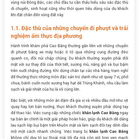
vùng núi Đông Bắc, các chủ đầu tư cần thấu hiểu sâu sắc đặc thù
di chuyển, sinh hoạt cũng như thói quen tiêu dùng của du khách
khi đặt chân đến vùng đất này.
1.1. Đặc thù của những chuyến đi phượt và trải
nghiệm ẩm thực địa phương
Hành trình khám phá Cao Bằng thường gắn liền với những chuyến
đi phượt bằng xe máy hoặc ô tô qua những cung đường đèo
quanh co, đồi núi chập chùng. Du khách thường xuyên phải đối
mặt với sự thay đổi của thời tiết, sương mù, nắng gió và bụi bặm
trên suốt chặng đường. Khi dừng chân tại các nhà hàng, trạm nghỉ
để thưởng thức những món đặc sản trứ danh như vịt quay 7 vị, phở
chua, bánh cuốn nước xương hay hạt dẻ Trùng Khánh, nhu cầu làm
sạch và giải nhiệt của họ là vô cùng lớn.
Đặc biệt, với những món ăn đậm đà gia vị và nhiều dầu mỡ như vịt
quay hay lợn bản nướng, thực khách thường xuyên phải dùng tay
để thao tác. Việc cung cấp những chiếc
khăn lạnh Cao Bằng
ngay
tại bàn ăn chính là một giải pháp hoàn hảo, giúp du khách dễ dàng
lau sạch lớp bụi bặm trên khuôn mặt và làm sạch đôi tay dính dầu
mỡ một cách nhanh chóng. Việc trang bị
khăn lạnh Cao Bằng
không chỉ duy trì sự thoải mái tối đa mà còn giữ trọn vẹn mạch