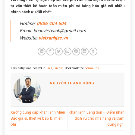
tư vấn thiết kế hoàn toàn miễn phí và bảng báo giá với nhiều
chính sách ưu đãi nhất:
Hotline:
0936 404 604
Email: khanvietxanh@gmail.com
Website:
vietxanhjsc.vn
This entry was posted in
F&B
,
Tin tức
. Bookmark the
permalink
.
NGUYỄN THANH HÙNG
Xưởng cung cấp khăn lạnh Miền
Khăn lạnh Lạng Sơn – Điểm nhấn
Bắc giá sỉ, thiết kế bao bì miễn
dịch vụ cho nhà hàng và trạm
phí
dừng nghỉ