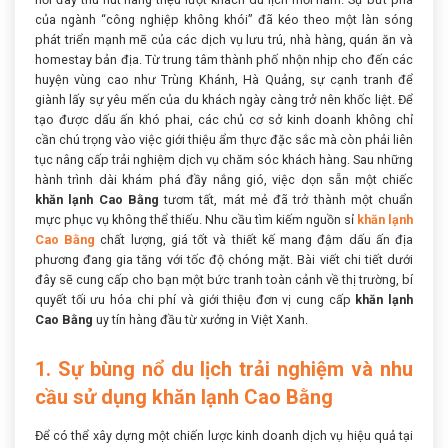
của ngành “công nghiệp không khói” đã kéo theo một làn sóng
phát triển mạnh mẽ của các dịch vụ lưu trú, nhà hàng, quán ăn và
homestay bản địa. Từ trung tâm thành phố nhộn nhịp cho đến các
huyện vùng cao như Trùng Khánh, Hà Quảng, sự cạnh tranh để
giành lấy sự yêu mến của du khách ngày càng trở nên khốc liệt. Để
tạo được dấu ấn khó phai, các chủ cơ sở kinh doanh không chỉ
cần chú trọng vào việc giới thiệu ẩm thực đặc sắc mà còn phải liên
tục nâng cấp trải nghiệm dịch vụ chăm sóc khách hàng. Sau những
hành trình dài khám phá đầy nắng gió, việc dọn sẵn một chiếc
khăn lạnh Cao Bằng
tươm tất, mát mẻ đã trở thành một chuẩn
mực phục vụ không thể thiếu. Nhu cầu tìm kiếm nguồn sỉ
khăn lạnh
Cao Bằng
chất lượng, giá tốt và thiết kế mang đậm dấu ấn địa
phương đang gia tăng với tốc độ chóng mặt. Bài viết chi tiết dưới
đây sẽ cung cấp cho bạn một bức tranh toàn cảnh về thị trường, bí
quyết tối ưu hóa chi phí và giới thiệu đơn vị cung cấp
khăn lạnh
Cao Bằng
uy tín hàng đầu từ xưởng in Việt Xanh.
1. Sự bùng nổ du lịch trải nghiệm và nhu
cầu sử dụng khăn lạnh Cao Bằng
Để có thể xây dựng một chiến lược kinh doanh dịch vụ hiệu quả tại