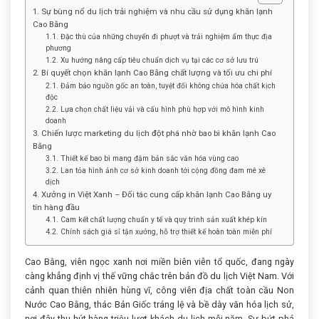
1. Sự bùng nổ du lịch trải nghiệm và nhu cầu sử dụng khăn lạnh
Cao Bằng
1.1. Đặc thù của những chuyến đi phượt và trải nghiệm ẩm thực địa
phương
1.2. Xu hướng nâng cấp tiêu chuẩn dịch vụ tại các cơ sở lưu trú
2. Bí quyết chọn khăn lạnh Cao Bằng chất lượng và tối ưu chi phí
2.1. Đảm bảo nguồn gốc an toàn, tuyệt đối không chứa hóa chất kịch
độc
2.2. Lựa chọn chất liệu vải và cấu hình phù hợp với mô hình kinh
doanh
3. Chiến lược marketing du lịch đột phá nhờ bao bì khăn lạnh Cao
Bằng
3.1. Thiết kế bao bì mang đậm bản sắc văn hóa vùng cao
3.2. Lan tỏa hình ảnh cơ sở kinh doanh tới cộng đồng đam mê xê
dịch
4. Xưởng in Việt Xanh – Đối tác cung cấp khăn lạnh Cao Bằng uy
tín hàng đầu
4.1. Cam kết chất lượng chuẩn y tế và quy trình sản xuất khép kín
4.2. Chính sách giá sỉ tận xưởng, hỗ trợ thiết kế hoàn toàn miễn phí
Cao Bằng, viên ngọc xanh nơi miền biên viễn tổ quốc, đang ngày
càng khẳng định vị thế vững chắc trên bản đồ du lịch Việt Nam. Với
cảnh quan thiên nhiên hùng vĩ, công viên địa chất toàn cầu Non
Nước Cao Bằng, thác Bản Giốc tráng lệ và bề dày văn hóa lịch sử,
nơi đây thu hút hàng triệu lượt khách du lịch mỗi năm. Sự bứt phá