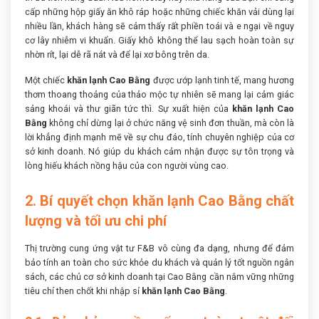
cấp những hộp giấy ăn khô ráp hoặc những chiếc khăn vải dùng lại
nhiều lần, khách hàng sẽ cảm thấy rất phiền toái và e ngại về nguy
cơ lây nhiễm vi khuẩn. Giấy khô không thể lau sạch hoàn toàn sự
nhờn rít, lại dễ rã nát và để lại xơ bông trên da.
Một chiếc
khăn lạnh Cao Bằng
được ướp lạnh tinh tế, mang hương
thơm thoang thoảng của thảo mộc tự nhiên sẽ mang lại cảm giác
sảng khoái và thư giãn tức thì. Sự xuất hiện của
khăn lạnh Cao
Bằng
không chỉ dừng lại ở chức năng vệ sinh đơn thuần, mà còn là
lời khẳng định mạnh mẽ về sự chu đáo, tính chuyên nghiệp của cơ
sở kinh doanh. Nó giúp du khách cảm nhận được sự tôn trọng và
lòng hiếu khách nồng hậu của con người vùng cao.
2. Bí quyết chọn khăn lạnh Cao Bằng chất
lượng và tối ưu chi phí
Thị trường cung ứng vật tư F&B vô cùng đa dạng, nhưng để đảm
bảo tính an toàn cho sức khỏe du khách và quản lý tốt nguồn ngân
sách, các chủ cơ sở kinh doanh tại Cao Bằng cần nắm vững những
tiêu chí then chốt khi nhập sỉ
khăn lạnh Cao Bằng
.