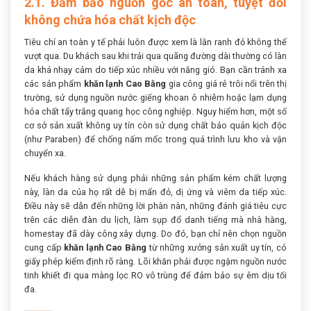
2.1. Đảm bảo nguồn gốc an toàn, tuyệt đối
không chứa hóa chất kịch độc
Tiêu chí an toàn y tế phải luôn được xem là lằn ranh đỏ không thể
vượt qua. Du khách sau khi trải qua quãng đường dài thường có làn
da khá nhạy cảm do tiếp xúc nhiều với nắng gió. Bạn cần tránh xa
các sản phẩm
khăn lạnh Cao Bằng
gia công giá rẻ trôi nổi trên thị
trường, sử dụng nguồn nước giếng khoan ô nhiễm hoặc lạm dụng
hóa chất tẩy trắng quang học công nghiệp. Nguy hiểm hơn, một số
cơ sở sản xuất không uy tín còn sử dụng chất bảo quản kịch độc
(như Paraben) để chống nấm mốc trong quá trình lưu kho và vận
chuyển xa.
Nếu khách hàng sử dụng phải những sản phẩm kém chất lượng
này, làn da của họ rất dễ bị mẩn đỏ, dị ứng và viêm da tiếp xúc.
Điều này sẽ dẫn đến những lời phàn nàn, những đánh giá tiêu cực
trên các diễn đàn du lịch, làm sụp đổ danh tiếng mà nhà hàng,
homestay đã dày công xây dựng. Do đó, bạn chỉ nên chọn nguồn
cung cấp
khăn lạnh Cao Bằng
từ những xưởng sản xuất uy tín, có
giấy phép kiểm định rõ ràng. Lõi khăn phải được ngậm nguồn nước
tinh khiết đi qua màng lọc RO vô trùng để đảm bảo sự êm dịu tối
đa.