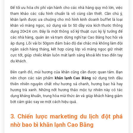
Để tối ưu hóa chi phí vận hành cho các nhà hàng quy mô lớn, việc
tham khảo các cấu hình chuẩn là vô cùng cần thiết. Cần chú ý,
khăn lạnh được ưa chuộng cho mô hình kinh doanh buffet là loại
khăn vỏ màng ngọc, sử dụng vải bi 50 dầy vừa kích thước thông
dụng 20×24 cm. Đây là một thông số kỹ thuật cực kỳ lý tưởng để
các nhà hàng, quán ăn và trạm dừng nghỉ tại Cao Bằng học hỏi và
áp dụng. Lõi vải bi 50gsm đảm bảo độ dai chắc mà không làm đội
ngân sách hàng tháng, kết hợp cùng lớp vỏ màng ngọc giữ nhiệt
cực tốt, giúp chiếc khăn luôn mát lạnh sảng khoái khi trao đến tay
du khách.
Bên cạnh đó, mùi hương của khăn cũng cần được quan tâm. Bạn
nên chọn các sản phẩm
khăn lạnh Cao Bằng
sử dụng tinh dầu
thiên nhiên nguyên chất như hương sả chanh, hương bạc hà hay
hương trà xanh. Những nốt hương thảo mộc tự nhiên này có tác
dụng kháng khuẩn, trung hòa mùi thức ăn và giúp khách hàng giảm
bớt cảm giác say xe một cách hiệu quả.
3. Chiến lược marketing du lịch đột phá
nhờ bao bì khăn lạnh Cao Bằng