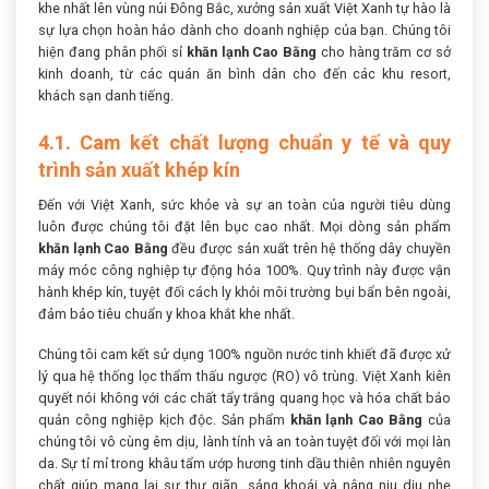
khe nhất lên vùng núi Đông Bắc, xưởng sản xuất Việt Xanh tự hào là
sự lựa chọn hoàn hảo dành cho doanh nghiệp của bạn. Chúng tôi
hiện đang phân phối sỉ
khăn lạnh Cao Bằng
cho hàng trăm cơ sở
kinh doanh, từ các quán ăn bình dân cho đến các khu resort,
khách sạn danh tiếng.
4.1. Cam kết chất lượng chuẩn y tế và quy
trình sản xuất khép kín
Đến với Việt Xanh, sức khỏe và sự an toàn của người tiêu dùng
luôn được chúng tôi đặt lên bục cao nhất. Mọi dòng sản phẩm
khăn lạnh Cao Bằng
đều được sản xuất trên hệ thống dây chuyền
máy móc công nghiệp tự động hóa 100%. Quy trình này được vận
hành khép kín, tuyệt đối cách ly khỏi môi trường bụi bẩn bên ngoài,
đảm bảo tiêu chuẩn y khoa khắt khe nhất.
Chúng tôi cam kết sử dụng 100% nguồn nước tinh khiết đã được xử
lý qua hệ thống lọc thẩm thấu ngược (RO) vô trùng. Việt Xanh kiên
quyết nói không với các chất tẩy trắng quang học và hóa chất bảo
quản công nghiệp kịch độc. Sản phẩm
khăn lạnh Cao Bằng
của
chúng tôi vô cùng êm dịu, lành tính và an toàn tuyệt đối với mọi làn
da. Sự tỉ mỉ trong khâu tẩm ướp hương tinh dầu thiên nhiên nguyên
chất giúp mang lại sự thư giãn, sảng khoái và nâng niu dịu nhẹ