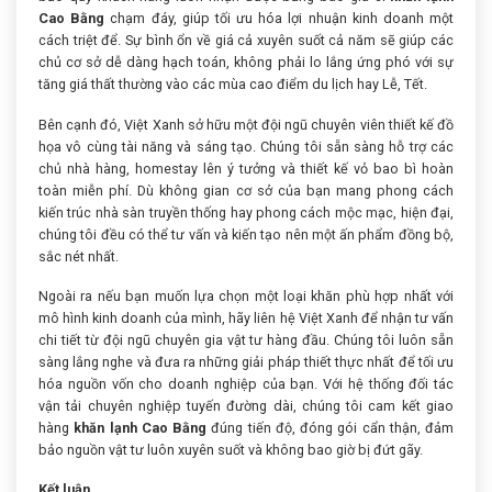
Cao Bằng
chạm đáy, giúp tối ưu hóa lợi nhuận kinh doanh một
cách triệt để. Sự bình ổn về giá cả xuyên suốt cả năm sẽ giúp các
chủ cơ sở dễ dàng hạch toán, không phải lo lắng ứng phó với sự
tăng giá thất thường vào các mùa cao điểm du lịch hay Lễ, Tết.
Bên cạnh đó, Việt Xanh sở hữu một đội ngũ chuyên viên thiết kế đồ
họa vô cùng tài năng và sáng tạo. Chúng tôi sẵn sàng hỗ trợ các
chủ nhà hàng, homestay lên ý tưởng và thiết kế vỏ bao bì hoàn
toàn miễn phí. Dù không gian cơ sở của bạn mang phong cách
kiến trúc nhà sàn truyền thống hay phong cách mộc mạc, hiện đại,
chúng tôi đều có thể tư vấn và kiến tạo nên một ấn phẩm đồng bộ,
sắc nét nhất.
Ngoài ra nếu bạn muốn lựa chọn một loại khăn phù hợp nhất với
mô hình kinh doanh của mình, hãy liên hệ Việt Xanh để nhận tư vấn
chi tiết từ đội ngũ chuyên gia vật tư hàng đầu. Chúng tôi luôn sẵn
sàng lắng nghe và đưa ra những giải pháp thiết thực nhất để tối ưu
hóa nguồn vốn cho doanh nghiệp của bạn. Với hệ thống đối tác
vận tải chuyên nghiệp tuyến đường dài, chúng tôi cam kết giao
hàng
khăn lạnh Cao Bằng
đúng tiến độ, đóng gói cẩn thận, đảm
bảo nguồn vật tư luôn xuyên suốt và không bao giờ bị đứt gãy.
Kết luận