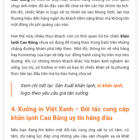
chụp ảnh mâm đồ ăn đặc sản để chia sẻ lên các hội nhóm du lịch.
Khi đó, chiếc khăn in logo sẽ tự nhiên lọt vào khung hình, lan tỏa
thương hiệu đến hàng ngàn du khách tiềm năng khác mà không tốn
một đồng chi phí quảng cáo nào.
Hơn thế nữa, nhiều thực khách còn có thói quen bỏ túi chiếc
khăn
lạnh Cao Bằng
chưa sử dụng để mang theo trong balo trên những
chặng đường khám phá tiếp theo. Nhờ đó, thông tin về nhà hàng
hay homestay của bạn sẽ tiếp tục đồng hành cùng họ trên mọi nẻo
đường. Khi có những nhóm khách khác hỏi thăm kinh nghiệm ăn
uống, lưu trú, số hotline in trên vỏ bao bì chiếc khăn sẽ là phương
thức liên lạc đầu tiên mà họ hào hứng chia sẻ.
Xem chi tiết tại: Sản Xuất khăn lạnh,
in khăn lạnh
,
logo theo yêu cầu giá tận xưởng
4. Xưởng in Việt Xanh – Đối tác cung cấp
khăn lạnh Cao Bằng uy tín hàng đầu
Nếu bạn đang tìm kiếm một đối tác cung ứng vật tư có tâm, có
tầm, đủ năng lực đáp ứng những yêu cầu vận chuyển xa và khắt