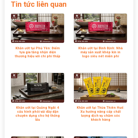
Tin tức liên quan
Khăn ướt tại Phú Yên: Điểm
Khăn ướt tại Bình Định: Nhà
tựa gia tăng nhận diện
máy sản xuất khép kín in
thương hiệu với chi phí thấp
logo siêu nét miễn phí
Khăn ướt tại Quảng Ngãi: 4
Khăn ướt tại Thừa Thiên Huế:
cấu hình phôi vải dầy dặn
Xu hướng nâng cấp chất
chuyên dụng cho hệ thống
lượng dịch vụ chăm sóc
lẩu
khách hàng