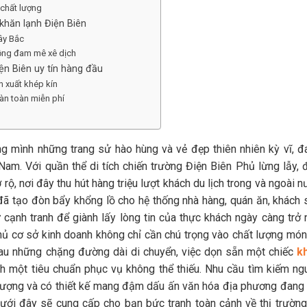
 chất lượng
 khăn lạnh Điện Biên
ây Bắc
đồng đam mê xê dịch
iện Biên uy tín hàng đầu
n xuất khép kín
oàn toàn miễn phí
g mình những trang sử hào hùng và vẻ đẹp thiên nhiên kỳ vĩ, đ
Nam. Với quần thể di tích chiến trường Điện Biên Phủ lừng lẫy, 
ộ, nơi đây thu hút hàng triệu lượt khách du lịch trong và ngoài 
đã tạo đòn bẩy khổng lồ cho hệ thống nhà hàng, quán ăn, khách 
 cạnh tranh để giành lấy lòng tin của thực khách ngày càng trở 
chủ cơ sở kinh doanh không chỉ cần chú trọng vào chất lượng món
Sau những chặng đường dài di chuyển, việc dọn sẵn một chiếc
k
h một tiêu chuẩn phục vụ không thể thiếu. Nhu cầu tìm kiếm ng
 lượng và có thiết kế mang đậm dấu ấn văn hóa địa phương đang 
 dưới đây sẽ cung cấp cho bạn bức tranh toàn cảnh về thị trường,