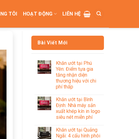
NG TÔI
HOẠT ĐỘNG
LIÊN HỆ
Bài Viết Mới
Khăn ướt tại Phú
Yên: Điểm tựa gia
tăng nhận diện
thương hiệu với chi
phí thấp
Khăn ướt tại Bình
Định: Nhà máy sản
xuất khép kín in logo
siêu nét miễn phí
Khăn ướt tại Quảng
Ngãi: 4 cấu hình phôi