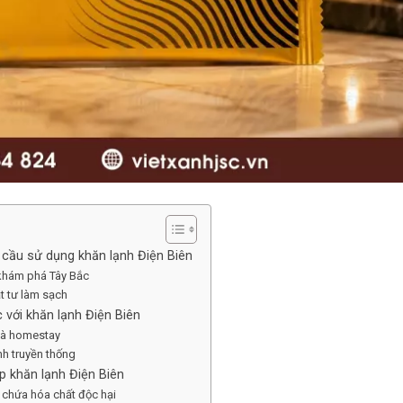
u cầu sử dụng khăn lạnh Điện Biên
h khám phá Tây Bắc
ật tư làm sạch
c với khăn lạnh Điện Biên
 và homestay
nh truyền thống
p khăn lạnh Điện Biên
 chứa hóa chất độc hại