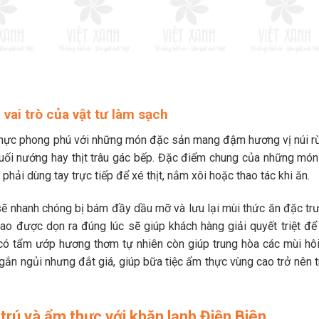
vai trò của vật tư làm sạch
thực phong phú với những món đặc sản mang đậm hương vị núi r
uối nướng hay thịt trâu gác bếp. Đặc điểm chung của những món
hải dùng tay trực tiếp để xé thịt, nắm xôi hoặc thao tác khi ăn.
sẽ nhanh chóng bị bám đầy dầu mỡ và lưu lại mùi thức ăn đặc trư
ao được dọn ra đúng lúc sẽ giúp khách hàng giải quyết triệt để
ó tẩm ướp hương thơm tự nhiên còn giúp trung hòa các mùi hôi
gắn ngủi nhưng đắt giá, giúp bữa tiệc ẩm thực vùng cao trở nên t
 trú và ẩm thực với khăn lạnh Điện Biên