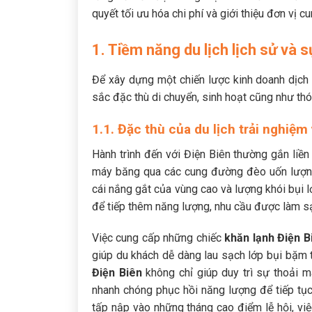
quyết tối ưu hóa chi phí và giới thiệu đơn vị 
1. Tiềm năng du lịch lịch sử và 
Để xây dựng một chiến lược kinh doanh dịch 
sắc đặc thù di chuyển, sinh hoạt cũng như thó
1.1. Đặc thù của du lịch trải nghiệ
Hành trình đến với Điện Biên thường gắn liề
máy băng qua các cung đường đèo uốn lượn. D
cái nắng gắt của vùng cao và lượng khói bụi l
để tiếp thêm năng lượng, nhu cầu được làm sạ
Việc cung cấp những chiếc
khăn lạnh Điện B
giúp du khách dễ dàng lau sạch lớp bụi bặm t
Điện Biên
không chỉ giúp duy trì sự thoải m
nhanh chóng phục hồi năng lượng để tiếp tục 
tấp nập vào những tháng cao điểm lễ hội, việ