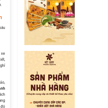
.
n
sâu
 xe
ết,
ghỉ
hảo,
ạnh
ách
àng
 đó