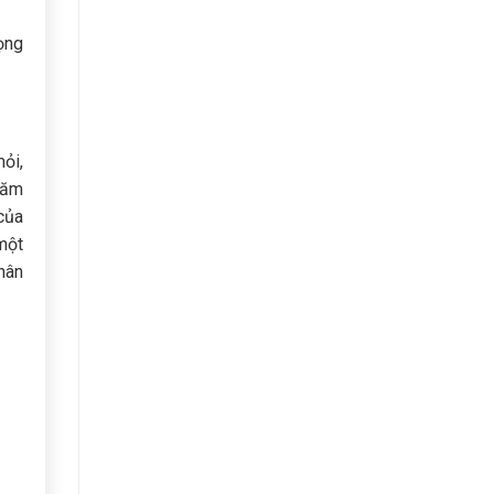
ọng
ỏi,
hăm
của
một
chân