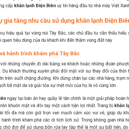
cung cấp
khăn lạnh Điện Biên
uy tín hàng đầu từ nhà máy Việt Xanh
sự gia tăng nhu cầu sử dụng khăn lạnh Điện Biê
vụ hiệu quả tại vùng núi Tây Bắc, các chủ đầu tư cần thấu hiểu 
i quen tiêu dùng của du khách khi đến thăm vùng đất này.
m và hành trình khám phá Tây Bắc
n với những chuyến đi dài bằng xe khách hoặc những đoàn phượt
u khách thường xuyên phải đối mặt với sự thay đổi của thời ti
ớn trên suốt chặng đường. Khi dừng chân tại các nhà hàng, trạm n
ch bề mặt da và giải tỏa sự mệt mỏi của họ là vô cùng lớn.
iên
ngay tại bàn ăn hay quầy lễ tân chính là một giải pháp hoàn 
rên khuôn mặt và đôi tay một cách tiện lợi nhất. Trang bị
khăn l
ái tối đa mà còn giữ trọn vẹn mạch cảm xúc vui vẻ, giúp du kh
hành trình khám phá các di tích lịch sử. Trong không gian nhà h
c chờ đợi để sử dụng bồn rửa tay tập thể là một sự bất tiện, do