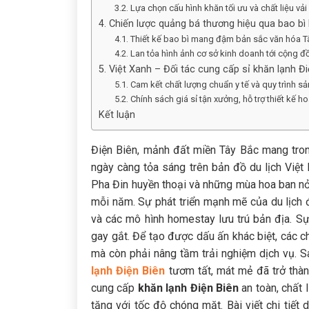
3.2. Lựa chọn cấu hình khăn tối ưu và chất liệu vải
4. Chiến lược quảng bá thương hiệu qua bao bì
4.1. Thiết kế bao bì mang đậm bản sắc văn hóa T
4.2. Lan tỏa hình ảnh cơ sở kinh doanh tới cộng 
5. Việt Xanh – Đối tác cung cấp sỉ khăn lạnh Đ
5.1. Cam kết chất lượng chuẩn y tế và quy trình sả
5.2. Chính sách giá sỉ tận xưởng, hỗ trợ thiết kế h
Kết luận
Điện Biên, mảnh đất miền Tây Bắc mang tron
ngày càng tỏa sáng trên bản đồ du lịch Việt 
Pha Đin huyền thoại và những mùa hoa ban nở r
mỗi năm. Sự phát triển mạnh mẽ của du lịch 
và các mô hình homestay lưu trú bản địa. Sự
gay gắt. Để tạo được dấu ấn khác biệt, các 
mà còn phải nâng tầm trải nghiệm dịch vụ. 
lạnh Điện Biên
tươm tất, mát mẻ đã trở thàn
cung cấp
khăn lạnh Điện Biên
an toàn, chất
tăng với tốc độ chóng mặt. Bài viết chi tiết