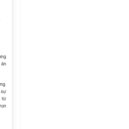
ừng
 ăn
ng.
 sự
 từ
rọn