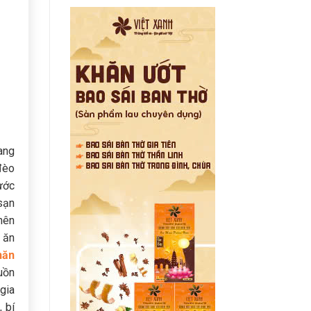
ang
đèo
nước
sạn
nên
 ăn
hăn
uồn
gia
 bí