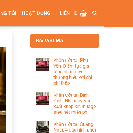
NG TÔI
HOẠT ĐỘNG
LIÊN HỆ
Bài Viết Mới
Khăn ướt tại Phú
Yên: Điểm tựa gia
tăng nhận diện
thương hiệu với chi
phí thấp
Khăn ướt tại Bình
Định: Nhà máy sản
xuất khép kín in logo
siêu nét miễn phí
Khăn ướt tại Quảng
Ngãi: 4 cấu hình phôi