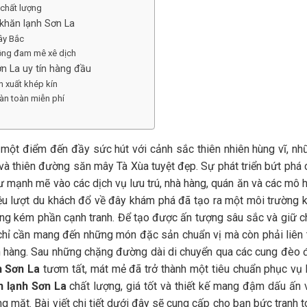
 chất lượng
 khăn lạnh Sơn La
ây Bắc
đồng đam mê xê dịch
ơn La uy tín hàng đầu
n xuất khép kín
oàn toàn miễn phí
là một điểm đến đầy sức hút với cảnh sắc thiên nhiên hùng vĩ, nh
à thiên đường săn mây Tà Xùa tuyệt đẹp. Sự phát triển bứt phá 
ư mạnh mẽ vào các dịch vụ lưu trú, nhà hàng, quán ăn và các mô h
iệu lượt du khách đổ về đây khám phá đã tạo ra một môi trường k
g kém phần cạnh tranh. Để tạo được ấn tượng sâu sắc và giữ c
chỉ cần mang đến những món đặc sản chuẩn vị mà còn phải liên 
h hàng. Sau những chặng đường dài di chuyển qua các cung đèo 
h Sơn La
tươm tất, mát mẻ đã trở thành một tiêu chuẩn phục vụ 
n lạnh Sơn La
chất lượng, giá tốt và thiết kế mang đậm dấu ấn 
 mặt. Bài viết chi tiết dưới đây sẽ cung cấp cho bạn bức tranh t