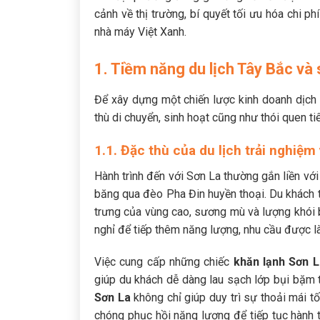
cảnh về thị trường, bí quyết tối ưu hóa chi ph
nhà máy Việt Xanh.
1. Tiềm năng du lịch Tây Bắc và
Để xây dựng một chiến lược kinh doanh dịch 
thù di chuyển, sinh hoạt cũng như thói quen t
1.1. Đặc thù của du lịch trải nghiệ
Hành trình đến với Sơn La thường gắn liền v
băng qua đèo Pha Đin huyền thoại. Du khách th
trưng của vùng cao, sương mù và lượng khói b
nghỉ để tiếp thêm năng lượng, nhu cầu được l
Việc cung cấp những chiếc
khăn lạnh Sơn L
giúp du khách dễ dàng lau sạch lớp bụi bặm t
Sơn La
không chỉ giúp duy trì sự thoải mái t
chóng phục hồi năng lượng để tiếp tục hành 