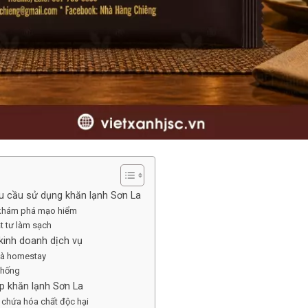
hu cầu sử dụng khăn lạnh Sơn La
nh khám phá mạo hiểm
ật tư làm sạch
 kinh doanh dịch vụ
 và homestay
 thống
p khăn lạnh Sơn La
 chứa hóa chất độc hại