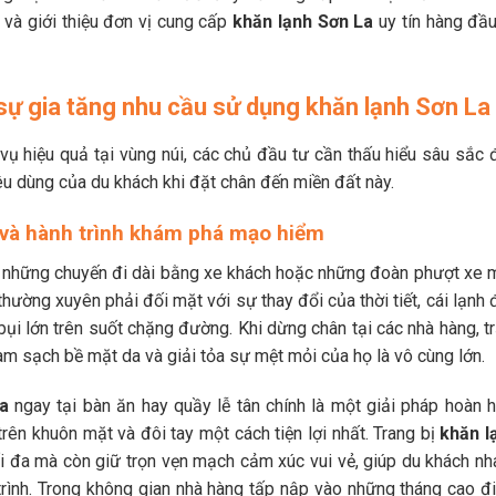
í và giới thiệu đơn vị cung cấp
khăn lạnh Sơn La
uy tín hàng đầu
 sự gia tăng nhu cầu sử dụng khăn lạnh Sơn La
vụ hiệu quả tại vùng núi, các chủ đầu tư cần thấu hiểu sâu sắc 
iêu dùng của du khách khi đặt chân đến miền đất này.
m và hành trình khám phá mạo hiểm
ới những chuyến đi dài bằng xe khách hoặc những đoàn phượt xe 
ường xuyên phải đối mặt với sự thay đổi của thời tiết, cái lạnh 
ụi lớn trên suốt chặng đường. Khi dừng chân tại các nhà hàng, t
àm sạch bề mặt da và giải tỏa sự mệt mỏi của họ là vô cùng lớn.
a
ngay tại bàn ăn hay quầy lễ tân chính là một giải pháp hoàn h
rên khuôn mặt và đôi tay một cách tiện lợi nhất. Trang bị
khăn l
ối đa mà còn giữ trọn vẹn mạch cảm xúc vui vẻ, giúp du khách nh
trình. Trong không gian nhà hàng tấp nập vào những tháng cao đ