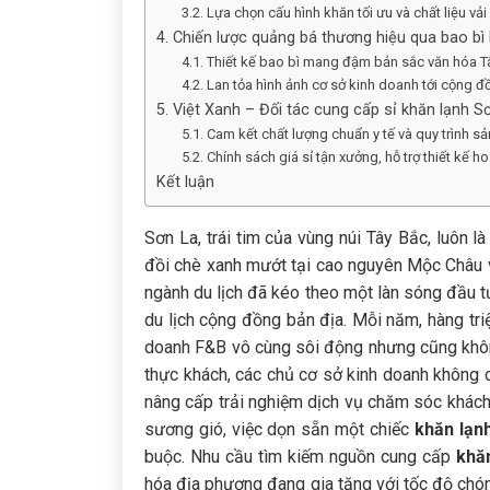
3.2. Lựa chọn cấu hình khăn tối ưu và chất liệu vải
4. Chiến lược quảng bá thương hiệu qua bao bì
4.1. Thiết kế bao bì mang đậm bản sắc văn hóa T
4.2. Lan tỏa hình ảnh cơ sở kinh doanh tới cộng 
5. Việt Xanh – Đối tác cung cấp sỉ khăn lạnh S
5.1. Cam kết chất lượng chuẩn y tế và quy trình sả
5.2. Chính sách giá sỉ tận xưởng, hỗ trợ thiết kế h
Kết luận
Sơn La, trái tim của vùng núi Tây Bắc, luôn 
đồi chè xanh mướt tại cao nguyên Mộc Châu v
ngành du lịch đã kéo theo một làn sóng đầu t
du lịch cộng đồng bản địa. Mỗi năm, hàng tr
doanh F&B vô cùng sôi động nhưng cũng khôn
thực khách, các chủ cơ sở kinh doanh không 
nâng cấp trải nghiệm dịch vụ chăm sóc khác
sương gió, việc dọn sẵn một chiếc
khăn lạn
buộc. Nhu cầu tìm kiếm nguồn cung cấp
khă
hóa địa phương đang gia tăng với tốc độ chóng