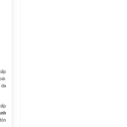
cấp
ái.
, da
cấp
ạnh
tôn