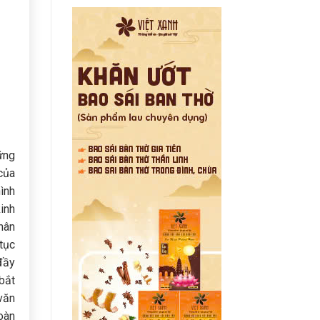
ững
của
ình
inh
hân
tục
đầy
bắt
văn
oàn