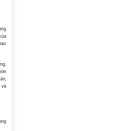
ừng
của
hao
ng.
hờn
ăn,
 và
ọng