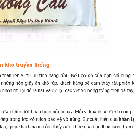
ăn khô truyền thống
n toàn lên vị trí ưu tiên hàng đầu. Nếu cơ sở của bạn chỉ cung 
 những hộp giấy ăn khô ráp, khách hàng sẽ cảm thấy rất phiền to
hờn rít, lại dễ rã nát và để lại các vệt xơ bông trắng trên da tay
 đã chấm dứt hoàn toàn nỗi lo này. Mỗi vị khách sẽ được cung 
ỡng trong lớp vỏ nilon bảo vệ vô trùng. Sự xuất hiện của
khăn l
đáo, giúp khách hàng cảm thấy sức khỏe của bản thân luôn được 