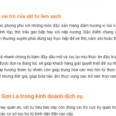
vai trò của vật tư làm sạch
ực phong phú với những món đặc sản mang đậm hương vị núi r
nh tộp, thịt trâu gác bếp hay xôi nếp nương. Đặc điểm chung 
 thường xuyên phải dùng tay trực tiếp để xé thịt, nắm xôi hoặc t
sẽ nhanh chóng bị bám đầy dầu mỡ và lưu lại mùi thức ăn đặc trư
ược dọn ra đúng lúc sẽ giúp khách hàng giải quyết triệt để sự n
p hương thơm tự nhiên còn giúp trung hòa các mùi hôi từ thức 
 nhưng đắt giá, giúp bữa tiệc ẩm thực vùng cao trở nên trọn vẹn
h Sơn La trong kinh doanh dịch vụ
ay quán ăn, vật tư tiêu hao này còn đóng vai trò cực kỳ quan tr
 các cơ sở lưu trú từ bình dân đến cao cấp.