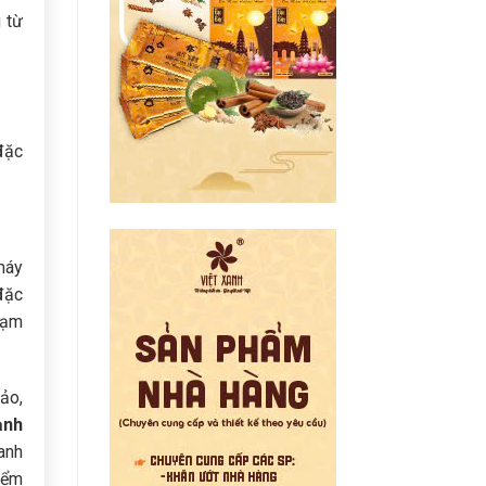
 từ
đặc
máy
đặc
rạm
ảo,
ạnh
anh
iểm