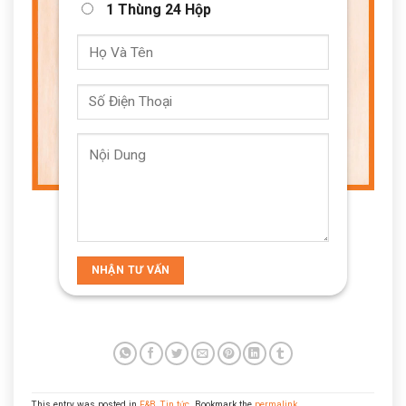
1 Thùng 24 Hộp
This entry was posted in
F&B
,
Tin tức
. Bookmark the
permalink
.