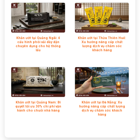
Khăn ướt tại Quảng Ngãi: 4
Khăn ướt tại Thừa Thiên Huế:
cấu hình phôi vải dầy dặn
Xu hướng nâng cấp chất
chuyên dụng cho hệ thống
lượng dịch vụ chăm sóc
lẩu
khách hàng
Khăn ướt tại Quảng Nam: Bí
Khăn ướt tại Đà Nẵng: Xu
quyết tối ưu 30% chi phí vận
hướng nâng cấp chất lượng
hành cho chuỗi nhà hàng
dịch vụ chăm sóc khách
hàng