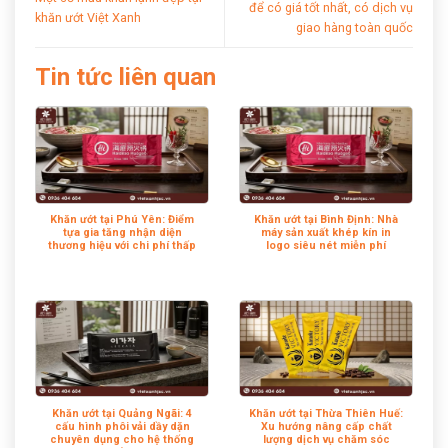
để có giá tốt nhất, có dịch vụ
khăn ướt Việt Xanh
giao hàng toàn quốc
Tin tức liên quan
Khăn ướt tại Phú Yên: Điểm
Khăn ướt tại Bình Định: Nhà
tựa gia tăng nhận diện
máy sản xuất khép kín in
thương hiệu với chi phí thấp
logo siêu nét miễn phí
Khăn ướt tại Quảng Ngãi: 4
Khăn ướt tại Thừa Thiên Huế:
cấu hình phôi vải dầy dặn
Xu hướng nâng cấp chất
chuyên dụng cho hệ thống
lượng dịch vụ chăm sóc