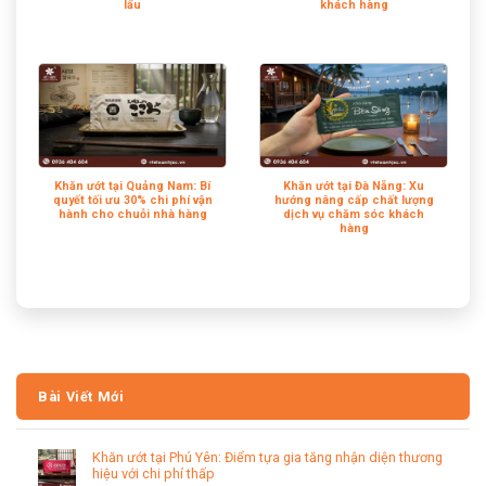
lẩu
khách hàng
Khăn ướt tại Quảng Nam: Bí
Khăn ướt tại Đà Nẵng: Xu
quyết tối ưu 30% chi phí vận
hướng nâng cấp chất lượng
hành cho chuỗi nhà hàng
dịch vụ chăm sóc khách
hàng
Bài Viết Mới
Khăn ướt tại Phú Yên: Điểm tựa gia tăng nhận diện thương
hiệu với chi phí thấp