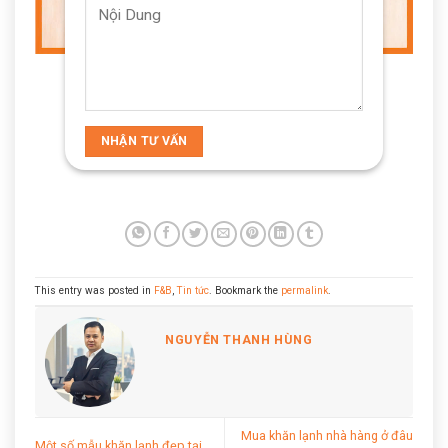
This entry was posted in
F&B
,
Tin tức
. Bookmark the
permalink
.
NGUYỄN THANH HÙNG
Mua khăn lạnh nhà hàng ở đâu
Một số mẫu khăn lạnh đẹp tại