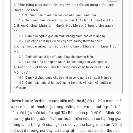
1. Tiềm năng kinh doanh ẩm thực và nhu cầu sử dụng khăn lạnh
Huyện Hóc Môn
1.1. Sự phát triển mạnh mẽ của các nhà hàng sinh thái
1.2. Xu hướng nâng cấp dịch vụ từ chiếc khăn lạnh Huyện Hóc Môn
2. Bí quyết chọn khăn lạnh Huyện Hóc Môn chất lượng cho quán
ăn
2.1. Đảm bảo nguồn gốc an toàn, không chứa hóa chất độc hại
2.2. Lựa chọn chất liệu vải dầy dặn và hương thơm tự nhiên
3. Chiến lược marketing hiệu quả nhờ bao bì khăn lạnh Huyện Hóc
Môn
3.1. Thiết kế bao bì tạo dấu ấn riêng cho thương hiệu
3.2. Lan tỏa hình ảnh quán ăn tới khách hàng khu vực ngoại ô
4. Xưởng in Việt Xanh – Đối tác cung cấp khăn lạnh Huyện Hóc
Môn uy tín
4.1. Cam kết chất lượng chuẩn y tế và công nghệ sản xuất hiện đại
4.2. Chính sách giá sỉ tận xưởng, hỗ trợ thiết kế hoàn toàn miễn phí
Kết luận
Huyện Hóc Môn đang chứng kiến một tốc độ đô thị hóa mạnh mẽ,
vươn mình trở thành một trong những khu vực ngoại ô phát triển
sầm uất bậc nhất tại cửa ngõ Tây Bắc thành phố Hồ Chí Minh. Kéo
theo sự gia tăng dân số và sự hoàn thiện của cơ sở hạ tầng giao
thông là sự bùng nổ của ngành dịch vụ nhà hàng, quán ăn. Với lợi
thế quỹ đất rộng, nơi đây tập trung rất nhiều mô hình ẩm thực sinh