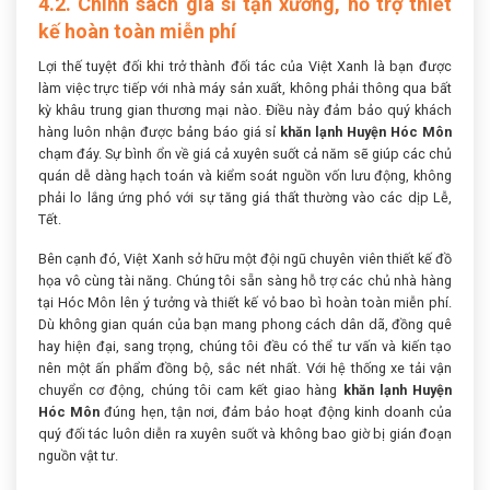
4.2. Chính sách giá sỉ tận xưởng, hỗ trợ thiết
kế hoàn toàn miễn phí
Lợi thế tuyệt đối khi trở thành đối tác của Việt Xanh là bạn được
làm việc trực tiếp với nhà máy sản xuất, không phải thông qua bất
kỳ khâu trung gian thương mại nào. Điều này đảm bảo quý khách
hàng luôn nhận được bảng báo giá sỉ
khăn lạnh Huyện Hóc Môn
chạm đáy. Sự bình ổn về giá cả xuyên suốt cả năm sẽ giúp các chủ
quán dễ dàng hạch toán và kiểm soát nguồn vốn lưu động, không
phải lo lắng ứng phó với sự tăng giá thất thường vào các dịp Lễ,
Tết.
Bên cạnh đó, Việt Xanh sở hữu một đội ngũ chuyên viên thiết kế đồ
họa vô cùng tài năng. Chúng tôi sẵn sàng hỗ trợ các chủ nhà hàng
tại Hóc Môn lên ý tưởng và thiết kế vỏ bao bì hoàn toàn miễn phí.
Dù không gian quán của bạn mang phong cách dân dã, đồng quê
hay hiện đại, sang trọng, chúng tôi đều có thể tư vấn và kiến tạo
nên một ấn phẩm đồng bộ, sắc nét nhất. Với hệ thống xe tải vận
chuyển cơ động, chúng tôi cam kết giao hàng
khăn lạnh Huyện
Hóc Môn
đúng hẹn, tận nơi, đảm bảo hoạt động kinh doanh của
quý đối tác luôn diễn ra xuyên suốt và không bao giờ bị gián đoạn
nguồn vật tư.