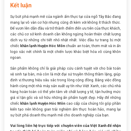
Kết luận
Sự bứt phá mạnh mẽ của ngành ẩm thực tại cửa ngõ Tây Bắc đang
mang lại vô vàn cơ hội nhưng cũng đi kèm với không ít thách thức.
Để vươn lên dẫn đầu và trở thành điểm đến ưu tiên của thực khách,
các chủ cơ sở kinh doanh cần không ngừng hoàn thiện chất lượng
dịch vụ từ những chi tiết nhỏ nhặt nhất. Việc đầu tư trang bị một
chiếc
khăn lạnh Huyện Hóc Môn
chuẩn an toàn, thơm mát và in ấn
logo sắc nét chính là một chiến lược khác biệt hóa vô cùng khôn
ngoan.
Sản phẩm không chỉ là giải pháp cứu cánh tuyệt vời cho bài toán
vệ sinh tại bàn, mà còn là một đại sứ truyền thông thầm lặng, giúp
định vị thương hiệu sâu sắc trong lòng cộng đồng. Bằng việc đồng
hành cùng một nhà máy sản xuất uy tín như Việt Xanh, các chủ nhà
hàng hoàn toàn có thể yên tâm về chất lượng y tế, tận hưởng mức
giá sỉ tận gốc và sở hữu những ấn phẩm tuyệt đẹp. Hãy để những
chiếc
khăn lạnh Huyện Hóc Môn
cao cấp của chúng tôi góp phần
kiến tạo nên không gian trải nghiệm ẩm thực hoàn hảo, mang lại
sự bứt phá doanh thu mạnh mẽ cho doanh nghiệp của bạn.
Vui lòng liên hệ trực tiếp với chuyên viên của Việt Xanh để nhận