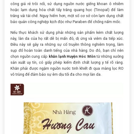
công giá rẻ trôi nổi, sử dụng nguồn nước giếng khoan ô nhiễm
hoặc lạm dụng hóa chất tẩy trắng quang học (Tinopal) để làm
trắng vải tái chế. Nguy hiểm hơn, một số cơ sở còn lạm dụng chất
bảo quản công nghiệp kịch độc như Paraben để chống nấm mốc.
Nếu thực khách sử dụng phải những sản phẩm kém chất lượng
này, làn da của họ rất dễ bị mẩn đỏ, dị ứng và viêm da tiếp xúc.
Điều này sẽ gây ra những sự cố truyền thông nghiêm trọng, làm
sụp đổ hoàn toàn danh tiếng của nhà hàng. Do đó, bạn chỉ nên
chọn nguồn cung cấp
khăn lạnh Huyện Hóc Môn
từ những xưởng
sản xuất uy tín, có giấy phép kiểm định chất lượng y tế rõ ràng.
Khăn phải được ngậm nguồn nước tinh khiết đi qua màng lọc RO
vô trùng để đảm bảo sự êm dịu tối đa cho mọi làn da.