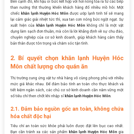
Bên cạnh đó, khí hậu oi bức kết hợp với hơi nóng tỏa ra từ các bếp
than nướng thịt thường khiến khách hàng đổ nhiều mồ hôi. Một
chiếc
khăn lạnh Huyện Hóc Môn
được ướp lạnh tinh tế sẽ mang
lại cảm giác giải nhiệt tức thì, xua tan cơn nóng bức ngột ngạt. Sự
xuất hiện của
khăn lạnh Huyện Hóc Môn
không chỉ là một vật
dụng làm sạch đơn thuần, mà còn là lời khẳng định về sự chu đáo,
chuyên nghiệp của cơ sở kinh doanh, giúp khách hàng cảm thấy
bản thân được tôn trọng và chăm sóc tận tình.
2. Bí quyết chọn khăn lạnh Huyện Hóc
Môn chất lượng cho quán ăn
Thị trường cung ứng vật tư nhà hàng vô cùng phong phú với nhiều
mức giá khác nhau. Để đảm bảo tính an toàn cho thực khách và
tiết kiệm ngân sách, các chủ cơ sở kinh doanh cần nắm vững một
số tiêu chí then chốt khi nhập sỉ
khăn lạnh Huyện Hóc Môn
.
2.1. Đảm bảo nguồn gốc an toàn, không chứa
hóa chất độc hại
Tiêu chí an toàn sức khỏe phải luôn được đặt lên bục cao nhất.
Bạn cần tránh xa các sản phẩm
khăn lạnh Huyện Hóc Môn
gia