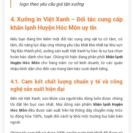
logo theo yêu cầu giá tận xưởng
4. Xưởng in Việt Xanh – Đối tác cung cấp
khăn lạnh Huyện Hóc Môn uy tín
Nếu bạn đang tìm kiếm một đối tác cung ứng vật tư có tâm, có
tầm, đủ năng lực đáp ứng những yêu cầu khắt khe nhất tại khu vực
Tây Bắc thành phố, xưởng sản xuất Việt Xanh tự hào là sự lựa chọn
hoàn hảo dành cho bạn. Chúng tôi hiện đang phân phối
khăn lạnh
Huyện Hóc Môn
cho hàng trăm cơ sở kinh doanh, từ các quán
nhậu bình dân cho đến các trung tâm tiệc cưới danh tiếng.
4.1. Cam kết chất lượng chuẩn y tế và công
nghệ sản xuất hiện đại
Đến với Việt Xanh, sức khỏe của người tiêu dùng luôn được chúng
tôi đặt lên bục cao nhất. Mọi dòng sản phẩm
khăn lạnh Huyện
Hóc Môn
đều được sản xuất trên hệ thống dây chuyền máy móc
tự động hóa 100%, tuyệt đối cách ly khỏi môi trường bụi bẩn bên
ngoài.
Chúng tôi cam kết sử dụng 100% nguồn nước tinh khiết đã được xử