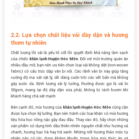
2.2. Lựa chọn chất liệu vải dầy dặn và hương
thơm tự nhiên
Chất lượng lõi vải là yếu tố cốt lõi quyết định khả năng làm sạch
của chiếc
khăn lạnh Huyện Hóc Môn
. Đối với môi trường quán ăn
nhiều dầu mỡ, bạn nên ưu tiên chọn loại vải không dệt (non-woven
fabric) có cấu trúc dập vân bi nổi. Các rãnh vân bi này giúp tăng
cường độ ma sát vật lý, dễ dàng cuốn trôi các vết bẩn mà không
gây xước da. Định lượng vải lý tưởng, thường được gọi là vải bi
50gsm, mang lại độ dày dặn vừa phải, không bị rách bươm khi
khách hàng chà xát mạnh.
Bên cạnh đó, mùi hương của
khăn lạnh Huyện Hóc Môn
cũng cần
được lựa chọn kỹ lưỡng. Bạn nên tránh các loại khăn có mùi hương
liệu hóa học nồng nặc gây đau đầu. Thay vào đó, hãy chọn những
sản phẩm sử dụng tinh dầu thiên nhiên nguyên chất như hương sả
chanh, hương bạc hà hay trà xanh. Những nốt hương thảo mộc tự
nhiên này có tác dụng kháng khuẩn, trung hòa mùi thức ăn và