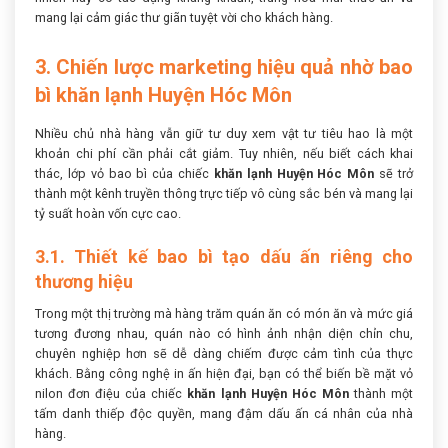
mang lại cảm giác thư giãn tuyệt vời cho khách hàng.
3. Chiến lược marketing hiệu quả nhờ bao
bì khăn lạnh Huyện Hóc Môn
Nhiều chủ nhà hàng vẫn giữ tư duy xem vật tư tiêu hao là một
khoản chi phí cần phải cắt giảm. Tuy nhiên, nếu biết cách khai
thác, lớp vỏ bao bì của chiếc
khăn lạnh Huyện Hóc Môn
sẽ trở
thành một kênh truyền thông trực tiếp vô cùng sắc bén và mang lại
tỷ suất hoàn vốn cực cao.
3.1. Thiết kế bao bì tạo dấu ấn riêng cho
thương hiệu
Trong một thị trường mà hàng trăm quán ăn có món ăn và mức giá
tương đương nhau, quán nào có hình ảnh nhận diện chỉn chu,
chuyên nghiệp hơn sẽ dễ dàng chiếm được cảm tình của thực
khách. Bằng công nghệ in ấn hiện đại, bạn có thể biến bề mặt vỏ
nilon đơn điệu của chiếc
khăn lạnh Huyện Hóc Môn
thành một
tấm danh thiếp độc quyền, mang đậm dấu ấn cá nhân của nhà
hàng.