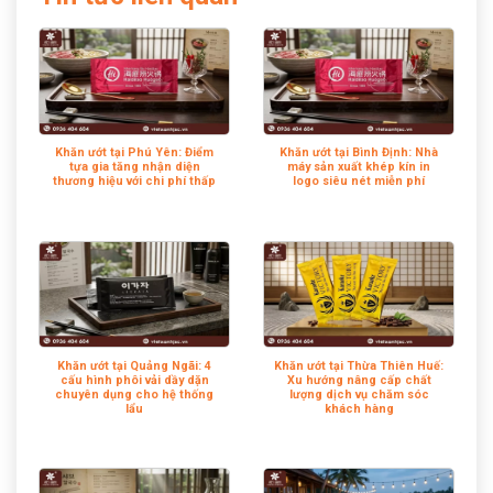
Khăn ướt tại Phú Yên: Điểm
Khăn ướt tại Bình Định: Nhà
tựa gia tăng nhận diện
máy sản xuất khép kín in
thương hiệu với chi phí thấp
logo siêu nét miễn phí
Khăn ướt tại Quảng Ngãi: 4
Khăn ướt tại Thừa Thiên Huế:
cấu hình phôi vải dầy dặn
Xu hướng nâng cấp chất
chuyên dụng cho hệ thống
lượng dịch vụ chăm sóc
lẩu
khách hàng