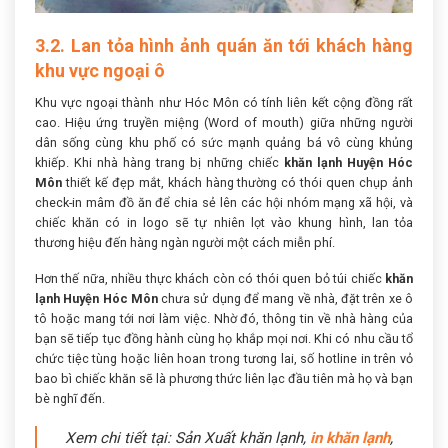
3.2. Lan tỏa hình ảnh quán ăn tới khách hàng
khu vực ngoại ô
Khu vực ngoại thành như Hóc Môn có tính liên kết cộng đồng rất
cao. Hiệu ứng truyền miệng (Word of mouth) giữa những người
dân sống cùng khu phố có sức mạnh quảng bá vô cùng khủng
khiếp. Khi nhà hàng trang bị những chiếc
khăn lạnh Huyện Hóc
Môn
thiết kế đẹp mắt, khách hàng thường có thói quen chụp ảnh
check-in mâm đồ ăn để chia sẻ lên các hội nhóm mạng xã hội, và
chiếc khăn có in logo sẽ tự nhiên lọt vào khung hình, lan tỏa
thương hiệu đến hàng ngàn người một cách miễn phí.
Hơn thế nữa, nhiều thực khách còn có thói quen bỏ túi chiếc
khăn
lạnh Huyện Hóc Môn
chưa sử dụng để mang về nhà, đặt trên xe ô
tô hoặc mang tới nơi làm việc. Nhờ đó, thông tin về nhà hàng của
bạn sẽ tiếp tục đồng hành cùng họ khắp mọi nơi. Khi có nhu cầu tổ
chức tiệc tùng hoặc liên hoan trong tương lai, số hotline in trên vỏ
bao bì chiếc khăn sẽ là phương thức liên lạc đầu tiên mà họ và bạn
bè nghĩ đến.
Xem chi tiết tại: Sản Xuất khăn lạnh,
in khăn lạnh
,