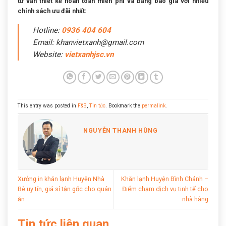
tư vấn thiết kế hoàn toàn miễn phí và bảng báo giá với nhiều
chính sách ưu đãi nhất:
Hotline:
0936 404 604
Email: khanvietxanh@gmail.com
Website:
vietxanhjsc.vn
This entry was posted in
F&B
,
Tin tức
. Bookmark the
permalink
.
NGUYỄN THANH HÙNG
Xưởng in khăn lạnh Huyện Nhà
Khăn lạnh Huyện Bình Chánh –
Bè uy tín, giá sỉ tận gốc cho quán
Điểm chạm dịch vụ tinh tế cho
ăn
nhà hàng
Tin tức liên quan