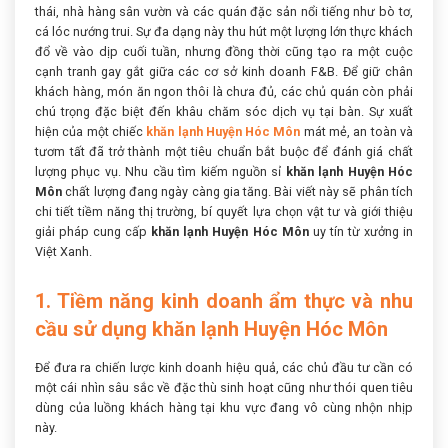
thái, nhà hàng sân vườn và các quán đặc sản nổi tiếng như bò tơ,
cá lóc nướng trui. Sự đa dạng này thu hút một lượng lớn thực khách
đổ về vào dịp cuối tuần, nhưng đồng thời cũng tạo ra một cuộc
cạnh tranh gay gắt giữa các cơ sở kinh doanh F&B. Để giữ chân
khách hàng, món ăn ngon thôi là chưa đủ, các chủ quán còn phải
chú trọng đặc biệt đến khâu chăm sóc dịch vụ tại bàn. Sự xuất
hiện của một chiếc
khăn lạnh Huyện Hóc Môn
mát mẻ, an toàn và
tươm tất đã trở thành một tiêu chuẩn bắt buộc để đánh giá chất
lượng phục vụ. Nhu cầu tìm kiếm nguồn sỉ
khăn lạnh Huyện Hóc
Môn
chất lượng đang ngày càng gia tăng. Bài viết này sẽ phân tích
chi tiết tiềm năng thị trường, bí quyết lựa chọn vật tư và giới thiệu
giải pháp cung cấp
khăn lạnh Huyện Hóc Môn
uy tín từ xưởng in
Việt Xanh.
1. Tiềm năng kinh doanh ẩm thực và nhu
cầu sử dụng khăn lạnh Huyện Hóc Môn
Để đưa ra chiến lược kinh doanh hiệu quả, các chủ đầu tư cần có
một cái nhìn sâu sắc về đặc thù sinh hoạt cũng như thói quen tiêu
dùng của luồng khách hàng tại khu vực đang vô cùng nhộn nhịp
này.