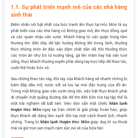
1.1. Sự phát triển mạnh mẽ của các nhà hàng
sinh thái
Điểm nhấn nổi bật nhất của bức tranh ẩm thực tại Hóc Môn là sự
phát triển của các nhà hàng có không gian mở, ẩm thực đồng quê
và các quán nhậu sân vườn. Khách hàng từ các quận trung tâm
thường tìm đến đây để tận hưởng không khí trong lành, thưởng
thức những món ăn đặc sản đậm chất dân dã. Khi thưởng thức
các món ăn như bò tơ nướng tảng, gà lên mâm hay hải sản tươi
sống, thực khách thường xuyên phải dùng tay trực tiếp để thao tác,
cuốn thịt hoặc bóc vỏ.
Sau những thao tác này, đôi tay của khách hàng sẽ nhanh chóng bị
bám đầy dầu mỡ, nước sốt và lưu lại mùi đặc trưng của đồ ăn.
Trong một không gian sân vườn rộng lớn, việc bắt thực khách phải
di chuyển một quãng đường dài để tìm đến bồn rửa tay tập thể là
một trải nghiệm rất bất tiện. Việc dọn sẵn một chiếc
khăn lạnh
Huyện Hóc Môn
ngay tại bàn chính là giải pháp hoàn hảo, giúp
thực khách dễ dàng làm sạch đôi tay một cách thanh lịch, nhanh
chóng. Trang bị
khăn lạnh Huyện Hóc Môn
giúp duy trì sự thoải
mái và giữ trọn vẹn mạch cảm xúc vui vẻ của bữa tiệc.