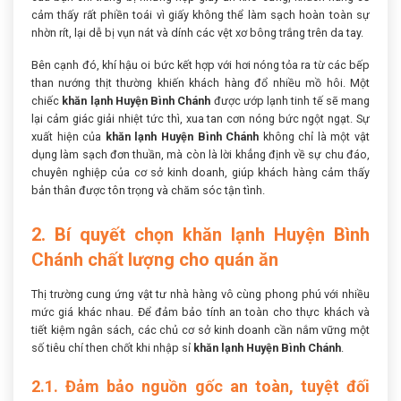
cảm thấy rất phiền toái vì giấy không thể làm sạch hoàn toàn sự
nhờn rít, lại dễ bị vụn nát và dính các vệt xơ bông trắng trên da tay.
Bên cạnh đó, khí hậu oi bức kết hợp với hơi nóng tỏa ra từ các bếp
than nướng thịt thường khiến khách hàng đổ nhiều mồ hôi. Một
chiếc
khăn lạnh Huyện Bình Chánh
được ướp lạnh tinh tế sẽ mang
lại cảm giác giải nhiệt tức thì, xua tan cơn nóng bức ngột ngạt. Sự
xuất hiện của
khăn lạnh Huyện Bình Chánh
không chỉ là một vật
dụng làm sạch đơn thuần, mà còn là lời khẳng định về sự chu đáo,
chuyên nghiệp của cơ sở kinh doanh, giúp khách hàng cảm thấy
bản thân được tôn trọng và chăm sóc tận tình.
2. Bí quyết chọn khăn lạnh Huyện Bình
Chánh chất lượng cho quán ăn
Thị trường cung ứng vật tư nhà hàng vô cùng phong phú với nhiều
mức giá khác nhau. Để đảm bảo tính an toàn cho thực khách và
tiết kiệm ngân sách, các chủ cơ sở kinh doanh cần nắm vững một
số tiêu chí then chốt khi nhập sỉ
khăn lạnh Huyện Bình Chánh
.
2.1. Đảm bảo nguồn gốc an toàn, tuyệt đối