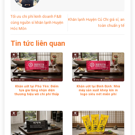
Tối ưu chi phí kinh doanh F&B
Khăn lạnh Huyện Củ Chi giá sỉ, an
cùng nguồn sỉ khăn lạnh Huyện
toàn chuẩn y tế
Hóc Môn
Tin tức liên quan
Khăn ướt tại Phú Yên: Điểm
Khăn ướt tại Bình Định: Nhà
tựa gia tăng nhận diện
máy sản xuất khép kín in
thương hiệu với chi phí thấp
logo siêu nét miễn phí