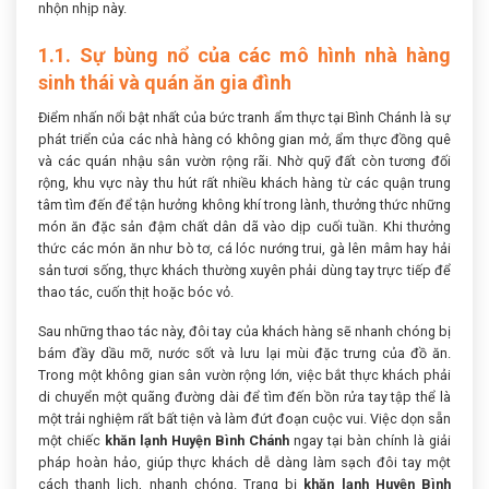
nhộn nhịp này.
1.1. Sự bùng nổ của các mô hình nhà hàng
sinh thái và quán ăn gia đình
Điểm nhấn nổi bật nhất của bức tranh ẩm thực tại Bình Chánh là sự
phát triển của các nhà hàng có không gian mở, ẩm thực đồng quê
và các quán nhậu sân vườn rộng rãi. Nhờ quỹ đất còn tương đối
rộng, khu vực này thu hút rất nhiều khách hàng từ các quận trung
tâm tìm đến để tận hưởng không khí trong lành, thưởng thức những
món ăn đặc sản đậm chất dân dã vào dịp cuối tuần. Khi thưởng
thức các món ăn như bò tơ, cá lóc nướng trui, gà lên mâm hay hải
sản tươi sống, thực khách thường xuyên phải dùng tay trực tiếp để
thao tác, cuốn thịt hoặc bóc vỏ.
Sau những thao tác này, đôi tay của khách hàng sẽ nhanh chóng bị
bám đầy dầu mỡ, nước sốt và lưu lại mùi đặc trưng của đồ ăn.
Trong một không gian sân vườn rộng lớn, việc bắt thực khách phải
di chuyển một quãng đường dài để tìm đến bồn rửa tay tập thể là
một trải nghiệm rất bất tiện và làm đứt đoạn cuộc vui. Việc dọn sẵn
một chiếc
khăn lạnh Huyện Bình Chánh
ngay tại bàn chính là giải
pháp hoàn hảo, giúp thực khách dễ dàng làm sạch đôi tay một
cách thanh lịch, nhanh chóng. Trang bị
khăn lạnh Huyện Bình