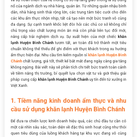
nổ của ngành dịch vụ nhà hàng, quán ăn. Từ những quán nhậu bình
dân, nhà hàng sinh thái rộng lớn, các trung tâm tiệc cưới cho đến
các khu ẩm thực nhộn nhịp, tất cả tạo nên một bức tranh vô cùng
đa dạng. Sự cạnh tranh khốc liệt đòi hỏi các chủ cơ sở không chỉ
chú trọng vào chất lượng món ăn mà còn phải liên tục đổi mới,
nâng cấp trải nghiệm dịch vụ. Sự xuất hiện của một chiếc
khăn
lạnh Huyện Bình Chánh
tươm tất, an toàn đã trở thành một tiêu
chuẩn không thể thiếu để ghi điểm với thực khách trong xu hướng
ẩm thực hiện đại. Nhu cầu tìm kiếm nguồn sỉ
khăn lạnh Huyện Bình
Chánh
chất lượng, giá tốt, thiết kế bắt mắt đang ngày càng gia tăng
không ngừng. Bài viết này sẽ phân tích chi tiết bức tranh toàn cảnh
về tiềm năng thị trường, bí quyết lựa chọn vật tư và giới thiệu giải
pháp cung cấp
khăn lạnh Huyện Bình Chánh
uy tín đến từ xưởng in
Việt Xanh.
1. Tiềm năng kinh doanh ẩm thực và nhu
cầu sử dụng khăn lạnh Huyện Bình Chánh
Để đưa ra chiến lược kinh doanh hiệu quả, các chủ đầu tư cần có
một cái nhìn sâu sắc, toàn diện về đặc thù sinh hoạt cũng như thói
quen tiêu dùng của luồng khách hàng tại khu vực đang vô cùng