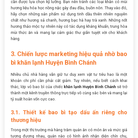
cần được lựa chọn kỹ lưỡng. Bạn nên tránh các loại khăn có mùi
hương liệu hóa học nồng nặc gây đau đầu, buồn nôn. Thay vào đó,
hãy chọn những sản phẩm sử dụng tinh dầu thiên nhiên nguyên
chất như hương sả chanh, hương bạc hà hay trà xanh. Những nốt
hương thảo mộc tự nhiên này có tác dụng kháng khuẩn, trung hòa
mùi thức ăn và mang lại cảm giác thư giãn tuyệt vời cho khách
hàng.
3. Chiến lược marketing hiệu quả nhờ bao
bì khăn lạnh Huyện Bình Chánh
Nhiều chủ nhà hàng vẫn giữ tư duy xem vật tư tiêu hao là một
khoản chi phí cần phải cắt giảm. Tuy nhiên, nếu biết cách khai
thác, lớp vỏ bao bì của chiếc
khăn lạnh Huyện Bình Chánh
sẽ trở
thành một kênh truyền thông trực tiếp vô cùng sắc bén và mang lại
tỷ suất hoàn vốn cực cao.
3.1. Thiết kế bao bì tạo dấu ấn riêng cho
thương hiệu
Trong một thị trường mà hàng trăm quán ăn có món ăn và mức giá
tương đương nhau, quán nào có hình ảnh nhận diện chỉn chu,