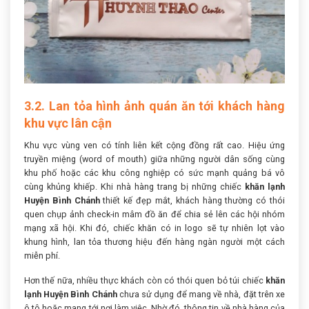
3.2. Lan tỏa hình ảnh quán ăn tới khách hàng
khu vực lân cận
Khu vực vùng ven có tính liên kết cộng đồng rất cao. Hiệu ứng
truyền miệng (word of mouth) giữa những người dân sống cùng
khu phố hoặc các khu công nghiệp có sức mạnh quảng bá vô
cùng khủng khiếp. Khi nhà hàng trang bị những chiếc
khăn lạnh
Huyện Bình Chánh
thiết kế đẹp mắt, khách hàng thường có thói
quen chụp ảnh check-in mâm đồ ăn để chia sẻ lên các hội nhóm
mạng xã hội. Khi đó, chiếc khăn có in logo sẽ tự nhiên lọt vào
khung hình, lan tỏa thương hiệu đến hàng ngàn người một cách
miễn phí.
Hơn thế nữa, nhiều thực khách còn có thói quen bỏ túi chiếc
khăn
lạnh Huyện Bình Chánh
chưa sử dụng để mang về nhà, đặt trên xe
ô tô hoặc mang tới nơi làm việc. Nhờ đó, thông tin về nhà hàng của