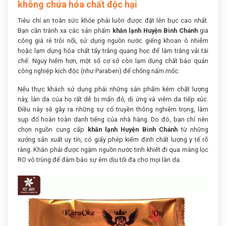
không chứa hóa chất độc hại
Tiêu chí an toàn sức khỏe phải luôn được đặt lên bục cao nhất.
Bạn cần tránh xa các sản phẩm
khăn lạnh Huyện Bình Chánh
gia
công giá rẻ trôi nổi, sử dụng nguồn nước giếng khoan ô nhiễm
hoặc lạm dụng hóa chất tẩy trắng quang học để làm trắng vải tái
chế. Nguy hiểm hơn, một số cơ sở còn lạm dụng chất bảo quản
công nghiệp kịch độc (như Paraben) để chống nấm mốc.
Nếu thực khách sử dụng phải những sản phẩm kém chất lượng
này, làn da của họ rất dễ bị mẩn đỏ, dị ứng và viêm da tiếp xúc.
Điều này sẽ gây ra những sự cố truyền thông nghiêm trọng, làm
sụp đổ hoàn toàn danh tiếng của nhà hàng. Do đó, bạn chỉ nên
chọn nguồn cung cấp
khăn lạnh Huyện Bình Chánh
từ những
xưởng sản xuất uy tín, có giấy phép kiểm định chất lượng y tế rõ
ràng. Khăn phải được ngậm nguồn nước tinh khiết đi qua màng lọc
RO vô trùng để đảm bảo sự êm dịu tối đa cho mọi làn da.