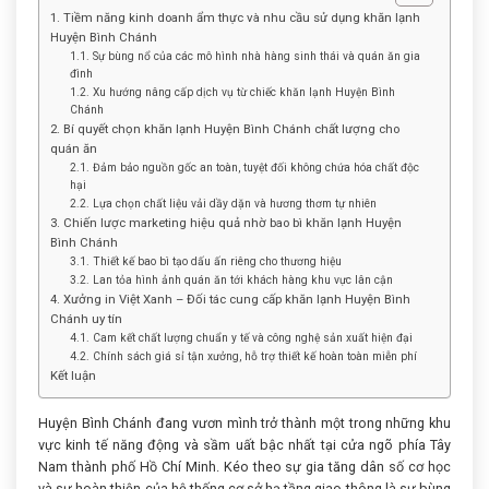
1. Tiềm năng kinh doanh ẩm thực và nhu cầu sử dụng khăn lạnh
Huyện Bình Chánh
1.1. Sự bùng nổ của các mô hình nhà hàng sinh thái và quán ăn gia
đình
1.2. Xu hướng nâng cấp dịch vụ từ chiếc khăn lạnh Huyện Bình
Chánh
2. Bí quyết chọn khăn lạnh Huyện Bình Chánh chất lượng cho
quán ăn
2.1. Đảm bảo nguồn gốc an toàn, tuyệt đối không chứa hóa chất độc
hại
2.2. Lựa chọn chất liệu vải dầy dặn và hương thơm tự nhiên
3. Chiến lược marketing hiệu quả nhờ bao bì khăn lạnh Huyện
Bình Chánh
3.1. Thiết kế bao bì tạo dấu ấn riêng cho thương hiệu
3.2. Lan tỏa hình ảnh quán ăn tới khách hàng khu vực lân cận
4. Xưởng in Việt Xanh – Đối tác cung cấp khăn lạnh Huyện Bình
Chánh uy tín
4.1. Cam kết chất lượng chuẩn y tế và công nghệ sản xuất hiện đại
4.2. Chính sách giá sỉ tận xưởng, hỗ trợ thiết kế hoàn toàn miễn phí
Kết luận
Huyện Bình Chánh đang vươn mình trở thành một trong những khu
vực kinh tế năng động và sầm uất bậc nhất tại cửa ngõ phía Tây
Nam thành phố Hồ Chí Minh. Kéo theo sự gia tăng dân số cơ học
và sự hoàn thiện của hệ thống cơ sở hạ tầng giao thông là sự bùng