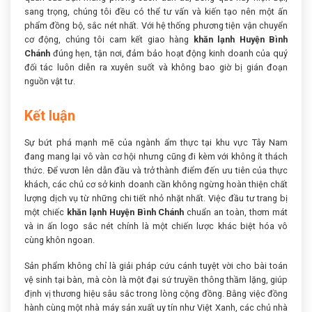
sang trọng, chúng tôi đều có thể tư vấn và kiến tạo nên một ấn
phẩm đồng bộ, sắc nét nhất. Với hệ thống phương tiện vận chuyển
cơ động, chúng tôi cam kết giao hàng
khăn lạnh Huyện Bình
Chánh
đúng hẹn, tận nơi, đảm bảo hoạt động kinh doanh của quý
đối tác luôn diễn ra xuyên suốt và không bao giờ bị gián đoạn
nguồn vật tư.
Kết luận
Sự bứt phá mạnh mẽ của ngành ẩm thực tại khu vực Tây Nam
đang mang lại vô vàn cơ hội nhưng cũng đi kèm với không ít thách
thức. Để vươn lên dẫn đầu và trở thành điểm đến ưu tiên của thực
khách, các chủ cơ sở kinh doanh cần không ngừng hoàn thiện chất
lượng dịch vụ từ những chi tiết nhỏ nhặt nhất. Việc đầu tư trang bị
một chiếc
khăn lạnh Huyện Bình Chánh
chuẩn an toàn, thơm mát
và in ấn logo sắc nét chính là một chiến lược khác biệt hóa vô
cùng khôn ngoan.
Sản phẩm không chỉ là giải pháp cứu cánh tuyệt vời cho bài toán
vệ sinh tại bàn, mà còn là một đại sứ truyền thông thầm lặng, giúp
định vị thương hiệu sâu sắc trong lòng cộng đồng. Bằng việc đồng
hành cùng một nhà máy sản xuất uy tín như Việt Xanh, các chủ nhà