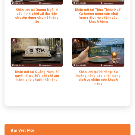
Khăn ướt tại Quảng Ngãi: 4
Khăn ướt tại Thừa Thiên Huế:
cấu hình phôi vải dầy dặn
Xu hướng nâng cấp chất
chuyên dụng cho hệ thống
lượng dịch vụ chăm sóc
lẩu
khách hàng
Khăn ướt tại Quảng Nam: Bí
Khăn ướt tại Đà Nẵng: Xu
quyết tối ưu 30% chi phí vận
hướng nâng cấp chất lượng
hành cho chuỗi nhà hàng
dịch vụ chăm sóc khách
hàng
Bài Viết Mới