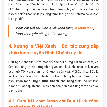
bạn sẽ tiếp tục đồng hành cùng họ khắp mọi nơi. Khi có nhu cầu tổ
chức tiệc tùng hoặc liên hoan trong tương lai, số hotline in trên vỏ
bao bì chiếc khăn sẽ là phương thức liên lạc đầu tiên mà họ và bạn
bè nghĩ đến.
Xem chi tiết tại: Sản Xuất khăn lạnh,
in khăn lạnh
,
logo theo yêu cầu giá tận xưởng
4. Xưởng in Việt Xanh – Đối tác cung cấp
khăn lạnh Huyện Bình Chánh uy tín
Nếu bạn đang tìm kiếm một đối tác cung ứng vật tư có tâm, có
tầm, đủ năng lực đáp ứng những yêu cầu khắt khe nhất tại khu vực
cửa ngõ Tây Nam thành phố, xưởng sản xuất Việt Xanh tự hào là
sự lựa chọn hoàn hảo dành cho bạn. Chúng tôi hiện đang phân
phối
khăn lạnh Huyện Bình Chánh
cho hàng trăm cơ sở kinh
doanh, từ các quán nhậu bình dân cho đến các trung tâm tiệc cưới
danh tiếng.
4.1. Cam kết chất lượng chuẩn y tế và công
nghệ sản xuất hiện đại