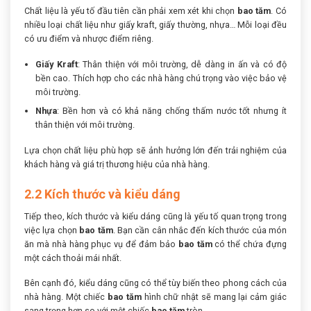
Chất liệu là yếu tố đầu tiên cần phải xem xét khi chọn
bao tăm
. Có
nhiều loại chất liệu như giấy kraft, giấy thường, nhựa… Mỗi loại đều
có ưu điểm và nhược điểm riêng.
Giấy Kraft
: Thân thiện với môi trường, dễ dàng in ấn và có độ
bền cao. Thích hợp cho các nhà hàng chú trọng vào việc bảo vệ
môi trường.
Nhựa
: Bền hơn và có khả năng chống thấm nước tốt nhưng ít
thân thiện với môi trường.
Lựa chọn chất liệu phù hợp sẽ ảnh hưởng lớn đến trải nghiệm của
khách hàng và giá trị thương hiệu của nhà hàng.
2.2 Kích thước và kiểu dáng
Tiếp theo, kích thước và kiểu dáng cũng là yếu tố quan trọng trong
việc lựa chọn
bao tăm
. Bạn cần cân nhắc đến kích thước của món
ăn mà nhà hàng phục vụ để đảm bảo
bao tăm
có thể chứa đựng
một cách thoải mái nhất.
Bên cạnh đó, kiểu dáng cũng có thể tùy biến theo phong cách của
nhà hàng. Một chiếc
bao tăm
hình chữ nhật sẽ mang lại cảm giác
sang trọng hơn so với một chiếc
bao tăm
tròn.