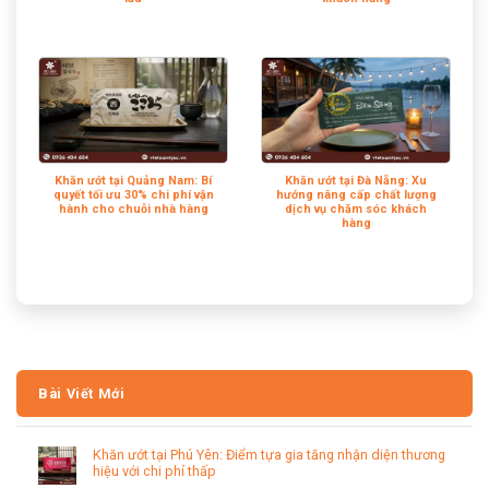
Khăn ướt tại Quảng Nam: Bí
Khăn ướt tại Đà Nẵng: Xu
quyết tối ưu 30% chi phí vận
hướng nâng cấp chất lượng
hành cho chuỗi nhà hàng
dịch vụ chăm sóc khách
hàng
Bài Viết Mới
Khăn ướt tại Phú Yên: Điểm tựa gia tăng nhận diện thương
hiệu với chi phí thấp