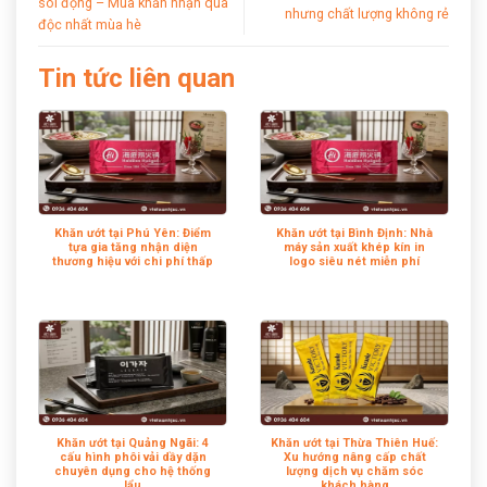
sôi động – Mua khăn nhận quà
nhưng chất lượng không rẻ
độc nhất mùa hè
Tin tức liên quan
Khăn ướt tại Phú Yên: Điểm
Khăn ướt tại Bình Định: Nhà
tựa gia tăng nhận diện
máy sản xuất khép kín in
thương hiệu với chi phí thấp
logo siêu nét miễn phí
Khăn ướt tại Quảng Ngãi: 4
Khăn ướt tại Thừa Thiên Huế:
cấu hình phôi vải dầy dặn
Xu hướng nâng cấp chất
chuyên dụng cho hệ thống
lượng dịch vụ chăm sóc
lẩu
khách hàng