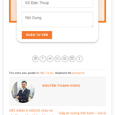
This entry was posted in
F&B
,
Tin tức
. Bookmark the
permalink
.
NGUYỄN THANH HÙNG
VIỆT XANH X XWOOD chào hè
Giấy ăn vuông Việt Xanh – Giá rẻ