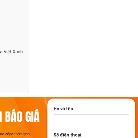
ủa Việt Xanh
Họ và tên:
Số điện thoại: