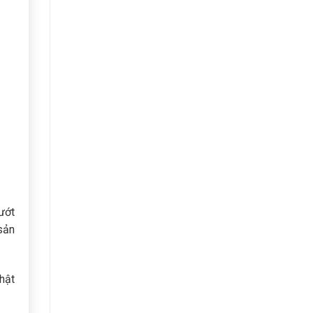
ướt
sản
hật