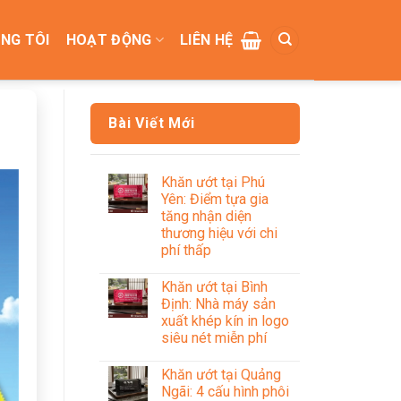
NG TÔI
HOẠT ĐỘNG
LIÊN HỆ
Bài Viết Mới
Khăn ướt tại Phú
Yên: Điểm tựa gia
tăng nhận diện
thương hiệu với chi
phí thấp
Khăn ướt tại Bình
Định: Nhà máy sản
xuất khép kín in logo
siêu nét miễn phí
Khăn ướt tại Quảng
Ngãi: 4 cấu hình phôi