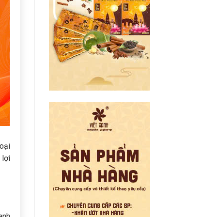
oại
lợi
anh