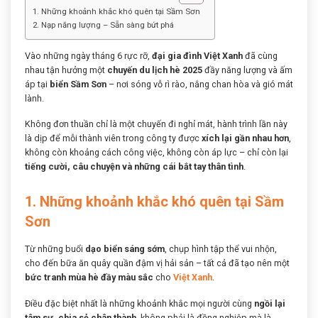
1. Những khoảnh khắc khó quên tại Sầm Sơn
2. Nạp năng lượng – Sẵn sàng bứt phá
Vào những ngày tháng 6 rực rỡ,
đại gia đình Việt Xanh
đã cùng
nhau tận hưởng một
chuyến du lịch hè 2025
đầy năng lượng và ấm
áp tại
biển Sầm Sơn
– nơi sóng vỗ rì rào, nắng chan hòa và gió mát
lành.
Không đơn thuần chỉ là một chuyến đi nghỉ mát, hành trình lần này
là dịp để mỗi thành viên trong công ty được
xích lại gần nhau hơn
,
không còn khoảng cách công việc, không còn áp lực – chỉ còn lại
tiếng cười, câu chuyện và những cái bắt tay thân tình
.
1. Những khoảnh khắc khó quên tại Sầm
Sơn
Từ những buổi
dạo biển sáng sớm
, chụp hình tập thể vui nhộn,
cho đến bữa ăn quây quần đậm vị hải sản – tất cả đã tạo nên một
bức tranh mùa hè đầy màu sắc
cho
Việt Xanh
.
Điều đặc biệt nhất là những khoảnh khắc mọi người cùng
ngồi lại
tâm sự, chia sẻ chân thành
, không phải là đồng nghiệp mà là