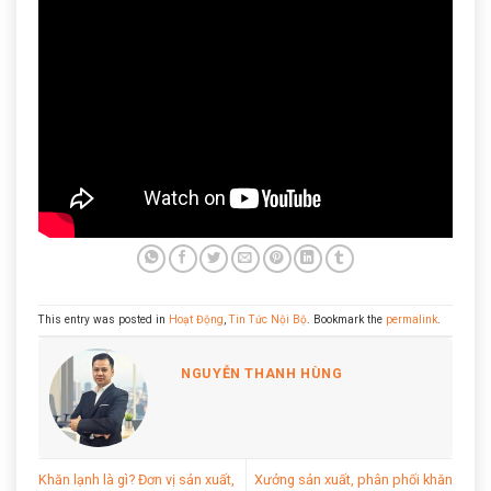
This entry was posted in
Hoạt Động
,
Tin Tức Nội Bộ
. Bookmark the
permalink
.
NGUYỄN THANH HÙNG
Khăn lạnh là gì? Đơn vị sản xuất,
Xưởng sản xuất, phân phối khăn