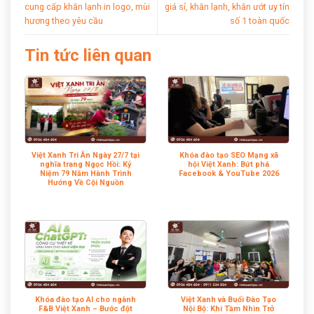
cung cấp khăn lạnh in logo, mùi
giá sỉ, khăn lạnh, khăn ướt uy tín
hương theo yêu cầu
số 1 toàn quốc
Tin tức liên quan
Việt Xanh Tri Ân Ngày 27/7 tại
Khóa đào tạo SEO Mạng xã
nghĩa trang Ngọc Hồi: Kỷ
hội Việt Xanh: Bứt phá
Niệm 79 Năm Hành Trình
Facebook & YouTube 2026
Hướng Về Cội Nguồn
Khóa đào tạo AI cho ngành
Việt Xanh và Buổi Đào Tạo
F&B Việt Xanh – Bước đột
Nội Bộ: Khi Tầm Nhìn Trở