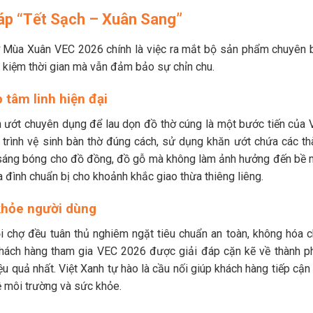
pháp “Tết Sạch – Xuân Sang”
ợ Mùa Xuân VEC 2026 chính là việc ra mắt bộ sản phẩm chuyên b
ết kiệm thời gian mà vẫn đảm bảo sự chỉn chu.
 tâm linh hiện đại
n ướt chuyên dụng để lau dọn đồ thờ cúng là một bước tiến của V
uy trình vệ sinh bàn thờ đúng cách, sử dụng khăn ướt chứa các th
ộ sáng bóng cho đồ đồng, đồ gỗ mà không làm ảnh hưởng đến bề 
 đình chuẩn bị cho khoảnh khắc giao thừa thiêng liêng.
khỏe người dùng
 chợ đều tuân thủ nghiêm ngặt tiêu chuẩn an toàn, không hóa c
, khách hàng tham gia VEC 2026 được giải đáp cặn kẽ về thành p
quả nhất. Việt Xanh tự hào là cầu nối giúp khách hàng tiếp cận 
 môi trường và sức khỏe.