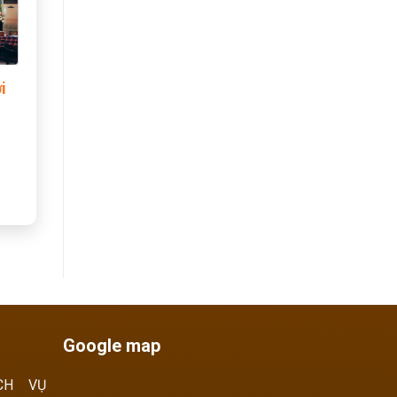
i
Google map
CH VỤ