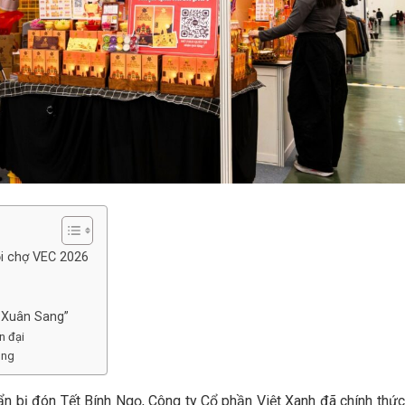
ội chợ VEC 2026
– Xuân Sang”
n đại
ùng
n bị đón Tết Bính Ngọ, Công ty Cổ phần Việt Xanh đã chính thức