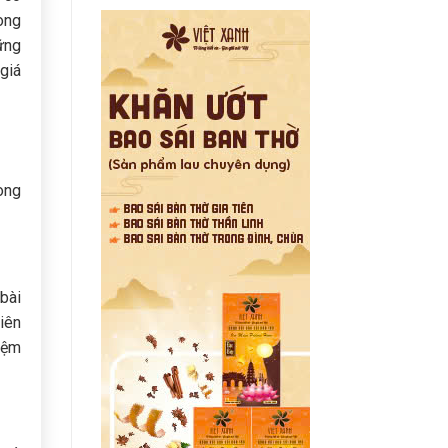
ong
ững
giá
ong
bài
iên
hiệm