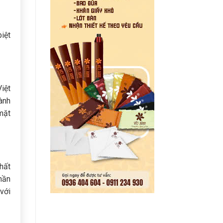
iệt
iệt
ành
mặt
hất
hần
với