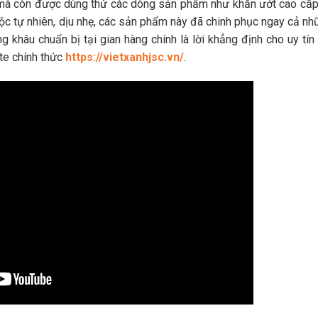
mà còn được dùng thử các dòng sản phẩm như khăn ướt cao cấp
ộc tự nhiên, dịu nhẹ, các sản phẩm này đã chinh phục ngay cả nh
g khâu chuẩn bị tại gian hàng chính là lời khẳng định cho uy tín
te chính thức
https://vietxanhjsc.vn/
.