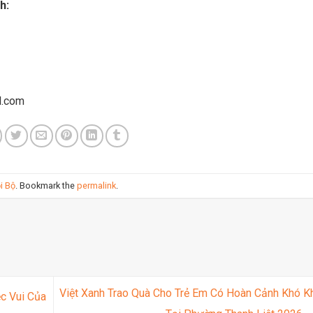
h:
l.com
i Bộ
. Bookmark the
permalink
.
Việt Xanh Trao Quà Cho Trẻ Em Có Hoàn Cảnh Khó K
ệc Vui Của