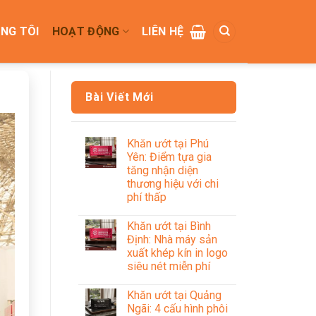
NG TÔI
HOẠT ĐỘNG
LIÊN HỆ
Bài Viết Mới
Khăn ướt tại Phú
Yên: Điểm tựa gia
tăng nhận diện
thương hiệu với chi
phí thấp
Khăn ướt tại Bình
Định: Nhà máy sản
xuất khép kín in logo
siêu nét miễn phí
Khăn ướt tại Quảng
Ngãi: 4 cấu hình phôi