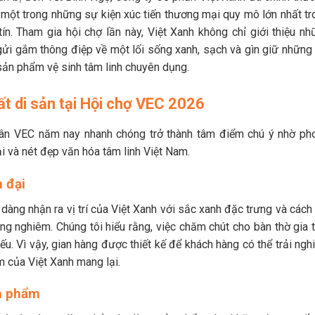
à một trong những sự kiện xúc tiến thương mại quy mô lớn nhất tr
ín. Tham gia hội chợ lần này, Việt Xanh không chỉ giới thiệu nh
 gắm thông điệp về một lối sống xanh, sạch và gìn giữ những 
 sản phẩm vệ sinh tâm linh chuyên dụng.
t di sản tại Hội chợ VEC 2026
uân VEC năm nay nhanh chóng trở thành tâm điểm chú ý nhờ ph
ại và nét đẹp văn hóa tâm linh Việt Nam.
n đại
àng nhận ra vị trí của Việt Xanh với sắc xanh đặc trưng và cách 
ng nghiêm. Chúng tôi hiểu rằng, việc chăm chút cho bàn thờ gia t
iếu. Vì vậy, gian hàng được thiết kế để khách hàng có thể trải ng
ẩm của Việt Xanh mang lại.
ản phẩm