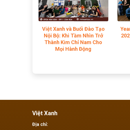
Việt Xanh và Buổi Đào Tạo
Yea
Nội Bộ: Khi Tầm Nhìn Trở
202
Thành Kim Chỉ Nam Cho
Mọi Hành Động
Việt Xanh
Địa chỉ: