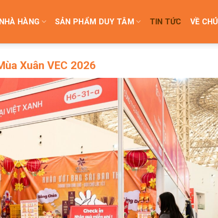
NHÀ HÀNG
SẢN PHẨM DUY TÂM
TIN TỨC
VỀ CHÚ
Mùa Xuân VEC 2026