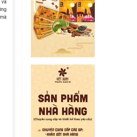
 và
ững
 mà