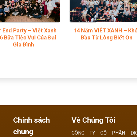
r End Party – Việt Xanh
14 Năm VIỆT XANH – Khở
6 Bữa Tiệc Vui Của Đại
Đầu Từ Lòng Biết Ơn
Gia Đình
Chính sách
Về Chúng Tôi
chung
CÔNG TY CỔ PHẦN DỊ