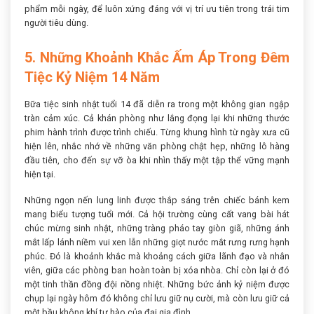
phẩm mỗi ngày, để luôn xứng đáng với vị trí ưu tiên trong trái tim
người tiêu dùng.
5. Những Khoảnh Khắc Ấm Áp Trong Đêm
Tiệc Kỷ Niệm 14 Năm
Bữa tiệc sinh nhật tuổi 14 đã diễn ra trong một không gian ngập
tràn cảm xúc. Cả khán phòng như lắng đọng lại khi những thước
phim hành trình được trình chiếu. Từng khung hình từ ngày xưa cũ
hiện lên, nhắc nhớ về những văn phòng chật hẹp, những lô hàng
đầu tiên, cho đến sự vỡ òa khi nhìn thấy một tập thể vững mạnh
hiện tại.
Những ngọn nến lung linh được thắp sáng trên chiếc bánh kem
mang biểu tượng tuổi mới. Cả hội trường cùng cất vang bài hát
chúc mừng sinh nhật, những tràng pháo tay giòn giã, những ánh
mắt lấp lánh niềm vui xen lẫn những giọt nước mắt rưng rưng hạnh
phúc. Đó là khoảnh khắc mà khoảng cách giữa lãnh đạo và nhân
viên, giữa các phòng ban hoàn toàn bị xóa nhòa. Chỉ còn lại ở đó
một tinh thần đồng đội nồng nhiệt. Những bức ảnh kỷ niệm được
chụp lại ngày hôm đó không chỉ lưu giữ nụ cười, mà còn lưu giữ cả
một bầu không khí tự hào của đại gia đình.