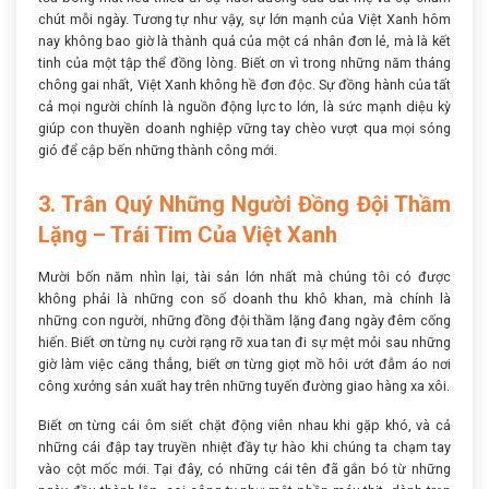
chút mỗi ngày. Tương tự như vậy, sự lớn mạnh của Việt Xanh hôm
nay không bao giờ là thành quả của một cá nhân đơn lẻ, mà là kết
tinh của một tập thể đồng lòng. Biết ơn vì trong những năm tháng
chông gai nhất, Việt Xanh không hề đơn độc. Sự đồng hành của tất
cả mọi người chính là nguồn động lực to lớn, là sức mạnh diệu kỳ
giúp con thuyền doanh nghiệp vững tay chèo vượt qua mọi sóng
gió để cập bến những thành công mới.
3. Trân Quý Những Người Đồng Đội Thầm
Lặng – Trái Tim Của Việt Xanh
Mười bốn năm nhìn lại, tài sản lớn nhất mà chúng tôi có được
không phải là những con số doanh thu khô khan, mà chính là
những con người, những đồng đội thầm lặng đang ngày đêm cống
hiến. Biết ơn từng nụ cười rạng rỡ xua tan đi sự mệt mỏi sau những
giờ làm việc căng thẳng, biết ơn từng giọt mồ hôi ướt đẫm áo nơi
công xưởng sản xuất hay trên những tuyến đường giao hàng xa xôi.
Biết ơn từng cái ôm siết chặt động viên nhau khi gặp khó, và cả
những cái đập tay truyền nhiệt đầy tự hào khi chúng ta chạm tay
vào cột mốc mới. Tại đây, có những cái tên đã gắn bó từ những