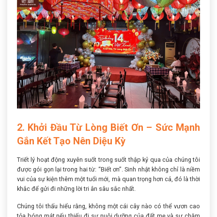
2. Khởi Đầu Từ Lòng Biết Ơn – Sức Mạnh
Gắn Kết Tạo Nên Diệu Kỳ
Triết lý hoạt động xuyên suốt trong suốt thập kỷ qua của chúng tôi
được gói gọn lại trong hai từ: “Biết ơn”. Sinh nhật không chỉ là niềm
vui của sự kiện thêm một tuổi mới, mà quan trọng hơn cả, đó là thời
khắc để gửi đi những lời tri ân sâu sắc nhất.
Chúng tôi thấu hiểu rằng, không một cái cây nào có thể vươn cao
tỏa bóng mát nếu thiếu đi sự nuôi dưỡng của đất mẹ và sự chăm