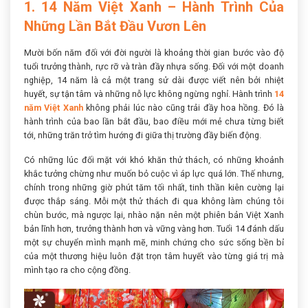
1. 14 Năm Việt Xanh – Hành Trình Của
Những Lần Bắt Đầu Vươn Lên
Mười bốn năm đối với đời người là khoảng thời gian bước vào độ
tuổi trưởng thành, rực rỡ và tràn đầy nhựa sống. Đối với một doanh
nghiệp, 14 năm là cả một trang sử dài được viết nên bởi nhiệt
huyết, sự tận tâm và những nỗ lực không ngừng nghỉ. Hành trình
14
năm Việt Xanh
không phải lúc nào cũng trải đầy hoa hồng. Đó là
hành trình của bao lần bắt đầu, bao điều mới mẻ chưa từng biết
tới, những trăn trở tìm hướng đi giữa thị trường đầy biến động.
Có những lúc đối mặt với khó khăn thử thách, có những khoảnh
khắc tưởng chừng như muốn bỏ cuộc vì áp lực quá lớn. Thế nhưng,
chính trong những giờ phút tăm tối nhất, tinh thần kiên cường lại
được thắp sáng. Mỗi một thử thách đi qua không làm chúng tôi
chùn bước, mà ngược lại, nhào nặn nên một phiên bản Việt Xanh
bản lĩnh hơn, trưởng thành hơn và vững vàng hơn. Tuổi 14 đánh dấu
một sự chuyển mình mạnh mẽ, minh chứng cho sức sống bền bỉ
của một thương hiệu luôn đặt trọn tâm huyết vào từng giá trị mà
mình tạo ra cho cộng đồng.