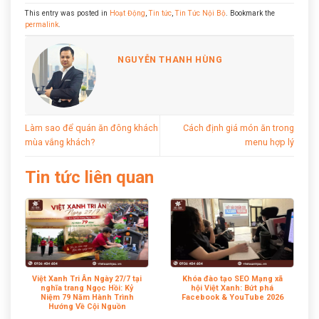
This entry was posted in
Hoạt Động
,
Tin tức
,
Tin Tức Nội Bộ
. Bookmark the
permalink
.
NGUYỄN THANH HÙNG
Làm sao để quán ăn đông khách
Cách định giá món ăn trong
mùa vắng khách?
menu hợp lý
Tin tức liên quan
Việt Xanh Tri Ân Ngày 27/7 tại
Khóa đào tạo SEO Mạng xã
nghĩa trang Ngọc Hồi: Kỷ
hội Việt Xanh: Bứt phá
Niệm 79 Năm Hành Trình
Facebook & YouTube 2026
Hướng Về Cội Nguồn