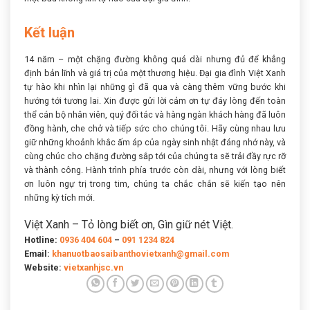
Kết luận
14 năm – một chặng đường không quá dài nhưng đủ để khẳng
định bản lĩnh và giá trị của một thương hiệu. Đại gia đình Việt Xanh
tự hào khi nhìn lại những gì đã qua và càng thêm vững bước khi
hướng tới tương lai. Xin được gửi lời cảm ơn tự đáy lòng đến toàn
thể cán bộ nhân viên, quý đối tác và hàng ngàn khách hàng đã luôn
đồng hành, che chở và tiếp sức cho chúng tôi. Hãy cùng nhau lưu
giữ những khoảnh khắc ấm áp của ngày sinh nhật đáng nhớ này, và
cùng chúc cho chặng đường sắp tới của chúng ta sẽ trải đầy rực rỡ
và thành công. Hành trình phía trước còn dài, nhưng với lòng biết
ơn luôn ngự trị trong tim, chúng ta chắc chắn sẽ kiến tạo nên
những kỳ tích mới.
Việt Xanh – Tỏ lòng biết ơn, Gìn giữ nét Việt.
Hotline:
0936 404 604
–
091 1234 824
Email:
khanuotbaosaibanthovietxanh@gmail.com
Website:
vietxanhjsc.vn