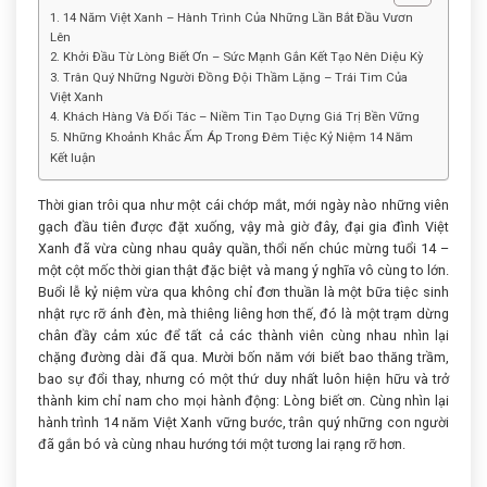
1. 14 Năm Việt Xanh – Hành Trình Của Những Lần Bắt Đầu Vươn
Lên
2. Khởi Đầu Từ Lòng Biết Ơn – Sức Mạnh Gắn Kết Tạo Nên Diệu Kỳ
3. Trân Quý Những Người Đồng Đội Thầm Lặng – Trái Tim Của
Việt Xanh
4. Khách Hàng Và Đối Tác – Niềm Tin Tạo Dựng Giá Trị Bền Vững
5. Những Khoảnh Khắc Ấm Áp Trong Đêm Tiệc Kỷ Niệm 14 Năm
Kết luận
Thời gian trôi qua như một cái chớp mắt, mới ngày nào những viên
gạch đầu tiên được đặt xuống, vậy mà giờ đây, đại gia đình Việt
Xanh đã vừa cùng nhau quây quần, thổi nến chúc mừng tuổi 14 –
một cột mốc thời gian thật đặc biệt và mang ý nghĩa vô cùng to lớn.
Buổi lễ kỷ niệm vừa qua không chỉ đơn thuần là một bữa tiệc sinh
nhật rực rỡ ánh đèn, mà thiêng liêng hơn thế, đó là một trạm dừng
chân đầy cảm xúc để tất cả các thành viên cùng nhau nhìn lại
chặng đường dài đã qua. Mười bốn năm với biết bao thăng trầm,
bao sự đổi thay, nhưng có một thứ duy nhất luôn hiện hữu và trở
thành kim chỉ nam cho mọi hành động: Lòng biết ơn. Cùng nhìn lại
hành trình 14 năm Việt Xanh vững bước, trân quý những con người
đã gắn bó và cùng nhau hướng tới một tương lai rạng rỡ hơn.