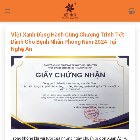
Skip
to
content
Việt Xanh Đồng Hành Cùng Chương Trình Tết
Dành Cho Bệnh Nhân Phong Năm 2024 Tại
Nghệ An
Trong không khí vui tươi của những ngày chuẩn bị đón Xuân Ất Tỵ,