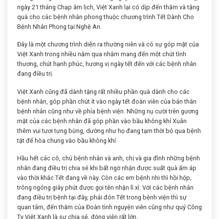
ngày 21 tháng Chạp âm lịch, Việt Xanh lại có dịp đến thăm và tặng
quà cho các bệnh nhân phong thuộc chương trình Tết Dành Cho
Bệnh Nhân Phong tại Nghệ An.
Đây là một chương trình diễn ra thường niên và có sự góp mặt của
Việt Xanh trong nhiều năm qua nhằm mang đến một chút tình
thương, chút hạnh phúc, hương vị ngày tết đến với các bệnh nhân
đang điều trị.
Việt Xanh cũng đã dành tặng rất nhiều phần quà dành cho các
bệnh nhân, góp phần chút ít vào ngày tết đoàn viên của bản thân
bệnh nhân cũng như về phía bệnh viện. Những nụ cười trên gương
mặt của các bệnh nhân đã góp phần vào bầu không khí Xuân
thêm vui tươi tưng bừng, dường như họ đang tạm thời bỏ qua bệnh
tật để hòa chung vào bầu không khí
Hầu hết các cô, chú bệnh nhân và anh, chị và gia đình những bệnh
nhân đang điều trị chia sẻ khi bất ngờ nhận được suất quà ấm áp
vào thời khắc Tết đang về này. Còn các em bệnh nhi thì hồi hộp,
trông ngóng giây phút được gọi tên nhận lì xì. Với các bệnh nhân
đang điều trị bệnh tại đây, phải đón Tết trong bệnh viện thì sự
quan tâm, đến thăm của Đoàn tình nguyện viên cũng như quý Công
Ty Việt Xanh là sự chia sẻ, động viên rất lớn.