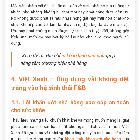
Một sản phẩm vải đạt chuẩn an toàn vệ sinh phải có màu trắng tự
nhiên, nhẹ nhàng, không bị chói mắt hay phát sáng dưới đèn UV.
Nó không được phát ra mùi nhựa nồng gắt hay mùi hóa chất khó
chịu. Khi tiếp xúc với làn da nhạy cảm, đặc biệt là da em bé, vật
liệu này phải chứng minh được sự lành tính tuyệt đối, không gây
kích ứng, mẩn đỏ hay bất kỳ hệ lụy nào cho sức khỏe người sử
dụng.
Xem thêm: Địa chỉ
in khăn lạnh cao cấp
giúp
nâng tầm thương hiệu nhà hàng
4. Việt Xanh – Ứng dụng vải không dệt
trắng vào hệ sinh thái F&B
4.1. Lõi khăn ướt nhà hàng cao cấp an toàn
cho sức khỏe
Thấu hiểu những tiêu chuẩn khắt khe và mong muốn mang lại giải
pháp làm sạch hoàn hảo nhất cho ngành dịch vụ ẩm thực, Việt
Xanh đã lựa chọn
vải không dệt trắng
nguyên sinh cao cấp làm
trái tim cho dòng sản phẩm
khăn lạnh, khăn ướt nhà hàng
của