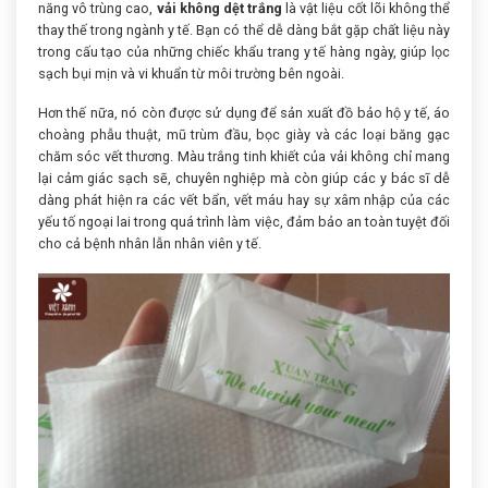
năng vô trùng cao,
vải không dệt trắng
là vật liệu cốt lõi không thể
thay thế trong ngành y tế. Bạn có thể dễ dàng bắt gặp chất liệu này
trong cấu tạo của những chiếc khẩu trang y tế hàng ngày, giúp lọc
sạch bụi mịn và vi khuẩn từ môi trường bên ngoài.
Hơn thế nữa, nó còn được sử dụng để sản xuất đồ bảo hộ y tế, áo
choàng phẫu thuật, mũ trùm đầu, bọc giày và các loại băng gạc
chăm sóc vết thương. Màu trắng tinh khiết của vải không chỉ mang
lại cảm giác sạch sẽ, chuyên nghiệp mà còn giúp các y bác sĩ dễ
dàng phát hiện ra các vết bẩn, vết máu hay sự xâm nhập của các
yếu tố ngoại lai trong quá trình làm việc, đảm bảo an toàn tuyệt đối
cho cả bệnh nhân lẫn nhân viên y tế.