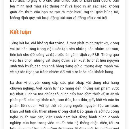
bao đũa, tờ giấy khô cho đến chiếc bao bì khăn lạnh đều khoác
lên mình một màu sắc thống nhất và logo in ấn sắc sảo, không
gian ẩm thực của bạn sẽ tạo ra một hiệu ứng thị giác bùng nổ,
khẳng định quy mô hoạt động bài bản và đẳng cấp vượt trội.
Kết luận
Tổng kết lại,
vải không dệt trắng
là một phát minh tuyệt vời, đóng
vai trò nền tảng trong việc kiến tạo nên những sản phẩm an toàn,
tiện ích cho đời sống và đặc biệt là ngành dịch vụ F&B. Thông qua
việc lựa chọn những vật dụng được sản xuất từ chất liệu nguyên
sinh tinh khiết, các chủ nhà hàng đang gửi đi thông điệp mạnh mẽ
về sự tôn trọng và trách nhiệm đối với sức khỏe của khách hàng.
Là đơn vị chuyên cung cấp các giải pháp vật dụng nhà hàng
chuyên nghiệp, Việt Xanh tự hào mang đến những sản phẩm vượt
trội nhất. Dịch vụ mà chúng tôi cung cấp bao gồm thiết kế, in ấn và
phân phối các loại khăn ướt, bao đũa, bao thìa, giấy khô và các ấn
phẩm liên quan. Với lợi thế sử dụng nguồn nguyên liệu an toàn,
khăn ướt tinh dầu thiên nhiên không chất bảo quản và sở hữu công
nghệ in ấn sắc nét, Việt Xanh cam kết đồng hành cùng doanh
nghiệp của bạn trong việc chuẩn hóa hệ thống nhận diện, tối ưu
hóa chi phí và lưu giữ những ấn tượng tốt đẹp nhất trong lòng mọi