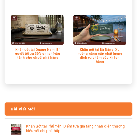
Khăn ướt tại Quảng Nam: Bí
Khăn ướt tại Đà Nẵng: Xu
quyết tối ưu 30% chi phí vận
hướng nâng cấp chất lượng
hành cho chuỗi nhà hàng
dịch vụ chăm sóc khách
hàng
Bài Viết Mới
Khăn ướt tại Phú Yên: Điểm tựa gia tăng nhận diện thương
hiệu với chi phí thấp