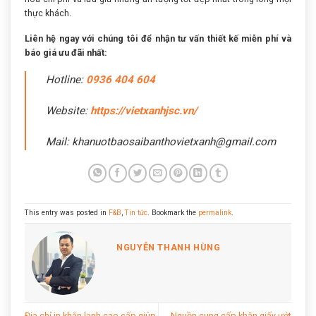
thực khách.
Liên hệ ngay với chúng tôi để nhận tư vấn thiết kế miễn phí và
báo giá ưu đãi nhất:
Hotline:
0936 404 604
Website:
https://vietxanhjsc.vn/
Mail: khanuotbaosaibanthovietxanh@gmail.com
This entry was posted in
F&B
,
Tin tức
. Bookmark the
permalink
.
NGUYỄN THANH HÙNG
Địa chỉ in khăn lạnh cao cấp giúp
Nguồn cung cấp khăn giấy ướt