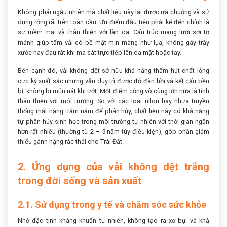
Không phải ngẫu nhiên mà chất liệu này lại được ưa chuộng và sử
dụng rộng rãi trên toàn cầu. Ưu điểm đầu tiên phải kể đến chính là
sự mềm mại và thân thiện với làn da. Cấu trúc mạng lưới sợi tơ
mảnh giúp tấm vải có bề mặt mịn màng như lụa, không gây trầy
xước hay đau rát khi ma sát trực tiếp lên da mặt hoặc tay.
Bên cạnh đó, vải không dệt sở hữu khả năng thấm hút chất lỏng
cực kỳ xuất sắc nhưng vẫn duy trì được độ đàn hồi và kết cấu bền
bỉ, không bị mủn nát khi ướt. Một điểm cộng vô cùng lớn nữa là tính
thân thiện với môi trường. So với các loại nilon hay nhựa truyền
thống mất hàng trăm năm để phân hủy, chất liệu này có khả năng
tự phân hủy sinh học trong môi trường tự nhiên với thời gian ngắn
hơn rất nhiều (thường từ 2 – 5 năm tùy điều kiện), góp phần giảm
thiểu gánh nặng rác thải cho Trái Đất.
2. Ứng dụng của vải không dệt trắng
trong đời sống và sản xuất
2.1. Sử dụng trong y tế và chăm sóc sức khỏe
Nhờ đặc tính kháng khuẩn tự nhiên, không tạo ra xơ bụi và khả