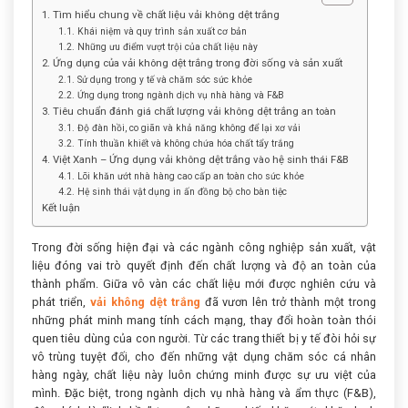
1. Tìm hiểu chung về chất liệu vải không dệt trắng
1.1. Khái niệm và quy trình sản xuất cơ bản
1.2. Những ưu điểm vượt trội của chất liệu này
2. Ứng dụng của vải không dệt trắng trong đời sống và sản xuất
2.1. Sử dụng trong y tế và chăm sóc sức khỏe
2.2. Ứng dụng trong ngành dịch vụ nhà hàng và F&B
3. Tiêu chuẩn đánh giá chất lượng vải không dệt trắng an toàn
3.1. Độ đàn hồi, co giãn và khả năng không để lại xơ vải
3.2. Tính thuần khiết và không chứa hóa chất tẩy trắng
4. Việt Xanh – Ứng dụng vải không dệt trắng vào hệ sinh thái F&B
4.1. Lõi khăn ướt nhà hàng cao cấp an toàn cho sức khỏe
4.2. Hệ sinh thái vật dụng in ấn đồng bộ cho bàn tiệc
Kết luận
Trong đời sống hiện đại và các ngành công nghiệp sản xuất, vật
liệu đóng vai trò quyết định đến chất lượng và độ an toàn của
thành phẩm. Giữa vô vàn các chất liệu mới được nghiên cứu và
phát triển,
vải không dệt trắng
đã vươn lên trở thành một trong
những phát minh mang tính cách mạng, thay đổi hoàn toàn thói
quen tiêu dùng của con người. Từ các trang thiết bị y tế đòi hỏi sự
vô trùng tuyệt đối, cho đến những vật dụng chăm sóc cá nhân
hàng ngày, chất liệu này luôn chứng minh được sự ưu việt của
mình. Đặc biệt, trong ngành dịch vụ nhà hàng và ẩm thực (F&B),