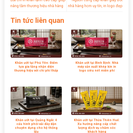
nâng tầm thương hiệu nhà hàng
nhà hàng hcm uy tín, in logo đẹp
Tin tức liên quan
Khăn ướt tại Phú Yên: Điểm
Khăn ướt tại Bình Định: Nhà
tựa gia tăng nhận diện
máy sản xuất khép kín in
thương hiệu với chi phí thấp
logo siêu nét miễn phí
Khăn ướt tại Quảng Ngãi: 4
Khăn ướt tại Thừa Thiên Huế:
cấu hình phôi vải dầy dặn
Xu hướng nâng cấp chất
chuyên dụng cho hệ thống
lượng dịch vụ chăm sóc
lẩu
khách hàng