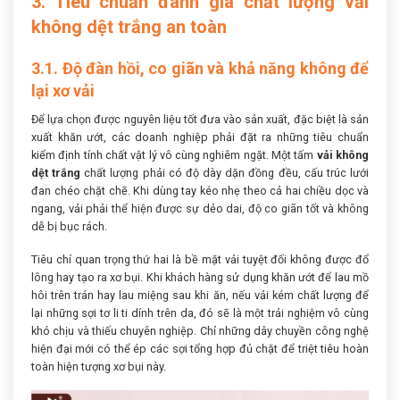
3. Tiêu chuẩn đánh giá chất lượng vải
không dệt trắng an toàn
3.1. Độ đàn hồi, co giãn và khả năng không để
lại xơ vải
Để lựa chọn được nguyên liệu tốt đưa vào sản xuất, đặc biệt là sản
xuất khăn ướt, các doanh nghiệp phải đặt ra những tiêu chuẩn
kiểm định tính chất vật lý vô cùng nghiêm ngặt. Một tấm
vải không
dệt trắng
chất lượng phải có độ dày dặn đồng đều, cấu trúc lưới
đan chéo chặt chẽ. Khi dùng tay kéo nhẹ theo cả hai chiều dọc và
ngang, vải phải thể hiện được sự dẻo dai, độ co giãn tốt và không
dễ bị bục rách.
Tiêu chí quan trọng thứ hai là bề mặt vải tuyệt đối không được đổ
lông hay tạo ra xơ bụi. Khi khách hàng sử dụng khăn ướt để lau mồ
hôi trên trán hay lau miệng sau khi ăn, nếu vải kém chất lượng để
lại những sợi tơ li ti dính trên da, đó sẽ là một trải nghiệm vô cùng
khó chịu và thiếu chuyên nghiệp. Chỉ những dây chuyền công nghệ
hiện đại mới có thể ép các sợi tổng hợp đủ chặt để triệt tiêu hoàn
toàn hiện tượng xơ bụi này.