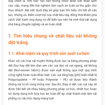
đây chính là “linh hồn” tạo nên những chiếc khăn ướt, khăn lạnh
cao cấp, mang đến trải nghiệm làm sạch an toàn và thư giãn cho
thực khách. Bài viết dưới đây sẽ giúp bạn tìm hiểu chi tiết về cấu
tạo, những ưu điểm vượt trội của chất liệu này, đồng thời khám phá
cách Việt Xanh ứng dụng nó để kiến tạo nên hệ sinh thái vật dụng
nhà hàng chuyên nghiệp và an toàn nhất.
1. Tìm hiểu chung về chất liệu vải không
dệt trắng
1.1. Khái niệm và quy trình sản xuất cơ bản
Khác với các loại vải truyền thống được tạo ra bằng phương pháp
dệt thoi hay dệt kim đan xen các sợi dọc và sợi ngang, vải không
dệt (Non-woven fabric) được sản xuất thông qua một quy trình
công nghệ hoàn toàn khác biệt. Các sợi tổng hợp (phổ biến nhất là
Polypropylene – PP hoặc Polyester – PE) sẽ được kéo thành
những sợi tơ vô cùng mỏng mịn. Sau đó, thay vì dệt, các sợi này sẽ
được liên kết với nhau bằng phương pháp cơ học, nhiệt học hoặc
sử dụng dung môi hóa học an toàn để ép chặt thành một tấm vải
phẳng có cấu trúc dạng màng lưới.