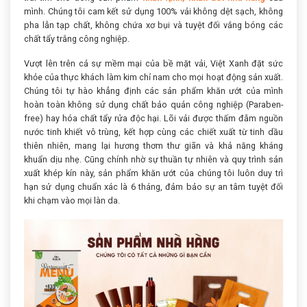
mình. Chúng tôi cam kết sử dụng 100% vải không dệt sạch, không
pha lẫn tạp chất, không chứa xơ bụi và tuyệt đối vắng bóng các
chất tẩy trắng công nghiệp.
Vượt lên trên cả sự mềm mại của bề mặt vải, Việt Xanh đặt sức
khỏe của thực khách làm kim chỉ nam cho mọi hoạt động sản xuất.
Chúng tôi tự hào khẳng định các sản phẩm khăn ướt của mình
hoàn toàn không sử dụng chất bảo quản công nghiệp (Paraben-
free) hay hóa chất tẩy rửa độc hại. Lõi vải được thấm đẫm nguồn
nước tinh khiết vô trùng, kết hợp cùng các chiết xuất từ tinh dầu
thiên nhiên, mang lại hương thơm thư giãn và khả năng kháng
khuẩn dịu nhẹ. Cũng chính nhờ sự thuần tự nhiên và quy trình sản
xuất khép kín này, sản phẩm khăn ướt của chúng tôi luôn duy trì
hạn sử dụng chuẩn xác là 6 tháng, đảm bảo sự an tâm tuyệt đối
khi chạm vào mọi làn da.