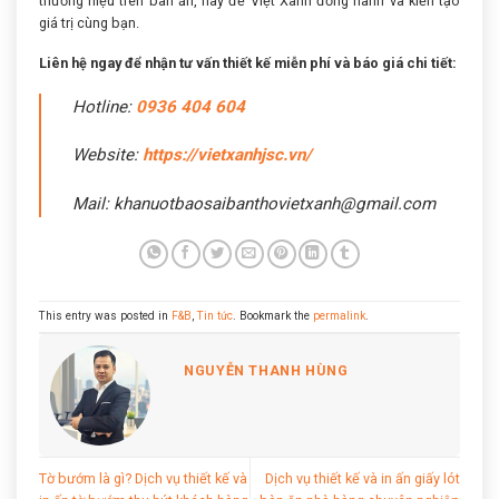
thương hiệu trên bàn ăn, hãy để Việt Xanh đồng hành và kiến tạo
giá trị cùng bạn.
Liên hệ ngay để nhận tư vấn thiết kế miễn phí và báo giá chi tiết:
Hotline:
0936 404 604
Website:
https://vietxanhjsc.vn/
Mail: khanuotbaosaibanthovietxanh@gmail.com
This entry was posted in
F&B
,
Tin tức
. Bookmark the
permalink
.
NGUYỄN THANH HÙNG
Tờ bướm là gì? Dịch vụ thiết kế và
Dịch vụ thiết kế và in ấn giấy lót