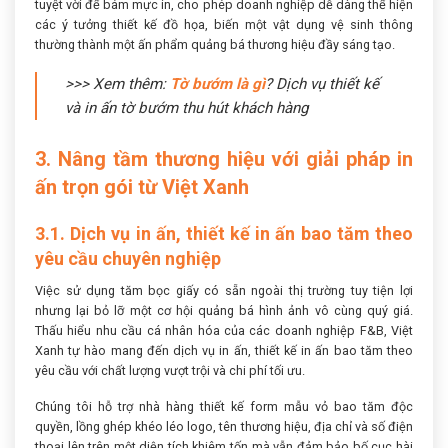
tuyệt vời để bám mực in, cho phép doanh nghiệp dễ dàng thể hiện
các ý tưởng thiết kế đồ họa, biến một vật dụng vệ sinh thông
thường thành một ấn phẩm quảng bá thương hiệu đầy sáng tạo.
>>> Xem thêm:
Tờ bướm là gì
? Dịch vụ thiết kế
và in ấn tờ bướm thu hút khách hàng
3. Nâng tầm thương hiệu với giải pháp in
ấn trọn gói từ Việt Xanh
3.1. Dịch vụ in ấn, thiết kế in ấn bao tăm theo
yêu cầu chuyên nghiệp
Việc sử dụng tăm bọc giấy có sẵn ngoài thị trường tuy tiện lợi
nhưng lại bỏ lỡ một cơ hội quảng bá hình ảnh vô cùng quý giá.
Thấu hiểu nhu cầu cá nhân hóa của các doanh nghiệp F&B, Việt
Xanh tự hào mang đến dịch vụ in ấn, thiết kế in ấn bao tăm theo
yêu cầu với chất lượng vượt trội và chi phí tối ưu.
Chúng tôi hỗ trợ nhà hàng thiết kế form mẫu vỏ bao tăm độc
quyền, lồng ghép khéo léo logo, tên thương hiệu, địa chỉ và số điện
thoại lên trên một diện tích khiêm tốn mà vẫn đảm bảo bố cục hài