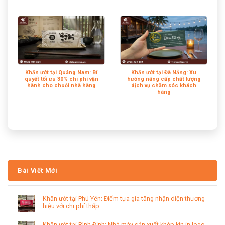
Khăn ướt tại Quảng Nam: Bí
Khăn ướt tại Đà Nẵng: Xu
quyết tối ưu 30% chi phí vận
hướng nâng cấp chất lượng
hành cho chuỗi nhà hàng
dịch vụ chăm sóc khách
hàng
Bài Viết Mới
Khăn ướt tại Phú Yên: Điểm tựa gia tăng nhận diện thương
hiệu với chi phí thấp
Khăn ướt tại Bình Định: Nhà máy sản xuất khép kín in logo