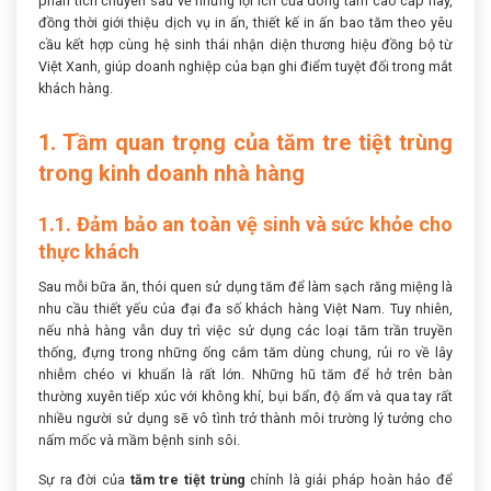
phân tích chuyên sâu về những lợi ích của dòng tăm cao cấp này,
đồng thời giới thiệu dịch vụ in ấn, thiết kế in ấn bao tăm theo yêu
cầu kết hợp cùng hệ sinh thái nhận diện thương hiệu đồng bộ từ
Việt Xanh, giúp doanh nghiệp của bạn ghi điểm tuyệt đối trong mắt
khách hàng.
1. Tầm quan trọng của tăm tre tiệt trùng
trong kinh doanh nhà hàng
1.1. Đảm bảo an toàn vệ sinh và sức khỏe cho
thực khách
Sau mỗi bữa ăn, thói quen sử dụng tăm để làm sạch răng miệng là
nhu cầu thiết yếu của đại đa số khách hàng Việt Nam. Tuy nhiên,
nếu nhà hàng vẫn duy trì việc sử dụng các loại tăm trần truyền
thống, đựng trong những ống cắm tăm dùng chung, rủi ro về lây
nhiễm chéo vi khuẩn là rất lớn. Những hũ tăm để hở trên bàn
thường xuyên tiếp xúc với không khí, bụi bẩn, độ ẩm và qua tay rất
nhiều người sử dụng sẽ vô tình trở thành môi trường lý tưởng cho
nấm mốc và mầm bệnh sinh sôi.
Sự ra đời của
tăm tre tiệt trùng
chính là giải pháp hoàn hảo để