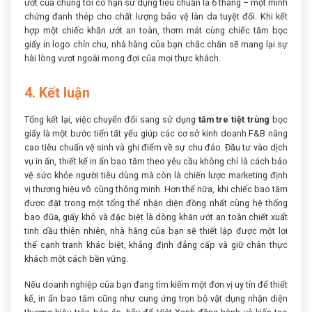
ướt của chúng tôi có hạn sử dụng tiêu chuẩn là 6 tháng – một minh
chứng đanh thép cho chất lượng bảo vệ làn da tuyệt đối. Khi kết
hợp một chiếc khăn ướt an toàn, thơm mát cùng chiếc tăm bọc
giấy in logo chỉn chu, nhà hàng của bạn chắc chắn sẽ mang lại sự
hài lòng vượt ngoài mong đợi của mọi thực khách.
4. Kết luận
Tổng kết lại, việc chuyển đổi sang sử dụng
tăm tre tiệt trùng
bọc
giấy là một bước tiến tất yếu giúp các cơ sở kinh doanh F&B nâng
cao tiêu chuẩn vệ sinh và ghi điểm về sự chu đáo. Đầu tư vào dịch
vụ in ấn, thiết kế in ấn bao tăm theo yêu cầu không chỉ là cách bảo
vệ sức khỏe người tiêu dùng mà còn là chiến lược marketing định
vị thương hiệu vô cùng thông minh. Hơn thế nữa, khi chiếc bao tăm
được đặt trong một tổng thể nhận diện đồng nhất cùng hệ thống
bao đũa, giấy khô và đặc biệt là dòng khăn ướt an toàn chiết xuất
tinh dầu thiên nhiên, nhà hàng của bạn sẽ thiết lập được một lợi
thế cạnh tranh khác biệt, khẳng định đẳng cấp và giữ chân thực
khách một cách bền vững.
Nếu doanh nghiệp của bạn đang tìm kiếm một đơn vị uy tín để thiết
kế, in ấn bao tăm cũng như cung ứng trọn bộ vật dụng nhận diện