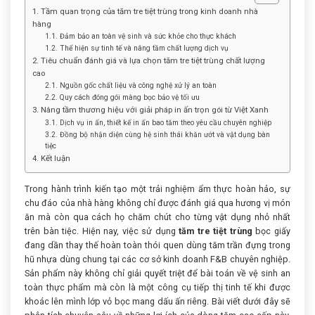
1. Tầm quan trọng của tăm tre tiệt trùng trong kinh doanh nhà
hàng
1.1. Đảm bảo an toàn vệ sinh và sức khỏe cho thực khách
1.2. Thể hiện sự tinh tế và nâng tầm chất lượng dịch vụ
2. Tiêu chuẩn đánh giá và lựa chọn tăm tre tiệt trùng chất lượng
cao
2.1. Nguồn gốc chất liệu và công nghệ xử lý an toàn
2.2. Quy cách đóng gói màng bọc bảo vệ tối ưu
3. Nâng tầm thương hiệu với giải pháp in ấn trọn gói từ Việt Xanh
3.1. Dịch vụ in ấn, thiết kế in ấn bao tăm theo yêu cầu chuyên nghiệp
3.2. Đồng bộ nhận diện cùng hệ sinh thái khăn ướt và vật dụng bàn
tiệc
4. Kết luận
Trong hành trình kiến tạo một trải nghiệm ẩm thực hoàn hảo, sự
chu đáo của nhà hàng không chỉ được đánh giá qua hương vị món
ăn mà còn qua cách họ chăm chút cho từng vật dụng nhỏ nhất
trên bàn tiệc. Hiện nay, việc sử dụng
tăm tre tiệt trùng
bọc giấy
đang dần thay thế hoàn toàn thói quen dùng tăm trần đựng trong
hũ nhựa dùng chung tại các cơ sở kinh doanh F&B chuyên nghiệp.
Sản phẩm này không chỉ giải quyết triệt để bài toán về vệ sinh an
toàn thực phẩm mà còn là một công cụ tiếp thị tinh tế khi được
khoác lên mình lớp vỏ bọc mang dấu ấn riêng. Bài viết dưới đây sẽ