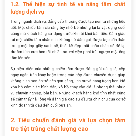
1.2. Thể hiện sự tinh tế và nâng tầm chất
lượng dịch vụ
Trong ngành dịch vụ, đẳng cấp thường được tạo nên từ những tiểu
tiết. Một chiếc tăm xỉa răng tuy nhỏ bé nhưng lại là vật dụng cuối
cùng mà khách hàng sử dụng trước khi rời khỏi bàn tiệc. Cảm giác
rút một chiếc tăm nhẵn mịn, không có dằm gai, được bọc cẩn thận
trong một lớp giấy sạch sẽ, thiết kế đẹp mắt chắc chắn sẽ để lại
dư âm tích cực hơn rất nhiều so với việc phải trút ngược một ống
tăm lộn xộn.
Sự hiện diện của những chiếc tăm được đóng gói riêng lẻ, xếp
ngay ngắn trên khay hoặc trong các hộp đựng chuyên dụng giúp
không gian bàn ăn trở nên gọn gàng, lịch sự và sang trọng hơn. Nó
xóa bỏ cảm giác bình dân, xô bồ, thay vào đó là phong thái phục
vụ chuyên nghiệp, bài bản. Những khách hàng khó tính nhất cũng
sẽ cảm thấy hài lòng và đánh giá cao sự đầu tư chỉn chu của cơ sở
kinh doanh từ đầu đến cuối bữa ăn.
2. Tiêu chuẩn đánh giá và lựa chọn tăm
tre tiệt trùng chất lượng cao