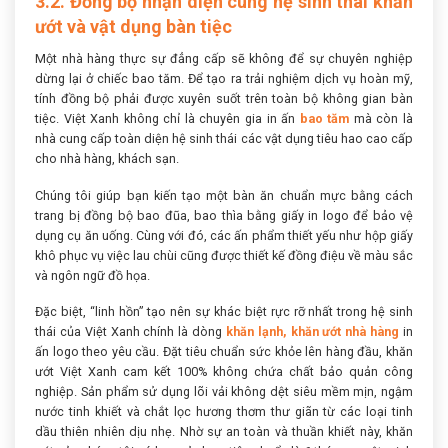
3.2. Đồng bộ nhận diện cùng hệ sinh thái khăn
ướt và vật dụng bàn tiệc
Một nhà hàng thực sự đẳng cấp sẽ không để sự chuyên nghiệp
dừng lại ở chiếc bao tăm. Để tạo ra trải nghiệm dịch vụ hoàn mỹ,
tính đồng bộ phải được xuyên suốt trên toàn bộ không gian bàn
tiệc. Việt Xanh không chỉ là chuyên gia in ấn
bao tăm
mà còn là
nhà cung cấp toàn diện hệ sinh thái các vật dụng tiêu hao cao cấp
cho nhà hàng, khách sạn.
Chúng tôi giúp bạn kiến tạo một bàn ăn chuẩn mực bằng cách
trang bị đồng bộ bao đũa, bao thìa bằng giấy in logo để bảo vệ
dụng cụ ăn uống. Cùng với đó, các ấn phẩm thiết yếu như hộp giấy
khô phục vụ việc lau chùi cũng được thiết kế đồng điệu về màu sắc
và ngôn ngữ đồ họa.
Đặc biệt, “linh hồn” tạo nên sự khác biệt rực rỡ nhất trong hệ sinh
thái của Việt Xanh chính là dòng
khăn lạnh, khăn ướt nhà hàng
in
ấn logo theo yêu cầu. Đặt tiêu chuẩn sức khỏe lên hàng đầu, khăn
ướt Việt Xanh cam kết 100% không chứa chất bảo quản công
nghiệp. Sản phẩm sử dụng lõi vải không dệt siêu mềm mịn, ngậm
nước tinh khiết và chắt lọc hương thơm thư giãn từ các loại tinh
dầu thiên nhiên dịu nhẹ. Nhờ sự an toàn và thuần khiết này, khăn