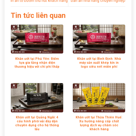
in ấn tờ bướm thu hút khách hàng
bàn ăn nhà hàng chuyên nghiệp
Tin tức liên quan
Khăn ướt tại Phú Yên: Điểm
Khăn ướt tại Bình Định: Nhà
tựa gia tăng nhận diện
máy sản xuất khép kín in
thương hiệu với chi phí thấp
logo siêu nét miễn phí
Khăn ướt tại Quảng Ngãi: 4
Khăn ướt tại Thừa Thiên Huế:
cấu hình phôi vải dầy dặn
Xu hướng nâng cấp chất
chuyên dụng cho hệ thống
lượng dịch vụ chăm sóc
lẩu
khách hàng