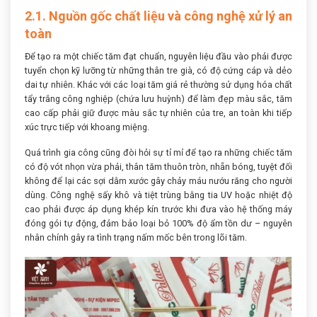
2.1. Nguồn gốc chất liệu và công nghệ xử lý an
toàn
Để tạo ra một chiếc tăm đạt chuẩn, nguyên liệu đầu vào phải được
tuyển chọn kỹ lưỡng từ những thân tre già, có độ cứng cáp và dẻo
dai tự nhiên. Khác với các loại tăm giá rẻ thường sử dụng hóa chất
tẩy trắng công nghiệp (chứa lưu huỳnh) để làm đẹp màu sắc, tăm
cao cấp phải giữ được màu sắc tự nhiên của tre, an toàn khi tiếp
xúc trực tiếp với khoang miệng.
Quá trình gia công cũng đòi hỏi sự tỉ mỉ để tạo ra những chiếc tăm
có độ vót nhọn vừa phải, thân tăm thuôn tròn, nhẵn bóng, tuyệt đối
không để lại các sợi dằm xước gây chảy máu nướu răng cho người
dùng. Công nghệ sấy khô và tiệt trùng bằng tia UV hoặc nhiệt độ
cao phải được áp dụng khép kín trước khi đưa vào hệ thống máy
đóng gói tự động, đảm bảo loại bỏ 100% độ ẩm tồn dư – nguyên
nhân chính gây ra tình trạng nấm mốc bên trong lõi tăm.