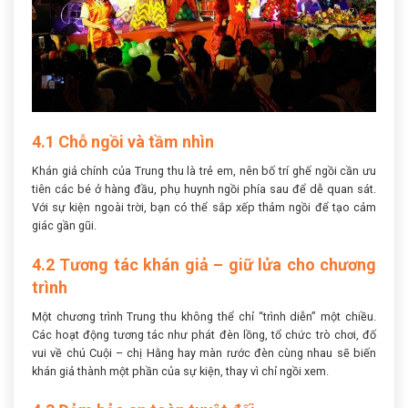
4.1 Chỗ ngồi và tầm nhìn
Khán giả chính của Trung thu là trẻ em, nên bố trí ghế ngồi cần ưu
tiên các bé ở hàng đầu, phụ huynh ngồi phía sau để dễ quan sát.
Với sự kiện ngoài trời, bạn có thể sắp xếp thảm ngồi để tạo cảm
giác gần gũi.
4.2 Tương tác khán giả – giữ lửa cho chương
trình
Một chương trình Trung thu không thể chỉ “trình diễn” một chiều.
Các hoạt động tương tác như phát đèn lồng, tổ chức trò chơi, đố
vui về chú Cuội – chị Hằng hay màn rước đèn cùng nhau sẽ biến
khán giả thành một phần của sự kiện, thay vì chỉ ngồi xem.