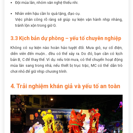
Đội múa lân, nhóm văn nghệ thiếu nhi.
Nhân viên hậu cần lo quà tặng, đạo cụ.
Việc phân công rõ ràng sẽ giúp sự kiện vận hành nhịp nhàng,
tránh lộn xộn trong giờ G.
3.3 Kịch bản dự phòng – yếu tố chuyên nghiệp
Không có sự kiện nào hoàn hảo tuyệt đối. Mưa gió, sự cố điện,
diễn viên đến muộn… đều có thể xảy ra. Do đó, bạn cần có kịch
bản B, C để thay thế. Ví dụ: nếu trời mưa, có thể chuyển hoạt động
múa lân sang trong nhà; nếu thiết bị trục trặc, MC có thể dẫn trò
chơi nhỏ để giữ nhịp chương trình.
4. Trải nghiệm khán giả và yếu tố an toàn