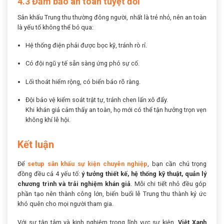
4.3 Đảm bảo an toàn tuyệt đối
Sân khấu Trung thu thường đông người, nhất là trẻ nhỏ, nên an toàn
là yếu tố không thể bỏ qua:
Hệ thống điện phải được bọc kỹ, tránh rò rỉ.
Có đội ngũ y tế sẵn sàng ứng phó sự cố.
Lối thoát hiểm rộng, có biển báo rõ ràng.
Đội bảo vệ kiểm soát trật tự, tránh chen lấn xô đẩy.
Khi khán giả cảm thấy an toàn, họ mới có thể tận hưởng trọn vẹn
không khí lễ hội.
Kết luận
Để
setup sân khấu sự kiện chuyên nghiệp
, bạn cần chú trọng
đồng đều cả 4 yếu tố:
ý tưởng thiết kế, hệ thống kỹ thuật, quản lý
chương trình và trải nghiệm khán giả
. Mỗi chi tiết nhỏ đều góp
phần tạo nên thành công lớn, biến buổi lễ Trung thu thành ký ức
khó quên cho mọi người tham gia.
Với sự tận tâm và kinh nghiệm trong lĩnh vực sự kiện,
Việt Xanh