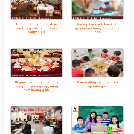
Hướng dẫn cách trải khăn
Hướng dẫn cách làm khăn
bàn trong nhà hàng chuẩn
giấy ướt an toàn, đơn giản tại
chuyên gia
nhà
Bí quyết setup bàn tiệc nhà
5 hoạt động sáng tạo cho
hàng chuyên nghiệp, nâng
lớp mẫu giáo
tầm không gian