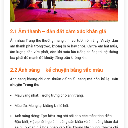
2.1 Âm thanh – dẫn dắt cảm xúc khán giả
Âm nhạc Trung thu thường mang tính vui tươi, rộn ràng. Vì vậy, dàn
âm thanh phải trong trẻo, không bị rè hay chói. Khi trẻ em hát múa,
âm lượng cần vừa phải, còn khi múa lân trống chiêng thì hệ thống
loa phải đủ mạnh để khuấy động bầu không khí.
2.2 Ánh sáng – kể chuyện bằng sắc màu
Ánh sáng không chỉ đơn thuần để chiếu sáng mà còn
kể lại câu
chuyện Trung thu
.
Màu vàng nhạt: Tượng trưng cho ánh trăng.
Màu đỏ: Mang lại không khí lễ hội.
Ánh sáng động: Tạo hiệu ứng sôi nổi cho các màn trình diễn.
Đặc biệt, việc phối hợp ánh sáng sân khấu và ánh sáng khán đài
sẽ giúp khán giả hòa nhập vào bầu không khí chung, thay vì chỉ