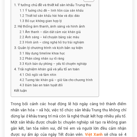
1. Ý tưởng chủ đề và thiết kế sân khấu Trung thu
1.1 Ý tưởng chủ đề – linh hồn của sân khấu
1.2 Thiết kế sân khấu hài hòa và độc đáo
1.3 Bố cục không gian hợp lý
2. Hệ thống âm thanh, ánh sáng và hình ảnh
2.1 Âm thanh – dẫn dắt cảm xúc khán giả
2.2 Ánh sáng – kể chuyện bằng sắc màu
2.3 Hình ảnh – công nghệ hỗ trợ trải nghiệm
3. Quản lý chương trình và kịch bản sự kiện
3.1 Xây dựng timeline khoa học
3.2 Phân công nhân sự rõ ràng
3.3 Kịch bản dự phòng – yếu tố chuyên nghiệp
4. Trải nghiệm khán giả và yếu tố an toàn
4.1 Chỗ ngồi và tầm nhìn
4.2 Tương tác khán giả – giữ lửa cho chương trình
4.3 Đảm bảo an toàn tuyệt đối
Kết luận
Trong bối cảnh các hoạt động lễ hội ngày càng trở thành điểm
nhấn văn hóa – xã hội, việc tổ chức sân khấu Trung thu không chỉ
dừng lại ở khâu trang trí mà còn là nghệ thuật kết hợp nhiều yếu tố.
Một sân khấu được chuẩn bị chuyên nghiệp sẽ tạo ra không gian
gắn kết, lan tỏa niềm vui, để trẻ em và người lớn đều cảm nhận
được sự ấm áp của ngày Tết đoàn viên.
Việt Xanh
sẽ chia sẻ 4