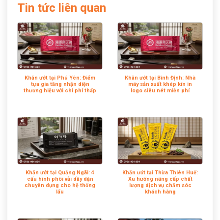
Tin tức liên quan
Khăn ướt tại Phú Yên: Điểm
Khăn ướt tại Bình Định: Nhà
tựa gia tăng nhận diện
máy sản xuất khép kín in
thương hiệu với chi phí thấp
logo siêu nét miễn phí
Khăn ướt tại Quảng Ngãi: 4
Khăn ướt tại Thừa Thiên Huế:
cấu hình phôi vải dầy dặn
Xu hướng nâng cấp chất
chuyên dụng cho hệ thống
lượng dịch vụ chăm sóc
lẩu
khách hàng