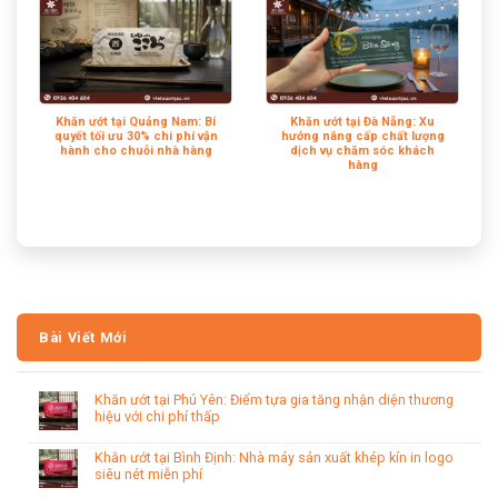
Khăn ướt tại Quảng Nam: Bí
Khăn ướt tại Đà Nẵng: Xu
quyết tối ưu 30% chi phí vận
hướng nâng cấp chất lượng
hành cho chuỗi nhà hàng
dịch vụ chăm sóc khách
hàng
Bài Viết Mới
Khăn ướt tại Phú Yên: Điểm tựa gia tăng nhận diện thương
hiệu với chi phí thấp
Khăn ướt tại Bình Định: Nhà máy sản xuất khép kín in logo
siêu nét miễn phí