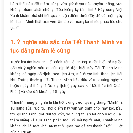
Làm thế nào để mâm cúng vừa giữ được nét truyền thống, vừa
không phạm phải những điều kiêng kỵ tâm linh? Hãy cùng Việt
Xanh khám phá chi tiết qua 4 luận điểm dưới đây để có một ngày
lễ Thanh Minh thật trọn vẹn, ấm áp và mang lại nhiều phúc lộc cho
gia đình.
1. Ý nghĩa sâu sắc của Tết Thanh Minh và
tục dâng mâm lễ cúng
Trước khi tìm hiểu chi tiết cách sắm lễ, chúng ta cần hiểu rõ nguồn
gốc và ý nghĩa sâu xa của dịp lễ đặc biệt này. Tết Thanh Minh
không có ngày cố định theo lịch Âm, mà được tính theo lịch tiết
khí. Thông thường, tiết Thanh Minh bắt đầu vào khoảng ngày 4
hoặc ngày 5 tháng 4 Dương lịch (ngay sau khi kết thúc tiết Xuân
Phân) và kéo dài khoảng 15 ngày.
“Thanh” mang ý nghĩa là khí trời trong trẻo, quang đãng; “Minh” là
sự sáng sủa, rực rỡ. Thời điểm này vạn vật đâm chồi nảy lộc, bầu
trời quang tạnh, đất đai tơi xốp, vô cùng thuận lợi cho việc đi lại,
thăm viếng và sửa sang phần mộ. Đối với người Việt, Thanh Minh
không chỉ là một khái niệm thời gian mà đã trở thành “Tết” – Tết
của sự tri ân.