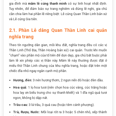
gia đình mà
mâm lễ cúng thanh minh
có sự linh hoạt nhất định.
Tuy nhiên, để đảm bảo sự trang nghiêm và đúng lễ nghi, gia chủ
cần chia làm hai phần lễ riêng biệt: Lễ cúng Quan Thần Linh bản xứ
và Lễ cúng Gia tiên.
2.1. Phần Lễ dâng Quan Thần Linh cai quản
nghĩa trang
Theo tín ngưỡng dân gian, mỗi khu đất, nghĩa trang đều có các vị
Thần Linh (Thổ Địa, Thần Hoàng bản xứ) cai quản. Trước khi muốn
“chạm” vào phần mộ của tổ tiên để dọn dẹp, gia chủ bắt buộc phải
làm lễ xin phép các vị thần này. Mâm lễ này thường được đặt ở
miếu thờ Thần Linh chung của khu nghĩa trang, hoặc đặt trên một
chiếc đĩa nhỏ ngay ngắn cạnh mộ phần.
Hương, đèn:
3 nén hương thơm, 2 ngọn nến đỏ hoặc đèn dầu.
Hoa quả:
1 lọ hoa tươi (nên chọn hoa cúc vàng, cúc trắng hoặc
hoa lay ơn biểu trưng cho sự thanh khiết) và 1 đĩa ngũ quả tươi
ngon, không bị dập nát.
Trầu cau:
3 lá trầu, 3 quả cau (hoặc têm cánh phượng).
Trà, Rượu, Nước:
Mỗi loại rót ra 3 hoặc 5 chén nhỏ, xếp thành