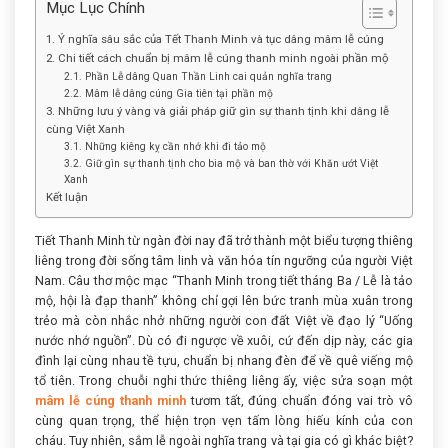
Mục Lục Chính
1. Ý nghĩa sâu sắc của Tết Thanh Minh và tục dâng mâm lễ cúng
2. Chi tiết cách chuẩn bị mâm lễ cúng thanh minh ngoài phần mộ
2.1. Phần Lễ dâng Quan Thần Linh cai quản nghĩa trang
2.2. Mâm lễ dâng cúng Gia tiên tại phần mộ
3. Những lưu ý vàng và giải pháp giữ gìn sự thanh tịnh khi dâng lễ
cùng Việt Xanh
3.1. Những kiêng kỵ cần nhớ khi đi tảo mộ
3.2. Giữ gìn sự thanh tịnh cho bia mộ và ban thờ với Khăn ướt Việt
Xanh
Kết luận
Tiết Thanh Minh từ ngàn đời nay đã trở thành một biểu tượng thiêng
liêng trong đời sống tâm linh và văn hóa tín ngưỡng của người Việt
Nam. Câu thơ mộc mạc “Thanh Minh trong tiết tháng Ba / Lễ là tảo
mộ, hội là đạp thanh” không chỉ gợi lên bức tranh mùa xuân trong
trẻo mà còn nhắc nhở những người con đất Việt về đạo lý “Uống
nước nhớ nguồn”. Dù có đi ngược về xuôi, cứ đến dịp này, các gia
đình lại cùng nhau tề tựu, chuẩn bị nhang đèn để về quê viếng mộ
tổ tiên. Trong chuỗi nghi thức thiêng liêng ấy, việc sửa soạn một
mâm lễ cúng thanh minh
tươm tất, đúng chuẩn đóng vai trò vô
cùng quan trọng, thể hiện trọn vẹn tấm lòng hiếu kính của con
cháu. Tuy nhiên, sắm lễ ngoài nghĩa trang và tại gia có gì khác biệt?