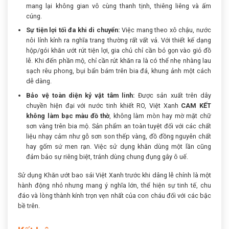
mang lại không gian vô cùng thanh tịnh, thiêng liêng và ấm
cúng.
Sự tiện lợi tối đa khi di chuyển:
Việc mang theo xô chậu, nước
nôi lỉnh kỉnh ra nghĩa trang thường rất vất vả. Với thiết kế dạng
hộp/gói khăn ướt rút tiện lợi, gia chủ chỉ cần bỏ gọn vào giỏ đồ
lễ. Khi đến phần mộ, chỉ cần rút khăn ra là có thể nhẹ nhàng lau
sạch rêu phong, bụi bẩn bám trên bia đá, khung ảnh một cách
dễ dàng.
Bảo vệ toàn diện kỷ vật tâm linh:
Được sản xuất trên dây
chuyền hiện đại với nước tinh khiết RO, Việt Xanh
CAM KẾT
không làm bạc màu đồ thờ
, không làm mòn hay mờ mặt chữ
sơn vàng trên bia mộ. Sản phẩm an toàn tuyệt đối với các chất
liệu nhạy cảm như gỗ sơn son thếp vàng, đồ đồng nguyên chất
hay gốm sứ men rạn. Việc sử dụng khăn dùng một lần cũng
đảm bảo sự riêng biệt, tránh dùng chung đụng gây ô uế.
Sử dụng Khăn ướt bao sái Việt Xanh trước khi dâng lễ chính là một
hành động nhỏ nhưng mang ý nghĩa lớn, thể hiện sự tinh tế, chu
đáo và lòng thành kính trọn vẹn nhất của con cháu đối với các bậc
bề trên.