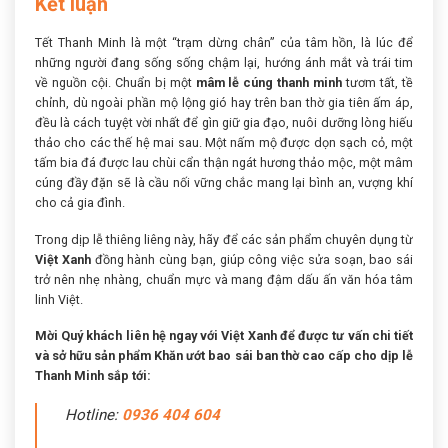
Kết luận
Tết Thanh Minh là một “trạm dừng chân” của tâm hồn, là lúc để
những người đang sống sống chậm lại, hướng ánh mắt và trái tim
về nguồn cội. Chuẩn bị một
mâm lễ cúng thanh minh
tươm tất, tề
chỉnh, dù ngoài phần mộ lộng gió hay trên ban thờ gia tiên ấm áp,
đều là cách tuyệt vời nhất để gìn giữ gia đạo, nuôi dưỡng lòng hiếu
thảo cho các thế hệ mai sau. Một nấm mộ được dọn sạch cỏ, một
tấm bia đá được lau chùi cẩn thận ngát hương thảo mộc, một mâm
cúng đầy đặn sẽ là cầu nối vững chắc mang lại bình an, vượng khí
cho cả gia đình.
Trong dịp lễ thiêng liêng này, hãy để các sản phẩm chuyên dụng từ
Việt Xanh
đồng hành cùng bạn, giúp công việc sửa soạn, bao sái
trở nên nhẹ nhàng, chuẩn mực và mang đậm dấu ấn văn hóa tâm
linh Việt.
Mời Quý khách liên hệ ngay với Việt Xanh để được tư vấn chi tiết
và sở hữu sản phẩm Khăn ướt bao sái ban thờ cao cấp cho dịp lễ
Thanh Minh sắp tới:
Hotline:
0936 404 604