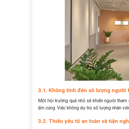
3.1. Không tính đến số lượng người 
Một hội trường quá nhỏ sẽ khiến người tham d
ấm cúng. Việc không dự trù số lượng nhân viê
3.2. Thiếu yếu tố an toàn và tiện ngh