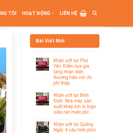
NG TÔI
HOẠT ĐỘNG
LIÊN HỆ
Bài Viết Mới
Khăn ướt tại Phú
Yên: Điểm tựa gia
tăng nhận diện
thương hiệu với chi
phí thấp
Khăn ướt tại Bình
Định: Nhà máy sản
xuất khép kín in logo
siêu nét miễn phí
Khăn ướt tại Quảng
Ngãi: 4 cấu hình phôi