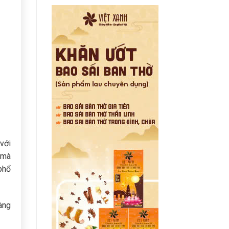
với
 mà
phổ
ràng