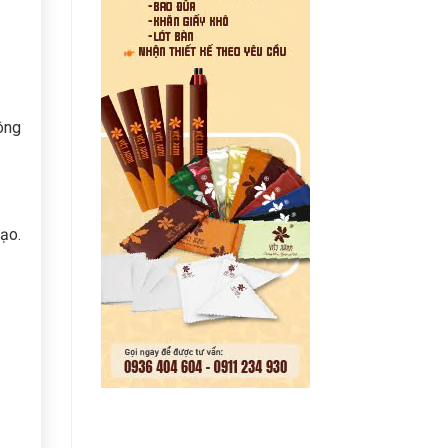
ông
tạo.