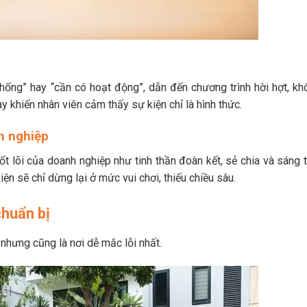
 thống” hay “cần có hoạt động”, dẫn đến chương trình hời hợt, kh
ày khiến nhân viên cảm thấy sự kiện chỉ là hình thức.
h nghiệp
cốt lõi của doanh nghiệp như tinh thần đoàn kết, sẻ chia và sáng 
ện sẽ chỉ dừng lại ở mức vui chơi, thiếu chiều sâu.
chuẩn bị
 nhưng cũng là nơi dễ mắc lỗi nhất.