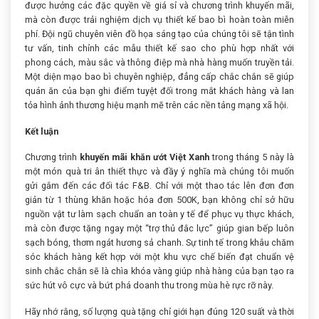
được hưởng các đặc quyền về giá sỉ và chương trình khuyến mãi,
mà còn được trải nghiệm dịch vụ thiết kế bao bì hoàn toàn miễn
phí. Đội ngũ chuyên viên đồ họa sáng tạo của chúng tôi sẽ tận tình
tư vấn, tinh chỉnh các mẫu thiết kế sao cho phù hợp nhất với
phong cách, màu sắc và thông điệp mà nhà hàng muốn truyền tải.
Một diện mạo bao bì chuyên nghiệp, đẳng cấp chắc chắn sẽ giúp
quán ăn của bạn ghi điểm tuyệt đối trong mắt khách hàng và lan
tỏa hình ảnh thương hiệu mạnh mẽ trên các nền tảng mạng xã hội.
Kết luận
Chương trình
khuyến mãi khăn ướt Việt Xanh
trong tháng 5 này là
một món quà tri ân thiết thực và đầy ý nghĩa mà chúng tôi muốn
gửi gắm đến các đối tác F&B. Chỉ với một thao tác lên đơn đơn
giản từ 1 thùng khăn hoặc hóa đơn 500K, bạn không chỉ sở hữu
nguồn vật tư làm sạch chuẩn an toàn y tế để phục vụ thực khách,
mà còn được tặng ngay một “trợ thủ đắc lực” giúp gian bếp luôn
sạch bóng, thơm ngát hương sả chanh. Sự tinh tế trong khâu chăm
sóc khách hàng kết hợp với một khu vực chế biến đạt chuẩn vệ
sinh chắc chắn sẽ là chìa khóa vàng giúp nhà hàng của bạn tạo ra
sức hút vô cực và bứt phá doanh thu trong mùa hè rực rỡ này.
Hãy nhớ rằng, số lượng quà tặng chỉ giới hạn đúng 120 suất và thời