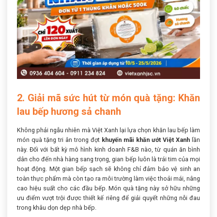
2. Giải mã sức hút từ món quà tặng: Khăn
lau bếp hương sả chanh
Không phải ngẫu nhiên mà Việt Xanh lại lựa chọn khăn lau bếp làm
món quà tặng tri ân trong đợt
khuyến mãi khăn ướt Việt Xanh
lần
này. Đối với bất kỳ mô hình kinh doanh F&B nào, từ quán ăn bình
dân cho đến nhà hàng sang trọng, gian bếp luôn là trái tim của mọi
hoạt động. Một gian bếp sạch sẽ không chỉ đảm bảo vệ sinh an
toàn thực phẩm mà còn tạo ra môi trường làm việc thoải mái, nâng
cao hiệu suất cho các đầu bếp. Món quà tặng này sở hữu những
ưu điểm vượt trội được thiết kế riêng để giải quyết những nỗi đau
trong khâu dọn dẹp nhà bếp.