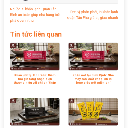
Nguồn sỉ khăn lạnh Quận Tân
Đơn vị phân phối, in khăn lạnh
Bình an toàn giúp nhà hàng bứt
quận Tân Phú giá sỉ, giao nhanh
phá doanh thu
Tin tức liên quan
Khăn ướt tại Phú Yên: Điểm
Khăn ướt tại Bình Định: Nhà
tựa gia tăng nhận diện
máy sản xuất khép kín in
thương hiệu với chi phí thấp
logo siêu nét miễn phí