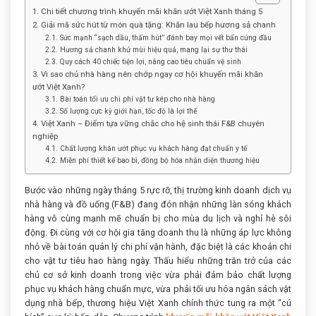
1. Chi tiết chương trình khuyến mãi khăn ướt Việt Xanh tháng 5
2. Giải mã sức hút từ món quà tặng: Khăn lau bếp hương sả chanh
2.1. Sức mạnh “sạch dầu, thấm hút” đánh bay mọi vết bẩn cứng đầu
2.2. Hương sả chanh khử mùi hiệu quả, mang lại sự thư thái
2.3. Quy cách 40 chiếc tiện lợi, nâng cao tiêu chuẩn vệ sinh
3. Vì sao chủ nhà hàng nên chớp ngay cơ hội khuyến mãi khăn
ướt Việt Xanh?
3.1. Bài toán tối ưu chi phí vật tư kép cho nhà hàng
3.2. Số lượng cực kỳ giới hạn, tốc độ là lợi thế
4. Việt Xanh – Điểm tựa vững chắc cho hệ sinh thái F&B chuyên
nghiệp
4.1. Chất lượng khăn ướt phục vụ khách hàng đạt chuẩn y tế
4.2. Miễn phí thiết kế bao bì, đồng bộ hóa nhận diện thương hiệu
Bước vào những ngày tháng 5 rực rỡ, thị trường kinh doanh dịch vụ
nhà hàng và đồ uống (F&B) đang đón nhận những làn sóng khách
hàng vô cùng mạnh mẽ chuẩn bị cho mùa du lịch và nghỉ hè sôi
động. Đi cùng với cơ hội gia tăng doanh thu là những áp lực không
nhỏ về bài toán quản lý chi phí vận hành, đặc biệt là các khoản chi
cho vật tư tiêu hao hàng ngày. Thấu hiểu những trăn trở của các
chủ cơ sở kinh doanh trong việc vừa phải đảm bảo chất lượng
phục vụ khách hàng chuẩn mực, vừa phải tối ưu hóa ngân sách vật
dụng nhà bếp, thương hiệu Việt Xanh chính thức tung ra một “cú