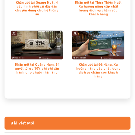
Khăn ướt tại Quảng Ngãi: 4
Khăn ướt tại Thừa Thiên Huế:
cấu hình phôi vải dầy dặn
Xu hướng nâng cấp chất
chuyên dụng cho hệ thống
lượng dịch vụ chăm sóc
lẩu
khách hàng
Khăn ướt tại Quảng Nam: Bí
Khăn ướt tại Đà Nẵng: Xu
quyết tối ưu 30% chi phí vận
hướng nâng cấp chất lượng
hành cho chuỗi nhà hàng
dịch vụ chăm sóc khách
hàng
Bài Viết Mới