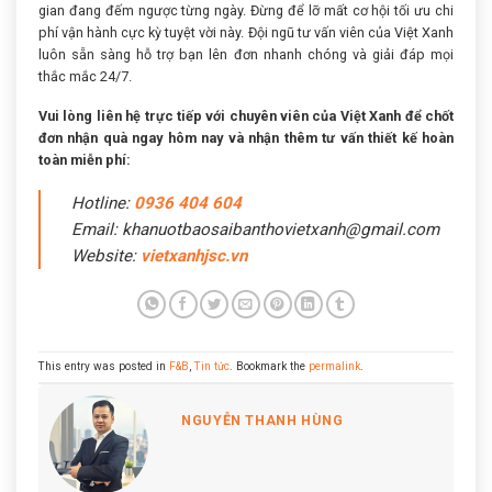
gian đang đếm ngược từng ngày. Đừng để lỡ mất cơ hội tối ưu chi
phí vận hành cực kỳ tuyệt vời này. Đội ngũ tư vấn viên của Việt Xanh
luôn sẵn sàng hỗ trợ bạn lên đơn nhanh chóng và giải đáp mọi
thắc mắc 24/7.
Vui lòng liên hệ trực tiếp với chuyên viên của Việt Xanh để chốt
đơn nhận quà ngay hôm nay và nhận thêm tư vấn thiết kế hoàn
toàn miễn phí:
Hotline:
0936 404 604
Email: khanuotbaosaibanthovietxanh@gmail.com
Website:
vietxanhjsc.vn
This entry was posted in
F&B
,
Tin tức
. Bookmark the
permalink
.
NGUYỄN THANH HÙNG