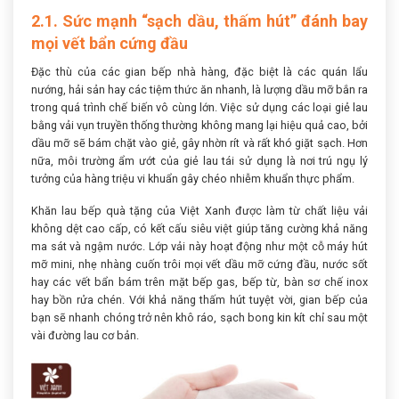
2.1. Sức mạnh “sạch dầu, thấm hút” đánh bay
mọi vết bẩn cứng đầu
Đặc thù của các gian bếp nhà hàng, đặc biệt là các quán lẩu
nướng, hải sản hay các tiệm thức ăn nhanh, là lượng dầu mỡ bắn ra
trong quá trình chế biến vô cùng lớn. Việc sử dụng các loại giẻ lau
bằng vải vụn truyền thống thường không mang lại hiệu quả cao, bởi
dầu mỡ sẽ bám chặt vào giẻ, gây nhờn rít và rất khó giặt sạch. Hơn
nữa, môi trường ẩm ướt của giẻ lau tái sử dụng là nơi trú ngụ lý
tưởng của hàng triệu vi khuẩn gây chéo nhiễm khuẩn thực phẩm.
Khăn lau bếp quà tặng của Việt Xanh được làm từ chất liệu vải
không dệt cao cấp, có kết cấu siêu việt giúp tăng cường khả năng
ma sát và ngậm nước. Lớp vải này hoạt động như một cỗ máy hút
mỡ mini, nhẹ nhàng cuốn trôi mọi vết dầu mỡ cứng đầu, nước sốt
hay các vết bẩn bám trên mặt bếp gas, bếp từ, bàn sơ chế inox
hay bồn rửa chén. Với khả năng thấm hút tuyệt vời, gian bếp của
bạn sẽ nhanh chóng trở nên khô ráo, sạch bong kin kít chỉ sau một
vài đường lau cơ bản.