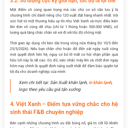
3.2. Số lượng cực kỳ giới hạn, tốc độ là lợi thế
Một điểm vô cùng quan trọng mà các chủ cơ sở cần lưu ý là
chương trình chỉ dành riêng cho 120 suất đặt hàng nhanh nhất. Với
sức hút từ một thương hiệu uy tín như Việt Xanh và mức điều kiện
lên đơn vô cùng dễ chịu (chỉ từ 1 thùng hoặc 500.000 VNĐ), số
lượng quà tặng chắc chắn sẽ vơi đi với tốc độ chóng mặt.
Thời gian áp dụng chỉ kéo dài trong vòng nửa tháng (từ 10/5 đến
25/5/2026). Nếu bạn chần chừ hoặc để đến sát ngày cuối cùng
mới quyết định liên hệ, nguy cơ bỏ lỡ mất cơ hội nhận phần quà
hữu ích này là rất cao. Do đó, việc nhấc máy lên và chốt đơn ngay
hôm nay chính là quyết định sáng suốt nhất để đảm bảo quyền lợi
tối đa cho doanh nghiệp của mình.
Xem chi tiết tại: Sản Xuất khăn lạnh,
in khăn lạnh
,
logo theo yêu cầu giá tận xưởng
4. Việt Xanh – Điểm tựa vững chắc cho hệ
sinh thái F&B chuyên nghiệp
Bên cạnh những chương trình ưu đãi bùng nổ, giá trị cốt lõi khiến