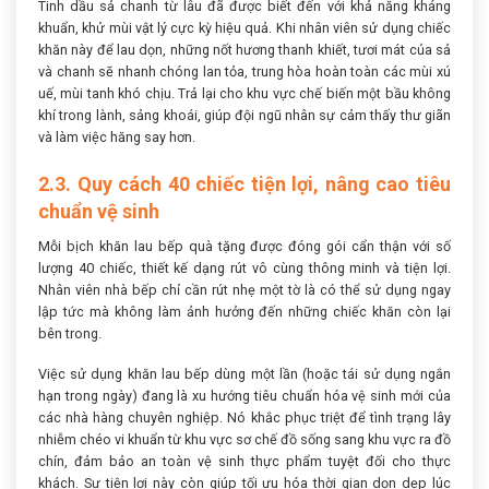
Tinh dầu sả chanh từ lâu đã được biết đến với khả năng kháng
khuẩn, khử mùi vật lý cực kỳ hiệu quả. Khi nhân viên sử dụng chiếc
khăn này để lau dọn, những nốt hương thanh khiết, tươi mát của sả
và chanh sẽ nhanh chóng lan tỏa, trung hòa hoàn toàn các mùi xú
uế, mùi tanh khó chịu. Trả lại cho khu vực chế biến một bầu không
khí trong lành, sảng khoái, giúp đội ngũ nhân sự cảm thấy thư giãn
và làm việc hăng say hơn.
2.3. Quy cách 40 chiếc tiện lợi, nâng cao tiêu
chuẩn vệ sinh
Mỗi bịch khăn lau bếp quà tặng được đóng gói cẩn thận với số
lượng 40 chiếc, thiết kế dạng rút vô cùng thông minh và tiện lợi.
Nhân viên nhà bếp chỉ cần rút nhẹ một tờ là có thể sử dụng ngay
lập tức mà không làm ảnh hưởng đến những chiếc khăn còn lại
bên trong.
Việc sử dụng khăn lau bếp dùng một lần (hoặc tái sử dụng ngắn
hạn trong ngày) đang là xu hướng tiêu chuẩn hóa vệ sinh mới của
các nhà hàng chuyên nghiệp. Nó khắc phục triệt để tình trạng lây
nhiễm chéo vi khuẩn từ khu vực sơ chế đồ sống sang khu vực ra đồ
chín, đảm bảo an toàn vệ sinh thực phẩm tuyệt đối cho thực
khách. Sự tiện lợi này còn giúp tối ưu hóa thời gian dọn dẹp lúc