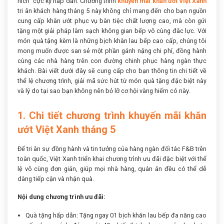
hích” cực kỳ hấp dẫn. Chương trình
khuyến mãi khăn ướt Việt Xanh
tri ân khách hàng tháng 5 này không chỉ mang đến cho bạn nguồn
cung cấp khăn ướt phục vụ bàn tiệc chất lượng cao, mà còn gửi
tặng một giải pháp làm sạch không gian bếp vô cùng đắc lực. Với
món quà tặng kèm là những bịch khăn lau bếp cao cấp, chúng tôi
mong muốn được san sẻ một phần gánh nặng chi phí, đồng hành
cùng các nhà hàng trên con đường chinh phục hàng ngàn thực
khách. Bài viết dưới đây sẽ cung cấp cho bạn thông tin chi tiết về
thể lệ chương trình, giải mã sức hút từ món quà tặng đặc biệt này
và lý do tại sao bạn không nên bỏ lỡ cơ hội vàng hiếm có này.
1. Chi tiết chương trình khuyến mãi khăn
ướt Việt Xanh tháng 5
Để tri ân sự đồng hành và tin tưởng của hàng ngàn đối tác F&B trên
toàn quốc, Việt Xanh triển khai chương trình ưu đãi đặc biệt với thể
lệ vô cùng đơn giản, giúp mọi nhà hàng, quán ăn đều có thể dễ
dàng tiếp cận và nhận quà.
Nội dung chương trình ưu đãi:
Quà tặng hấp dẫn: Tặng ngay 01 bịch khăn lau bếp đa năng cao