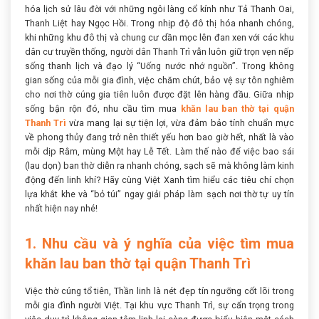
hóa lịch sử lâu đời với những ngôi làng cổ kính như Tả Thanh Oai,
Thanh Liệt hay Ngọc Hồi. Trong nhịp độ đô thị hóa nhanh chóng,
khi những khu đô thị và chung cư dần mọc lên đan xen với các khu
dân cư truyền thống, người dân Thanh Trì vẫn luôn giữ trọn vẹn nếp
sống thanh lịch và đạo lý “Uống nước nhớ nguồn”. Trong không
gian sống của mỗi gia đình, việc chăm chút, bảo vệ sự tôn nghiêm
cho nơi thờ cúng gia tiên luôn được đặt lên hàng đầu. Giữa nhịp
sống bận rộn đó, nhu cầu tìm mua
khăn lau ban thờ tại quận
Thanh Trì
vừa mang lại sự tiện lợi, vừa đảm bảo tính chuẩn mực
về phong thủy đang trở nên thiết yếu hơn bao giờ hết, nhất là vào
mỗi dịp Rằm, mùng Một hay Lễ Tết. Làm thế nào để việc bao sái
(lau dọn) ban thờ diễn ra nhanh chóng, sạch sẽ mà không làm kinh
động đến linh khí? Hãy cùng Việt Xanh tìm hiểu các tiêu chí chọn
lựa khắt khe và “bỏ túi” ngay giải pháp làm sạch nơi thờ tự uy tín
nhất hiện nay nhé!
1. Nhu cầu và ý nghĩa của việc tìm mua
khăn lau ban thờ tại quận Thanh Trì
Việc thờ cúng tổ tiên, Thần linh là nét đẹp tín ngưỡng cốt lõi trong
mỗi gia đình người Việt. Tại khu vực Thanh Trì, sự cẩn trọng trong