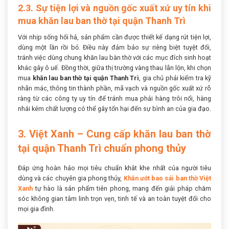
2.3. Sự tiện lợi và nguồn gốc xuất xứ uy tín khi
mua khăn lau ban thờ tại quận Thanh Trì
Với nhịp sống hối hả, sản phẩm cần được thiết kế dạng rút tiện lợi,
dùng một lần rồi bỏ. Điều này đảm bảo sự riêng biệt tuyệt đối,
tránh việc dùng chung khăn lau bàn thờ với các mục đích sinh hoạt
khác gây ô uế. Đồng thời, giữa thị trường vàng thau lẫn lộn, khi chọn
mua
khăn lau ban thờ tại quận Thanh Trì
, gia chủ phải kiểm tra kỹ
nhãn mác, thông tin thành phần, mã vạch và nguồn gốc xuất xứ rõ
ràng từ các công ty uy tín để tránh mua phải hàng trôi nổi, hàng
nhái kém chất lượng có thể gây tổn hại đến sự bình an của gia đạo.
3. Việt Xanh – Cung cấp khăn lau ban thờ
tại quận Thanh Trì chuẩn phong thủy
Đáp ứng hoàn hảo mọi tiêu chuẩn khắt khe nhất của người tiêu
dùng và các chuyên gia phong thủy,
Khăn ướt bao sái ban thờ Việt
Xanh
tự hào là sản phẩm tiên phong, mang đến giải pháp chăm
sóc không gian tâm linh trọn vẹn, tinh tế và an toàn tuyệt đối cho
mọi gia đình.