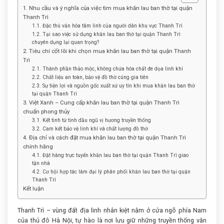
1. Nhu cầu và ý nghĩa của việc tìm mua khăn lau ban thờ tại quận
Thanh Trì
1.1. Đặc thù văn hóa tâm linh của người dân khu vực Thanh Trì
1.2. Tại sao việc sử dụng khăn lau ban thờ tại quận Thanh Trì
chuyên dụng lại quan trọng?
2. Tiêu chí cốt lõi khi chọn mua khăn lau ban thờ tại quận Thanh
Trì
2.1. Thành phần thảo mộc, không chứa hóa chất đe dọa linh khí
2.2. Chất liệu an toàn, bảo vệ đồ thờ cúng gia tiên
2.3. Sự tiện lợi và nguồn gốc xuất xứ uy tín khi mua khăn lau ban thờ
tại quận Thanh Trì
3. Việt Xanh – Cung cấp khăn lau ban thờ tại quận Thanh Trì
chuẩn phong thủy
3.1. Kết tinh từ tinh dầu ngũ vị hương truyền thống
3.2. Cam kết bảo vệ linh khí và chất lượng đồ thờ
4. Địa chỉ và cách đặt mua khăn lau ban thờ tại quận Thanh Trì
chính hãng
4.1. Đặt hàng trực tuyến khăn lau ban thờ tại quận Thanh Trì giao
tận nhà
4.2. Cơ hội hợp tác làm đại lý phân phối khăn lau ban thờ tại quận
Thanh Trì
Kết luận
Thanh Trì – vùng đất địa linh nhân kiệt nằm ở cửa ngõ phía Nam
của thủ đô Hà Nội, tự hào là nơi lưu giữ những truyền thống văn