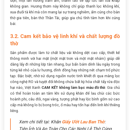
dọn, một làn hương trầm ấm, thanh tao sẽ lập tức lan tỏa khắp
không gian. Hương thơm này không chỉ giúp thanh lọc không khí,
xua đuổi tà khí mà còn mang lại sự trang nghiêm, ấm cúng cho bàn
thờ gia tiên, bàn thờ Thần Tài, giúp gia chủ tĩnh tâm hơn khi cúng
bái.
3.2. Cam kết bảo vệ linh khí và chất lượng đồ
thờ
Sản phẩm được làm từ chất liệu vải không dệt cao cấp, thiết kế
thông minh với hai mặt (một mặt trơn và một mặt nhám) giúp dễ
dàng lấy đi những lớp tàn nhang, bụi bẩn bám dính lâu ngày trong
từng kẽ nhỏ của lư hương, đỉnh đồng hay những nét chạm trổ phức
tạp. Đặc biệt, nhờ sử dụng nguồn nước tinh khiết đi qua màng lọc
công nghệ RO và tuyệt đối không chứa bất kỳ hóa chất tẩy rửa độc
hại nào, Việt Xanh
CAM KẾT không làm bạc màu đồ thờ
. Gia chủ
có thể hoàn toàn an tâm khi sử dụng khăn để lau chùi các bức
hoành phi, câu đối, ngai vàng, tượng phật hay lộc bình gốm sứ cao
cấp mà không lo bị bong tróc, ố màu hay tổn hại đến linh khí thiêng
liêng.
Xem chi tiết tại: Khăn
Giấy Ướt Lau Ban Thờ
:
Tiện Ích Và An Toàn Cho Các Nghi Lễ Thờ Cúng