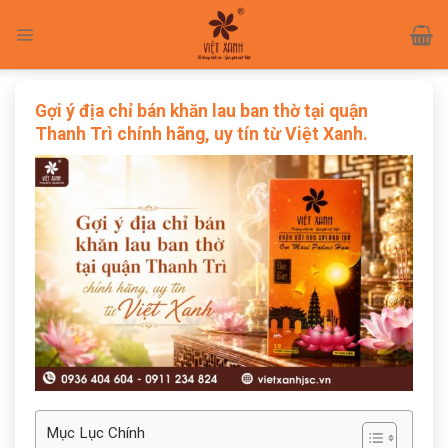
Skip
to
content
Gợi ý địa chỉ bán khăn lau ban thờ tại quận
Thanh Trì chính hãng, uy tín từ Việt Xanh.
Mục Lục Chính