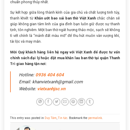
chuẩn phong thủy nhất.
Sự kết hợp giữa lòng thành kính của gia chủ và chất lượng tinh túy,
thanh khiết từ
Khăn ướt bao sái ban thờ Việt Xanh
chắc chắn sẽ
giúp không gian tâm linh của gia đình bạn luôn giữ được sự thanh
tịnh, tôn nghiêm. Một ban thờ ngát hương thảo mộc, sạch sẽ không
tì vết chính là “mảnh đất màu mỡ” để thu hút muôn vàn vượng khí,
tài lộc và may mắn.
Mời Quý khách hàng liên hệ ngay với Việt Xanh để được tư vấn
chính sách đại lý hoặc đặt mua khăn lau ban thờ tại quận Thanh
Trì giao hàng tận nơi:
Hotline:
0936 404 604
Email: khanvietxanh@gmail.com
Website:
vietxanhjsc.vn
This entry was posted in
Duy Tâm
,
Tin tức
. Bookmark the
permalink
.