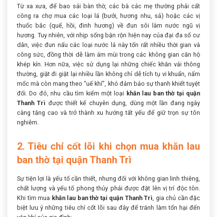
Từ xa xưa, để bao sái bàn thờ, các bà các mẹ thường phải cất
công ra chợ mua các loại lá (bưởi, hương nhu, sả) hoặc các vị
thuốc bắc (quế, hồi, đinh hương) về đun sôi làm nước ngũ vị
hương. Tuy nhiên, với nhịp sống bận rộn hiện nay của đại đa số cư
dân, việc đun nấu các loại nước lá này tốn rất nhiều thời gian và
công sức, đồng thời dễ làm ám mùi trong các không gian căn hộ
khép kín. Hơn nữa, việc sử dụng lại những chiếc khăn vải thông
thường, giặt đi giặt lại nhiều lần không chỉ dễ tích tụ vi khuẩn, nấm
mốc mà còn mang theo “uế khí”, khó đảm bảo sự thanh khiết tuyệt
đối. Do đó, nhu cầu tìm kiếm một loại
khăn lau ban thờ tại quận
Thanh Trì
được thiết kế chuyên dụng, dùng một lần đang ngày
càng tăng cao và trở thành xu hướng tất yếu để giữ trọn sự tôn
nghiêm.
2. Tiêu chí cốt lõi khi chọn mua khăn lau
ban thờ tại quận Thanh Trì
Sự tiện lợi là yếu tố cần thiết, nhưng đối với không gian linh thiêng,
chất lượng và yếu tố phong thủy phải được đặt lên vị trí độc tôn.
Khi tìm mua
khăn lau ban thờ tại quận Thanh Trì
, gia chủ cần đặc
biệt lưu ý những tiêu chí cốt lõi sau đây để tránh làm tổn hại đến