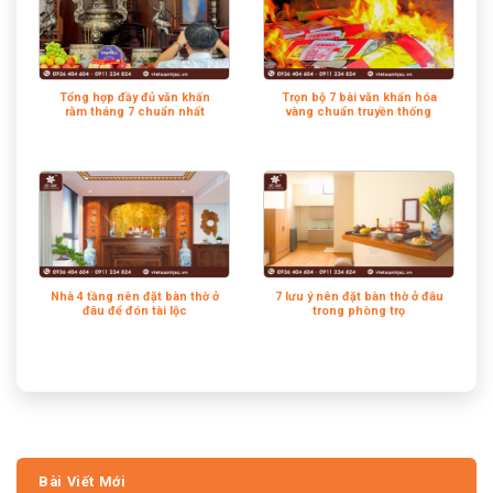
Tổng hợp đầy đủ văn khấn
Trọn bộ 7 bài văn khấn hóa
rằm tháng 7 chuẩn nhất
vàng chuẩn truyền thống
Nhà 4 tầng nên đặt bàn thờ ở
7 lưu ý nên đặt bàn thờ ở đâu
đâu để đón tài lộc
trong phòng trọ
Bài Viết Mới