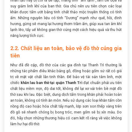
nhân tạo này bị coi là uế tạp, mang tính “âm lạnh”, làm đe dọa và
suy giảm linh khí của ban thờ. Gia chủ nên ưu tiên chọn các loại
khăn được tẩm ướt bằng tinh chất thảo mộc truyền thống có tính
ấm. Những nguyên liệu có tính “Dương” mạnh như quế, hồi, đinh
hương, gừng sẽ mang lại hương thơm trầm ấm, giúp xua tan âm khí
lạnh lẽo, tẩy uế không gian thờ cúng một cách hiệu quả và thu hút
năng lượng tích cực.
2.2. Chất liệu an toàn, bảo vệ đồ thờ cúng gia
tiên
Như đã đề cập, đồ thờ của các gia đình tại Thanh Trì thường là
những tác phẩm điêu khắc bằng gỗ, đồng hoặc gốm sứ rất có giá
trị về mặt vật chất lẫn tinh thần. Để bảo vệ tài sản tâm linh, một
chiếc
khăn lau ban thờ tại quận Thanh Trì
đạt chuẩn phải ưu tiên
chất liệu mềm mịn, độ dai tốt, không để lại xơ vải trên bề mặt đồ
thờ sau khi lau. Đặc biệt, dung dịch tẩm trong khăn phải hoàn toàn
an toàn, không có tính ăn mòn. Nếu sử dụng các loại khăn tẩm cồn
nồng độ cao hoặc hóa chất tẩy mạnh, lớp sơn son thếp vàng trên
đồ gỗ sẽ nhanh chóng bị bong tróc, men gốm sẽ bị xỉn màu. Do
đó, hãy chọn những thương hiệu có cam kết rõ ràng về việc không
làm hư hại đồ thờ.