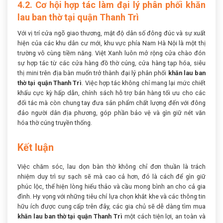
4.2. Cơ hội hợp tác làm đại lý phân phối khăn
lau ban thờ tại quận Thanh Trì
Với vị trí cửa ngõ giao thương, mật độ dân số đông đúc và sự xuất
hiện của các khu dân cư mới, khu vực phía Nam Hà Nội là một thị
trường vô cùng tiềm năng. Việt Xanh luôn mở rộng cửa chào đón
sự hợp tác từ các cửa hàng đồ thờ cúng, cửa hàng tạp hóa, siêu
thị mini trên địa bàn muốn trở thành đại lý phân phối
khăn lau ban
thờ tại quận Thanh Trì
. Việc hợp tác không chỉ mang lại mức chiết
khấu cực kỳ hấp dẫn, chính sách hỗ trợ bán hàng tối ưu cho các
đối tác mà còn chung tay đưa sản phẩm chất lượng đến với đông
đảo người dân địa phương, góp phần bảo vệ và gìn giữ nét văn
hóa thờ cúng truyền thống.
Kết luận
Việc chăm sóc, lau dọn bàn thờ không chỉ đơn thuần là trách
nhiệm duy trì sự sạch sẽ mà cao cả hơn, đó là cách để gìn giữ
phúc lộc, thể hiện lòng hiếu thảo và cầu mong bình an cho cả gia
đình. Hy vọng với những tiêu chí lựa chọn khắt khe và các thông tin
hữu ích được cung cấp trên đây, các gia chủ sẽ dễ dàng tìm mua
khăn lau ban thờ tại quận Thanh Trì
một cách tiện lợi, an toàn và