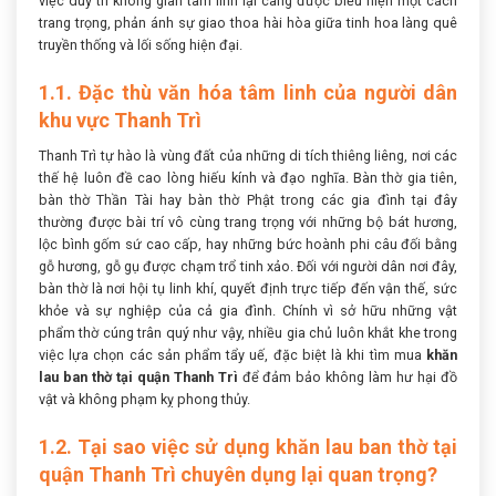
việc duy trì không gian tâm linh lại càng được biểu hiện một cách
trang trọng, phản ánh sự giao thoa hài hòa giữa tinh hoa làng quê
truyền thống và lối sống hiện đại.
1.1. Đặc thù văn hóa tâm linh của người dân
khu vực Thanh Trì
Thanh Trì tự hào là vùng đất của những di tích thiêng liêng, nơi các
thế hệ luôn đề cao lòng hiếu kính và đạo nghĩa. Bàn thờ gia tiên,
bàn thờ Thần Tài hay bàn thờ Phật trong các gia đình tại đây
thường được bài trí vô cùng trang trọng với những bộ bát hương,
lộc bình gốm sứ cao cấp, hay những bức hoành phi câu đối bằng
gỗ hương, gỗ gụ được chạm trổ tinh xảo. Đối với người dân nơi đây,
bàn thờ là nơi hội tụ linh khí, quyết định trực tiếp đến vận thế, sức
khỏe và sự nghiệp của cả gia đình. Chính vì sở hữu những vật
phẩm thờ cúng trân quý như vậy, nhiều gia chủ luôn khắt khe trong
việc lựa chọn các sản phẩm tẩy uế, đặc biệt là khi tìm mua
khăn
lau ban thờ tại quận Thanh Trì
để đảm bảo không làm hư hại đồ
vật và không phạm kỵ phong thủy.
1.2. Tại sao việc sử dụng khăn lau ban thờ tại
quận Thanh Trì chuyên dụng lại quan trọng?