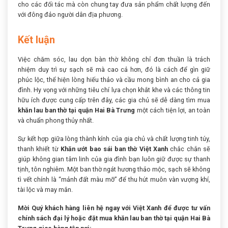
cho các đối tác mà còn chung tay đưa sản phẩm chất lượng đến
với đông đảo người dân địa phương.
Kết luận
Việc chăm sóc, lau dọn bàn thờ không chỉ đơn thuần là trách
nhiệm duy trì sự sạch sẽ mà cao cả hơn, đó là cách để gìn giữ
phúc lộc, thể hiện lòng hiếu thảo và cầu mong bình an cho cả gia
đình. Hy vọng với những tiêu chí lựa chọn khắt khe và các thông tin
hữu ích được cung cấp trên đây, các gia chủ sẽ dễ dàng tìm mua
khăn lau ban thờ tại quận Hai Bà Trưng
một cách tiện lợi, an toàn
và chuẩn phong thủy nhất.
Sự kết hợp giữa lòng thành kính của gia chủ và chất lượng tinh túy,
thanh khiết từ
Khăn ướt bao sái ban thờ Việt Xanh
chắc chắn sẽ
giúp không gian tâm linh của gia đình bạn luôn giữ được sự thanh
tịnh, tôn nghiêm. Một ban thờ ngát hương thảo mộc, sạch sẽ không
tì vết chính là “mảnh đất màu mỡ” để thu hút muôn vàn vượng khí,
tài lộc và may mắn.
Mời Quý khách hàng liên hệ ngay với Việt Xanh để được tư vấn
chính sách đại lý hoặc đặt mua khăn lau ban thờ tại quận Hai Bà