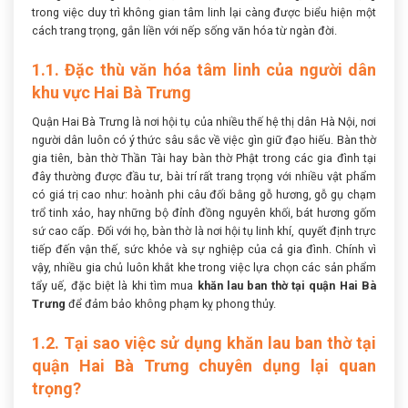
trong việc duy trì không gian tâm linh lại càng được biểu hiện một
cách trang trọng, gắn liền với nếp sống văn hóa từ ngàn đời.
1.1. Đặc thù văn hóa tâm linh của người dân
khu vực Hai Bà Trưng
Quận Hai Bà Trưng là nơi hội tụ của nhiều thế hệ thị dân Hà Nội, nơi
người dân luôn có ý thức sâu sắc về việc gìn giữ đạo hiếu. Bàn thờ
gia tiên, bàn thờ Thần Tài hay bàn thờ Phật trong các gia đình tại
đây thường được đầu tư, bài trí rất trang trọng với nhiều vật phẩm
có giá trị cao như: hoành phi câu đối bằng gỗ hương, gỗ gụ chạm
trổ tinh xảo, hay những bộ đỉnh đồng nguyên khối, bát hương gốm
sứ cao cấp. Đối với họ, bàn thờ là nơi hội tụ linh khí, quyết định trực
tiếp đến vận thế, sức khỏe và sự nghiệp của cả gia đình. Chính vì
vậy, nhiều gia chủ luôn khắt khe trong việc lựa chọn các sản phẩm
tẩy uế, đặc biệt là khi tìm mua
khăn lau ban thờ tại quận Hai Bà
Trưng
để đảm bảo không phạm kỵ phong thủy.
1.2. Tại sao việc sử dụng khăn lau ban thờ tại
quận Hai Bà Trưng chuyên dụng lại quan
trọng?