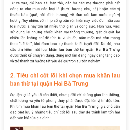
Từ xa xưa, để bao sái bàn thờ, các bà các mẹ thường phải cất
công ra chợ mua các loại lá (bưởi, hương nhu, sả) hoặc các vị
thuốc bắc (quế, hồi, đinh hương) về đun sôi làm nước ngũ vị
hương. Tuy nhiên, với nhịp sống bận rộn hiện nay, việc đun nấu các
loại nước lá này tốn rất nhiều thời gian và công sức. Hơn nữa, việc
sử dụng lại những chiếc khăn vải thông thường, giặt đi giặt lại
nhiều lần không chỉ dễ tích tụ vi khuẩn, nấm mốc mà còn mang
theo “uế khí”, khó đảm bảo sự thanh khiết tuyệt đối. Do đó, nhu
cầu tìm kiếm một loại
khăn lau ban thờ tại quận Hai Bà Trưng
được thiết kế chuyên dụng, dùng một lần đang ngày càng tăng cao
và trở thành xu hướng tất yếu để giữ trọn sự tôn nghiêm.
2. Tiêu chí cốt lõi khi chọn mua khăn lau
ban thờ tại quận Hai Bà Trưng
Sự tiện lợi là yếu tố cần thiết, nhưng đối với không gian linh thiêng,
chất lượng và yếu tố phong thủy phải được đặt lên vị trí độc tôn.
Khi tìm mua
khăn lau ban thờ tại quận Hai Bà Trưng
, gia chủ cần
đặc biệt lưu ý những tiêu chí cốt lõi sau đây để tránh làm tổn hại
đến vận khí của gia đình: