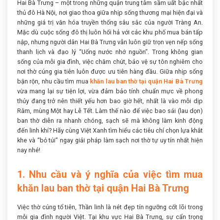
Hai Bà Trưng – một trong những quận trung tâm sầm uất bậc nhất
thủ đô Hà Nội, nơi giao thoa giữa nhịp sống thương mại hiện đại và
những giá trị văn hóa truyền thống sâu sắc của người Tràng An.
Mặc dù cuộc sống đô thị luôn hối hả với các khu phố mua bán tấp
nập, nhưng người dân Hai Bà Trưng vẫn luôn giữ trọn vẹn nếp sống
thanh lịch và đạo lý “Uống nước nhớ nguồn”. Trong không gian
sống của mỗi gia đình, việc chăm chút, bảo vệ sự tôn nghiêm cho
nơi thờ cúng gia tiên luôn được ưu tiên hàng đầu. Giữa nhịp sống
bận rộn, nhu cầu tìm mua
khăn lau ban thờ tại quận Hai Bà Trưng
vừa mang lại sự tiện lợi, vừa đảm bảo tính chuẩn mực về phong
thủy đang trở nên thiết yếu hơn bao giờ hết, nhất là vào mỗi dịp
Rằm, mùng Một hay Lễ Tết. Làm thế nào để việc bao sái (lau dọn)
ban thờ diễn ra nhanh chóng, sạch sẽ mà không làm kinh động
đến linh khí? Hãy cùng Việt Xanh tìm hiểu các tiêu chí chọn lựa khắt
khe và “bỏ túi” ngay giải pháp làm sạch nơi thờ tự uy tín nhất hiện
nay nhé!
1. Nhu cầu và ý nghĩa của việc tìm mua
khăn lau ban thờ tại quận Hai Bà Trưng
Việc thờ cúng tổ tiên, Thần linh là nét đẹp tín ngưỡng cốt lõi trong
mỗi gia đình người Việt. Tại khu vực Hai Bà Trưng, sự cẩn trọng