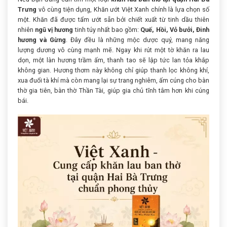
Trưng
vô cùng tiện dụng, Khăn ướt Việt Xanh chính là lựa chọn số
một. Khăn đã được tẩm ướt sẵn bởi chiết xuất từ tinh dầu thiên
nhiên
ngũ vị hương
tinh túy nhất bao gồm:
Quế, Hồi, Vỏ bưởi, Đinh
hương và Gừng
. Đây đều là những mộc dược quý, mang năng
lượng dương vô cùng mạnh mẽ. Ngay khi rút một tờ khăn ra lau
dọn, một làn hương trầm ấm, thanh tao sẽ lập tức lan tỏa khắp
không gian. Hương thơm này không chỉ giúp thanh lọc không khí,
xua đuổi tà khí mà còn mang lại sự trang nghiêm, ấm cúng cho bàn
thờ gia tiên, bàn thờ Thần Tài, giúp gia chủ tĩnh tâm hơn khi cúng
bái.