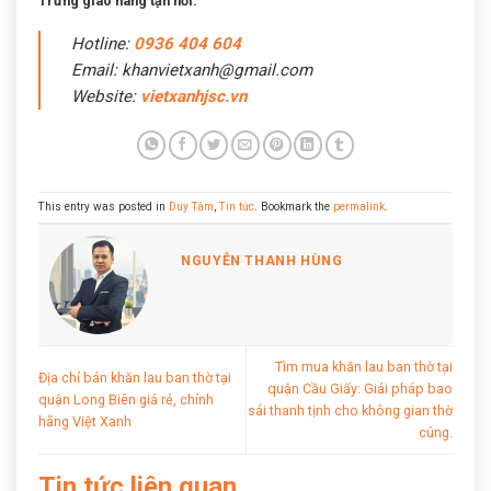
Trưng giao hàng tận nơi:
Hotline:
0936 404 604
Email: khanvietxanh@gmail.com
Website:
vietxanhjsc.vn
This entry was posted in
Duy Tâm
,
Tin tức
. Bookmark the
permalink
.
NGUYỄN THANH HÙNG
Tìm mua khăn lau ban thờ tại
Địa chỉ bán khăn lau ban thờ tại
quận Cầu Giấy: Giải pháp bao
quận Long Biên giá rẻ, chính
sái thanh tịnh cho không gian thờ
hãng Việt Xanh
cúng.
Tin tức liên quan