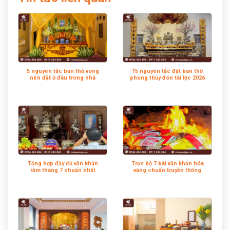
5 nguyên tắc bàn thờ vong
15 nguyên tắc đặt bàn thờ
nên đặt ở đâu trong nhà
phong thủy đón tài lộc 2026
Tổng hợp đầy đủ văn khấn
Trọn bộ 7 bài văn khấn hóa
rằm tháng 7 chuẩn nhất
vàng chuẩn truyền thống