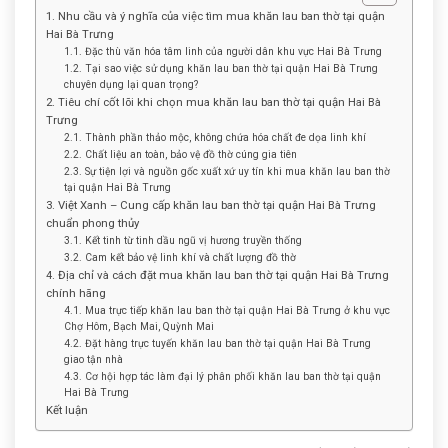
1. Nhu cầu và ý nghĩa của việc tìm mua khăn lau ban thờ tại quận
Hai Bà Trưng
1.1. Đặc thù văn hóa tâm linh của người dân khu vực Hai Bà Trưng
1.2. Tại sao việc sử dụng khăn lau ban thờ tại quận Hai Bà Trưng
chuyên dụng lại quan trọng?
2. Tiêu chí cốt lõi khi chọn mua khăn lau ban thờ tại quận Hai Bà
Trưng
2.1. Thành phần thảo mộc, không chứa hóa chất đe dọa linh khí
2.2. Chất liệu an toàn, bảo vệ đồ thờ cúng gia tiên
2.3. Sự tiện lợi và nguồn gốc xuất xứ uy tín khi mua khăn lau ban thờ
tại quận Hai Bà Trưng
3. Việt Xanh – Cung cấp khăn lau ban thờ tại quận Hai Bà Trưng
chuẩn phong thủy
3.1. Kết tinh từ tinh dầu ngũ vị hương truyền thống
3.2. Cam kết bảo vệ linh khí và chất lượng đồ thờ
4. Địa chỉ và cách đặt mua khăn lau ban thờ tại quận Hai Bà Trưng
chính hãng
4.1. Mua trực tiếp khăn lau ban thờ tại quận Hai Bà Trưng ở khu vực
Chợ Hôm, Bạch Mai, Quỳnh Mai
4.2. Đặt hàng trực tuyến khăn lau ban thờ tại quận Hai Bà Trưng
giao tận nhà
4.3. Cơ hội hợp tác làm đại lý phân phối khăn lau ban thờ tại quận
Hai Bà Trưng
Kết luận