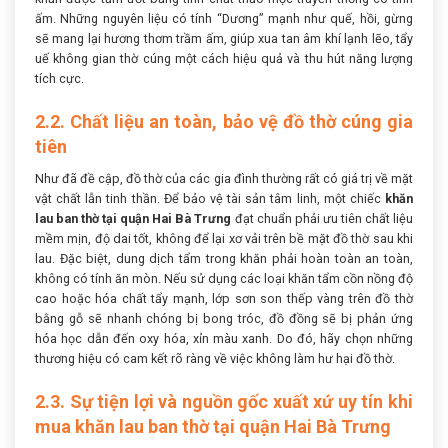
ấm. Những nguyên liệu có tính “Dương” mạnh như quế, hồi, gừng
sẽ mang lại hương thơm trầm ấm, giúp xua tan âm khí lạnh lẽo, tẩy
uế không gian thờ cúng một cách hiệu quả và thu hút năng lượng
tích cực.
2.2. Chất liệu an toàn, bảo vệ đồ thờ cúng gia
tiên
Như đã đề cập, đồ thờ của các gia đình thường rất có giá trị về mặt
vật chất lẫn tinh thần. Để bảo vệ tài sản tâm linh, một chiếc
khăn
lau ban thờ tại quận Hai Bà Trưng
đạt chuẩn phải ưu tiên chất liệu
mềm mịn, độ dai tốt, không để lại xơ vải trên bề mặt đồ thờ sau khi
lau. Đặc biệt, dung dịch tẩm trong khăn phải hoàn toàn an toàn,
không có tính ăn mòn. Nếu sử dụng các loại khăn tẩm cồn nồng độ
cao hoặc hóa chất tẩy mạnh, lớp sơn son thếp vàng trên đồ thờ
bằng gỗ sẽ nhanh chóng bị bong tróc, đồ đồng sẽ bị phản ứng
hóa học dẫn đến oxy hóa, xỉn màu xanh. Do đó, hãy chọn những
thương hiệu có cam kết rõ ràng về việc không làm hư hại đồ thờ.
2.3. Sự tiện lợi và nguồn gốc xuất xứ uy tín khi
mua khăn lau ban thờ tại quận Hai Bà Trưng