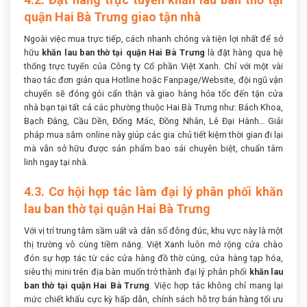
quận Hai Bà Trưng giao tận nhà
Ngoài việc mua trực tiếp, cách nhanh chóng và tiện lợi nhất để sở
hữu
khăn lau ban thờ tại quận Hai Bà Trưng
là đặt hàng qua hệ
thống trực tuyến của Công ty Cổ phần Việt Xanh. Chỉ với một vài
thao tác đơn giản qua Hotline hoặc Fanpage/Website, đội ngũ vận
chuyển sẽ đóng gói cẩn thận và giao hàng hỏa tốc đến tận cửa
nhà bạn tại tất cả các phường thuộc Hai Bà Trưng như: Bách Khoa,
Bạch Đằng, Cầu Dền, Đống Mác, Đồng Nhân, Lê Đại Hành… Giải
pháp mua sắm online này giúp các gia chủ tiết kiệm thời gian đi lại
mà vẫn sở hữu được sản phẩm bao sái chuyên biệt, chuẩn tâm
linh ngay tại nhà.
4.3. Cơ hội hợp tác làm đại lý phân phối khăn
lau ban thờ tại quận Hai Bà Trưng
Với vị trí trung tâm sầm uất và dân số đông đúc, khu vực này là một
thị trường vô cùng tiềm năng. Việt Xanh luôn mở rộng cửa chào
đón sự hợp tác từ các cửa hàng đồ thờ cúng, cửa hàng tạp hóa,
siêu thị mini trên địa bàn muốn trở thành đại lý phân phối
khăn lau
ban thờ tại quận Hai Bà Trưng
. Việc hợp tác không chỉ mang lại
mức chiết khấu cực kỳ hấp dẫn, chính sách hỗ trợ bán hàng tối ưu