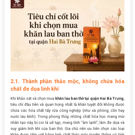
2.1. Thành phần thảo mộc, không chứa hóa
chất đe dọa linh khí
Khi khảo sát và chọn mua
khăn lau ban thờ tại quận Hai Bà Trưng
,
tiêu chí đầu tiên và quan trọng nhất là khăn tuyệt đối không được
chứa các hóa chất tẩy rửa công nghiệp (như xà phòng, cồn hay
nước lau kính). Trong phong thủy, những chất hóa học mang mùi
nhân tạo này bị coi là uế tạp, mang tính “âm lạnh”, làm đe dọa và
suy giảm linh khí của ban thờ. Gia chủ nên ưu tiên chọn các loại
khăn được tẩm ướt bằng tinh chất thảo mộc truyền thống có tính