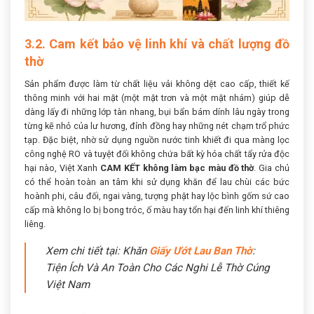
3.2. Cam kết bảo vệ linh khí và chất lượng đồ
thờ
Sản phẩm được làm từ chất liệu vải không dệt cao cấp, thiết kế
thông minh với hai mặt (một mặt trơn và một mặt nhám) giúp dễ
dàng lấy đi những lớp tàn nhang, bụi bẩn bám dính lâu ngày trong
từng kẽ nhỏ của lư hương, đỉnh đồng hay những nét chạm trổ phức
tạp. Đặc biệt, nhờ sử dụng nguồn nước tinh khiết đi qua màng lọc
công nghệ RO và tuyệt đối không chứa bất kỳ hóa chất tẩy rửa độc
hại nào, Việt Xanh
CAM KẾT không làm bạc màu đồ thờ
. Gia chủ
có thể hoàn toàn an tâm khi sử dụng khăn để lau chùi các bức
hoành phi, câu đối, ngai vàng, tượng phật hay lộc bình gốm sứ cao
cấp mà không lo bị bong tróc, ố màu hay tổn hại đến linh khí thiêng
liêng.
Xem chi tiết tại: Khăn
Giấy Ướt Lau Ban Thờ
:
Tiện Ích Và An Toàn Cho Các Nghi Lễ Thờ Cúng
Việt Nam