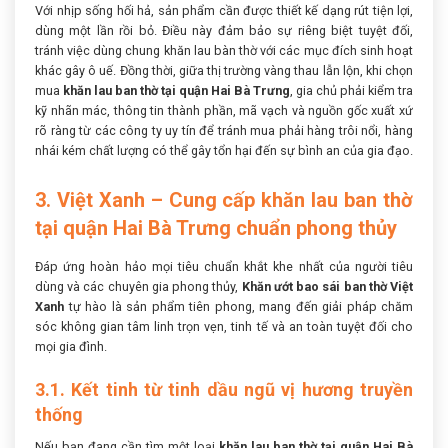
Với nhịp sống hối hả, sản phẩm cần được thiết kế dạng rút tiện lợi,
dùng một lần rồi bỏ. Điều này đảm bảo sự riêng biệt tuyệt đối,
tránh việc dùng chung khăn lau bàn thờ với các mục đích sinh hoạt
khác gây ô uế. Đồng thời, giữa thị trường vàng thau lẫn lộn, khi chọn
mua
khăn lau ban thờ tại quận Hai Bà Trưng
, gia chủ phải kiểm tra
kỹ nhãn mác, thông tin thành phần, mã vạch và nguồn gốc xuất xứ
rõ ràng từ các công ty uy tín để tránh mua phải hàng trôi nổi, hàng
nhái kém chất lượng có thể gây tổn hại đến sự bình an của gia đạo.
3. Việt Xanh – Cung cấp khăn lau ban thờ
tại quận Hai Bà Trưng chuẩn phong thủy
Đáp ứng hoàn hảo mọi tiêu chuẩn khắt khe nhất của người tiêu
dùng và các chuyên gia phong thủy,
Khăn ướt bao sái ban thờ Việt
Xanh
tự hào là sản phẩm tiên phong, mang đến giải pháp chăm
sóc không gian tâm linh trọn vẹn, tinh tế và an toàn tuyệt đối cho
mọi gia đình.
3.1. Kết tinh từ tinh dầu ngũ vị hương truyền
thống
Nếu bạn đang cần tìm một loại
khăn lau ban thờ tại quận Hai Bà