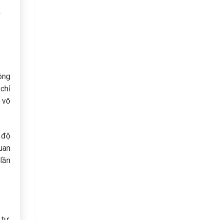
ông
chỉ
 vô
 độ
uan
lần
 tư,