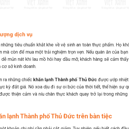
lượng dịch vụ
những tiêu chuẩn khắt khe về vệ sinh an toàn thực phẩm. Họ kh
 mà còn để mua một trải nghiệm trọn vẹn. Nếu quán ăn của bạn 
 dễ mủn nát khi lau mồ hôi hay dầu mỡ, khách hàng sẽ cảm thấy
 cơ sở kinh doanh.
ọn ra những chiếc
khăn lạnh Thành phố Thủ Đức
được ướp nhiệt
kỳ đắt giá. Nó xoa dịu đi sự oi bức của thời tiết, thể hiện sự q
 được thiện cảm và níu chân thực khách quay trở lại trong những 
ăn lạnh Thành phố Thủ Đức trên bàn tiệc
một khoản chi phí cần phải cắt giảm. Tuy nhiên, nếu biết cách đầu