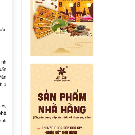
sắc
inh
uẩn
Văn
nhịp
vị,
phố
anh