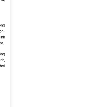
òng
on-
inh
da.
ớng
nh,
khôi