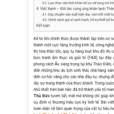
3.2. Lựa chọn cấu hình khăn tối ưu với từng mô h
4. Việt Xanh – Đối tác cung ứng khăn lạnh Th
4.1. Dây chuyền sản xuất hiện đại, cam kết chất lư
4.2. Chính sách giá sỉ cạnh tranh, hỗ trợ thiết kế b
Kết luận
Kể từ khi chính thức được thành lập trên cơ
thành một cực tăng trưởng kinh tế, công ngh
thị hóa thần tốc, quy tụ hàng loạt khu đô thị
bức tranh ẩm thực và giải trí (F&B) tại đ
phong cách Âu sang trọng tại khu Thảo Điền,
đến những khu du lịch sinh thái, nhà hàng sâ
đến cơ hội vàng cho các nhà đầu tư, nhưng đồ
lấy sự trung thành của thực khách. Trong cuộc
nhỏ nhất trên bàn tiệc đã trở thành yếu tố ma
Thủ Đức
tươm tất, mát mẻ không chỉ giúp kh
cụ định vị thương hiệu cực kỳ tinh tế. Bài v
toàn diện về tầm quan trọng của vật tư tiêu 