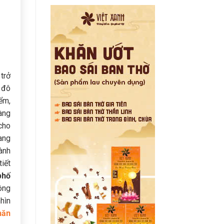
trở
 đô
iểm,
àng
cho
ang
ành
tiết
phố
ông
hìn
hăn