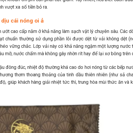
h vượt xa số tiền bỏ ra.
dịu cái nóng oi ả
n ướt cao cấp nằm ở khả năng làm sạch vật lý chuyên sâu. Các d
t chuẩn thường sử dụng phần lõi được dệt từ vải không dệt (n
chéo vững chắc. Lớp vải này có khả năng ngậm một lượng nước t
dầu mỡ, nước chấm mà không gây nhờn rít hay để lại xơ bông trên 
ậu đông đúc, nhiệt độ thường khá cao do hơi nóng từ các bếp nư
g hương thơm thoang thoảng của tinh dầu thiên nhiên (như sả cha
ộ, giúp khách hàng giải nhiệt tức thì, trung hòa mùi thức ăn và 