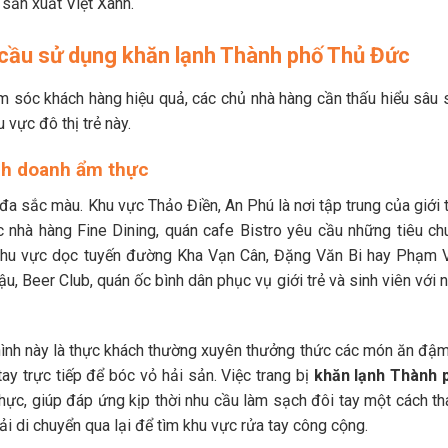
sản xuất Việt Xanh.
cầu sử dụng khăn lạnh Thành phố Thủ Đức
 sóc khách hàng hiệu quả, các chủ nhà hàng cần thấu hiểu sâu 
 vực đô thị trẻ này.
inh doanh ẩm thực
a sắc màu. Khu vực Thảo Điền, An Phú là nơi tập trung của giới t
c nhà hàng Fine Dining, quán cafe Bistro yêu cầu những tiêu ch
, khu vực dọc tuyến đường Kha Vạn Cân, Đặng Văn Bi hay Phạm 
u, Beer Club, quán ốc bình dân phục vụ giới trẻ và sinh viên với 
ình này là thực khách thường xuyên thưởng thức các món ăn đậm 
ay trực tiếp để bóc vỏ hải sản. Việc trang bị
khăn lạnh Thành 
thực, giúp đáp ứng kịp thời nhu cầu làm sạch đôi tay một cách th
ải di chuyển qua lại để tìm khu vực rửa tay công cộng.