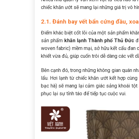
chiếc khăn ướt sẽ mang lại những giá trị vô hìn
2.1. Đánh bay vết bẩn cứng đầu, xoa 
Điểm khác biệt cốt lõi của một sản phẩm khă
sản phẩm
khăn lạnh Thành phố Thủ Đức
đạ
woven fabric) mềm mại, sở hữu kết cấu đan 
khiết vừa đủ, giúp cuốn trôi dễ dàng các vết 
Bên cạnh đó, trong những không gian quán nh
lẩu. Hơi lạnh từ chiếc khăn ướt kết hợp cùn
bạc hà) sẽ mang lại cảm giác sảng khoái tột đ
phục lại sự tỉnh táo để tiếp tục cuộc vui.