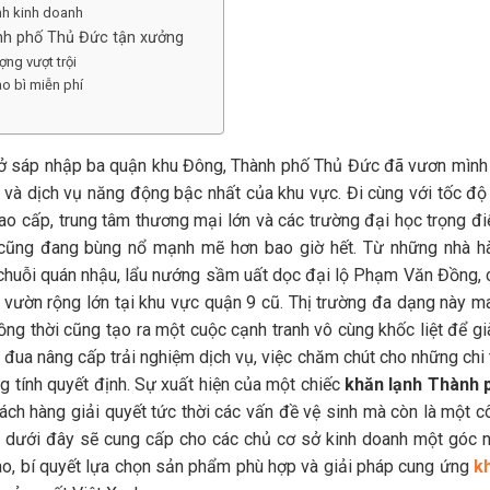
ình kinh doanh
ành phố Thủ Đức tận xưởng
ợng vượt trội
ao bì miễn phí
 sở sáp nhập ba quận khu Đông, Thành phố Thủ Đức đã vươn mình 
ệ và dịch vụ năng động bậc nhất của khu vực. Đi cùng với tốc độ
 cao cấp, trung tâm thương mại lớn và các trường đại học trọng đ
ây cũng đang bùng nổ mạnh mẽ hơn bao giờ hết. Từ những nhà h
 chuỗi quán nhậu, lẩu nướng sầm uất dọc đại lộ Phạm Văn Đồng, 
n vườn rộng lớn tại khu vực quận 9 cũ. Thị trường đa dạng này m
ng thời cũng tạo ra một cuộc cạnh tranh vô cùng khốc liệt để gi
 đua nâng cấp trải nghiệm dịch vụ, việc chăm chút cho những chi 
ng tính quyết định. Sự xuất hiện của một chiếc
khăn lạnh Thành 
ách hàng giải quyết tức thời các vấn đề vệ sinh mà còn là một c
iết dưới đây sẽ cung cấp cho các chủ cơ sở kinh doanh một góc n
hao, bí quyết lựa chọn sản phẩm phù hợp và giải pháp cung ứng
k