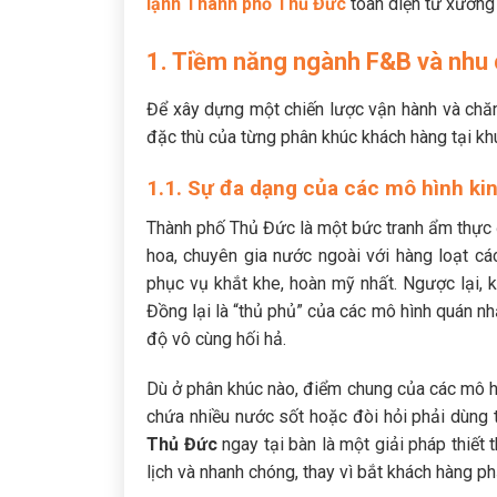
lạnh Thành phố Thủ Đức
toàn diện từ xưởng 
1. Tiềm năng ngành F&B và nhu 
Để xây dựng một chiến lược vận hành và chăm
đặc thù của từng phân khúc khách hàng tại khu
1.1. Sự đa dạng của các mô hình k
Thành phố Thủ Đức là một bức tranh ẩm thực đ
hoa, chuyên gia nước ngoài với hàng loạt cá
phục vụ khắt khe, hoàn mỹ nhất. Ngược lại
Đồng lại là “thủ phủ” của các mô hình quán nhậ
độ vô cùng hối hả.
Dù ở phân khúc nào, điểm chung của các mô h
chứa nhiều nước sốt hoặc đòi hỏi phải dùng t
Thủ Đức
ngay tại bàn là một giải pháp thiết 
lịch và nhanh chóng, thay vì bắt khách hàng ph