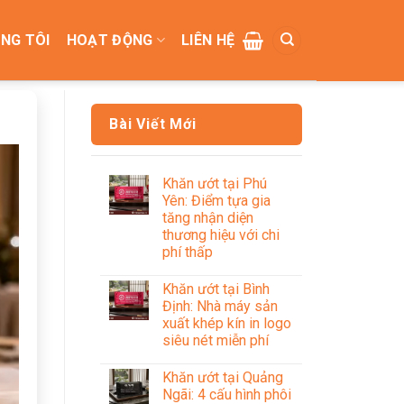
NG TÔI
HOẠT ĐỘNG
LIÊN HỆ
Bài Viết Mới
Khăn ướt tại Phú
Yên: Điểm tựa gia
tăng nhận diện
thương hiệu với chi
phí thấp
Khăn ướt tại Bình
Định: Nhà máy sản
xuất khép kín in logo
siêu nét miễn phí
Khăn ướt tại Quảng
Ngãi: 4 cấu hình phôi