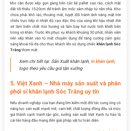
kho cần được xếp gọn gàng trên các kệ pallet cao ráo, cách mặt
đất tối thiểu 15-20cm để tránh ẩm mốc xâm nhập từ nền nhà. Kho
chứa phải khô ráo, thoáng mát, tuyệt đối tránh ánh nắng mặt trời
chiếu trực tiếp vì nhiệt độ cao đặc thù của vùng khí hậu nhiệt đới
sẽ làm biến chất mùi hương và làm bay hơi nước tinh khiết bên
trong vỏ khăn. Trước khi phục vụ khách khoảng 30 phút, nhân viên
nên xếp khăn vào tủ mát chuyên dụng để tăng cường cảm giác
sảng khoái tối đa cho thực khách khi sử dụng chiếc
khăn lạnh Sóc
Trăng
thơm mát.
Xem chi tiết tại: Sản Xuất khăn lạnh,
in khăn lạnh
,
logo theo yêu cầu giá tận xưởng
5. Việt Xanh – Nhà máy sản xuất và phân
phối sỉ khăn lạnh Sóc Trăng uy tín
Nếu doanh nghiệp của bạn đang tìm kiếm một đối tác cung ứng có
năng lực sản xuất mạnh mẽ, cam kết chất lượng đồng đều và mức
giá thành cạnh tranh tận gốc, xưởng sản xuất Việt Xanh tự hào là
cái tên hàng đầu mang đến giải pháp vật tư toàn diện.