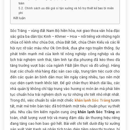
toàn
5.2. Chính sách ưu đãi giá sỉ tận xưởng và hỗ trợ thiết kế bao bì miễn
phí
Kết luận
Sóc Trăng – vùng đất Nam Bộ hiền hòa, nơi giao thoa văn hóa đặc
sắc giữa ba dân tộc Kinh – Khmer – Hoa – nổi tiếng với những ngôi
chùa cổ kính như chùa Dơi, chùa Đất Sét, chùa Chén Kiểu và các lễ
hội rực rỡ sắc màu như Ok Om Bok, đua ghe ngo truyền thống. Sự
phát triển mạnh mẽ của kinh tế nông nghiệp công nghiệp và du
lịch trải nghiệm sinh thái, tâm linh tại địa phương đã kéo theo đà
tăng trưởng vượt bậc của ngành F&B (ẩm thực và đồ uống). Hàng
loạt các chuỗi nhà hàng đặc sản cao cấp, trung tâm tiệc cưới cho
đến các quán ăn bình dân mọc lên ngày càng nhiều, tạo nên một
cục diện cạnh tranh khốc liệt. Để giữ chân thực khách dài lâu, các
nhà quản lý không chỉ tập trung vào hương vị món ăn mà phải liên
tục chuẩn hóa trải nghiệm dịch vụ từ những chi tiết nhỏ nhặt nhất.
Trong đó, việc chuẩn bị sẵn một chiếc
khăn lạnh Sóc Trăng
tươm
tất, mát mẻ trên bàn tiệc đã trở thành một tiêu chuẩn phục vụ thiết
yếu. Nhu cầu tìm kiếm nguồn cung ứng
khăn lạnh Sóc Trăng
an
toàn, chất lượng vượt trội và mang đậm dấu ấn thương hiệu riêng
đang tăng cao hơn bao giờ hết. Bài viết chi tiết dưới đây từ xưởng
sản xuất Việt Xanh sẽ phân tích toàn diện tiềm năng thị trường, bí