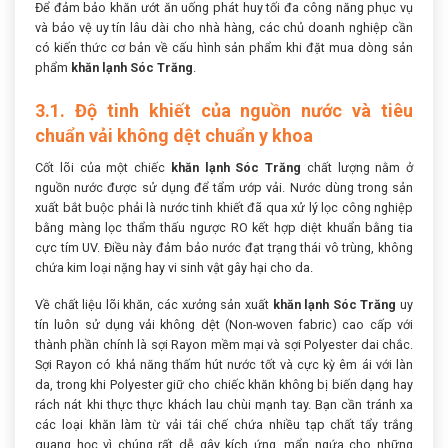
Để đảm bảo khăn ướt ăn uống phát huy tối đa công năng phục vụ
và bảo vệ uy tín lâu dài cho nhà hàng, các chủ doanh nghiệp cần
có kiến thức cơ bản về cấu hình sản phẩm khi đặt mua dòng sản
phẩm
khăn lạnh Sóc Trăng
.
3.1. Độ tinh khiết của nguồn nước và tiêu
chuẩn vải không dệt chuẩn y khoa
Cốt lõi của một chiếc
khăn lạnh Sóc Trăng
chất lượng nằm ở
nguồn nước được sử dụng để tẩm ướp vải. Nước dùng trong sản
xuất bắt buộc phải là nước tinh khiết đã qua xử lý lọc công nghiệp
bằng màng lọc thẩm thấu ngược RO kết hợp diệt khuẩn bằng tia
cực tím UV. Điều này đảm bảo nước đạt trạng thái vô trùng, không
chứa kim loại nặng hay vi sinh vật gây hại cho da.
Về chất liệu lõi khăn, các xưởng sản xuất
khăn lạnh Sóc Trăng
uy
tín luôn sử dụng vải không dệt (Non-woven fabric) cao cấp với
thành phần chính là sợi Rayon mềm mại và sợi Polyester dai chắc.
Sợi Rayon có khả năng thấm hút nước tốt và cực kỳ êm ái với làn
da, trong khi Polyester giữ cho chiếc khăn không bị biến dạng hay
rách nát khi thực thực khách lau chùi mạnh tay. Bạn cần tránh xa
các loại khăn làm từ vải tái chế chứa nhiều tạp chất tẩy trắng
quang học vì chúng rất dễ gây kích ứng, mẩn ngứa cho những