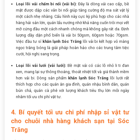
Loại lõi vải chấm bi nổi (vải bi):
Đây là dòng vải cao cấp, bề
mặt được dập các vân bi nổi giúp tăng cường độ ma sát vật lý
một cách nhẹ nhàng. Cấu hình này cực kỳ phù hợp cho các nhà
hàng hải sản lớn, quán lẩu nướng nhờ khả năng cuốn trôi mọi vết
mỡ cứng đầu một cách nhanh chóng mà không gây rát da. Định
lượng dầy dặn phổ biến là vải bi 50gsm, 60gsm hoặc 70gsm.
Việc đầu tư sỉ
khăn lạnh Sóc Trăng
lõi vải bi kết hợp vỏ màng
ngọc trắng bóng là giải pháp hoàn hảo cho các trung tâm tiệc
cưới, hội nghị sang trọng.
Loại lõi vải lưới (vải lưới):
Bề mặt vải có các lỗ nhỏ li ti đan
xen, mang lại sự thông thoáng, thoát nhiệt tốt và giá thành mềm
hơn vải bi. Dòng sản phẩm
khăn lạnh Sóc Trăng
lõi lưới rất
thích hợp cho các quán ăn gia đình, quán nhậu bình dân, quán
bún chả, quán cà phê với lượng khách tiêu thụ lớn mỗi ngày
nhằm tối ưu chi phí vật tư.
4. Bí quyết tối ưu chi phí nhập sỉ vật tư
cho chuỗi nhà hàng khách sạn tại Sóc
Trăng