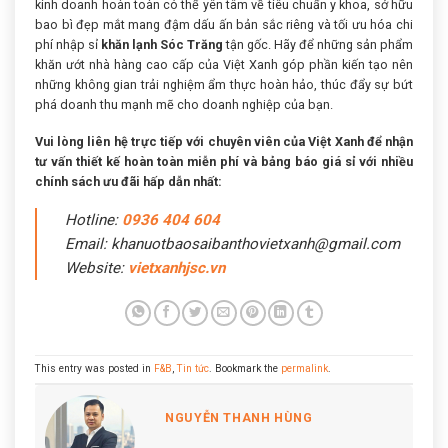
kinh doanh hoàn toàn có thể yên tâm về tiêu chuẩn y khoa, sở hữu
bao bì đẹp mắt mang đậm dấu ấn bản sắc riêng và tối ưu hóa chi
phí nhập sỉ
khăn lạnh Sóc Trăng
tận gốc. Hãy để những sản phẩm
khăn ướt nhà hàng cao cấp của Việt Xanh góp phần kiến tạo nên
những không gian trải nghiệm ẩm thực hoàn hảo, thúc đẩy sự bứt
phá doanh thu mạnh mẽ cho doanh nghiệp của bạn.
Vui lòng liên hệ trực tiếp với chuyên viên của Việt Xanh để nhận
tư vấn thiết kế hoàn toàn miễn phí và bảng báo giá sỉ với nhiều
chính sách ưu đãi hấp dẫn nhất:
Hotline:
0936 404 604
Email: khanuotbaosaibanthovietxanh@gmail.com
Website:
vietxanhjsc.vn
This entry was posted in
F&B
,
Tin tức
. Bookmark the
permalink
.
NGUYỄN THANH HÙNG