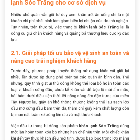
lạnh Sóc Trăng cho cơ sở dịch vụ
Nhiều chủ quán vẫn giữ tư duy xem khăn ướt ăn uống chỉ là một
khoản chi phí phát sinh làm giảm biên lợi nhuận của doanh nghiệp.
Tuy nhiên, trên thực tế, việc trang bị
khăn lạnh Sóc Trăng
lại là
công cụ giữ chân khách hàng và quảng bá thương hiệu cực kỳ đắc
lực.
2.1. Giải pháp tối ưu bảo vệ vệ sinh an toàn và
nâng cao trải nghiệm khách hàng
Trước đây, phương pháp truyền thống sử dụng khăn vải giặt lại
nhiều lần được áp dụng phổ biến tại các quán ăn bình dân. Thế
nhưng, quy trình giặt ủi thủ công không thể loại bỏ hoàn toàn các
loại vi khuẩn cứng đầu, chưa kể khăn vải dễ bộc lộ mùi ẩm mốc,
hôi hám dưới điều kiện thời tiết nắng nóng ẩm đặc trưng của miền
Tây. Ngược lại, giấy ăn khô thông thường không thể lau sạch lớp
dầu mỡ cứng đầu bám trên da, thậm chí giấy kém chất lượng còn
bị mủn nát, bám xơ bông lên râu và mặt thực khách.
Việc đầu tư trang bị dòng sản phẩm
khăn lạnh Sóc Trăng
dùng
một lần hoàn toàn xóa bỏ những hạn chế nêu trên. Mỗi chiếc khăn
khi đến tay thực khách đều mới tinh, được bao bọc trong lớp màng