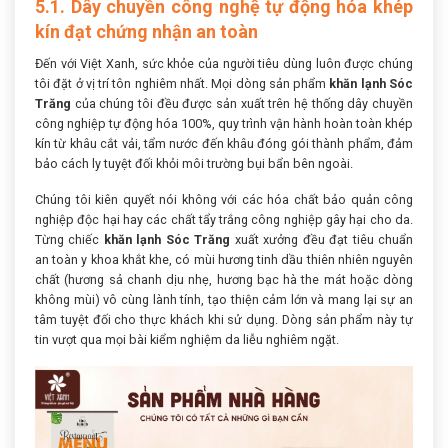
5.1. Dây chuyền công nghệ tự động hóa khép
kín đạt chứng nhận an toàn
Đến với Việt Xanh, sức khỏe của người tiêu dùng luôn được chúng
tôi đặt ở vị trí tôn nghiêm nhất. Mọi dòng sản phẩm
khăn lạnh Sóc
Trăng
của chúng tôi đều được sản xuất trên hệ thống dây chuyền
công nghiệp tự động hóa 100%, quy trình vận hành hoàn toàn khép
kín từ khâu cắt vải, tẩm nước đến khâu đóng gói thành phẩm, đảm
bảo cách ly tuyệt đối khỏi môi trường bụi bẩn bên ngoài.
Chúng tôi kiên quyết nói không với các hóa chất bảo quản công
nghiệp độc hại hay các chất tẩy trắng công nghiệp gây hại cho da.
Từng chiếc
khăn lạnh Sóc Trăng
xuất xưởng đều đạt tiêu chuẩn
an toàn y khoa khắt khe, có mùi hương tinh dầu thiên nhiên nguyên
chất (hương sả chanh dịu nhẹ, hương bạc hà the mát hoặc dòng
không mùi) vô cùng lành tính, tạo thiện cảm lớn và mang lại sự an
tâm tuyệt đối cho thực khách khi sử dụng. Dòng sản phẩm này tự
tin vượt qua mọi bài kiểm nghiệm da liễu nghiêm ngặt.