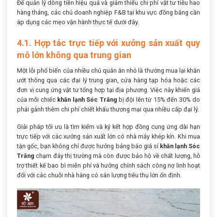
Để quản lý dòng tiền hiệu quả và giảm thiểu chi phí vật tư tiêu hao
hàng tháng, các chủ doanh nghiệp F&B tại khu vực đồng bằng cần
áp dụng các mẹo vận hành thực tế dưới đây.
4.1. Hợp tác trực tiếp với xưởng sản xuất quy
mô lớn không qua trung gian
Một lỗi phổ biến của nhiều chủ quán ăn nhỏ là thường mua lại khăn
ướt thông qua các đại lý trung gian, cửa hàng tạp hóa hoặc các
đơn vị cung ứng vật tư tổng hợp tại địa phương. Việc này khiến giá
của mỗi chiếc
khăn lạnh Sóc Trăng
bị đội lên từ 15% đến 30% do
phải gánh thêm chi phí chiết khấu thương mại qua nhiều cấp đại lý.
Giải pháp tối ưu là tìm kiếm và ký kết hợp đồng cung ứng dài hạn
trực tiếp với các xưởng sản xuất lớn có nhà máy khép kín. Khi mua
tận gốc, bạn không chỉ được hưởng bảng báo giá sỉ
khăn lạnh Sóc
Trăng
chạm đáy thị trường mà còn được bảo hộ về chất lượng, hỗ
trợ thiết kế bao bì miễn phí và hưởng chính sách công nợ linh hoạt
đối với các chuỗi nhà hàng có sản lượng tiêu thụ lớn ổn định.