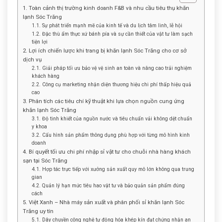
1. Toàn cảnh thị trường kinh doanh F&B và nhu cầu tiêu thụ khăn
lạnh Sóc Trăng
1.1. Sự phát triển mạnh mẽ của kinh tế và du lịch tâm linh, lễ hội
1.2. Đặc thù ẩm thực xứ bánh pía và sự cần thiết của vật tư làm sạch
tiện lợi
2. Lợi ích chiến lược khi trang bị khăn lạnh Sóc Trăng cho cơ sở
dịch vụ
2.1. Giải pháp tối ưu bảo vệ vệ sinh an toàn và nâng cao trải nghiệm
khách hàng
2.2. Công cụ marketing nhận diện thương hiệu chi phí thấp hiệu quả
cao
3. Phân tích các tiêu chí kỹ thuật khi lựa chọn nguồn cung ứng
khăn lạnh Sóc Trăng
3.1. Độ tinh khiết của nguồn nước và tiêu chuẩn vải không dệt chuẩn
y khoa
3.2. Cấu hình sản phẩm thông dụng phù hợp với từng mô hình kinh
doanh
4. Bí quyết tối ưu chi phí nhập sỉ vật tư cho chuỗi nhà hàng khách
sạn tại Sóc Trăng
4.1. Hợp tác trực tiếp với xưởng sản xuất quy mô lớn không qua trung
gian
4.2. Quản lý hạn mức tiêu hao vật tư và bảo quản sản phẩm đúng
cách
5. Việt Xanh – Nhà máy sản xuất và phân phối sỉ khăn lạnh Sóc
Trăng uy tín
5.1. Dây chuyền công nghệ tự động hóa khép kín đạt chứng nhận an