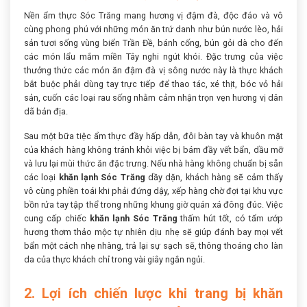
Nền ẩm thực Sóc Trăng mang hương vị đậm đà, độc đáo và vô
cùng phong phú với những món ăn trứ danh như bún nước lèo, hải
sản tươi sống vùng biển Trần Đề, bánh cống, bún gỏi dà cho đến
các món lẩu mắm miền Tây nghi ngút khói. Đặc trưng của việc
thưởng thức các món ăn đậm đà vị sông nước này là thực khách
bắt buộc phải dùng tay trực tiếp để thao tác, xé thịt, bóc vỏ hải
sản, cuốn các loại rau sống nhằm cảm nhận trọn vẹn hương vị dân
dã bản địa.
Sau một bữa tiệc ẩm thực đầy hấp dẫn, đôi bàn tay và khuôn mặt
của khách hàng không tránh khỏi việc bị bám đầy vết bẩn, dầu mỡ
và lưu lại mùi thức ăn đặc trưng. Nếu nhà hàng không chuẩn bị sẵn
các loại
khăn lạnh Sóc Trăng
dầy dặn, khách hàng sẽ cảm thấy
vô cùng phiền toái khi phải đứng dậy, xếp hàng chờ đợi tại khu vực
bồn rửa tay tập thể trong những khung giờ quán xá đông đúc. Việc
cung cấp chiếc
khăn lạnh Sóc Trăng
thấm hút tốt, có tẩm ướp
hương thơm thảo mộc tự nhiên dịu nhẹ sẽ giúp đánh bay mọi vết
bẩn một cách nhẹ nhàng, trả lại sự sạch sẽ, thông thoáng cho làn
da của thực khách chỉ trong vài giây ngắn ngủi.
2. Lợi ích chiến lược khi trang bị khăn