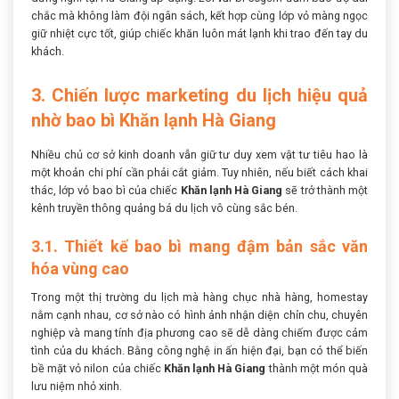
chắc mà không làm đội ngân sách, kết hợp cùng lớp vỏ màng ngọc
giữ nhiệt cực tốt, giúp chiếc khăn luôn mát lạnh khi trao đến tay du
khách.
3. Chiến lược marketing du lịch hiệu quả
nhờ bao bì Khăn lạnh Hà Giang
Nhiều chủ cơ sở kinh doanh vẫn giữ tư duy xem vật tư tiêu hao là
một khoản chi phí cần phải cắt giảm. Tuy nhiên, nếu biết cách khai
thác, lớp vỏ bao bì của chiếc
Khăn lạnh Hà Giang
sẽ trở thành một
kênh truyền thông quảng bá du lịch vô cùng sắc bén.
3.1. Thiết kế bao bì mang đậm bản sắc văn
hóa vùng cao
Trong một thị trường du lịch mà hàng chục nhà hàng, homestay
nằm cạnh nhau, cơ sở nào có hình ảnh nhận diện chỉn chu, chuyên
nghiệp và mang tính địa phương cao sẽ dễ dàng chiếm được cảm
tình của du khách. Bằng công nghệ in ấn hiện đại, bạn có thể biến
bề mặt vỏ nilon của chiếc
Khăn lạnh Hà Giang
thành một món quà
lưu niệm nhỏ xinh.