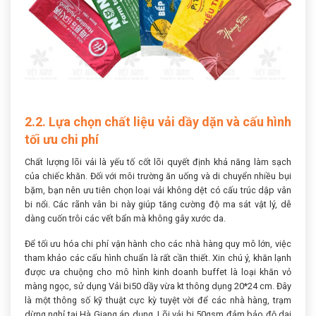
2.2. Lựa chọn chất liệu vải dầy dặn và cấu hình
tối ưu chi phí
Chất lượng lõi vải là yếu tố cốt lõi quyết định khả năng làm sạch
của chiếc khăn. Đối với môi trường ăn uống và di chuyển nhiều bụi
bặm, bạn nên ưu tiên chọn loại vải không dệt có cấu trúc dập vân
bi nổi. Các rãnh vân bi này giúp tăng cường độ ma sát vật lý, dễ
dàng cuốn trôi các vết bẩn mà không gây xước da.
Để tối ưu hóa chi phí vận hành cho các nhà hàng quy mô lớn, việc
tham khảo các cấu hình chuẩn là rất cần thiết. Xin chú ý, khăn lạnh
được ưa chuộng cho mô hình kinh doanh buffet là loại khăn vỏ
màng ngọc, sử dụng Vải bi50 dầy vừa kt thông dụng 20*24 cm. Đây
là một thông số kỹ thuật cực kỳ tuyệt vời để các nhà hàng, trạm
dừng nghỉ tại Hà Giang áp dụng. Lõi vải bi 50gsm đảm bảo độ dai