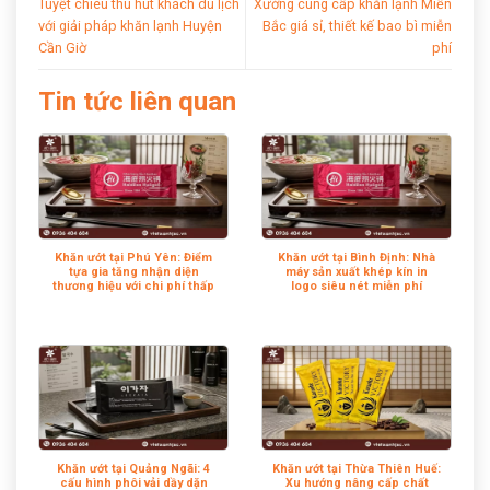
Tuyệt chiêu thu hút khách du lịch
Xưởng cung cấp khăn lạnh Miền
với giải pháp khăn lạnh Huyện
Bắc giá sỉ, thiết kế bao bì miễn
Cần Giờ
phí
Tin tức liên quan
Khăn ướt tại Phú Yên: Điểm
Khăn ướt tại Bình Định: Nhà
tựa gia tăng nhận diện
máy sản xuất khép kín in
thương hiệu với chi phí thấp
logo siêu nét miễn phí
Khăn ướt tại Quảng Ngãi: 4
Khăn ướt tại Thừa Thiên Huế:
cấu hình phôi vải dầy dặn
Xu hướng nâng cấp chất