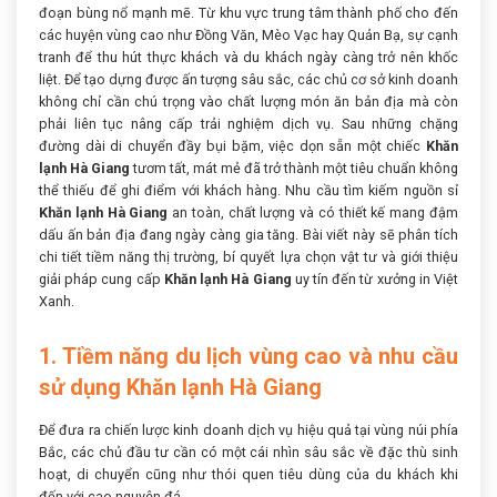
đoạn bùng nổ mạnh mẽ. Từ khu vực trung tâm thành phố cho đến
các huyện vùng cao như Đồng Văn, Mèo Vạc hay Quản Bạ, sự cạnh
tranh để thu hút thực khách và du khách ngày càng trở nên khốc
liệt. Để tạo dựng được ấn tượng sâu sắc, các chủ cơ sở kinh doanh
không chỉ cần chú trọng vào chất lượng món ăn bản địa mà còn
phải liên tục nâng cấp trải nghiệm dịch vụ. Sau những chặng
đường dài di chuyển đầy bụi bặm, việc dọn sẵn một chiếc
Khăn
lạnh Hà Giang
tươm tất, mát mẻ đã trở thành một tiêu chuẩn không
thể thiếu để ghi điểm với khách hàng. Nhu cầu tìm kiếm nguồn sỉ
Khăn lạnh Hà Giang
an toàn, chất lượng và có thiết kế mang đậm
dấu ấn bản địa đang ngày càng gia tăng. Bài viết này sẽ phân tích
chi tiết tiềm năng thị trường, bí quyết lựa chọn vật tư và giới thiệu
giải pháp cung cấp
Khăn lạnh Hà Giang
uy tín đến từ xưởng in Việt
Xanh.
1. Tiềm năng du lịch vùng cao và nhu cầu
sử dụng Khăn lạnh Hà Giang
Để đưa ra chiến lược kinh doanh dịch vụ hiệu quả tại vùng núi phía
Bắc, các chủ đầu tư cần có một cái nhìn sâu sắc về đặc thù sinh
hoạt, di chuyển cũng như thói quen tiêu dùng của du khách khi
đến với cao nguyên đá.