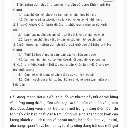
1. Tiềm năng du lịch vùng cao và nhu cầu sử dụng Khăn lạnh Hà
Giang
1.1. Đặc thù du lịch phượt và trải nghiệm ẩm thực bản địa
1.2. Xu hướng nâng cấp dịch vụ tại các homestay và nhà hàng
2. Bí quyết chọn Khăn lạnh Hà Giang chất lượng cho cơ sở kinh
doanh
2.1. Đảm bảo nguồn gốc an toàn, tuyệt đối không chứa hóa chất
2.2. Lựa chọn chất liệu vải dầy dặn và cấu hình tối ưu chi phí
3. Chiến lược marketing du lịch hiệu quả nhờ bao bì Khăn lạnh Hà
Giang
3.1. Thiết kế bao bì mang đậm bản sắc văn hóa vùng cao
3.2. Lan tỏa hình ảnh cơ sở kinh doanh tới cộng đồng phượt thủ
4. Xưởng in Việt Xanh – Đối tác cung cấp Khăn lạnh Hà Giang uy
tín, chất lượng
4.1. Cam kết chất lượng chuẩn y tế và quy trình khép kín
4.2. Chính sách giá sỉ tận xưởng, hỗ trợ thiết kế hoàn toàn miễn phí
Kết luận
Hà Giang, mảnh đất địa đầu tổ quốc với những dãy núi đá vôi hùng
vĩ, những cung đường đèo uốn lượn và bản sắc văn hóa vùng cao
độc đáo, đang vươn mình trở thành một trong những điểm đến du
lịch hấp dẫn bậc nhất Việt Nam. Cùng với sự gia tăng đột biến của
lượng khách du lịch trong và ngoài nước, hệ thống dịch vụ lưu trú,
nhà hàng, quán ăn và homestay tại đây cũng đang trải qua một giai