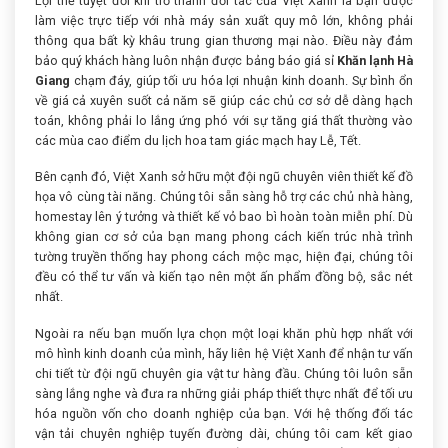
Lợi thế tuyệt đối khi trở thành đối tác của Việt Xanh là bạn được
làm việc trực tiếp với nhà máy sản xuất quy mô lớn, không phải
thông qua bất kỳ khâu trung gian thương mại nào. Điều này đảm
bảo quý khách hàng luôn nhận được bảng báo giá sỉ
Khăn lạnh Hà
Giang
chạm đáy, giúp tối ưu hóa lợi nhuận kinh doanh. Sự bình ổn
về giá cả xuyên suốt cả năm sẽ giúp các chủ cơ sở dễ dàng hạch
toán, không phải lo lắng ứng phó với sự tăng giá thất thường vào
các mùa cao điểm du lịch hoa tam giác mạch hay Lễ, Tết.
Bên cạnh đó, Việt Xanh sở hữu một đội ngũ chuyên viên thiết kế đồ
họa vô cùng tài năng. Chúng tôi sẵn sàng hỗ trợ các chủ nhà hàng,
homestay lên ý tưởng và thiết kế vỏ bao bì hoàn toàn miễn phí. Dù
không gian cơ sở của bạn mang phong cách kiến trúc nhà trình
tường truyền thống hay phong cách mộc mạc, hiện đại, chúng tôi
đều có thể tư vấn và kiến tạo nên một ấn phẩm đồng bộ, sắc nét
nhất.
Ngoài ra nếu bạn muốn lựa chọn một loại khăn phù hợp nhất với
mô hình kinh doanh của mình, hãy liên hệ Việt Xanh để nhận tư vấn
chi tiết từ đội ngũ chuyên gia vật tư hàng đầu. Chúng tôi luôn sẵn
sàng lắng nghe và đưa ra những giải pháp thiết thực nhất để tối ưu
hóa nguồn vốn cho doanh nghiệp của bạn. Với hệ thống đối tác
vận tải chuyên nghiệp tuyến đường dài, chúng tôi cam kết giao