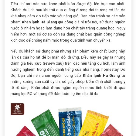
Tiêu chí an toàn sức khỏe phải luôn được đặt lên bục cao nhất.
Khách du lịch sau khi trải qua quãng đường dài thường có làn da
khá nhạy cảm do tiếp xúc với nắng gió. Bạn cần tránh xa các sản
phẩm
Khăn lạnh Hà Giang
gia công giá rẻ trôi nổi, sử dụng nguồn
nước ô nhiễm hoặc lạm dụng hóa chất tẩy trắng quang học. Nguy
hiểm hơn, một số cơ sở còn sử dụng chất bảo quản công nghiệp
kịch độc để chống nấm mốc trong quá trình vận chuyển xa.
Nếu du khách sử dụng phải những sản phẩm kém chất lượng này,
làn da của họ rất dễ bị mẩn đỏ, dị ứng. Điều này sẽ gây ra những
đánh giá tiêu cực (review xấu) trên các nền tảng du lịch, làm ảnh
hưởng nghiêm trọng đến danh tiếng của nhà hàng, homestay. Do
đó, bạn chỉ nên chọn nguồn cung cấp
Khăn lạnh Hà Giang
từ
những xưởng sản xuất uy tín, có giấy phép kiểm định chất lượng y
tế rõ ràng. Khăn phải được ngậm nguồn nước tinh khiết đi qua
màng lọc RO vô trùng để đảm bảo sự êm dịu tối đa.