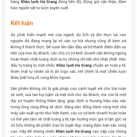
hàng
Khăn lạnh Hà Giang
đúng tiến độ, đóng gói cẩn thận, đảm
bảo nguồn vật tư luôn xuyên suốt.
Kết luận
Sự phát triển mạnh mẽ của ngành du lịch và ẩm thực tại cao
nguyên đá đang mang lại vô vàn cơ hội nhưng cũng đi kèm với
không ít thách thức. Để vươn lên dẫn đầu và trở thành điểm đến ưu
tiên của mọi du khách, các chủ cơ sở kinh doanh cần không ngừng
hoàn thiện chất lượng dịch vụ từ những chi tiết nhỏ nhặt nhất. Việc
đầu tư trang bị một chiếc
Khăn lạnh Hà Giang
chuẩn an toàn y tế,
thơm mát tự nhiên và in ấn logo sắc nét chính là một chiến lược
khác biệt hóa vô cùng khôn ngoan.
Sản phẩm không chỉ là giải pháp cứu cánh tuyệt vời cho bài toán
vệ sinh, xua tan bụi bặm và mệt mỏi cho du khách, mà còn là một
đại sứ truyền thông thầm lặng, giúp định vị thương hiệu sâu sắc
trong lòng cộng đồng xê dịch. Bằng việc đồng hành cùng một nhà
máy sản xuất uy tín như Việt Xanh, các cơ sở kinh doanh hoàn toàn
có thể yên tâm về chất lượng y tế, tận hưởng mức giá sỉ tận gốc và
sở hữu những ấn phẩm bao bì tuyệt đẹp mang đậm bản sắc vùng
cao. Hãy để những chiếc
Khăn lạnh Hà Giang
cao cấp của chúng