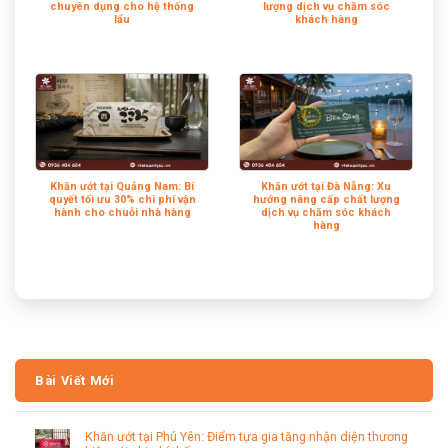
chuyên dụng cho hệ thống
lượng dịch vụ chăm sóc
lẩu
khách hàng
Khăn ướt tại Quảng Nam: Bí
Khăn ướt tại Đà Nẵng: Xu
quyết tối ưu 30% chi phí vận
hướng nâng cấp chất lượng
hành cho chuỗi nhà hàng
dịch vụ chăm sóc khách
hàng
Bài Viết Mới
Khăn ướt tại Phú Yên: Điểm tựa gia tăng nhận diện thương