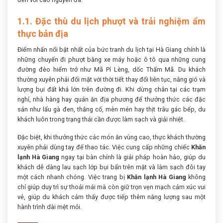
1.1. Đặc thù du lịch phượt và trải nghiệm ẩm
thực bản địa
Điểm nhấn nổi bật nhất của bức tranh du lịch tại Hà Giang chính là
những chuyến đi phượt bằng xe máy hoặc ô tô qua những cung
đường đèo hiểm trở như Mã Pí Lèng, dốc Thẩm Mã. Du khách
thường xuyên phải đối mặt với thời tiết thay đổi liên tục, nắng gió và
lượng bụi đất khá lớn trên đường đi. Khi dừng chân tại các trạm
nghỉ, nhà hàng hay quán ăn địa phương để thưởng thức các đặc
sản như lẩu gà đen, thắng cố, mèn mén hay thịt trâu gác bếp, du
khách luôn trong trạng thái cần được làm sạch và giải nhiệt.
Đặc biệt, khi thưởng thức các món ăn vùng cao, thực khách thường
xuyên phải dùng tay để thao tác. Việc cung cấp những chiếc
Khăn
lạnh Hà Giang
ngay tại bàn chính là giải pháp hoàn hảo, giúp du
khách dễ dàng lau sạch lớp bụi bẩn trên mặt và làm sạch đôi tay
một cách nhanh chóng. Việc trang bị
Khăn lạnh Hà Giang
không
chỉ giúp duy trì sự thoải mái mà còn giữ trọn vẹn mạch cảm xúc vui
vẻ, giúp du khách cảm thấy được tiếp thêm năng lượng sau một
hành trình dài mệt mỏi.