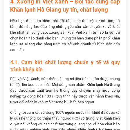
4. Xưởng in Việt Xanh – Đối tác cung cấp
Khăn lạnh Hà Giang uy tín, chất lượng
Nếu bạn đang tìm kiếm một đối tác cung ứng vật tư có tâm, có
tầm, đủ năng lực đáp ứng những yêu cầu vận chuyển xa và khắt
khe nhất lên vùng cao, xưởng sản xuất Việt Xanh tự hào là sự lựa
chọn hoàn hảo dành cho bạn. Chúng tôi hiện đang phân phối
Khăn
lạnh Hà Giang
cho hàng trăm cơ sở kinh doanh từ bình dân đến
cao cấp.
4.1. Cam kết chất lượng chuẩn y tế và quy
trình khép kín
Đến với Việt Xanh, sức khỏe của người tiêu dùng luôn được chúng
tôi đặt lên bục cao nhất. Mọi dòng sản phẩm
Khăn lạnh Hà Giang
đều được sản xuất trên hệ thống dây chuyền máy móc công
nghiệp tự động hóa 100%. Quy trình này được vận hành khép kín,
tuyệt đối cách ly khỏi môi trường bụi bẩn bên ngoài.
Chúng tôi cam kết sử dụng 100% nguồn nước tinh khiết đã được xử
lý qua hệ thống lọc thẩm thấu ngược (RO) vô trùng. Việt Xanh kiên
quyết nói không với các chất tẩy trắng quang học và hóa chất bảo
quản công nghiệp kịch độc. Sản phẩm
Khăn lạnh Hà Giang
của