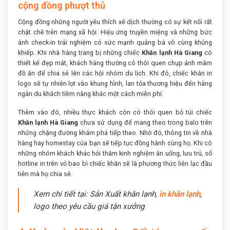
cộng đồng phượt thủ
Cộng đồng những người yêu thích xê dịch thường có sự kết nối rất
chặt chẽ trên mạng xã hội. Hiệu ứng truyền miệng và những bức
ảnh check-in trải nghiệm có sức mạnh quảng bá vô cùng khủng
khiếp. Khi nhà hàng trang bị những chiếc
Khăn lạnh Hà Giang
có
thiết kế đẹp mắt, khách hàng thường có thói quen chụp ảnh mâm
đồ ăn để chia sẻ lên các hội nhóm du lịch. Khi đó, chiếc khăn in
logo sẽ tự nhiên lọt vào khung hình, lan tỏa thương hiệu đến hàng
ngàn du khách tiềm năng khác một cách miễn phí.
Thêm vào đó, nhiều thực khách còn có thói quen bỏ túi chiếc
Khăn lạnh Hà Giang
chưa sử dụng để mang theo trong balo trên
những chặng đường khám phá tiếp theo. Nhờ đó, thông tin về nhà
hàng hay homestay của bạn sẽ tiếp tục đồng hành cùng họ. Khi có
những nhóm khách khác hỏi thăm kinh nghiệm ăn uống, lưu trú, số
hotline in trên vỏ bao bì chiếc khăn sẽ là phương thức liên lạc đầu
tiên mà họ chia sẻ.
Xem chi tiết tại: Sản Xuất khăn lạnh,
in khăn lạnh
,
logo theo yêu cầu giá tận xưởng