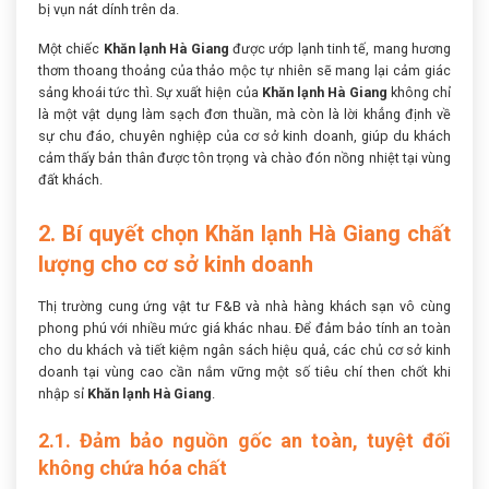
bị vụn nát dính trên da.
Một chiếc
Khăn lạnh Hà Giang
được ướp lạnh tinh tế, mang hương
thơm thoang thoảng của thảo mộc tự nhiên sẽ mang lại cảm giác
sảng khoái tức thì. Sự xuất hiện của
Khăn lạnh Hà Giang
không chỉ
là một vật dụng làm sạch đơn thuần, mà còn là lời khẳng định về
sự chu đáo, chuyên nghiệp của cơ sở kinh doanh, giúp du khách
cảm thấy bản thân được tôn trọng và chào đón nồng nhiệt tại vùng
đất khách.
2. Bí quyết chọn Khăn lạnh Hà Giang chất
lượng cho cơ sở kinh doanh
Thị trường cung ứng vật tư F&B và nhà hàng khách sạn vô cùng
phong phú với nhiều mức giá khác nhau. Để đảm bảo tính an toàn
cho du khách và tiết kiệm ngân sách hiệu quả, các chủ cơ sở kinh
doanh tại vùng cao cần nắm vững một số tiêu chí then chốt khi
nhập sỉ
Khăn lạnh Hà Giang
.
2.1. Đảm bảo nguồn gốc an toàn, tuyệt đối
không chứa hóa chất