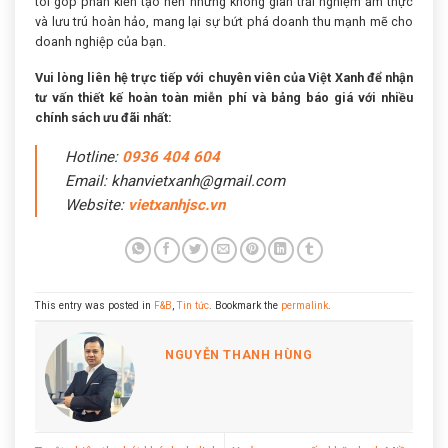
tôi góp phần kiến tạo nên những không gian trải nghiệm ẩm thực
và lưu trú hoàn hảo, mang lại sự bứt phá doanh thu mạnh mẽ cho
doanh nghiệp của bạn.
Vui lòng liên hệ trực tiếp với chuyên viên của Việt Xanh để nhận
tư vấn thiết kế hoàn toàn miễn phí và bảng báo giá với nhiều
chính sách ưu đãi nhất:
Hotline:
0936 404 604
Email: khanvietxanh@gmail.com
Website:
vietxanhjsc.vn
This entry was posted in
F&B
,
Tin tức
. Bookmark the
permalink
.
NGUYỄN THANH HÙNG