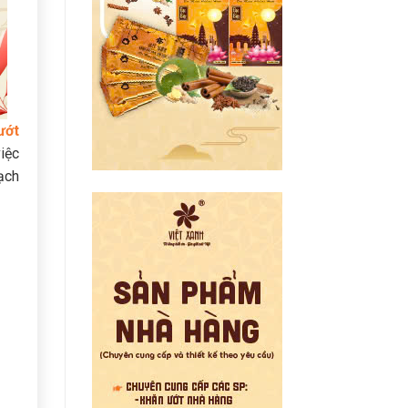
ướt
việc
sạch