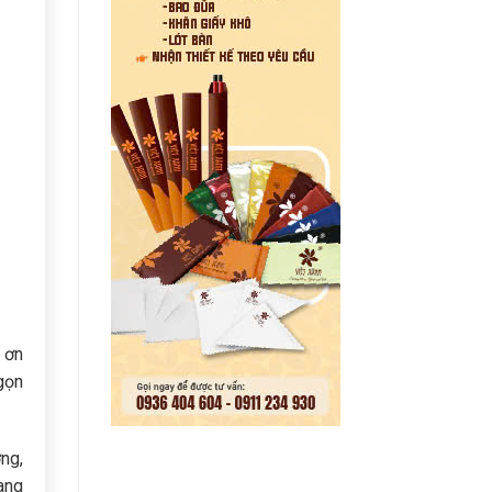
t ơn
gọn
ơng,
ang