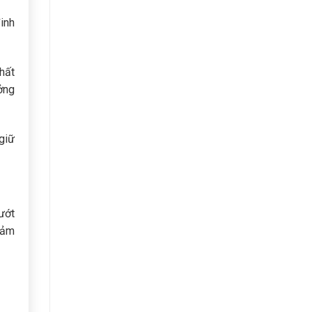
inh
hất
ởng
 giữ
ướt
đảm