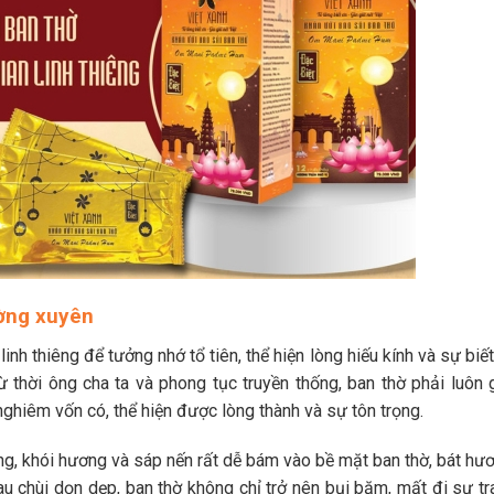
ường xuyên
linh thiêng để tưởng nhớ tổ tiên, thể hiện lòng hiếu kính và sự biế
 thời ông cha ta và phong tục truyền thống, ban thờ phải luôn 
nghiêm vốn có, thể hiện được lòng thành và sự tôn trọng.
ang, khói hương và sáp nến rất dễ bám vào bề mặt ban thờ, bát hư
au chùi dọn dẹp, ban thờ không chỉ trở nên bụi bặm, mất đi sự tr