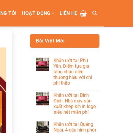
NG TÔI
HOẠT ĐỘNG
LIÊN HỆ
Bài Viết Mới
Khăn ướt tại Phú
Yên: Điểm tựa gia
tăng nhận diện
thương hiệu với chi
phí thấp
Khăn ướt tại Bình
Định: Nhà máy sản
xuất khép kín in logo
siêu nét miễn phí
Khăn ướt tại Quảng
Ngãi: 4 cấu hình phôi