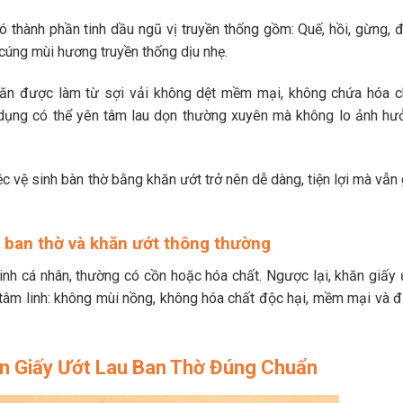
 thành phần tinh dầu ngũ vị truyền thống gồm: Quế, hồi, gừng, đ
cúng mùi hương truyền thống dịu nhẹ.
ăn được làm từ sợi vải không dệt mềm mại, không chứa hóa c
 dụng có thể yên tâm lau dọn thường xuyên mà không lo ảnh hư
ệc vệ sinh bàn thờ bằng khăn ướt trở nên dễ dàng, tiện lợi mà vẫn
au ban thờ và khăn ướt thông thường
nh cá nhân, thường có cồn hoặc hóa chất. Ngược lại, khăn giấy 
h tâm linh: không mùi nồng, không hóa chất độc hại, mềm mại và 
ăn Giấy Ướt Lau Ban Thờ Đúng Chuẩn