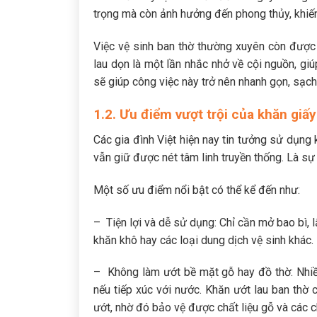
trọng mà còn ảnh hưởng đến phong thủy, khiến
Việc vệ sinh ban thờ thường xuyên còn được
lau dọn là một lần nhắc nhở về cội nguồn, giú
sẽ giúp công việc này trở nên nhanh gọn, sạc
1.2. Ưu điểm vượt trội của khăn giấy
Các gia đình Việt hiện nay tin tưởng sử dụng 
vẫn giữ được nét tâm linh truyền thống. Là sự
Một số ưu điểm nổi bật có thể kể đến như:
– Tiện lợi và dễ sử dụng: Chỉ cần mở bao bì, l
khăn khô hay các loại dung dịch vệ sinh khác.
– Không làm ướt bề mặt gỗ hay đồ thờ: Nhiề
nếu tiếp xúc với nước. Khăn ướt lau ban th
ướt, nhờ đó bảo vệ được chất liệu gỗ và các c