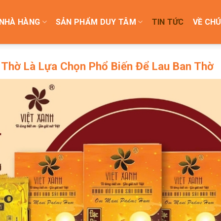
NHÀ HÀNG
SẢN PHẨM DUY TÂM
TIN TỨC
VỀ CHÚ
 Thờ Là Lựa Chọn Phổ Biến Để Lau Ban Thờ