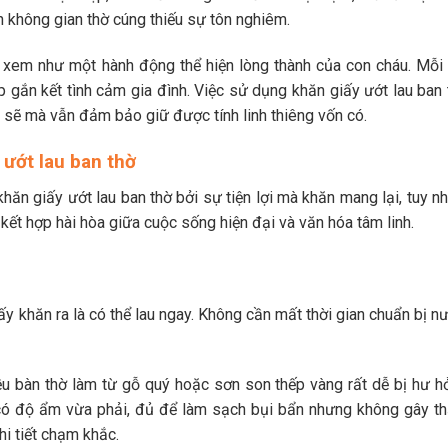
 không gian thờ cúng thiếu sự tôn nghiêm.
 xem như một hành động thể hiện lòng thành của con cháu. Mỗi 
p gắn kết tình cảm gia đình. Việc sử dụng khăn giấy ướt lau ban 
h sẽ mà vẫn đảm bảo giữ được tính linh thiêng vốn có.
 ướt lau ban thờ
khăn giấy ướt lau ban thờ bởi sự tiện lợi mà khăn mang lại, tuy n
 kết hợp hài hòa giữa cuộc sống hiện đại và văn hóa tâm linh.
ấy khăn ra là có thể lau ngay. Không cần mất thời gian chuẩn bị n
u bàn thờ làm từ gỗ quý hoặc sơn son thếp vàng rất dễ bị hư h
ờ có độ ẩm vừa phải, đủ để làm sạch bụi bẩn nhưng không gây t
hi tiết chạm khắc.