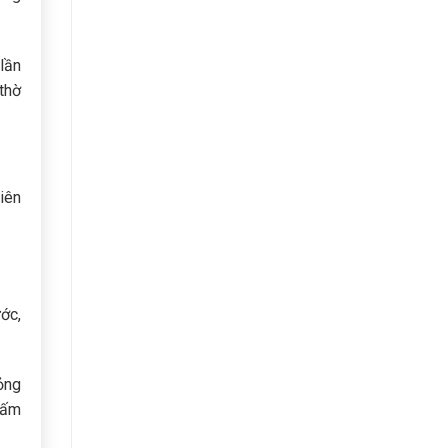
lần
thờ
hiên
ước,
ỏng
hấm