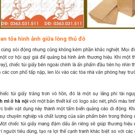
lan tỏa hình ảnh giữa lòng thủ đô
vô cùng sôi động nhưng cũng không kém phần khắc nghiệt. Mọi đ
 một cơ hội quý giá để quảng bá hình ảnh thương hiệu. Khi một t
), chiếc túi giấy bên ngoài chính là ấn phẩm đầu tiên họ nhìn th
 các con phố tấp nập, len lỏi vào các tòa nhà văn phòng hay trư
ếc túi giấy trắng trơn vô hồn, đó là một sự lãng phí tài ngu
nh mì ở hà nội
với một bản thiết kế có logo sắc nét, phối màu tin
tức biến vật dụng này thành một tấm biển quảng cáo di động. Kh
 sự chuyên nghiệp và chất lượng của sản phẩm bên trong thông 
Một chiếc túi giấy mang đậm dấu ấn riêng sẽ giúp thương hiệu 
người tiêu dùng, tạo ra lợi thế cạnh tranh khác biệt so với các 