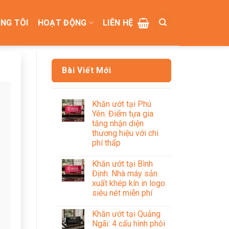
NG TÔI
HOẠT ĐỘNG
LIÊN HỆ
Bài Viết Mới
Khăn ướt tại Phú
Yên: Điểm tựa gia
tăng nhận diện
thương hiệu với chi
phí thấp
Khăn ướt tại Bình
Định: Nhà máy sản
xuất khép kín in logo
siêu nét miễn phí
Khăn ướt tại Quảng
Ngãi: 4 cấu hình phôi