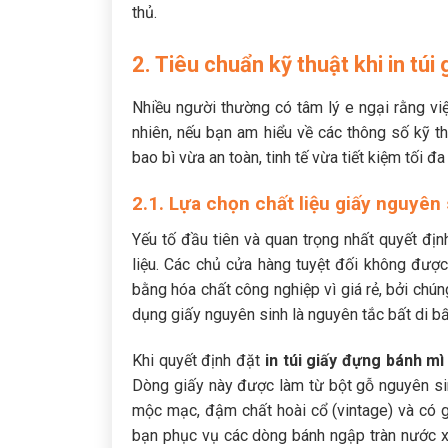
thủ.
2. Tiêu chuẩn kỹ thuật khi in túi
Nhiều người thường có tâm lý e ngại rằng việ
nhiên, nếu bạn am hiểu về các thông số kỹ t
bao bì vừa an toàn, tinh tế vừa tiết kiệm tối 
2.1. Lựa chọn chất liệu giấy nguyên
Yếu tố đầu tiên và quan trọng nhất quyết đị
liệu. Các chủ cửa hàng tuyệt đối không được
bằng hóa chất công nghiệp vì giá rẻ, bởi chú
dụng giấy nguyên sinh là nguyên tắc bất di bấ
Khi quyết định đặt
in túi giấy đựng bánh mì 
Dòng giấy này được làm từ bột gỗ nguyên si
mộc mạc, đậm chất hoài cổ (vintage) và có g
bạn phục vụ các dòng bánh ngập tràn nước xố