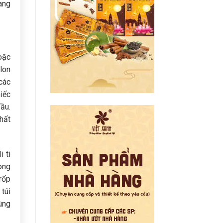
mang
oặc
ilon
các
hiếc
ầu.
hất
 ti
rong
rốp
túi
ùng