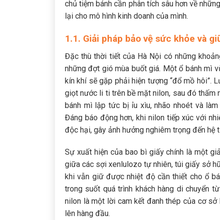
chủ tiệm bánh cần phân tích sâu hơn về những 
lại cho mô hình kinh doanh của mình.
1.1. Giải pháp bảo vệ sức khỏe và g
Đặc thù thời tiết của Hà Nội có những khoả
những đợt gió mùa buốt giá. Một ổ bánh mì vừa
kín khí sẽ gặp phải hiện tượng “đổ mồ hôi”. 
giọt nước li ti trên bề mặt nilon, sau đó thấm 
bánh mì lập tức bị ỉu xìu, nhão nhoét và là
Đáng báo động hơn, khi nilon tiếp xúc với nh
độc hại, gây ảnh hưởng nghiêm trọng đến hệ t
Sự xuất hiện của bao bì giấy chính là một gi
giữa các sợi xenlulozo tự nhiên, túi giấy sở h
khi vẫn giữ được nhiệt độ cần thiết cho ổ b
trong suốt quá trình khách hàng di chuyển t
nilon là một lời cam kết đanh thép của cơ sở
lên hàng đầu.