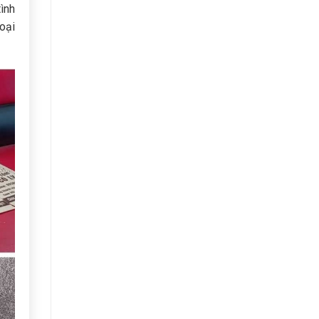
ình
oại