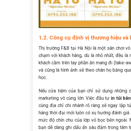
1.2. Công cụ định vị thương hiệu và 
Thị trường F&B tại Hà Nội là một sân chơi 
chạm với khách hàng, dù là nhỏ nhất, đều là
khách cầm trên tay phần ăn mang đi (take-away
và cũng là hình ảnh sẽ theo chân họ băng qua
học.
Nếu cửa tiệm của bạn chỉ sử dụng những chi
marketing vô cùng lớn. Việc đầu tư
in túi bá
cùng địa chỉ chi nhánh rõ ràng sẽ ngay lập 
hàng thời đại mới luôn có xu hướng đánh giá
mức độ chỉn chu của lớp vỏ bọc bên ngoài. 
bạn dễ dàng ghi dấu ấn sâu đậm trong tâm trí 