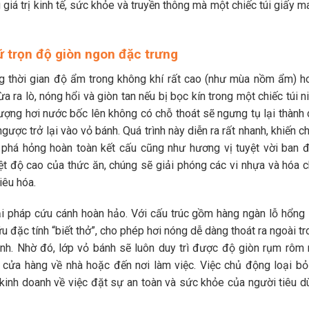
giá trị kinh tế, sức khỏe và truyền thông mà một chiếc túi giấy 
iữ trọn độ giòn ngon đặc trưng
ng thời gian độ ẩm trong không khí rất cao (như mùa nồm ẩm) h
 ra lò, nóng hổi và giòn tan nếu bị bọc kín trong một chiếc túi n
Lượng hơi nước bốc lên không có chỗ thoát sẽ ngưng tụ lại thành 
ngược trở lại vào vỏ bánh. Quá trình này diễn ra rất nhanh, khiến c
m phá hỏng hoàn toàn kết cấu cũng như hương vị tuyệt vời ban đ
iệt độ cao của thức ăn, chúng sẽ giải phóng các vi nhựa và hóa c
iêu hóa.
ải pháp cứu cánh hoàn hảo. Với cấu trúc gồm hàng ngàn lỗ hổng li
ữu đặc tính “biết thở”, cho phép hơi nóng dễ dàng thoát ra ngoài t
ánh. Nhờ đó, lớp vỏ bánh sẽ luôn duy trì được độ giòn rụm rôm 
ừ cửa hàng về nhà hoặc đến nơi làm việc. Việc chủ động loại bỏ 
 kinh doanh về việc đặt sự an toàn và sức khỏe của người tiêu d