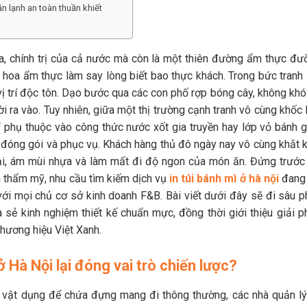
n lạnh an toàn thuần khiết
a, chính trị của cả nước mà còn là một thiên đường ẩm thực đư
h hoa ẩm thực làm say lòng biết bao thực khách. Trong bức tranh
ị trí độc tôn. Dạo bước qua các con phố rợp bóng cây, không khó
ra vào. Tuy nhiên, giữa một thị trường cạnh tranh vô cùng khốc l
ỉ phụ thuộc vào công thức nước xốt gia truyền hay lớp vỏ bánh g
 đóng gói và phục vụ. Khách hàng thủ đô ngày nay vô cùng khắt k
hại, ám mùi nhựa và làm mất đi độ ngon của món ăn. Đứng trước
à thẩm mỹ, nhu cầu tìm kiếm dịch vụ
in túi bánh mì ở hà nội
đang 
với mọi chủ cơ sở kinh doanh F&B. Bài viết dưới đây sẽ đi sâu p
hia sẻ kinh nghiệm thiết kế chuẩn mực, đồng thời giới thiệu giải 
thương hiệu Việt Xanh.
 ở Hà Nội lại đóng vai trò chiến lược?
t vật dụng để chứa đựng mang đi thông thường, các nhà quản lý