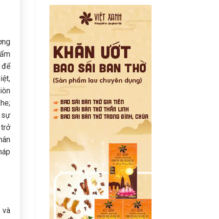
ờng
 ẩm
 để
iệt,
iòn
he;
 sự
trở
hân
pháp
 và