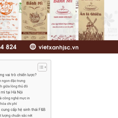
óng vai trò chiến lược?
òn ngon đặc trưng
nh giữa lòng thủ đô
 mì tại Hà Nội
 và công nghệ mực in
 hóa chi phí
à cung cấp hệ sinh thái F&B
ất lượng chuẩn sắc nét