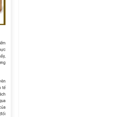
iểm
hực
ấy,
ờng
yên
h tế
ách
qua
của
đối