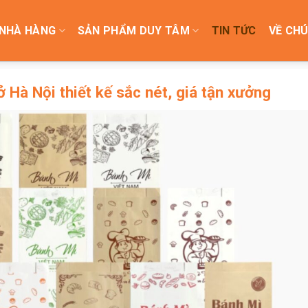
NHÀ HÀNG
SẢN PHẨM DUY TÂM
TIN TỨC
VỀ CHÚ
ở Hà Nội thiết kế sắc nét, giá tận xưởng