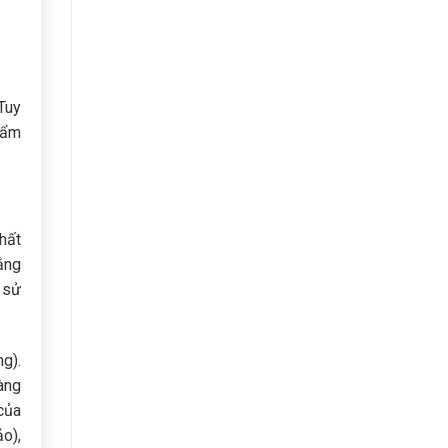
Tuy
hẩm
hất
ắng
 sử
ng).
àng
của
o),