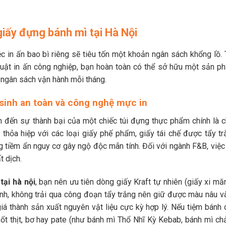
 giấy đựng bánh mì tại Hà Nội
c in ấn bao bì riêng sẽ tiêu tốn một khoản ngân sách khổng lồ. 
huật in ấn công nghiệp, bạn hoàn toàn có thể sở hữu một sản p
đa ngân sách vận hành mỗi tháng.
 sinh an toàn và công nghệ mực in
nh đến sự thành bại của một chiếc túi đựng thực phẩm chính là c
 thỏa hiệp với các loại giấy phế phẩm, giấy tái chế được tẩy tr
ng tiềm ẩn nguy cơ gây ngộ độc mãn tính. Đối với ngành F&B, việc
t dịch.
tại hà nội
, bạn nên ưu tiên dòng giấy Kraft tự nhiên (giấy xi mă
nh, không trải qua công đoạn tẩy trắng nên giữ được màu nâu v
iá thành sản xuất nguyên vật liệu cực kỳ hợp lý. Nếu tiệm bánh 
t thịt, bơ hay pate (như bánh mì Thổ Nhĩ Kỳ Kebab, bánh mì chả