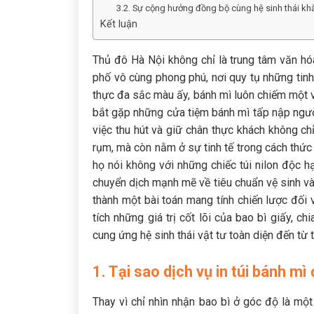
3.2. Sự cộng hưởng đồng bộ cùng hệ sinh thái khă
Kết luận
Thủ đô Hà Nội không chỉ là trung tâm văn hó
phố vô cùng phong phú, nơi quy tụ những tin
thực đa sắc màu ấy, bánh mì luôn chiếm một v
bắt gặp những cửa tiệm bánh mì tấp nập người 
việc thu hút và giữ chân thực khách không ch
rụm, mà còn nằm ở sự tinh tế trong cách thức
họ nói không với những chiếc túi nilon độc 
chuyển dịch mạnh mẽ về tiêu chuẩn vệ sinh v
thành một bài toán mang tính chiến lược đối 
tích những giá trị cốt lõi của bao bì giấy, c
cung ứng hệ sinh thái vật tư toàn diện đến từ 
1. Tại sao dịch vụ in túi bánh mì
Thay vì chỉ nhìn nhận bao bì ở góc độ là mộ