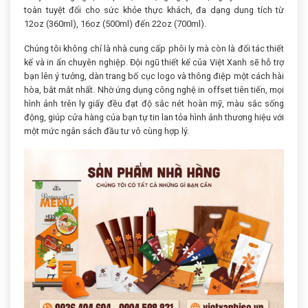
toàn tuyệt đối cho sức khỏe thực khách, đa dạng dung tích từ
12oz (360ml), 16oz (500ml) đến 22oz (700ml).
Chúng tôi không chỉ là nhà cung cấp phôi ly mà còn là đối tác thiết
kế và in ấn chuyên nghiệp. Đội ngũ thiết kế của Việt Xanh sẽ hỗ trợ
bạn lên ý tưởng, dàn trang bố cục logo và thông điệp một cách hài
hòa, bắt mắt nhất. Nhờ ứng dụng công nghệ in offset tiên tiến, mọi
hình ảnh trên ly giấy đều đạt độ sắc nét hoàn mỹ, màu sắc sống
động, giúp cửa hàng của bạn tự tin lan tỏa hình ảnh thương hiệu với
một mức ngân sách đầu tư vô cùng hợp lý.