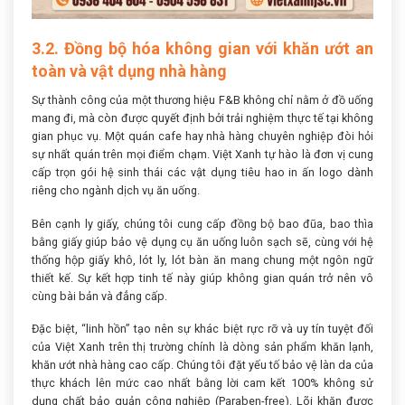
3.2. Đồng bộ hóa không gian với khăn ướt an
toàn và vật dụng nhà hàng
Sự thành công của một thương hiệu F&B không chỉ nằm ở đồ uống
mang đi, mà còn được quyết định bởi trải nghiệm thực tế tại không
gian phục vụ. Một quán cafe hay nhà hàng chuyên nghiệp đòi hỏi
sự nhất quán trên mọi điểm chạm. Việt Xanh tự hào là đơn vị cung
cấp trọn gói hệ sinh thái các vật dụng tiêu hao in ấn logo dành
riêng cho ngành dịch vụ ăn uống.
Bên cạnh ly giấy, chúng tôi cung cấp đồng bộ bao đũa, bao thìa
bằng giấy giúp bảo vệ dụng cụ ăn uống luôn sạch sẽ, cùng với hệ
thống hộp giấy khô, lót ly, lót bàn ăn mang chung một ngôn ngữ
thiết kế. Sự kết hợp tinh tế này giúp không gian quán trở nên vô
cùng bài bản và đẳng cấp.
Đặc biệt, “linh hồn” tạo nên sự khác biệt rực rỡ và uy tín tuyệt đối
của Việt Xanh trên thị trường chính là dòng sản phẩm khăn lạnh,
khăn ướt nhà hàng cao cấp. Chúng tôi đặt yếu tố bảo vệ làn da của
thực khách lên mức cao nhất bằng lời cam kết 100% không sử
dụng chất bảo quản công nghiệp (Paraben-free). Lõi khăn được