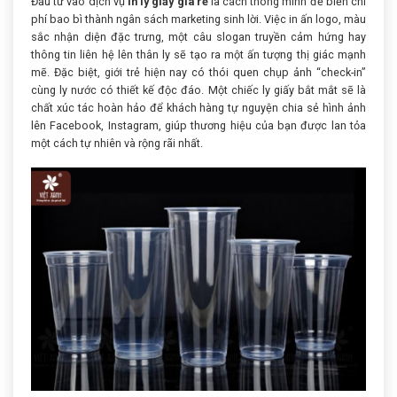
Đầu tư vào dịch vụ
in ly giấy giá rẻ
là cách thông minh để biến chi
phí bao bì thành ngân sách marketing sinh lời. Việc in ấn logo, màu
sắc nhận diện đặc trưng, một câu slogan truyền cảm hứng hay
thông tin liên hệ lên thân ly sẽ tạo ra một ấn tượng thị giác mạnh
mẽ. Đặc biệt, giới trẻ hiện nay có thói quen chụp ảnh “check-in”
cùng ly nước có thiết kế độc đáo. Một chiếc ly giấy bắt mắt sẽ là
chất xúc tác hoàn hảo để khách hàng tự nguyện chia sẻ hình ảnh
lên Facebook, Instagram, giúp thương hiệu của bạn được lan tỏa
một cách tự nhiên và rộng rãi nhất.