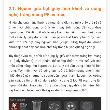
2.1. Nguồn gốc bột giấy tinh khiết và công
nghệ tráng màng PE an toàn
Nhiều chủ cửa hàng thường e ngại rằng dịch vụ
in ly giấy giá rẻ
sẽ
đi kèm với chất lượng phôi ly kém, gây ảnh hưởng đến sức khỏe
người dùng. Để dập tắt nỗi lo này, bạn cần hiểu rõ tiêu chuẩn của
một chiếc ly giấy đạt chuẩn. Sản phẩm bắt buộc phải được sản
xuất từ 100% bột giấy nguyên sinh (Virgin Pulp), tuyệt đối không
chứa tạp chất hay các hóa chất tẩy trắng huỳnh quang độc hại.
Tùy thuộc vào mục đích sử dụng, ly giấy cần được tráng lớp màng
PE (Polyethylene) thực phẩm để chống thấm nước. Đối với các
món uống nóng như Espresso, Latte, ly chỉ cần tráng 1 lớp PE bên
trong. Tuy nhiên, với đồ uống lạnh có đá, hiện tượng chênh lệch
nhiệt độ sẽ gây ngưng tụ sương bên ngoài thành ly. Lúc này, xưởng
sản xuất uy tín phải sử dụng phôi ly tráng 2 lớp PE (cả trong lẫn
ngoài) để đảm bảo cấu trúc ly luôn cứng cáp, không bị mềm nhũn
hay bục rách trong suốt thời gian khách hàng thưởng thức.