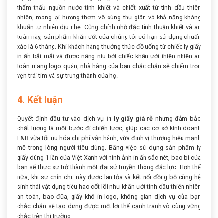
thẩm thấu nguồn nước tinh khiết và chiết xuất từ tinh dầu thiên
nhiên, mang lại hương thơm vô cùng thư giãn và khả năng kháng
khuẩn tự nhiên dịu nhẹ. Cũng chính nhờ đặc tính thuần khiết và an
toàn này, sản phẩm khăn ướt của chúng tôi có hạn sử dụng chuẩn
xác là 6 tháng. Khi khách hàng thưởng thức đồ uống từ chiếc ly giấy
in ấn bắt mắt và được nâng niu bởi chiếc khăn ướt thiên nhiên an
toàn mang logo quán, nhà hàng của bạn chắc chắn sẽ chiếm trọn
vẹn trái tim và sự trung thành của họ.
4. Kết luận
Quyết định đầu tư vào dịch vụ
in ly giấy giá rẻ
nhưng đảm bảo
chất lượng là một bước đi chiến lược, giúp các cơ sở kinh doanh
F&B vừa tối ưu hóa chi phí vận hành, vừa định vị thương hiệu mạnh
mẽ trong lòng người tiêu dùng. Bằng việc sử dụng sản phẩm ly
giấy dùng 1 lần của Việt Xanh với hình ảnh in ấn sắc nét, bao bì của
bạn sẽ thực sự trở thành một đại sứ truyền thông đắc lực. Hơn thế
nữa, khi sự chỉn chu này được lan tỏa và kết nối đồng bộ cùng hệ
sinh thái vật dụng tiêu hao cốt lõi như khăn ướt tinh dầu thiên nhiên
an toàn, bao đũa, giấy khô in logo, không gian dịch vụ của bạn
chắc chắn sẽ tạo dựng được một lợi thế cạnh tranh vô cùng vững
chắc trên thị trường.