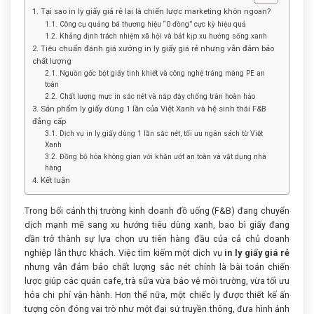
1. Tại sao in ly giấy giá rẻ lại là chiến lược marketing khôn ngoan?
1.1. Công cụ quảng bá thương hiệu “0 đồng” cực kỳ hiệu quả
1.2. Khẳng định trách nhiệm xã hội và bắt kịp xu hướng sống xanh
2. Tiêu chuẩn đánh giá xưởng in ly giấy giá rẻ nhưng vẫn đảm bảo
chất lượng
2.1. Nguồn gốc bột giấy tinh khiết và công nghệ tráng màng PE an
toàn
2.2. Chất lượng mực in sắc nét và nắp đậy chống tràn hoàn hảo
3. Sản phẩm ly giấy dùng 1 lần của Việt Xanh và hệ sinh thái F&B
đẳng cấp
3.1. Dịch vụ in ly giấy dùng 1 lần sắc nét, tối ưu ngân sách từ Việt
Xanh
3.2. Đồng bộ hóa không gian với khăn ướt an toàn và vật dụng nhà
hàng
4. Kết luận
Trong bối cảnh thị trường kinh doanh đồ uống (F&B) đang chuyển
dịch mạnh mẽ sang xu hướng tiêu dùng xanh, bao bì giấy đang
dần trở thành sự lựa chọn ưu tiên hàng đầu của cả chủ doanh
nghiệp lẫn thực khách. Việc tìm kiếm một dịch vụ
in ly giấy giá rẻ
nhưng vẫn đảm bảo chất lượng sắc nét chính là bài toán chiến
lược giúp các quán cafe, trà sữa vừa bảo vệ môi trường, vừa tối ưu
hóa chi phí vận hành. Hơn thế nữa, một chiếc ly được thiết kế ấn
tượng còn đóng vai trò như một đại sứ truyền thông, đưa hình ảnh