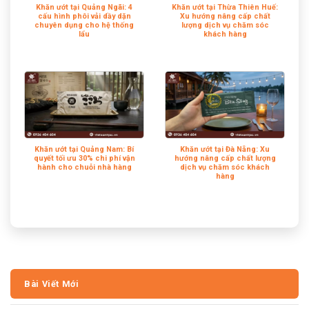
Khăn ướt tại Quảng Ngãi: 4
Khăn ướt tại Thừa Thiên Huế:
cấu hình phôi vải dầy dặn
Xu hướng nâng cấp chất
chuyên dụng cho hệ thống
lượng dịch vụ chăm sóc
lẩu
khách hàng
Khăn ướt tại Quảng Nam: Bí
Khăn ướt tại Đà Nẵng: Xu
quyết tối ưu 30% chi phí vận
hướng nâng cấp chất lượng
hành cho chuỗi nhà hàng
dịch vụ chăm sóc khách
hàng
Bài Viết Mới