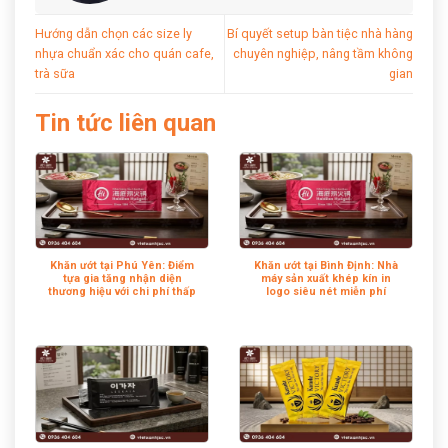
Hướng dẫn chọn các size ly
Bí quyết setup bàn tiệc nhà hàng
nhựa chuẩn xác cho quán cafe,
chuyên nghiệp, nâng tầm không
trà sữa
gian
Tin tức liên quan
Khăn ướt tại Phú Yên: Điểm
Khăn ướt tại Bình Định: Nhà
tựa gia tăng nhận diện
máy sản xuất khép kín in
thương hiệu với chi phí thấp
logo siêu nét miễn phí