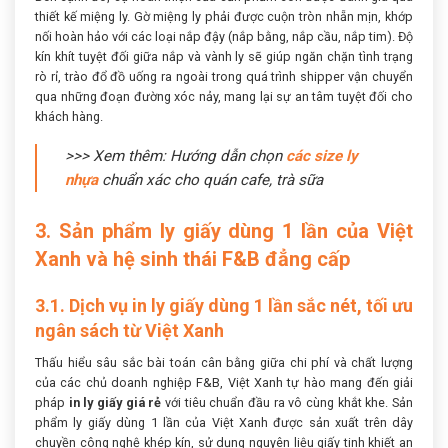
thiết kế miệng ly. Gờ miệng ly phải được cuộn tròn nhẵn mịn, khớp
nối hoàn hảo với các loại nắp đậy (nắp bằng, nắp cầu, nắp tim). Độ
kín khít tuyệt đối giữa nắp và vành ly sẽ giúp ngăn chặn tình trạng
rò rỉ, trào đổ đồ uống ra ngoài trong quá trình shipper vận chuyển
qua những đoạn đường xóc nảy, mang lại sự an tâm tuyệt đối cho
khách hàng.
>>> Xem thêm: Hướng dẫn chọn
các size ly
nhựa
chuẩn xác cho quán cafe, trà sữa
3. Sản phẩm ly giấy dùng 1 lần của Việt
Xanh và hệ sinh thái F&B đẳng cấp
3.1. Dịch vụ in ly giấy dùng 1 lần sắc nét, tối ưu
ngân sách từ Việt Xanh
Thấu hiểu sâu sắc bài toán cân bằng giữa chi phí và chất lượng
của các chủ doanh nghiệp F&B, Việt Xanh tự hào mang đến giải
pháp
in ly giấy giá rẻ
với tiêu chuẩn đầu ra vô cùng khắt khe. Sản
phẩm ly giấy dùng 1 lần của Việt Xanh được sản xuất trên dây
chuyền công nghệ khép kín, sử dụng nguyên liệu giấy tinh khiết an