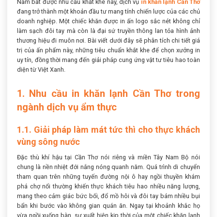
Nắm bắt được nhu cầu khắt khe này, dịch vụ
in khăn lạnh Cần Thơ
đang trở thành một khoản đầu tư mang tính chiến lược của các chủ
doanh nghiệp. Một chiếc khăn được in ấn logo sắc nét không chỉ
làm sạch đôi tay mà còn là đại sứ truyền thông lan tỏa hình ảnh
thương hiệu đi muôn nơi. Bài viết dưới đây sẽ phân tích chi tiết giá
trị của ấn phẩm này, những tiêu chuẩn khắt khe để chọn xưởng in
uy tín, đồng thời mang đến giải pháp cung ứng vật tư tiêu hao toàn
diện từ Việt Xanh.
1. Nhu cầu in khăn lạnh Cần Thơ trong
ngành dịch vụ ẩm thực
1.1. Giải pháp làm mát tức thì cho thực khách
vùng sông nước
Đặc thù khí hậu tại Cần Thơ nói riêng và miền Tây Nam Bộ nói
chung là nền nhiệt đới nắng nóng quanh năm. Quá trình di chuyển
tham quan trên những tuyến đường nội ô hay ngồi thuyền khám
phá chợ nổi thường khiến thực khách tiêu hao nhiều năng lượng,
mang theo cảm giác bức bối, đổ mồ hôi và đôi tay bám nhiều bụi
bẩn khi bước vào không gian quán ăn. Ngay tại khoảnh khắc họ
vừa ngồi xuống bàn, sự xuất hiện kịp thời của một chiếc khăn lạnh