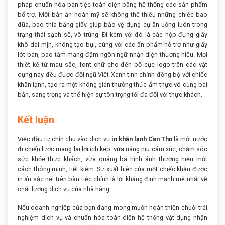
pháp chuẩn hóa bàn tiệc toàn diện bằng hệ thống các sản phẩm
bổ trợ. Một bàn ăn hoàn mỹ sẽ không thể thiếu những chiếc bao
đũa, bao thìa bằng giấy giúp bảo vệ dụng cụ ăn uống luôn trong
trạng thái sạch sẽ, vô trùng. Đi kèm với đó là các hộp đựng giấy
khô dai mịn, không tạo bụi, cùng với các ấn phẩm hỗ trợ như giấy
lót bàn, bao tăm mang đậm ngôn ngữ nhận diện thương hiệu. Mọi
thiết kế từ màu sắc, font chữ cho đến bố cục logo trên các vật
dụng này đều được đội ngũ Việt Xanh tinh chỉnh đồng bộ với chiếc
khăn lạnh, tạo ra một không gian thưởng thức ẩm thực vô cùng bài
bản, sang trọng và thể hiện sự tôn trọng tối đa đối với thực khách.
Kết luận
Việc đầu tư chỉn chu vào dịch vụ
in khăn lạnh Cần Thơ
là một nước
đi chiến lược mang lại lợi ích kép: vừa nâng niu cảm xúc, chăm sóc
sức khỏe thực khách, vừa quảng bá hình ảnh thương hiệu một
cách thông minh, tiết kiệm. Sự xuất hiện của một chiếc khăn được
in ấn sắc nét trên bàn tiệc chính là lời khẳng định mạnh mẽ nhất về
chất lượng dịch vụ của nhà hàng.
Nếu doanh nghiệp của bạn đang mong muốn hoàn thiện chuỗi trải
nghiệm dịch vụ và chuẩn hóa toàn diện hệ thống vật dụng nhận