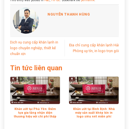
This entry was posted in
F&B
,
Tin tức
. Bookmark the
permalink
.
NGUYỄN THANH HÙNG
Dịch vụ cung cấp khăn lạnh in
Địa chỉ cung cấp khăn lạnh Hải
logo chuyên nghiệp, thiết kế
Phòng uy tín, in logo trọn gói
chuẩn xịn
Tin tức liên quan
Khăn ướt tại Phú Yên: Điểm
Khăn ướt tại Bình Định: Nhà
tựa gia tăng nhận diện
máy sản xuất khép kín in
thương hiệu với chi phí thấp
logo siêu nét miễn phí