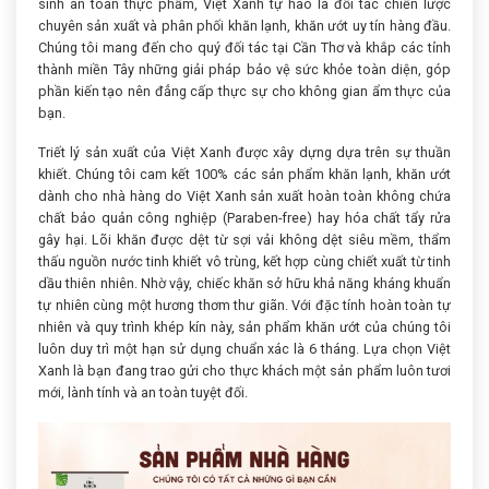
sinh an toàn thực phẩm, Việt Xanh tự hào là đối tác chiến lược
chuyên sản xuất và phân phối khăn lạnh, khăn ướt uy tín hàng đầu.
Chúng tôi mang đến cho quý đối tác tại Cần Thơ và khắp các tỉnh
thành miền Tây những giải pháp bảo vệ sức khỏe toàn diện, góp
phần kiến tạo nên đẳng cấp thực sự cho không gian ẩm thực của
bạn.
Triết lý sản xuất của Việt Xanh được xây dựng dựa trên sự thuần
khiết. Chúng tôi cam kết 100% các sản phẩm khăn lạnh, khăn ướt
dành cho nhà hàng do Việt Xanh sản xuất hoàn toàn không chứa
chất bảo quản công nghiệp (Paraben-free) hay hóa chất tẩy rửa
gây hại. Lõi khăn được dệt từ sợi vải không dệt siêu mềm, thẩm
thấu nguồn nước tinh khiết vô trùng, kết hợp cùng chiết xuất từ tinh
dầu thiên nhiên. Nhờ vậy, chiếc khăn sở hữu khả năng kháng khuẩn
tự nhiên cùng một hương thơm thư giãn. Với đặc tính hoàn toàn tự
nhiên và quy trình khép kín này, sản phẩm khăn ướt của chúng tôi
luôn duy trì một hạn sử dụng chuẩn xác là 6 tháng. Lựa chọn Việt
Xanh là bạn đang trao gửi cho thực khách một sản phẩm luôn tươi
mới, lành tính và an toàn tuyệt đối.