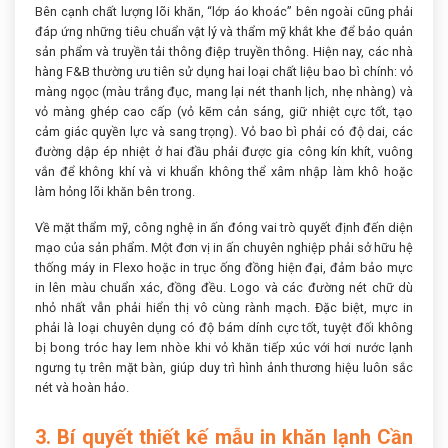
Bên cạnh chất lượng lõi khăn, “lớp áo khoác” bên ngoài cũng phải
đáp ứng những tiêu chuẩn vật lý và thẩm mỹ khắt khe để bảo quản
sản phẩm và truyền tải thông điệp truyền thông. Hiện nay, các nhà
hàng F&B thường ưu tiên sử dụng hai loại chất liệu bao bì chính: vỏ
màng ngọc (màu trắng đục, mang lại nét thanh lịch, nhẹ nhàng) và
vỏ màng ghép cao cấp (vỏ kẽm cản sáng, giữ nhiệt cực tốt, tạo
cảm giác quyền lực và sang trọng). Vỏ bao bì phải có độ dai, các
đường dập ép nhiệt ở hai đầu phải được gia công kín khít, vuông
vắn để không khí và vi khuẩn không thể xâm nhập làm khô hoặc
làm hỏng lõi khăn bên trong.
Về mặt thẩm mỹ, công nghệ in ấn đóng vai trò quyết định đến diện
mạo của sản phẩm. Một đơn vị in ấn chuyên nghiệp phải sở hữu hệ
thống máy in Flexo hoặc in trục ống đồng hiện đại, đảm bảo mực
in lên màu chuẩn xác, đồng đều. Logo và các đường nét chữ dù
nhỏ nhất vẫn phải hiển thị vô cùng rành mạch. Đặc biệt, mực in
phải là loại chuyên dụng có độ bám dính cực tốt, tuyệt đối không
bị bong tróc hay lem nhòe khi vỏ khăn tiếp xúc với hơi nước lạnh
ngưng tụ trên mặt bàn, giúp duy trì hình ảnh thương hiệu luôn sắc
nét và hoàn hảo.
3. Bí quyết thiết kế mẫu in khăn lạnh Cần