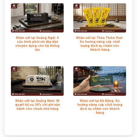
Khăn ướt tại Quảng Ngãi: 4
Khăn ướt tại Thừa Thiên Huế:
cấu hình phôi vải dầy dặn
Xu hướng nâng cấp chất
chuyên dụng cho hệ thống
lượng dịch vụ chăm sóc
lẩu
khách hàng
Khăn ướt tại Quảng Nam: Bí
Khăn ướt tại Đà Nẵng: Xu
quyết tối ưu 30% chi phí vận
hướng nâng cấp chất lượng
hành cho chuỗi nhà hàng
dịch vụ chăm sóc khách
hàng