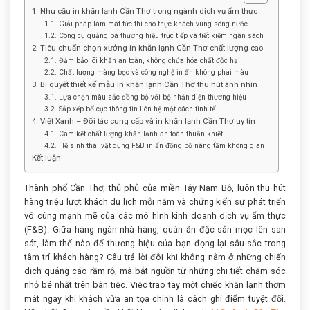
1. Nhu cầu in khăn lạnh Cần Thơ trong ngành dịch vụ ẩm thực
1.1. Giải pháp làm mát tức thì cho thực khách vùng sông nước
1.2. Công cụ quảng bá thương hiệu trực tiếp và tiết kiệm ngân sách
2. Tiêu chuẩn chọn xưởng in khăn lạnh Cần Thơ chất lượng cao
2.1. Đảm bảo lõi khăn an toàn, không chứa hóa chất độc hại
2.2. Chất lượng màng bọc và công nghệ in ấn không phai màu
3. Bí quyết thiết kế mẫu in khăn lạnh Cần Thơ thu hút ánh nhìn
3.1. Lựa chọn màu sắc đồng bộ với bộ nhận diện thương hiệu
3.2. Sắp xếp bố cục thông tin liên hệ một cách tinh tế
4. Việt Xanh – Đối tác cung cấp và in khăn lạnh Cần Thơ uy tín
4.1. Cam kết chất lượng khăn lạnh an toàn thuần khiết
4.2. Hệ sinh thái vật dụng F&B in ấn đồng bộ nâng tầm không gian
Kết luận
Thành phố Cần Thơ, thủ phủ của miền Tây Nam Bộ, luôn thu hút
hàng triệu lượt khách du lịch mỗi năm và chứng kiến sự phát triển
vô cùng mạnh mẽ của các mô hình kinh doanh dịch vụ ẩm thực
(F&B). Giữa hàng ngàn nhà hàng, quán ăn đặc sản mọc lên san
sát, làm thế nào để thương hiệu của bạn đọng lại sâu sắc trong
tâm trí khách hàng? Câu trả lời đôi khi không nằm ở những chiến
dịch quảng cáo rầm rộ, mà bắt nguồn từ những chi tiết chăm sóc
nhỏ bé nhất trên bàn tiệc. Việc trao tay một chiếc khăn lạnh thơm
mát ngay khi khách vừa an tọa chính là cách ghi điểm tuyệt đối.