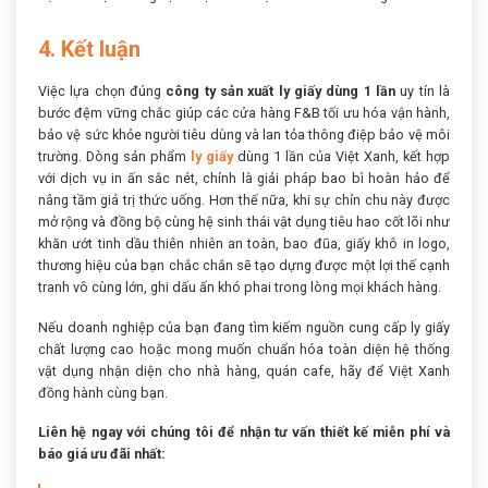
4. Kết luận
Việc lựa chọn đúng
công ty sản xuất ly giấy dùng 1 lần
uy tín là
bước đệm vững chắc giúp các cửa hàng F&B tối ưu hóa vận hành,
bảo vệ sức khỏe người tiêu dùng và lan tỏa thông điệp bảo vệ môi
trường. Dòng sản phẩm
ly giấy
dùng 1 lần của Việt Xanh, kết hợp
với dịch vụ in ấn sắc nét, chính là giải pháp bao bì hoàn hảo để
nâng tầm giá trị thức uống. Hơn thế nữa, khi sự chỉn chu này được
mở rộng và đồng bộ cùng hệ sinh thái vật dụng tiêu hao cốt lõi như
khăn ướt tinh dầu thiên nhiên an toàn, bao đũa, giấy khô in logo,
thương hiệu của bạn chắc chắn sẽ tạo dựng được một lợi thế cạnh
tranh vô cùng lớn, ghi dấu ấn khó phai trong lòng mọi khách hàng.
Nếu doanh nghiệp của bạn đang tìm kiếm nguồn cung cấp ly giấy
chất lượng cao hoặc mong muốn chuẩn hóa toàn diện hệ thống
vật dụng nhận diện cho nhà hàng, quán cafe, hãy để Việt Xanh
đồng hành cùng bạn.
Liên hệ ngay với chúng tôi để nhận tư vấn thiết kế miễn phí và
báo giá ưu đãi nhất: