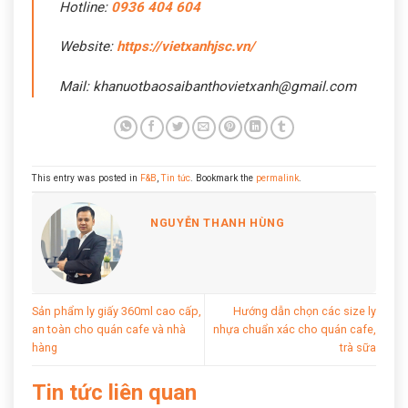
Hotline:
0936 404 604
Website:
https://vietxanhjsc.vn/
Mail: khanuotbaosaibanthovietxanh@gmail.com
This entry was posted in
F&B
,
Tin tức
. Bookmark the
permalink
.
NGUYỄN THANH HÙNG
Sản phẩm ly giấy 360ml cao cấp,
Hướng dẫn chọn các size ly
an toàn cho quán cafe và nhà
nhựa chuẩn xác cho quán cafe,
hàng
trà sữa
Tin tức liên quan