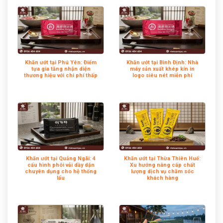
Khăn ướt tại Phú Yên: Điểm
Khăn ướt tại Bình Định: Nhà
tựa gia tăng nhận diện
máy sản xuất khép kín in
thương hiệu với chi phí thấp
logo siêu nét miễn phí
Khăn ướt tại Quảng Ngãi: 4
Khăn ướt tại Thừa Thiên Huế:
cấu hình phôi vải dầy dặn
Xu hướng nâng cấp chất
chuyên dụng cho hệ thống
lượng dịch vụ chăm sóc
lẩu
khách hàng