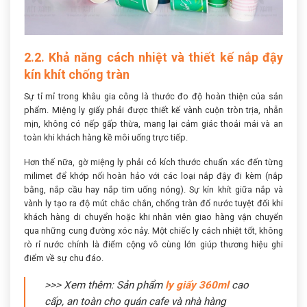
2.2. Khả năng cách nhiệt và thiết kế nắp đậy
kín khít chống tràn
Sự tỉ mỉ trong khâu gia công là thước đo độ hoàn thiện của sản
phẩm. Miệng ly giấy phải được thiết kế vành cuộn tròn trịa, nhẵn
mịn, không có nếp gấp thừa, mang lại cảm giác thoải mái và an
toàn khi khách hàng kề môi uống trực tiếp.
Hơn thế nữa, gờ miệng ly phải có kích thước chuẩn xác đến từng
milimet để khớp nối hoàn hảo với các loại nắp đậy đi kèm (nắp
bằng, nắp cầu hay nắp tim uống nóng). Sự kín khít giữa nắp và
vành ly tạo ra độ mút chắc chắn, chống tràn đổ nước tuyệt đối khi
khách hàng di chuyển hoặc khi nhân viên giao hàng vận chuyển
qua những cung đường xóc nảy. Một chiếc ly cách nhiệt tốt, không
rò rỉ nước chính là điểm cộng vô cùng lớn giúp thương hiệu ghi
điểm về sự chu đáo.
>>> Xem thêm: Sản phẩm
ly giấy 360ml
cao
cấp, an toàn cho quán cafe và nhà hàng