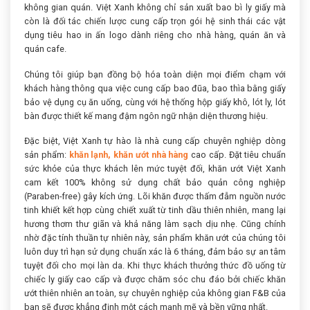
không gian quán. Việt Xanh không chỉ sản xuất bao bì ly giấy mà
còn là đối tác chiến lược cung cấp trọn gói hệ sinh thái các vật
dụng tiêu hao in ấn logo dành riêng cho nhà hàng, quán ăn và
quán cafe.
Chúng tôi giúp bạn đồng bộ hóa toàn diện mọi điểm chạm với
khách hàng thông qua việc cung cấp bao đũa, bao thìa bằng giấy
bảo vệ dụng cụ ăn uống, cùng với hệ thống hộp giấy khô, lót ly, lót
bàn được thiết kế mang đậm ngôn ngữ nhận diện thương hiệu.
Đặc biệt, Việt Xanh tự hào là nhà cung cấp chuyên nghiệp dòng
sản phẩm:
khăn lạnh, khăn ướt nhà hàng
cao cấp. Đặt tiêu chuẩn
sức khỏe của thực khách lên mức tuyệt đối, khăn ướt Việt Xanh
cam kết 100% không sử dụng chất bảo quản công nghiệp
(Paraben-free) gây kích ứng. Lõi khăn được thấm đẫm nguồn nước
tinh khiết kết hợp cùng chiết xuất từ tinh dầu thiên nhiên, mang lại
hương thơm thư giãn và khả năng làm sạch dịu nhẹ. Cũng chính
nhờ đặc tính thuần tự nhiên này, sản phẩm khăn ướt của chúng tôi
luôn duy trì hạn sử dụng chuẩn xác là 6 tháng, đảm bảo sự an tâm
tuyệt đối cho mọi làn da. Khi thực khách thưởng thức đồ uống từ
chiếc ly giấy cao cấp và được chăm sóc chu đáo bởi chiếc khăn
ướt thiên nhiên an toàn, sự chuyên nghiệp của không gian F&B của
bạn sẽ được khẳng định một cách mạnh mẽ và bền vững nhất.