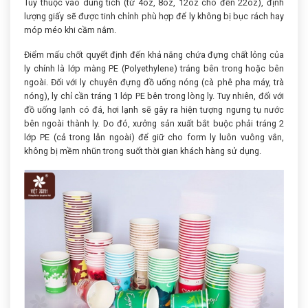
Tùy thuộc vào dung tích (từ 4oz, 8oz, 12oz cho đến 22oz), định
lượng giấy sẽ được tinh chỉnh phù hợp để ly không bị bục rách hay
móp méo khi cầm nắm.
Điểm mấu chốt quyết định đến khả năng chứa đựng chất lỏng của
ly chính là lớp màng PE (Polyethylene) tráng bên trong hoặc bên
ngoài. Đối với ly chuyên đựng đồ uống nóng (cà phê pha máy, trà
nóng), ly chỉ cần tráng 1 lớp PE bên trong lòng ly. Tuy nhiên, đối với
đồ uống lạnh có đá, hơi lạnh sẽ gây ra hiện tượng ngưng tụ nước
bên ngoài thành ly. Do đó, xưởng sản xuất bắt buộc phải tráng 2
lớp PE (cả trong lẫn ngoài) để giữ cho form ly luôn vuông vắn,
không bị mềm nhũn trong suốt thời gian khách hàng sử dụng.