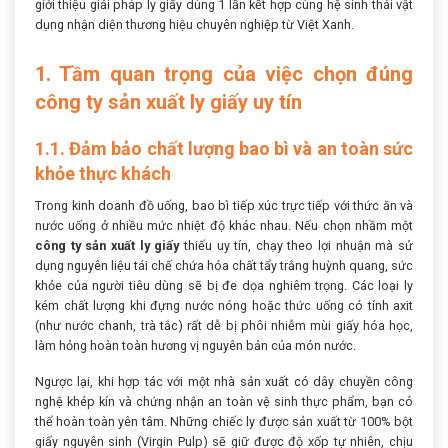
giới thiệu giải pháp ly giấy dùng 1 lần kết hợp cùng hệ sinh thái vật
dụng nhận diện thương hiệu chuyên nghiệp từ Việt Xanh.
1. Tầm quan trọng của việc chọn đúng
công ty sản xuất ly giấy uy tín
1.1. Đảm bảo chất lượng bao bì và an toàn sức
khỏe thực khách
Trong kinh doanh đồ uống, bao bì tiếp xúc trực tiếp với thức ăn và
nước uống ở nhiều mức nhiệt độ khác nhau. Nếu chọn nhầm một
công ty sản xuất ly giấy
thiếu uy tín, chạy theo lợi nhuận mà sử
dụng nguyên liệu tái chế chứa hóa chất tẩy trắng huỳnh quang, sức
khỏe của người tiêu dùng sẽ bị đe dọa nghiêm trọng. Các loại ly
kém chất lượng khi đựng nước nóng hoặc thức uống có tính axit
(như nước chanh, trà tắc) rất dễ bị phôi nhiễm mùi giấy hóa học,
làm hỏng hoàn toàn hương vị nguyên bản của món nước.
Ngược lại, khi hợp tác với một nhà sản xuất có dây chuyền công
nghệ khép kín và chứng nhận an toàn vệ sinh thực phẩm, bạn có
thể hoàn toàn yên tâm. Những chiếc ly được sản xuất từ 100% bột
giấy nguyên sinh (Virgin Pulp) sẽ giữ được độ xốp tự nhiên, chịu