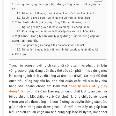
1. Tầm quan trọng của việc chọn đúng công ty sản xuất ly giấy uy
tín
1.1. Đảm bảo chất lượng bao bì và an toàn sức khỏe thực khách
1.2. Nguồn cung ổn định và tối ưu chi phí vận hành dài hạn
2. Tiêu chuẩn đánh giá ly giấy dùng 1 lần chất lượng cao
2.1. Nguồn gốc bột giấy tinh khiết và màng PE chống thấm
2.2. Khả năng cách nhiệt và thiết kế nắp đậy kín khít chống tràn
3. Việt Xanh – Công ty sản xuất ly giấy dùng 1 lần và cung cấp vật
dụng F&B hàng đầu
3.1. Sản phẩm ly giấy dùng 1 lần an toàn, in ấn sắc nét
3.2. Nâng tầm thương hiệu với hệ sinh thái vật dụng in ấn đồng bộ
4. Kết luận
Trong làn sóng chuyển dịch sang lối sống xanh và phát triển bền
vững, bao bì giấy đang dần thay thế các sản phẩm nhựa dùng một
lần trong ngành dịch vụ đồ uống và ẩm thực (F&B). Sự thay đổi thói
quen tiêu dùng này đòi hỏi các chủ quán cafe, trà sữa hay nhà
hàng phải nhanh chóng tìm kiếm một
công ty sản xuất ly giấy
dùng 1 lần
uy tín để đảm bảo nguồn cung chất lượng, an toàn và
tối ưu chi phí. Một chiếc ly giấy đạt chuẩn không chỉ bảo vệ hương
vị trọn vẹn của thức uống mà còn là công cụ truyền thông sắc bén,
giúp định vị đẳng cấp thương hiệu. Bài viết dưới đây sẽ giúp bạn
hiểu rõ tiêu chuẩn chọn lựa nhà cung cấp bao bì uy tín, đồng thời