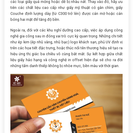
các loại giấy quá mỏng hoặc dễ bị nhàu nát. Thay vào đó, hãy ưu
tiên các chất liệu cao cấp như giấy mỹ thuật có gân chìm, giấy
Couche định lượng dày (từ C300 trở lên) được cán mờ hoặc cán
bóng hai mặt để tăng độ bền.
Ngoài ra, đối với các khu nghỉ dưỡng cao cấp, việc áp dụng công
nghệ gia công sau in đóng vai trò cực kỳ quan trọng. Những chi tiết
như ép kim (ép nhũ vàng, nhũ bạc) logo khách sạn, phủ UV định vị
trên các họa tiết đặc trưng, hoặc thúc nổi tên thương hiệu sẽ tạo ra
hiệu ứng thị giác ba chiều vô cùng bắt mắt. Sự kết hợp giữa chất
liệu giấy hảo hạng và công nghệ in offset hiện đại sẽ cho ra đời
những tấm danh thiếp không bị nhòe mực, bền màu với thời gian.