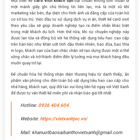
Một thiết kế
card visit khách sạn
đạt chuẩn không đơn thuần là
một mảnh giấy ghi chú thông tin liên lạc, mà là một vũ khí
marketing sắc bén, đại diện cho hình ảnh và đẳng cấp của toàn bộ
cơ sở lưu trú. Việc đầu tư sử dụng dịch vụ in ấn, thiết kế card visit
theo yêu cầu sẽ giúp doanh nghiệp tạo ra điểm nhấn khác biệt
trong mắt khách du lịch. Hơn thế nữa, khi sự chuyên nghiệp này
được lan tỏa và đồng bộ với hệ thống vật dụng tiêu hao cao cấp
trên bàn tiệc như khăn ướt tinh dầu thiên nhiên, bao đũa, bao thìa
in logo, khách sạn của bạn chắc chắn sẽ tạo dựng được một vị thế
vững chắc và trở thành điểm đến lý tưởng mà mọi khách hàng đều
muốn quay trở lại.
Để chuẩn hóa hệ thống nhận diện thương hiệu từ danh thiếp, ấn
phẩm văn phòng cho đến toàn bộ vật dụng tiêu hao cao cấp cho
nhà hàng, khách sạn, quý đối tác vui lòng liên hệ ngay với Việt Xanh
để được tư vấn thiết kế miễn phí và nhận báo giá tốt nhất:
Hotline:
0936 404 604
Website:
https://vietxanhjsc.vn/
Mail: khanuotbaosaibanthovietxanh@gmail.com