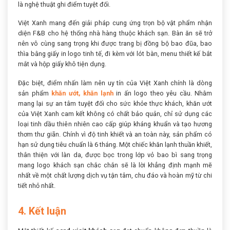
là nghệ thuật ghi điểm tuyệt đối.
Việt Xanh mang đến giải pháp cung ứng trọn bộ vật phẩm nhận
diện F&B cho hệ thống nhà hàng thuộc khách sạn. Bàn ăn sẽ trở
nên vô cùng sang trọng khi được trang bị đồng bộ bao đũa, bao
thìa bằng giấy in logo tinh tế, đi kèm với lót bàn, menu thiết kế bắt
mắt và hộp giấy khô tiện dụng.
Đặc biệt, điểm nhấn làm nên uy tín của Việt Xanh chính là dòng
sản phẩm
khăn ướt, khăn lạnh
in ấn logo theo yêu cầu. Nhằm
mang lại sự an tâm tuyệt đối cho sức khỏe thực khách, khăn ướt
của Việt Xanh cam kết không có chất bảo quản, chỉ sử dụng các
loại tinh dầu thiên nhiên cao cấp giúp kháng khuẩn và tạo hương
thơm thư giãn. Chính vì độ tinh khiết và an toàn này, sản phẩm có
hạn sử dụng tiêu chuẩn là 6 tháng. Một chiếc khăn lạnh thuần khiết,
thân thiện với làn da, được bọc trong lớp vỏ bao bì sang trọng
mang logo khách sạn chắc chắn sẽ là lời khẳng định mạnh mẽ
nhất về một chất lượng dịch vụ tận tâm, chu đáo và hoàn mỹ từ chi
tiết nhỏ nhất.
4. Kết luận