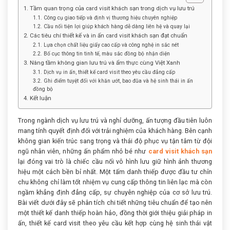
1. Tầm quan trọng của card visit khách sạn trong dịch vụ lưu trú
1.1. Công cụ giao tiếp và định vị thương hiệu chuyên nghiệp
1.2. Cầu nối tiện lợi giúp khách hàng dễ dàng liên hệ và quay lại
2. Các tiêu chí thiết kế và in ấn card visit khách sạn đạt chuẩn
2.1. Lựa chọn chất liệu giấy cao cấp và công nghệ in sắc nét
2.2. Bố cục thông tin tinh tế, màu sắc đồng bộ nhận diện
3. Nâng tầm không gian lưu trú và ẩm thực cùng Việt Xanh
3.1. Dịch vụ in ấn, thiết kế card visit theo yêu cầu đẳng cấp
3.2. Ghi điểm tuyệt đối với khăn ướt, bao đũa và hệ sinh thái in ấn
đồng bộ
4. Kết luận
Trong ngành dịch vụ lưu trú và nghỉ dưỡng, ấn tượng đầu tiên luôn
mang tính quyết định đối với trải nghiệm của khách hàng. Bên cạnh
không gian kiến trúc sang trọng và thái độ phục vụ tận tâm từ đội
ngũ nhân viên, những ấn phẩm nhỏ bé như
card visit khách sạn
lại đóng vai trò là chiếc cầu nối vô hình lưu giữ hình ảnh thương
hiệu một cách bền bỉ nhất. Một tấm danh thiếp được đầu tư chỉn
chu không chỉ làm tốt nhiệm vụ cung cấp thông tin liên lạc mà còn
ngầm khẳng định đẳng cấp, sự chuyên nghiệp của cơ sở lưu trú.
Bài viết dưới đây sẽ phân tích chi tiết những tiêu chuẩn để tạo nên
một thiết kế danh thiếp hoàn hảo, đồng thời giới thiệu giải pháp in
ấn, thiết kế card visit theo yêu cầu kết hợp cùng hệ sinh thái vật