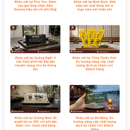
Khăn ướt tại Phú Yên: Điểm
Khăn ướt tại Bình Định: Nhà
tựa gia tăng nhận diện
máy sản xuất khép kín in
thương hiệu với chi phí thấp
logo siêu nét miễn phí
Khăn ướt tại Quảng Ngãi: 4
Khăn ướt tại Thừa Thiên Huế:
cấu hình phôi vải dầy dặn
Xu hướng nâng cấp chất
chuyên dụng cho hệ thống
lượng dịch vụ chăm sóc
lẩu
khách hàng
Khăn ướt tại Quảng Nam: Bí
Khăn ướt tại Đà Nẵng: Xu
quyết tối ưu 30% chi phí vận
hướng nâng cấp chất lượng
hành cho chuỗi nhà hàng
dịch vụ chăm sóc khách
hàng