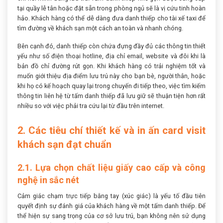
tại quầy lễ tân hoặc đặt sẵn trong phòng ngủ sẽ là vị cứu tinh hoàn
hảo. Khách hàng có thể dễ dàng đưa danh thiếp cho tài xế taxi để
tìm đường về khách sạn một cách an toàn và nhanh chóng.
Bên cạnh đó, danh thiếp còn chứa đựng đầy đủ các thông tin thiết
yếu như số điện thoại hotline, địa chỉ email, website và đôi khi là
bản đồ chỉ đường rút gọn. Khi khách hàng có trải nghiệm tốt và
muốn giới thiệu địa điểm lưu trú này cho bạn bè, người thân, hoặc
khi họ có kế hoạch quay lại trong chuyến đi tiếp theo, việc tìm kiếm
thông tin liên hệ từ tấm danh thiếp đã lưu giữ sẽ thuận tiện hơn rất
nhiều so với việc phải tra cứu lại từ đầu trên internet.
2. Các tiêu chí thiết kế và in ấn card visit
khách sạn đạt chuẩn
2.1. Lựa chọn chất liệu giấy cao cấp và công
nghệ in sắc nét
Cảm giác chạm trực tiếp bằng tay (xúc giác) là yếu tố đầu tiên
quyết định sự đánh giá của khách hàng về một tấm danh thiếp. Để
thể hiện sự sang trọng của cơ sở lưu trú, bạn không nên sử dụng