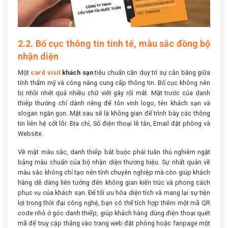
2.2. Bố cục thông tin tinh tế, màu sắc đồng bộ
nhận diện
Một
card visit
khách sạn
tiêu chuẩn cần duy trì sự cân bằng giữa
tính thẩm mỹ và công năng cung cấp thông tin. Bố cục không nên
bị nhồi nhét quá nhiều chữ viết gây rối mắt. Mặt trước của danh
thiếp thường chỉ dành riêng để tôn vinh logo, tên khách sạn và
slogan ngắn gọn. Mặt sau sẽ là không gian để trình bày các thông
tin liên hệ cốt lõi: Địa chỉ, Số điện thoại lễ tân, Email đặt phòng và
Website.
Về mặt màu sắc, danh thiếp bắt buộc phải tuân thủ nghiêm ngặt
bảng màu chuẩn của bộ nhận diện thương hiệu. Sự nhất quán về
màu sắc không chỉ tạo nên tính chuyên nghiệp mà còn giúp khách
hàng dễ dàng liên tưởng đến không gian kiến trúc và phong cách
phục vụ của khách sạn. Để tối ưu hóa diện tích và mang lại sự tiện
lợi trong thời đại công nghệ, bạn có thể tích hợp thêm một mã QR
code nhỏ ở góc danh thiếp, giúp khách hàng dùng điện thoại quét
mã để truy cập thẳng vào trang web đặt phòng hoặc fanpage một