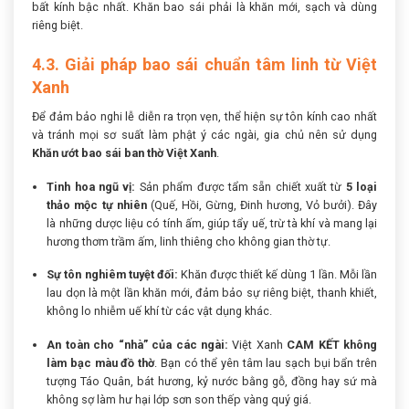
bất kính bậc nhất. Khăn bao sái phải là khăn mới, sạch và dùng
riêng biệt.
4.3. Giải pháp bao sái chuẩn tâm linh từ Việt
Xanh
Để đảm bảo nghi lễ diễn ra trọn vẹn, thể hiện sự tôn kính cao nhất
và tránh mọi sơ suất làm phật ý các ngài, gia chủ nên sử dụng
Khăn ướt bao sái ban thờ Việt Xanh
.
Tinh hoa ngũ vị:
Sản phẩm được tẩm sẵn chiết xuất từ
5 loại
thảo mộc tự nhiên
(Quế, Hồi, Gừng, Đinh hương, Vỏ bưởi). Đây
là những dược liệu có tính ấm, giúp tẩy uế, trừ tà khí và mang lại
hương thơm trầm ấm, linh thiêng cho không gian thờ tự.
Sự tôn nghiêm tuyệt đối:
Khăn được thiết kế dùng 1 lần. Mỗi lần
lau dọn là một lần khăn mới, đảm bảo sự riêng biệt, thanh khiết,
không lo nhiễm uế khí từ các vật dụng khác.
An toàn cho “nhà” của các ngài:
Việt Xanh
CAM KẾT không
làm bạc màu đồ thờ
. Bạn có thể yên tâm lau sạch bụi bẩn trên
tượng Táo Quân, bát hương, kỷ nước bằng gỗ, đồng hay sứ mà
không sợ làm hư hại lớp sơn son thếp vàng quý giá.