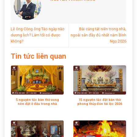
Lễ ông Công ông Táo ngày nào
Bài cúng tất niên trong nhà,
dương lịch? Làm tối có được
ngoài sân đầy đủ nhất năm Bính
không?
Ngọ 2026
Tin tức liên quan
5 nguyên tắc bàn thờ vong
15 nguyên tắc đặt bàn thờ
nên đặt ở đâu trong nhà
phong thủy đón tài lộc 2026