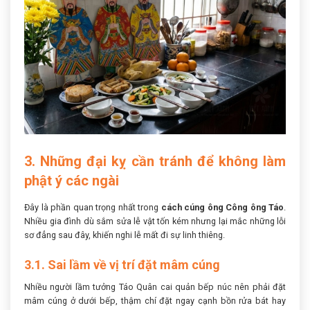
3. Những đại kỵ cần tránh để không làm
phật ý các ngài
Đây là phần quan trọng nhất trong
cách cúng ông Công ông Táo
.
Nhiều gia đình dù sắm sửa lễ vật tốn kém nhưng lại mắc những lỗi
sơ đẳng sau đây, khiến nghi lễ mất đi sự linh thiêng.
3.1. Sai lầm về vị trí đặt mâm cúng
Nhiều người lầm tưởng Táo Quân cai quản bếp núc nên phải đặt
mâm cúng ở dưới bếp, thậm chí đặt ngay cạnh bồn rửa bát hay