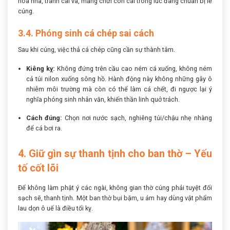
hòa nhã, tránh cãi vã, mắng chửi con cái trong lúc đang chuẩn bị lễ
cúng.
3.4. Phóng sinh cá chép sai cách
Sau khi cúng, việc thả cá chép cũng cần sự thành tâm.
Kiêng kỵ:
Không đứng trên cầu cao ném cá xuống, không ném
cả túi nilon xuống sông hồ. Hành động này không những gây ô
nhiễm môi trường mà còn có thể làm cá chết, đi ngược lại ý
nghĩa phóng sinh nhân văn, khiến thần linh quở trách.
Cách đúng:
Chọn nơi nước sạch, nghiêng túi/chậu nhẹ nhàng
để cá bơi ra.
4. Giữ gìn sự thanh tịnh cho ban thờ – Yếu
tố cốt lõi
Để không làm phật ý các ngài, không gian thờ cúng phải tuyệt đối
sạch sẽ, thanh tịnh. Một ban thờ bụi bặm, u ám hay dùng vật phẩm
lau dọn ô uế là điều tối kỵ.