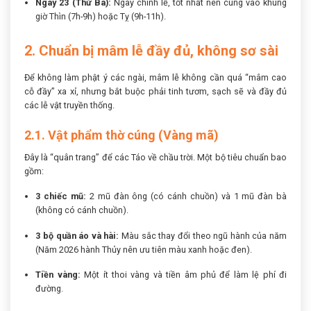
Ngày 23 (Thứ Ba):
Ngày chính lễ, tốt nhất nên cúng vào khung
giờ Thìn (7h-9h) hoặc Tỵ (9h-11h).
2. Chuẩn bị mâm lễ đầy đủ, không sơ sài
Để không làm phật ý các ngài, mâm lễ không cần quá “mâm cao
cỗ đầy” xa xỉ, nhưng bắt buộc phải tinh tươm, sạch sẽ và đầy đủ
các lễ vật truyền thống.
2.1. Vật phẩm thờ cúng (Vàng mã)
Đây là “quân trang” để các Táo về chầu trời. Một bộ tiêu chuẩn bao
gồm:
3 chiếc mũ:
2 mũ đàn ông (có cánh chuồn) và 1 mũ đàn bà
(không có cánh chuồn).
3 bộ quần áo và hài:
Màu sắc thay đổi theo ngũ hành của năm
(Năm 2026 hành Thủy nên ưu tiên màu xanh hoặc đen).
Tiền vàng:
Một ít thoi vàng và tiền âm phủ để làm lệ phí đi
đường.