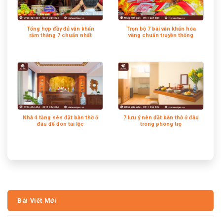
Tổng hợp đầy đủ văn khấn
Trọn bộ 7 bài văn khấn hóa
rằm tháng 7 chuẩn nhất
vàng chuẩn truyền thống
Nhà 4 tầng nên đặt bàn thờ ở
7 lưu ý nên đặt bàn thờ ở đâu
đâu để đón tài lộc
trong phòng trọ
Bài Viết Mới