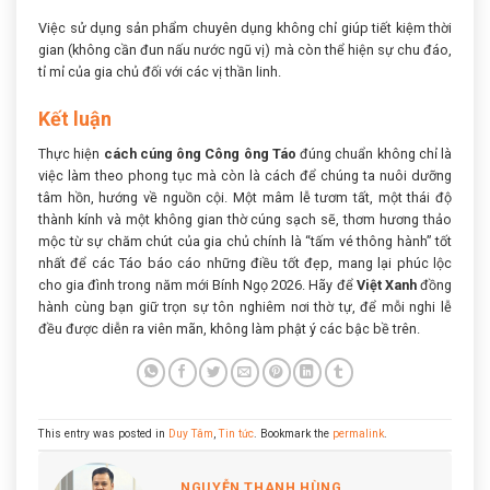
Việc sử dụng sản phẩm chuyên dụng không chỉ giúp tiết kiệm thời
gian (không cần đun nấu nước ngũ vị) mà còn thể hiện sự chu đáo,
tỉ mỉ của gia chủ đối với các vị thần linh.
Kết luận
Thực hiện
cách cúng ông Công ông Táo
đúng chuẩn không chỉ là
việc làm theo phong tục mà còn là cách để chúng ta nuôi dưỡng
tâm hồn, hướng về nguồn cội. Một mâm lễ tươm tất, một thái độ
thành kính và một không gian thờ cúng sạch sẽ, thơm hương thảo
mộc từ sự chăm chút của gia chủ chính là “tấm vé thông hành” tốt
nhất để các Táo báo cáo những điều tốt đẹp, mang lại phúc lộc
cho gia đình trong năm mới Bính Ngọ 2026. Hãy để
Việt Xanh
đồng
hành cùng bạn giữ trọn sự tôn nghiêm nơi thờ tự, để mỗi nghi lễ
đều được diễn ra viên mãn, không làm phật ý các bậc bề trên.
This entry was posted in
Duy Tâm
,
Tin tức
. Bookmark the
permalink
.
NGUYỄN THANH HÙNG