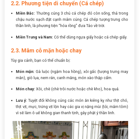
2.2. Phương tiện di chuyển (Cá chép)
Miền Bắc:
Thường cúng 3 chú cá chép đỏ còn sống, thả trong
chậu nước sạch đặt cạnh mâm cúng. Cá chép tượng trưng cho
thần linh, là phương tiện “hóa rồng” đưa Táo về trời.
Miền Trung và Nam:
Có thể dùng ngựa giấy hoặc cá chép giấy.
2.3. Mâm cỗ mặn hoặc chay
Tùy gia cảnh, bạn có thể chuẩn bị:
Món mặn:
Gà luộc (ngậm hoa hồng), xôi gấc (tượng trưng may
mắn), giò lụa, nem rán, canh măng, món xào thập cẩm.
Món chay:
Xôi, chè (chè trôi nước hoặc chè kho), hoa quả.
Lưu ý:
Tuyệt đối không cúng các món ăn kiêng kỵ như thịt chó,
thịt vịt, mực, trứng vịt lộn hay các gia vị nặng mùi (tỏi, mắm tôm)
vì sẽ làm ô uế không gian thanh tịnh, gây phật ý thần linh.