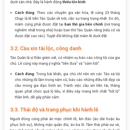
dưới sàn nhà. Đây là hành động
thiếu tôn kính
.
Cách đúng:
Theo các chuyên gia văn hóa, lễ cúng 23 tháng
Chạp là lễ tiễn Táo Quân về trời, cần sự trang trọng nhất. Do đó,
mâm cúng phải được đặt tại
ban thờ gia tiên chính
(nơi trang
nghiêm nhất trong nhà) hoặc ban thờ Táo Quân riêng (nếu có và
được đặt cao ráo). Tuyệt đối không đặt mâm lễ dưới đất.
3.2. Cầu xin tài lộc, công danh
Táo Quân là vị thần giám sát, có nhiệm vụ báo cáo công tội của gia
chủ. Lễ cúng này mang ý nghĩa “tiễn đưa” và “sám hối”.
Cách đúng:
Trong bài khấn, gia chủ chỉ nên xin các Táo xá tội
cho những lỗi lầm trong năm cũ, báo cáo những điều tốt đẹp và
cầu mong gia đạo bình an. Tránh việc cầu xin tiền tài, thăng
quan phát chức quá lộ liễu, vì điều này mang tính chất “hối lộ”
thần linh, dễ gây phản cảm.
3.3. Thái độ và trang phục khi hành lễ
Người đứng cúng phải ăn mặc chỉnh tề, kín đáo (áo dài hoặc âu
phục lịch sự), không mặc quần đùi, áo ba lỗ. Tâm thái phải vui vẻ,