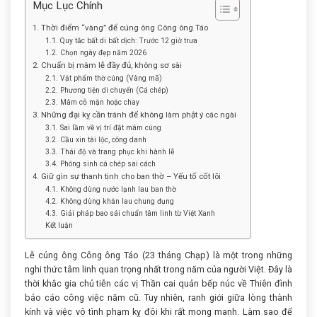
Mục Lục Chính
1. Thời điểm “vàng” để cúng ông Công ông Táo
1.1. Quy tắc bất di bất dịch: Trước 12 giờ trưa
1.2. Chọn ngày đẹp năm 2026
2. Chuẩn bị mâm lễ đầy đủ, không sơ sài
2.1. Vật phẩm thờ cúng (Vàng mã)
2.2. Phương tiện di chuyển (Cá chép)
2.3. Mâm cỗ mặn hoặc chay
3. Những đại kỵ cần tránh để không làm phật ý các ngài
3.1. Sai lầm về vị trí đặt mâm cúng
3.2. Cầu xin tài lộc, công danh
3.3. Thái độ và trang phục khi hành lễ
3.4. Phóng sinh cá chép sai cách
4. Giữ gìn sự thanh tịnh cho ban thờ – Yếu tố cốt lõi
4.1. Không dùng nước lạnh lau ban thờ
4.2. Không dùng khăn lau chung đụng
4.3. Giải pháp bao sái chuẩn tâm linh từ Việt Xanh
Kết luận
Lễ cúng ông Công ông Táo (23 tháng Chạp) là một trong những
nghi thức tâm linh quan trọng nhất trong năm của người Việt. Đây là
thời khắc gia chủ tiễn các vị Thần cai quản bếp núc về Thiên đình
báo cáo công việc năm cũ. Tuy nhiên, ranh giới giữa lòng thành
kính và việc vô tình phạm kỵ đôi khi rất mong manh. Làm sao để