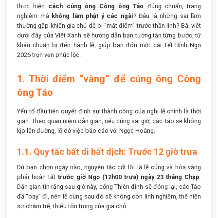
thực hiện
cách cúng ông Công ông Táo
đúng chuẩn, trang
nghiêm mà
không làm phật ý các ngài
? Đâu là những sai lầm
thường gặp khiến gia chủ dễ bị “mất điểm” trước thần linh? Bài viết
dưới đây của Việt Xanh sẽ hướng dẫn bạn tường tận từng bước, từ
khâu chuẩn bị đến hành lễ, giúp bạn đón một cái Tết Bính Ngọ
2026 trọn vẹn phúc lộc.
1. Thời điểm “vàng” để cúng ông Công
ông Táo
Yếu tố đầu tiên quyết định sự thành công của nghi lễ chính là thời
gian. Theo quan niệm dân gian, nếu cúng sai giờ, các Táo sẽ không
kịp lên đường, lỡ dở việc báo cáo với Ngọc Hoàng.
1.1. Quy tắc bất di bất dịch: Trước 12 giờ trưa
Dù bạn chọn ngày nào, nguyên tắc cốt lõi là lễ cúng và hóa vàng
phải hoàn tất
trước giờ Ngọ (12h00 trưa) ngày 23 tháng Chạp
.
Dân gian tin rằng sau giờ này, cổng Thiên đình sẽ đóng lại, các Táo
đã “bay” đi, nên lễ cúng sau đó sẽ không còn linh nghiệm, thể hiện
sự chậm trễ, thiếu tôn trọng của gia chủ.