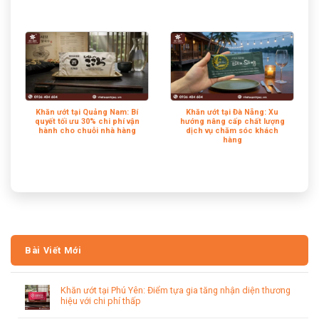
Khăn ướt tại Quảng Nam: Bí
Khăn ướt tại Đà Nẵng: Xu
quyết tối ưu 30% chi phí vận
hướng nâng cấp chất lượng
hành cho chuỗi nhà hàng
dịch vụ chăm sóc khách
hàng
Bài Viết Mới
Khăn ướt tại Phú Yên: Điểm tựa gia tăng nhận diện thương
hiệu với chi phí thấp