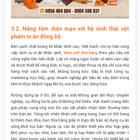
3.2. Nâng tầm diện mạo với hệ sinh thái vật
phẩm in ấn đồng bộ
Bên cạnh chất lượng lõi khăn đỉnh cao, Việt Xanh còn tự hào cung
cấp dịch vụ in ấn khăn lạnh,
khăn ướt nhà hàng
theo yêu cầu với
công nghệ tiên tiến nhất. Lớp vỏ màng ngọc hoặc vỏ kẽm cao cấp
sẽ được thiết kế riêng biệt, in logo, số điện thoại và địa chỉ của nhà
hàng một cách sắc nét, không bong tróc. Đây là một công cụ
marketing trực tiếp, giúp doanh nghiệp ghi dấu ấn sâu đậm trong
tâm trí thực khách ngay khi họ vừa bước vào dùng bữa.
Không dừng lại ở đó, để tạo ra một không gian ẩm thực chuyên
nghiệp, sự đồng bộ là yếu tố không thể thiếu. Việt Xanh mang đến
giải pháp cung ứng trọn bộ các vật phẩm nhận diện thương hiệu
trên bàn ăn. Cùng với chiếc khăn ướt sang trọng, bạn có thể trang
bị thêm bao đũa, bao thìa bằng giấy in logo để bảo vệ dụng cụ ăn
uống khỏi bụi bẩn. Ngoài ra, các ấn phẩm thiết yếu như hộp giấy
khô phục vụ lau chùi, bao tăm, lót ly hay thậm chí là giấy order 1
liên dùng trong vận hành nội bộ cũng được chúng tôi thiết kế và