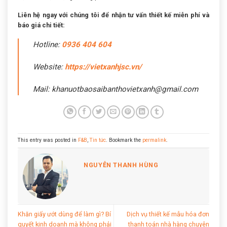
Liên hệ ngay với chúng tôi để nhận tư vấn thiết kế miễn phí và
báo giá chi tiết:
Hotline:
0936 404 604
Website:
https://vietxanhjsc.vn/
Mail: khanuotbaosaibanthovietxanh@gmail.com
This entry was posted in
F&B
,
Tin tức
. Bookmark the
permalink
.
NGUYỄN THANH HÙNG
Khăn giấy ướt dùng để làm gì? Bí
Dịch vụ thiết kế mẫu hóa đơn
quyết kinh doanh mà không phải
thanh toán nhà hàng chuyên