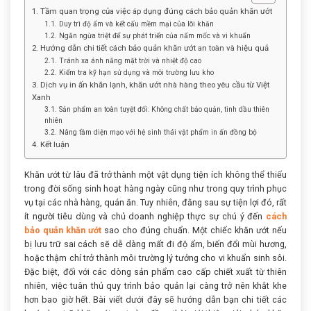
1. Tầm quan trọng của việc áp dụng đúng cách bảo quản khăn ướt
1.1. Duy trì độ ẩm và kết cấu mềm mại của lõi khăn
1.2. Ngăn ngừa triệt để sự phát triển của nấm mốc và vi khuẩn
2. Hướng dẫn chi tiết cách bảo quản khăn ướt an toàn và hiệu quả
2.1. Tránh xa ánh nắng mặt trời và nhiệt độ cao
2.2. Kiểm tra kỹ hạn sử dụng và môi trường lưu kho
3. Dịch vụ in ấn khăn lạnh, khăn ướt nhà hàng theo yêu cầu từ Việt
Xanh
3.1. Sản phẩm an toàn tuyệt đối: Không chất bảo quản, tinh dầu thiên
nhiên
3.2. Nâng tầm diện mạo với hệ sinh thái vật phẩm in ấn đồng bộ
4. Kết luận
Khăn ướt từ lâu đã trở thành một vật dụng tiện ích không thể thiếu
trong đời sống sinh hoạt hàng ngày cũng như trong quy trình phục
vụ tại các nhà hàng, quán ăn. Tuy nhiên, đằng sau sự tiện lợi đó, rất
ít người tiêu dùng và chủ doanh nghiệp thực sự chú ý đến
cách
bảo quản khăn ướt
sao cho đúng chuẩn. Một chiếc khăn ướt nếu
bị lưu trữ sai cách sẽ dễ dàng mất đi độ ẩm, biến đổi mùi hương,
hoặc thậm chí trở thành môi trường lý tưởng cho vi khuẩn sinh sôi.
Đặc biệt, đối với các dòng sản phẩm cao cấp chiết xuất từ thiên
nhiên, việc tuân thủ quy trình bảo quản lại càng trở nên khắt khe
hơn bao giờ hết. Bài viết dưới đây sẽ hướng dẫn bạn chi tiết các