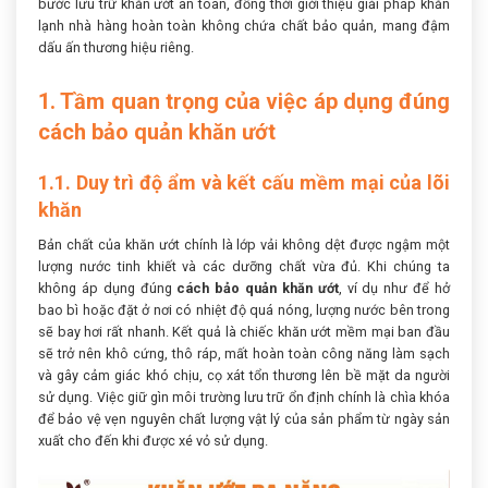
bước lưu trữ khăn ướt an toàn, đồng thời giới thiệu giải pháp khăn
lạnh nhà hàng hoàn toàn không chứa chất bảo quản, mang đậm
dấu ấn thương hiệu riêng.
1. Tầm quan trọng của việc áp dụng đúng
cách bảo quản khăn ướt
1.1. Duy trì độ ẩm và kết cấu mềm mại của lõi
khăn
Bản chất của khăn ướt chính là lớp vải không dệt được ngậm một
lượng nước tinh khiết và các dưỡng chất vừa đủ. Khi chúng ta
không áp dụng đúng
cách bảo quản khăn ướt
, ví dụ như để hở
bao bì hoặc đặt ở nơi có nhiệt độ quá nóng, lượng nước bên trong
sẽ bay hơi rất nhanh. Kết quả là chiếc khăn ướt mềm mại ban đầu
sẽ trở nên khô cứng, thô ráp, mất hoàn toàn công năng làm sạch
và gây cảm giác khó chịu, cọ xát tổn thương lên bề mặt da người
sử dụng. Việc giữ gìn môi trường lưu trữ ổn định chính là chìa khóa
để bảo vệ vẹn nguyên chất lượng vật lý của sản phẩm từ ngày sản
xuất cho đến khi được xé vỏ sử dụng.