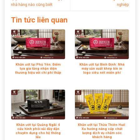
nhà hàng nào cũng biết
nghiệp
Tin tức liên quan
Khăn ướt tại Phú Yên: Điểm
Khăn ướt tại Bình Định: Nhà
tựa gia tăng nhận diện
máy sản xuất khép kín in
thương hiệu với chi phí thấp
logo siêu nét miễn phí
Khăn ướt tại Quảng Ngãi: 4
Khăn ướt tại Thừa Thiên Huế:
cấu hình phôi vải dầy dặn
Xu hướng nâng cấp chất
chuyên dụng cho hệ thống
lượng dịch vụ chăm sóc
lẩu
khách hàng